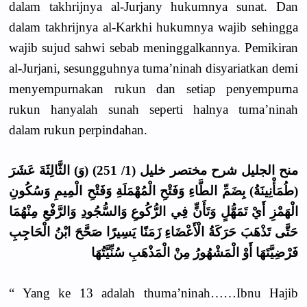
dalam takhrijnya al-Jurjany hukumnya sunat. Dan
dalam takhrijnya al-Karkhi hukumnya wajib sehingga
wajib sujud sahwi sebab meninggalkannya. Pemikiran
al-Jurjani, sesungguhnya tuma’ninah disyariatkan demi
menyempurnakan rukun dan setiap penyempurna
rukun hanyalah sunah seperti halnya tuma’ninah
dalam rukun perpindahan.
منح الجليل شرح مختصر خليل (1/ 251) (وَ) الثَّالِثَةَ عَشَرَ
(طُمَأْنِينَةُ) بِضَمِّ الطَّاءِ وَفَتْحِ الْمُهْمَلَةِ وَفَتْحِ الْمِيمِ وَسُكُونِ
الْهَمْزِ أَيْ تَمَهُّلٍ وَتَأَنٍّ فِي الرُّكُوعِ وَالسُّجُودِ وَالرَّفْعِ مِنْهُمَا
حَتَّى تَذْهَبَ حَرَكَةُ الْأَعْضَاءِ زَمَنًا يَسِيرًا صَحَّحَ ابْنُ الْحَاجِبِ
فَرْضِيَّتَهَا أَوْ الْمَشْهُورُ مِنْ الْمَذْهَبِ سُنِّيَّتُهَا
“ Yang ke 13 adalah thuma’ninah……Ibnu Hajib