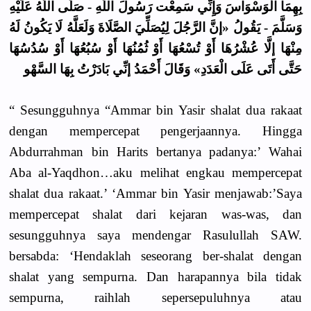
بِهِمَا الْوَسْوَاسَ وَإِنِّي سَمِعْت رَسُولَ اللَّهِ - صَلَّى اللَّهُ عَلَيْهِ
وَسَلَّمَ - يَقُولُ «إنَّ الرَّجُلَ لِيُصَلِّيَ الصَّلَاةَ وَلَعَلَّهُ لَا يَكُونُ لَهُ
مِنْهَا إلَّا عُشْرُهَا أَوْ تُسْعُهَا أَوْ ثُمُنُهَا أَوْ سُبُعُهَا أَوْ سُدُسُهَا
حَتَّى أَتَى عَلَى الْعَدَدِ» وَقَالَ أَحْمَدُ إنِّي بَادَرْتُ بِهَا السَّهْو
“ Sesungguhnya “Ammar bin Yasir shalat dua rakaat
dengan mempercepat pengerjaannya. Hingga
Abdurrahman bin Harits bertanya padanya:’ Wahai
Aba al-Yaqdhon…aku melihat engkau mempercepat
shalat dua rakaat.’ ‘Ammar bin Yasir menjawab:’Saya
mempercepat shalat dari kejaran was-was, dan
sesungguhnya saya mendengar Rasulullah SAW.
bersabda: ‘Hendaklah seseorang ber-shalat dengan
shalat yang sempurna. Dan harapannya bila tidak
sempurna, raihlah sepersepuluhnya atau