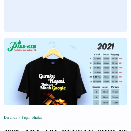
Beranda
»
Fiqih Shalat