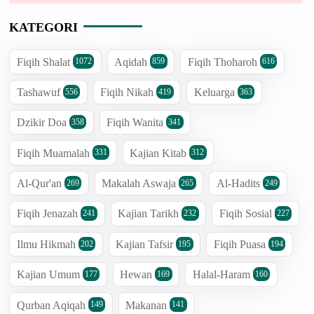
KATEGORI
Fiqih Shalat
Aqidah
Fiqih Thoharoh
1072
859
616
Tashawuf
Fiqih Nikah
Keluarga
556
419
363
Dzikir Doa
Fiqih Wanita
358
341
Fiqih Muamalah
Kajian Kitab
331
312
Al-Qur'an
Makalah Aswaja
Al-Hadits
269
265
249
Fiqih Jenazah
Kajian Tarikh
Fiqih Sosial
241
232
227
Ilmu Hikmah
Kajian Tafsir
Fiqih Puasa
202
195
194
Kajian Umum
Hewan
Halal-Haram
177
169
160
Qurban Aqiqah
Makanan
149
141