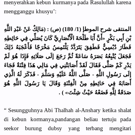
menyerahkan kebun kurmanya pada Rasulullah karena
mengganggu khusyu’:
المنتقى شرح الموطإ (1/ 180) (ص) : (مَالِكٌ عَنْ عَبْدِ اللَّهِ
بْنِ أَبِي بَكْرٍ «أَنَّ أَبَا طَلْحَةَ الْأَنْصَارِيَّ كَانَ يُصَلِّي فِي حَائِطِهِ
فَطَارَ دُبْسِيٌّ فَطَفِقَ يَتَرَدَّدُ يَلْتَمِسُ مَخْرَجًا فَأَعْجَبَهُ ذَلِكَ
فَجَعَلَ يُتْبِعُهُ بَصَرَهُ سَاعَةً ثُمَّ رَجَعَ إلَى صَلَاتِهِ فَإِذَا هُوَ لَمْ
يَدْرِ كَمْ صَلَّى فَقَالَ لَقَدْ أَصَابَتْنِي فِي مَالِي هَذَا فِتْنَةٌ فَجَاءَ
إلَى رَسُولِ اللَّهِ - صَلَّى اللَّهُ عَلَيْهِ وَسَلَّمَ - فَذَكَرَ لَهُ الَّذِي
أَصَابَهُ فِي حَائِطِهِ مِنْ الْفِتْنَةِ وَقَالَ يَا رَسُولَ اللَّهِ هُوَ
صَدَقَةٌ لِلَّهِ فَضَعْهُ حَيْثُ شِئْتَ» ) .
“ Sesungguhnya Abi Thalhah al-Anshary ketika shalat
di kebun kormanya,pandangan beliau tertuju pada
seekor burung dubsy yang terbang mengitari