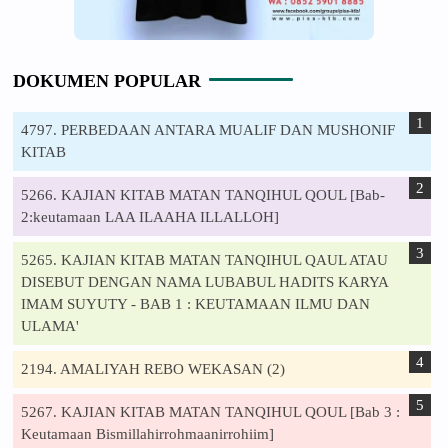
DOKUMEN POPULAR
4797. PERBEDAAN ANTARA MUALIF DAN MUSHONIF
KITAB
5266. KAJIAN KITAB MATAN TANQIHUL QOUL [Bab-
2:keutamaan LAA ILAAHA ILLALLOH]
5265. KAJIAN KITAB MATAN TANQIHUL QAUL ATAU
DISEBUT DENGAN NAMA LUBABUL HADITS KARYA
IMAM SUYUTY - BAB 1 : KEUTAMAAN ILMU DAN
ULAMA'
2194. AMALIYAH REBO WEKASAN (2)
5267. KAJIAN KITAB MATAN TANQIHUL QOUL [Bab 3 :
Keutamaan Bismillahirrohmaanirrohiim]