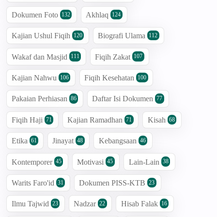
Dokumen Foto
Akhlaq
132
124
Kajian Ushul Fiqih
Biografi Ulama
120
112
Wakaf dan Masjid
Fiqih Zakat
111
107
Kajian Nahwu
Fiqih Kesehatan
106
100
Pakaian Perhiasan
Daftar Isi Dokumen
86
77
Fiqih Haji
Kajian Ramadhan
Kisah
71
71
68
Etika
Jinayat
Kebangsaan
61
48
46
Kontemporer
Motivasi
Lain-Lain
45
45
38
Warits Faro'id
Dokumen PISS-KTB
31
23
Ilmu Tajwid
Nadzar
Hisab Falak
23
22
16