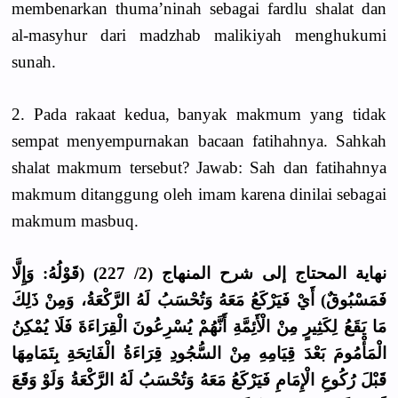
membenarkan thuma’ninah sebagai fardlu shalat dan
al-masyhur dari madzhab malikiyah menghukumi
sunah.
2. Pada rakaat kedua, banyak makmum yang tidak
sempat menyempurnakan bacaan fatihahnya. Sahkah
shalat makmum tersebut? Jawab: Sah dan fatihahnya
makmum ditanggung oleh imam karena dinilai sebagai
makmum masbuq.
نهاية المحتاج إلى شرح المنهاج (2/ 227) (قَوْلُهُ: وَإِلَّا
فَمَسْبُوقٌ) أَيْ فَيَرْكَعُ مَعَهُ وَتُحْسَبُ لَهُ الرَّكْعَةُ، وَمِنْ ذَلِكَ
مَا يَقَعُ لِكَثِيرٍ مِنْ الْأَئِمَّةِ أَنَّهُمْ يُسْرِعُونَ الْقِرَاءَةَ فَلَا يُمْكِنُ
الْمَأْمُومَ بَعْدَ قِيَامِهِ مِنْ السُّجُودِ قِرَاءَةُ الْفَاتِحَةِ بِتَمَامِهَا
قَبْلَ رُكُوعِ الْإِمَامِ فَيَرْكَعُ مَعَهُ وَتُحْسَبُ لَهُ الرَّكْعَةُ وَلَوْ وَقَعَ