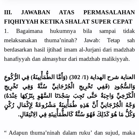
III. JAWABAN ATAS PERMASALAHAN
FIQHIYYAH KETIKA SHALAT SUPER CEPAT
1. Bagaimana hukumnya bila sampai tidak
melaksanakan thuma’ninah? Jawab: Tetap sah
berdasarkan hasil ijtihad imam al-Jurjani dari madzhab
hanafiyyah dan almasyhur dari madzhab malikiyyah.
العناية شرح الهداية (1/ 302) (وَأَمَّا الطُّمَأْنِينَةُ) فِي الرُّكُوعِ
وَالسُّجُودِ (فَفِي تَخْرِيجِ الْجُرْجَانِيِّ سُنَّةٌ وَفِي تَخْرِيجِ
الْكَرْخِيِّ وَاجِبَةٌ حَتَّى تَجِبَ سَجْدَتَا السَّهْوِ بِتَرْكِهَا عِنْدَهُ)
وَجْهُ الْجُرْجَانِيِّ أَنَّ هَذِهِ طُمَأْنِينَةٌ مَشْرُوعَةٌ لِإِكْمَالِ رُكْنٍ
وَكُلُّ مَا هُوَ كَذَلِكَ فَهُوَ سُنَّةٌ كَالطُّمَأْنِينَةِ فِي الِانْتِقَالِ.
“ Adapun thuma’ninah dalam ruku’ dan sujud, maka