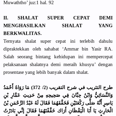
Muwaththo’ juz:1 hal. 92
II. SHALAT SUPER CEPAT DEMI
MENGHASILKAN SHALAT YANG
BERKWALITAS.
Ternyata shalat super cepat ini terlebih dahulu
dipraktekkan oleh sahabat ‘Ammar bin Yasir RA.
Salah seorang bintang kehidupan ini mempercepat
pelaksanaan shalatnya demi meraih khusyu’ dengan
prosentase yang lebih banyak dalam shalat.
طرح التثريب في شرح التقريب (2/ 372) مَا رَوَاهُ أَحْمَدُ
وَالنَّسَائِيُّ وَابْنُ حِبَّانَ فِي صَحِيحِهِ مِنْ حَدِيثِ عَمَّارِ بْنِ
يَاسِرٍ أَنَّهُ صَلَّى رَكْعَتَيْنِ فَخَفَّفَهُمَا فَقَالَ لَهُ عَبْدُ الرَّحْمَنِ بْنُ
الْحَارِثِ يَا أَبَا الْيَقْظَانِ أَرَاك خَفَّفْتَهُمَا فَقَالَ إنِّي بَادَرْتُ