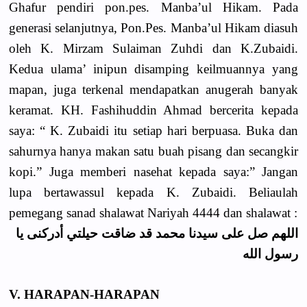
Ghafur pendiri pon.pes. Manba’ul Hikam. Pada
generasi selanjutnya, Pon.Pes. Manba’ul Hikam diasuh
oleh K. Mirzam Sulaiman Zuhdi dan K.Zubaidi.
Kedua ulama’ inipun disamping keilmuannya yang
mapan, juga terkenal mendapatkan anugerah banyak
keramat. KH. Fashihuddin Ahmad bercerita kepada
saya: “ K. Zubaidi itu setiap hari berpuasa. Buka dan
sahurnya hanya makan satu buah pisang dan secangkir
kopi.” Juga memberi nasehat kepada saya:” Jangan
lupa bertawassul kepada K. Zubaidi. Beliaulah
pemegang sanad shalawat Nariyah 4444 dan shalawat :
اللهم صل على سيدنا محمد قد ضاقت حيلتي أدركنى يا
رسول الله
V. HARAPAN-HARAPAN