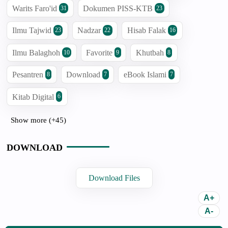
Warits Faro'id
Dokumen PISS-KTB
31
23
Ilmu Tajwid
Nadzar
Hisab Falak
23
22
16
Ilmu Balaghoh
Favorite
Khutbah
10
9
8
Pesantren
Download
eBook Islami
8
7
7
Kitab Digital
6
Show more (+45)
DOWNLOAD
Download Files