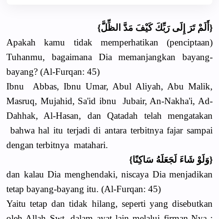
{أَلَمْ تَرَ إِلَى رَبِّكَ كَيْفَ مَدَّ الظِّلَّ}
Apakah kamu tidak memperhatikan (penciptaan)
Tuhanmu, bagaimana Dia memanjangkan bayang-
bayang? (Al-Furqan: 45)
Ibnu Abbas, Ibnu Umar, Abul Aliyah, Abu Malik,
Masruq, Mujahid, Sa'id ibnu Jubair, An-Nakha'i, Ad-
Dahhak, Al-Hasan, dan Qatadah telah mengatakan
bahwa hal itu terjadi di antara terbitnya fajar sampai
dengan terbitnya matahari.
{وَلَوْ شَاءَ لَجَعَلَهُ سَاكِنًا}
dan kalau Dia menghendaki, niscaya Dia menjadikan
tetap bayang-bayang itu. (Al-Furqan: 45)
Yaitu tetap dan tidak hilang, seperti yang disebutkan
oleh Allah Swt. dalam ayat lain melalui firman-Nya :