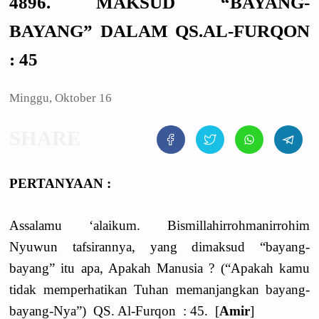
4896. MAKSUD “BAYANG-
BAYANG” DALAM QS.AL-FURQON
: 45
Minggu, Oktober 16
PERTANYAAN :
Assalamu ‘alaikum. Bismillahirrohmanirrohim
Nyuwun tafsirannya, yang dimaksud “bayang-
bayang” itu apa, Apakah Manusia ? (“Apakah kamu
tidak memperhatikan Tuhan memanjangkan bayang-
bayang-Nya”) QS. Al-Furqon : 45. [
Amir
]