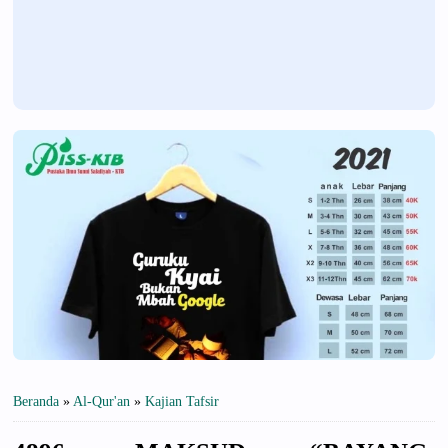
Beranda
»
Al-Qur'an
»
Kajian Tafsir