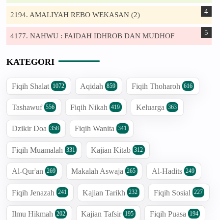
2194. AMALIYAH REBO WEKASAN (2)
4177. NAHWU : FAIDAH IDHROB DAN MUDHOF
KATEGORI
Fiqih Shalat
Aqidah
Fiqih Thoharoh
1072
859
616
Tashawuf
Fiqih Nikah
Keluarga
556
419
363
Dzikir Doa
Fiqih Wanita
358
341
Fiqih Muamalah
Kajian Kitab
331
312
Al-Qur'an
Makalah Aswaja
Al-Hadits
269
265
249
Fiqih Jenazah
Kajian Tarikh
Fiqih Sosial
241
232
227
Ilmu Hikmah
Kajian Tafsir
Fiqih Puasa
202
195
194