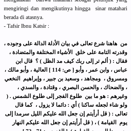
mengiringi dan mengikutinya hingga sinar matahari
berada di atasnya.
- Tafsir Ibnu Katsir :
من هاهنا شرع تعالى في بيان الأدلة الدالة على وجوده ،
وقدرته التامة على خلق الأشياء المختلفة والمتضادة ،
فقال : ( ألم تر إلى ربك كيف مد الظل ) ؟ قال ابن
عباس ، وابن عمر ، وأبو [ ص: 114 ] العالية ، وأبو مالك ،
ومسروق ، ومجاهد ، وسعيد بن جبير ، وإبراهيم النخعي
، والضحاك ، والحسن البصري ، وقتادة ، والسدي ،
وغيرهم : هو ما بين طلوع الفجر إلى طلوع الشمس . (
ولو شاء لجعله ساكنا ) أي : دائما لا يزول ، كما قال
تعالى : ( قل أرأيتم إن جعل الله عليكم الليل سرمدا إلى
يوم القيامة ) ، ( قل أرأيتم إن جعل الله عليكم النهار