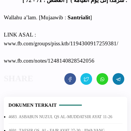
سرمدا إلى يوم القيامة ) [ القصص : 71 - 72 ] .
Wallahu a’lam. [Mujaawib :
Santrialit
]
LINK ASAL :
www.fb.com/groups/piss.ktb/1194300917259381/
www.fb.com/notes/1248140828542056
DOKUMEN TERKAIT
4683. ASBABUN NUZUL QS AL-MUDDATSIR AYAT 11-26
4691. TAFSIR QS. AL- FAJR AYAT 27-30 : JIWA YANG