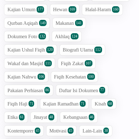
Kajian Umum
Hewan
Halal-Haram
177
169
160
Qurban Aqiqah
Makanan
149
141
Dokumen Foto
Akhlaq
132
124
Kajian Ushul Fiqih
Biografi Ulama
120
112
Wakaf dan Masjid
Fiqih Zakat
111
107
Kajian Nahwu
Fiqih Kesehatan
106
100
Pakaian Perhiasan
Daftar Isi Dokumen
86
77
Fiqih Haji
Kajian Ramadhan
Kisah
71
71
68
Etika
Jinayat
Kebangsaan
61
48
46
Kontemporer
Motivasi
Lain-Lain
45
45
38