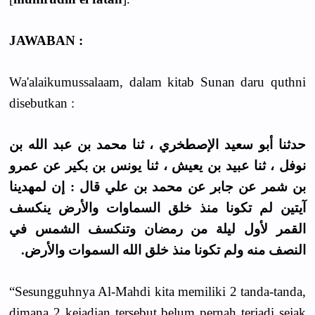
JAWABAN :
Wa'alaikumussalaam, dalam kitab Sunan daru quthni
disebutkan :
حدثنا أبو سعيد الإصطخري ، ثنا محمد بن عبد الله بن
نوفل ، ثنا عبيد بن يعيش ، ثنا يونس بن بكير عن عمرو
بن شمر عن جابر عن محمد بن علي قال : إن لمهدينا
آيتين لم تكونا منذ خلق السماوات والأرض ينكسف
القمر لأول ليلة من رمضان وتنكسف الشمس في
النصف منه ولم تكونا منذ خلق الله السموات والأرض.
“Sesungguhnya Al-Mahdi kita memiliki 2 tanda-tanda,
dimana 2 kejadian tersebut belum pernah terjadi sejak