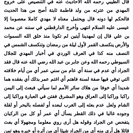
ﻗﺎﻝ ﺍﻟﻄﻴﺒﻲ ﺭﺣﻤﻪ ﺍﻟﻠﻪ ﺍﻷﺣﺎﺩﻳﺚ ﻋﻨﻪ ﻓﻲ ﺍﻟﺘﻨﺼﻴﺺ ﻋﻠﻰ ﺧﺮﻭﺝ
ﺍﻟﻤﻬﺪﻱ ﻣﻦ ﻋﺘﺮﺗﻪ ﻣﻦ ﻭﻟﺪ ﻓﺎﻃﻤﺔ ﺛﺎﺑﺘﺔ ﺃﺻﺢ ﻣﻦ ﻫﺬﺍ ﺍﻟﺤﺪﻳﺚ
ﻓﺎﻟﺤﻜﻢ ﻟﻬﺎ ﺩﻭﻧﻪ ﻗﺎﻝ ﻭﻳﺤﺘﻤﻞ ﻣﻌﻨﺎﻩ ﻻ ﻣﻬﺪﻱ ﻛﺎﻣﻼ ﻣﻌﺼﻮﻣﺎ ﺇﻻ
ﻋﻴﺴﻰ ﻋﻠﻴﻪ ﺍﻟﺴﻼﻡ ﺍﻧﺘﻬﻰ ﻭﺃﺧﺮﺝ ﺍﻟﺪﺍﺭﻗﻄﻨﻲ ﻓﻲ ﺳﻨﻨﻪ ﻋﻦ ﻣﺤﻤﺪ
ﺑﻦ ﻋﻠﻲ ﻗﺎﻝ ﺇﻥ ﻟﻤﻬﺪﻳﻨﺎ ﺁﻳﺘﻴﻦ ﻟﻢ ﺗﻜﻮﻧﺎ ﻣﻨﺬ ﺧﻠﻖ ﺍﻟﻠﻪ ﺍﻟﺴﻤﻮﺍﺕ
ﻭﺍﻷﺭﺽ ﻳﻨﻜﺴﻒ ﺍﻟﻘﻤﺮ ﻷﻭﻝ ﻟﻴﻠﺔ ﻣﻦ ﺭﻣﻀﺎﻥ ﻭﺗﻨﻜﺴﻒ ﺍﻟﺸﻤﺲ ﻓﻲ
ﺍﻟﻨﺼﻒ ﻣﻨﻪ ﻛﺬﺍ ﻓﻲ ﺍﻟﻌﺮﻑ ﺍﻟﻮﺭﺩﻱ ﻓﻲ ﺃﺧﺒﺎﺭ ﺍﻟﻤﻬﺪﻱ ﻟﻠﺠﻼﻝ
ﺍﻟﺴﻴﻮﻃﻲ ﺭﺣﻤﻪ ﺍﻟﻠﻪ ﻭﻋﻦ ﺟﺎﺑﺮ ﺑﻦ ﻋﺒﺪ ﺍﻟﻠﻪ ﺭﺿﻲ ﺍﻟﻠﻪ ﻋﻨﻪ ﻗﺎﻝ ﻓﻘﺪ
ﺍﻟﺠﺮﺍﺩ ﺃﻱ ﻋﺪﻡ ﻓﻲ ﺳﻨﺔ ﺃﻱ ﻋﺎﻡ ﻣﻦ ﺳﻨﻲ ﻋﻤﺮ ﺃﻱ ﻣﻦ ﺃﻳﺎﻡ ﺧﻼﻓﺘﻪ
ﺍﻟﺘﻲ ﺗﻮﻓﻲ ﻓﻴﻬﺎ ﺻﻔﺔ ﻟﺴﻨﺔ ﻓﺎﻫﺘﻢ ﺃﻱ ﺍﻏﺘﻢ ﻋﻤﺮ ﺑﺬﻟﻚ ﺃﻱ ﺑﻔﻘﺪﻩ ﻫﻤﺎ
ﺷﺪﻳﺪﺍ ﺃﻱ ﺧﻮﻓﺎ ﻣﻦ ﻫﻼﻙ ﺳﺎﺋﺮ ﺍﻷﻣﻢ ﻟﻤﺎ ﺳﻴﺄﺗﻲ ﻓﺒﻌﺚ ﺇﻟﻰ ﺍﻟﻴﻤﻦ
ﺭﺍﻛﺒﺎ ﻭﺭﺍﻛﺒﺎ ﺇﻟﻰ ﺍﻟﻌﺮﺍﻕ ﻭﻫﻮ ﺍﻟﻤﺸﺮﻕ ﻓﻔﺘﻦ ﻓﻲ ﺍﻟﻌﺒﺎﺭﺓ ﻭﺭﺍﻛﺒﺎ ﺇﻟﻰ
ﺍﻟﺸﺎﻡ ﻭﻟﻌﻞ ﻋﺪﻡ ﺑﻌﺜﻪ ﺇﻟﻰ ﺍﻟﻐﺮﺏ ﻟﺒﻌﺪﻩ ﺃﻭ ﻟﻔﺼﻠﻪ ﺑﺎﻟﺒﺤﺮ ﺃﻭ ﻟﻘﻠﺔ
ﻭﺟﻮﺩﻩ ﻏﺎﻟﺒﺎ ﻓﻲ ﺫﻟﻚ ﺍﻟﻘﻄﺮ ﻳﺴﺄﻝ ﺃﻱ ﻋﻤﺮ ﺃﻭ ﻛﻞ ﻣﻦ ﺍﻟﺮﻛﺒﺎﻥ
ﻳﺘﻔﺤﺺ ﻋﻦ ﺍﻟﺠﺮﺍﺩ ﻭﻗﻮﻟﻪ ﻫﻞ ﺃﺭﻯ ﺭﻭﻱ ﻣﻌﻠﻮﻣﺎ ﻭﻣﺠﻬﻮﻻ ﺃﻱ ﺑﻌﺚ
ﻗﺎﺋﻼ ﻫﻞ ﺃﺭﻯ ﻣﻨﻪ ﺃﻱ ﻣﻦ ﺍﻟﺠﺮﺍﺩ ﺷﻴﺌﺎ ﺃﻱ ﻣﻦ ﺃﺛﺮﻩ ﺃﻭ ﺧﺒﺮﻩ ﻭﻫﻮ ﺗﻤﻦ