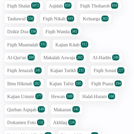
Fiqih Shalat
Aqidah
Fiqih Thoharoh
1072
859
616
Tashawuf
Fiqih Nikah
Keluarga
556
419
363
Dzikir Doa
Fiqih Wanita
358
341
Fiqih Muamalah
Kajian Kitab
331
312
Al-Qur'an
Makalah Aswaja
Al-Hadits
269
265
249
Fiqih Jenazah
Kajian Tarikh
Fiqih Sosial
241
232
227
Ilmu Hikmah
Kajian Tafsir
Fiqih Puasa
202
195
194
Kajian Umum
Hewan
Halal-Haram
177
169
160
Qurban Aqiqah
Makanan
149
141
Dokumen Foto
Akhlaq
132
124