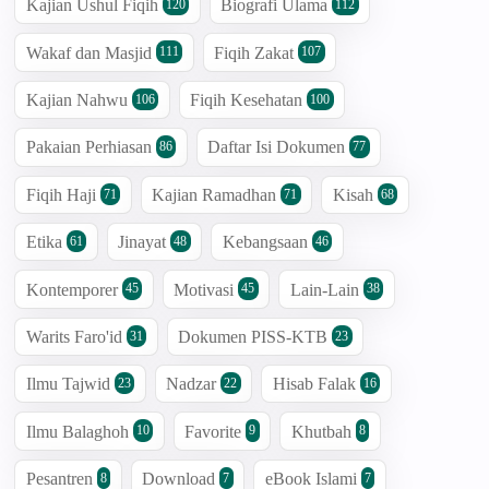
Kajian Ushul Fiqih
Biografi Ulama
120
112
Wakaf dan Masjid
Fiqih Zakat
111
107
Kajian Nahwu
Fiqih Kesehatan
106
100
Pakaian Perhiasan
Daftar Isi Dokumen
86
77
Fiqih Haji
Kajian Ramadhan
Kisah
71
71
68
Etika
Jinayat
Kebangsaan
61
48
46
Kontemporer
Motivasi
Lain-Lain
45
45
38
Warits Faro'id
Dokumen PISS-KTB
31
23
Ilmu Tajwid
Nadzar
Hisab Falak
23
22
16
Ilmu Balaghoh
Favorite
Khutbah
10
9
8
Pesantren
Download
eBook Islami
8
7
7