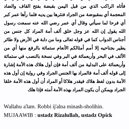
ﻓﺄﺗﺎﻩ ﺍﻟﺮﺍﻛﺐ ﺍﻟﺬﻱ ﻣﻦ ﻗﺒﻞ ﺍﻟﻴﻤﻦ ﺑﻘﺒﻀﺔ ﺑﻔﺘﺢ ﺍﻟﻘﺎﻑ ﻭﺍﻟﻀﺎﺩ
ﺍﻟﻤﻌﺠﻤﺔ ﺃﻱ ﺑﻤﻘﺒﻮﺿﺔ ﻣﻦ ﺍﻟﺠﺮﺍﺩ ﻓﻨﺜﺮﻫﺎ ﺑﻴﻦ ﻳﺪﻳﻪ ﻓﻠﻤﺎ ﺭﺁﻫﺎ ﻋﻤﺮ ﻛﺒﺮ
ﺃﻱ ﻓﺮﺣﺎ ﻟﻤﺎ ﺳﻴﺄﺗﻲ ﻭﻗﺎﻝ ﺃﻱ ﻋﻤﺮ ﺭﺿﻲ ﺍﻟﻠﻪ ﻋﻨﻪ ﺳﻤﻌﺖ ﺭﺳﻮﻝ
ﺍﻟﻠﻪ ﻳﻘﻮﻝ ﺇﻥ ﺍﻟﻠﻪ ﻋﺰ ﻭﺟﻞ ﺧﻠﻖ ﺃﻟﻒ ﺃﻣﺔ ﺍﻟﻤﺮﺍﺩ ﻛﻞ ﺟﻨﺲ ﻣﻦ
ﺃﺟﻨﺎﺱ ﺍﻟﺪﻭﺍﺏ ﻛﻤﺎ ﻓﻲ ﻗﻮﻟﻪ ﺗﻌﺎﻟﻰ ﻭﻣﺎ ﻣﻦ ﺩﺍﺑﺔ ﻓﻲ ﺍﻷﺭﺽ ﻭﻻ ﻃﺎﺋﺮ
ﻳﻄﻴﺮ ﺑﺠﻨﺎﺣﻴﻪ ﺇﻻ ﺃﻣﻢ ﺃﻣﺜﺎﻟﻜﻢ ﺍﻷﻧﻌﺎﻡ ﺳﺘﻤﺎﺋﺔ ﺑﺎﻟﺮﻓﻊ ﻣﻨﻬﺎ ﺃﻱ ﻣﻦ
ﺍﻷﻟﻒ ﻓﻲ ﺍﻟﺒﺤﺮ ﻭﺃﺭﺑﻌﻤﺎﺋﺔ ﻓﻲ ﺍﻟﺒﺮ ﻭﻓﻲ ﻧﺴﺨﺔ ﺑﺎﻟﻨﺼﺐ ﻓﻲ ﺳﺘﻤﺎﺋﺔ
ﻭﺃﺭﺑﻌﻤﺎﺋﺔ ﻋﻠﻰ ﺍﻟﺒﺪﻟﻴﺔ ﻣﻦ ﺃﻟﻒ ﺃﻣﺔ ﻓﺈﻥ ﺃﻭﻝ ﻫﻼﻙ ﻫﺬﻩ ﺍﻷﻣﺔ ﺇﺷﺎﺭﺓ
ﺇﻟﻰ ﻗﻮﻟﻪ ﺃﻟﻒ ﺃﻣﺔ ﻓﺎﻟﻤﺮﺍﺩ ﺑﻬﺎ ﺍﻟﺠﻨﺲ ﺍﻟﺠﺮﺍﺩ ﻭﻓﻲ ﺭﻭﺍﻳﺔ ﺇﻥ ﺃﻭﻝ ﻫﺬﻩ
ﺍﻷﻣﺔ ﺑﺪﻭﻥ ﻟﻔﻆ ﻫﻼﻙ ﻓﻴﻘﺪﺭ ﻫﻼﻛﺎ ﺃﻭ ﺍﻟﻤﺮﺍﺩ ﺃﻥ ﺃﻭﻝ ﻫﺬﻩ ﺍﻷﻣﺔ ﺧﻠﻘﺎ
ﺍﻟﺠﺮﺍﺩ ﻭﻳﻤﻜﻦ ﺃﻥ ﻳﻜﻮﻥ ﺍﻟﻤﺮﺍﺩ ﺑﻬﺬﻩ ﺍﻷﻣﺔ ﺃﻣﺘﻪ ﻓﺈﺫﺍ ﻫﻠﻚ
Wallahu a'lam. Robbi ij'alna minash-sholihin.
MUJAAWIB :
ustadz Rizalullah, ustadz Opick