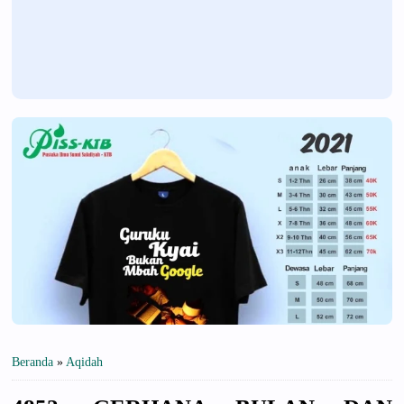
Beranda
»
Aqidah