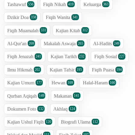
Tashawuf
Fiqih Nikah
Keluarga
556
419
363
Dzikir Doa
Fiqih Wanita
358
341
Fiqih Muamalah
Kajian Kitab
331
312
Al-Qur'an
Makalah Aswaja
Al-Hadits
269
265
249
Fiqih Jenazah
Kajian Tarikh
Fiqih Sosial
241
232
227
Ilmu Hikmah
Kajian Tafsir
Fiqih Puasa
202
195
194
Kajian Umum
Hewan
Halal-Haram
177
169
160
Qurban Aqiqah
Makanan
149
141
Dokumen Foto
Akhlaq
132
124
Kajian Ushul Fiqih
Biografi Ulama
120
112
111
107