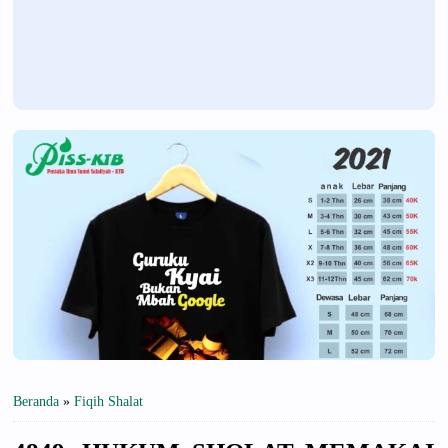
Beranda
»
Fiqih Shalat