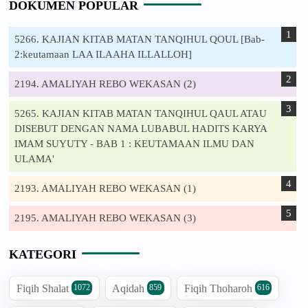
DOKUMEN POPULAR
5266. KAJIAN KITAB MATAN TANQIHUL QOUL [Bab-
2:keutamaan LAA ILAAHA ILLALLOH]
2194. AMALIYAH REBO WEKASAN (2)
5265. KAJIAN KITAB MATAN TANQIHUL QAUL ATAU
DISEBUT DENGAN NAMA LUBABUL HADITS KARYA
IMAM SUYUTY - BAB 1 : KEUTAMAAN ILMU DAN
ULAMA'
2193. AMALIYAH REBO WEKASAN (1)
2195. AMALIYAH REBO WEKASAN (3)
KATEGORI
Fiqih Shalat
Aqidah
Fiqih Thoharoh
1072
859
616