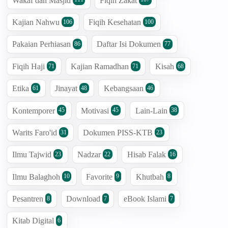
Wakaf dan Masjid
Fiqih Zakat
Kajian Nahwu
Fiqih Kesehatan
106
100
Pakaian Perhiasan
Daftar Isi Dokumen
86
77
Fiqih Haji
Kajian Ramadhan
Kisah
71
71
68
Etika
Jinayat
Kebangsaan
61
48
46
Kontemporer
Motivasi
Lain-Lain
45
45
38
Warits Faro'id
Dokumen PISS-KTB
31
23
Ilmu Tajwid
Nadzar
Hisab Falak
23
22
16
Ilmu Balaghoh
Favorite
Khutbah
10
9
8
Pesantren
Download
eBook Islami
8
7
7
Kitab Digital
6