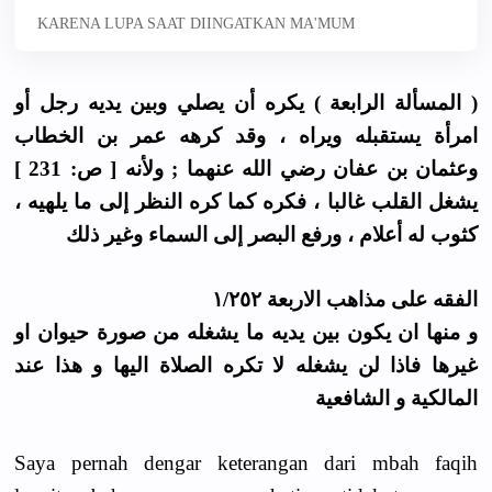
KARENA LUPA SAAT DIINGATKAN MA'MUM
( المسألة الرابعة ) يكره أن يصلي وبين يديه رجل أو
امرأة يستقبله ويراه ، وقد كرهه عمر بن الخطاب
وعثمان بن عفان رضي الله عنهما ; ولأنه [ ص: 231 ]
يشغل القلب غالبا ، فكره كما كره النظر إلى ما يلهيه ،
كثوب له أعلام ، ورفع البصر إلى السماء وغير ذلك
الفقه على مذاهب الاربعة ١/٢٥٢
و منها ان يكون بين يديه ما يشغله من صورة حيوان او
غيرها فاذا لن يشغله لا تكره الصلاة اليها و هذا عند
المالكية و الشافعية
Saya pernah dengar keterangan dari mbah faqih