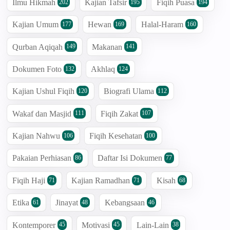
Ilmu Hikmah
Kajian Tafsir
Fiqih Puasa
202
195
194
Kajian Umum
Hewan
Halal-Haram
177
169
160
Qurban Aqiqah
Makanan
149
141
Dokumen Foto
Akhlaq
132
124
Kajian Ushul Fiqih
Biografi Ulama
120
112
Wakaf dan Masjid
Fiqih Zakat
111
107
Kajian Nahwu
Fiqih Kesehatan
106
100
Pakaian Perhiasan
Daftar Isi Dokumen
86
77
Fiqih Haji
Kajian Ramadhan
Kisah
71
71
68
Etika
Jinayat
Kebangsaan
61
48
46
Kontemporer
Motivasi
Lain-Lain
45
45
38