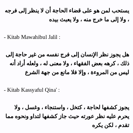
يستحب لمن هو على قضاء الحاجة أن لا ينظر إلى فرجه
، ولا إلى ما خرج منه ، ولا يعبث بيده
- Kitab Mawahibul Jalil :
هل يجوز نظر الإنسان إلى فرج نفسه من غير حاجة إلى
ذلك ، كرهه بعض الفقهاء ، ولا معنى له ، ولعله أراد أنه
ليس من المروءة ، وإلا فلا مانع من جهة الشرع
- Kitab Kassyaful Qina' :
يجوز كشفها لحاجة ، كتخل ، واستنجاء ، وغسل ، ولا
يحرم عليه نظر عورته حيث جاز كشفها لتداو ونحوه مما
تقدم ، لكن يكره