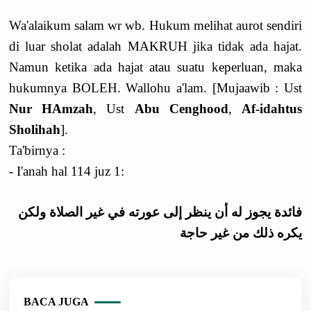
Wa'alaikum salam wr wb. Hukum melihat aurot sendiri
di luar sholat adalah MAKRUH jika tidak ada hajat.
Namun ketika ada hajat atau suatu keperluan, maka
hukumnya BOLEH. Wallohu a'lam. [Mujaawib : Ust
Nur HAmzah
, Ust
Abu Cenghood
,
Af-idahtus
Sholihah
].
Ta'birnya :
- I'anah hal 114 juz 1:
فائدة يجوز له أن ينظر إلى عورته في غير الصلاة ولكن
يكره ذلك من غير حاجة
BACA JUGA