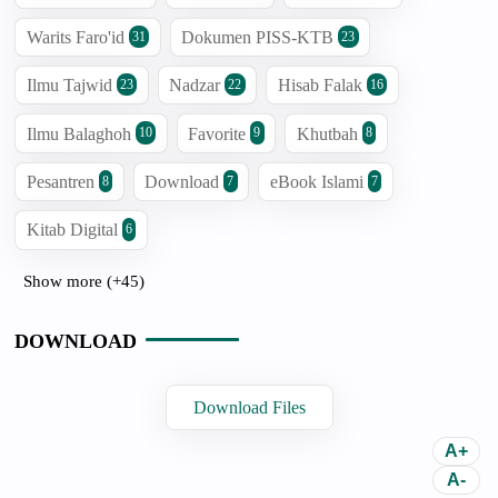
Warits Faro'id
Dokumen PISS-KTB
31
23
Ilmu Tajwid
Nadzar
Hisab Falak
23
22
16
Ilmu Balaghoh
Favorite
Khutbah
10
9
8
Pesantren
Download
eBook Islami
8
7
7
Kitab Digital
6
Show more (+45)
DOWNLOAD
Download Files