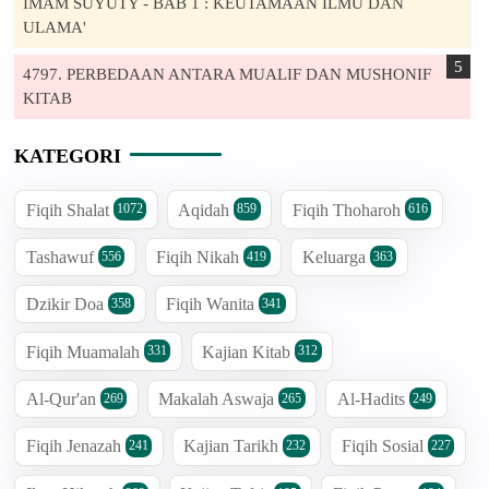
IMAM SUYUTY - BAB 1 : KEUTAMAAN ILMU DAN
ULAMA'
4797. PERBEDAAN ANTARA MUALIF DAN MUSHONIF
KITAB
KATEGORI
Fiqih Shalat
Aqidah
Fiqih Thoharoh
1072
859
616
Tashawuf
Fiqih Nikah
Keluarga
556
419
363
Dzikir Doa
Fiqih Wanita
358
341
Fiqih Muamalah
Kajian Kitab
331
312
Al-Qur'an
Makalah Aswaja
Al-Hadits
269
265
249
Fiqih Jenazah
Kajian Tarikh
Fiqih Sosial
241
232
227