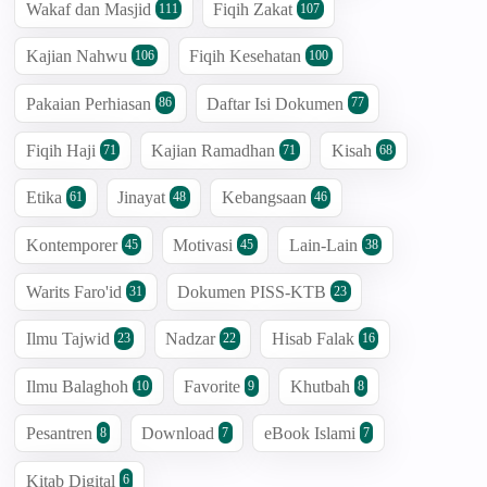
Wakaf dan Masjid
Fiqih Zakat
111
107
Kajian Nahwu
Fiqih Kesehatan
106
100
Pakaian Perhiasan
Daftar Isi Dokumen
86
77
Fiqih Haji
Kajian Ramadhan
Kisah
71
71
68
Etika
Jinayat
Kebangsaan
61
48
46
Kontemporer
Motivasi
Lain-Lain
45
45
38
Warits Faro'id
Dokumen PISS-KTB
31
23
Ilmu Tajwid
Nadzar
Hisab Falak
23
22
16
Ilmu Balaghoh
Favorite
Khutbah
10
9
8
Pesantren
Download
eBook Islami
8
7
7
Kitab Digital
6