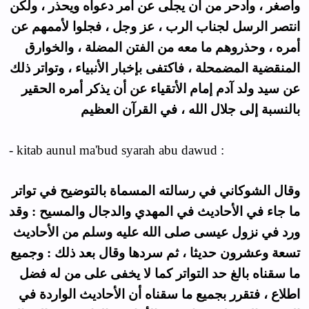
وأصغر ، وأدحر من أن يجلى عن أمر دعواه ويحذر ، ولكن
انتصر الرسل لجناب الرب ، عز وجل ، فجلوا لأممهم عن
أمره ، وحذروهم ما معه من الفتن المضلة ، والخوارق
المنقضية المضمحلة ، فاكتفى بإخبار الأنبياء ، وتواتر ذلك
عن سيد ولد آدم إمام الأتقياء عن أن يذكر أمره الحقير
بالنسبة إلى جلال الله ، في القرآن العظيم
- kitab aunul ma'bud syarah abu dawud :
وقال الشوكاني في رسالته المسماة بالتوضيح في تواتر
ما جاء في الأحاديث في المهدي والدجال والمسيح : وقد
ورد في نزول عيسى صلى الله عليه وسلم من الأحاديث
تسعة وعشرون حديثا ، ثم سردها وقال بعد ذلك : وجميع
ما سقناه بالغ حد التواتر كما لا يخفى على من له فضل
اطلاع ، فتقرر بجميع ما سقناه أن الأحاديث الواردة في