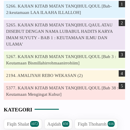
5266. KAJIAN KITAB MATAN TANQIHUL QOUL [Bab-
2:keutamaan LAA ILAAHA ILLALLOH]
5265. KAJIAN KITAB MATAN TANQIHUL QAUL ATAU
DISEBUT DENGAN NAMA LUBABUL HADITS KARYA
IMAM SUYUTY - BAB 1 : KEUTAMAAN ILMU DAN
ULAMA'
5267. KAJIAN KITAB MATAN TANQIHUL QOUL [Bab 3 :
Keutamaan Bismillahirrohmaanirrohiim]
2194. AMALIYAH REBO WEKASAN (2)
5377. KAJIAN KITAB MATAN TANQIHUL QOUL [Bab 38 :
Keutamaan Mengingat Kubur]
KATEGORI
Fiqih Shalat
Aqidah
Fiqih Thoharoh
1072
859
616