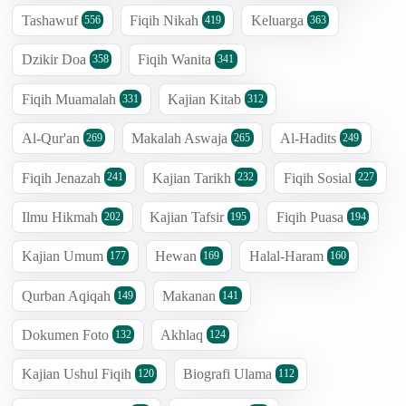
Tashawuf
Fiqih Nikah
Keluarga
556
419
363
Dzikir Doa
Fiqih Wanita
358
341
Fiqih Muamalah
Kajian Kitab
331
312
Al-Qur'an
Makalah Aswaja
Al-Hadits
269
265
249
Fiqih Jenazah
Kajian Tarikh
Fiqih Sosial
241
232
227
Ilmu Hikmah
Kajian Tafsir
Fiqih Puasa
202
195
194
Kajian Umum
Hewan
Halal-Haram
177
169
160
Qurban Aqiqah
Makanan
149
141
Dokumen Foto
Akhlaq
132
124
Kajian Ushul Fiqih
Biografi Ulama
120
112