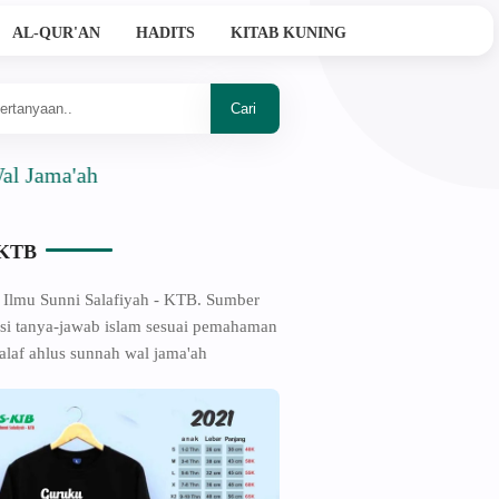
AL-QUR'AN
HADITS
KITAB KUNING
ah
-KTB
 Ilmu Sunni Salafiyah - KTB. Sumber
si tanya-jawab islam sesuai pemahaman
alaf ahlus sunnah wal jama'ah