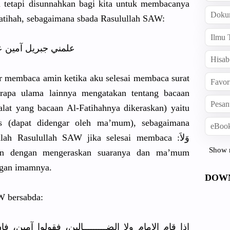
 tetapi disunnahkan bagi kita untuk membacanya
Doku
Fatihah, sebagaimana sbada Rasulullah SAW:
Ilmu 
قراءة سورة الفاتحة
Hisab
ar membaca amin ketika aku selesai membaca surat
Favor
erapa ulama lainnya mengatakan tentang bacaan
Pesan
alat yang bacaan Al-Fatihahnya dikeraskan) yaitu
 (dapat didengar oleh ma’mum), sebagaimana
eBook
ah Rasulullah SAW jika selesai membaca :وَلاَ
Show 
ngan imamnya.
DOW
W bersabda:
ن، فقولوا آمين، فإن الملائكة يقول آمين، فإن الإمام