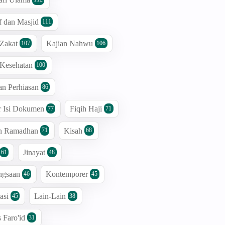
 dan Masjid
111
 Zakat
Kajian Nahwu
107
106
 Kesehatan
100
an Perhiasan
86
r Isi Dokumen
Fiqih Haji
77
71
an Ramadhan
Kisah
71
68
Jinayat
61
48
ngsaan
Kontemporer
46
45
asi
Lain-Lain
45
38
s Faro'id
31