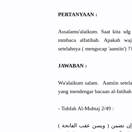
PERTANYAAN :
Assalamu'alaikum. Saat kita sdg
mmbaca alfatihah. Apakah wa
setelahnya ( mengucap 'aamiin') ??
JAWABAN :
Wa'alaikum salam. Aamiin setelah
yang mendengar bacaan al-fatihah
- Tuhfah Al-Muhtaj 2/49 :
( ﻭﻳﺴﻦ ﻋﻘﺐ ﺍﻟﻔﺎﺗﺤﺔ ) ﻟﻘﺎﺭﺋﻬﺎ ﻭﻟﻮ ﺧﺎﺭﺝ ﺍﻟﺼﻼﺓ ﻟﻜﻨﻪ ﻓﻴﻬﺎ ﺁﻛﺪ ﻭﻣﺜﻠﻬﺎ ﺑﺪﻟﻬﺎ ﺇﻥ ﺗﻀﻤﻦ