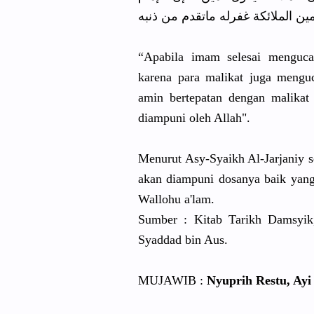
يقول آمين، ومن وافق تأمينه تأمين
“Apabila imam selesai mengucapkan :ولا الضـــــــــالين maka uc
karena para malikat juga meng
amin bertepatan dengan malika
diampuni oleh Allah".
Menurut Asy-Syaikh Al-Jarjaniy 
akan diampuni dosanya baik yang
Wallohu a'lam.
Sumber : Kitab Tarikh Damsyik,
Syaddad bin Aus.
MUJAWIB :
Nyuprih Restu, Ayi