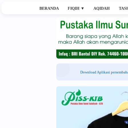
BERANDA
FIQIH
▼
AQIDAH
TAS
Download Aplikasi persemba