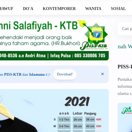
HAWUF
DO'A
KONTEMPORER
WANITA
SOSIAL
Ahlussunnah Wal Jama'
PISS
han
PISS-KTB
dan
Islamuna
👉
Download!
Pustaka
informa
ulama s