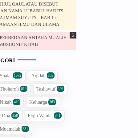
IHUL QAUL ATAU DISEBUT
AN NAMA LUBABUL HADITS
 IMAM SUYUTY - BAB 1 :
AMAAN ILMU DAN ULAMA'
. PERBEDAAN ANTARA MUALIF
MUSHONIF KITAB
GORI
 Shalat
Aqidah
1072
859
 Thoharoh
Tashawuf
616
556
 Nikah
Keluarga
419
363
r Doa
Fiqih Wanita
358
341
h Muamalah
331