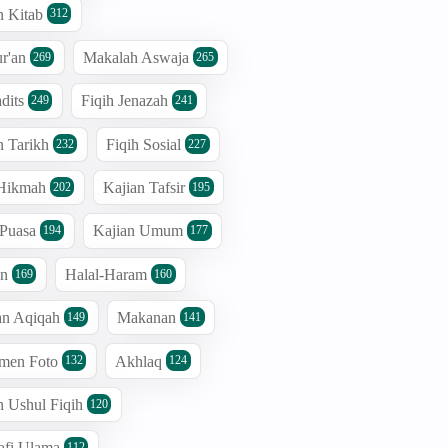
n Kitab
312
r'an
Makalah Aswaja
269
265
dits
Fiqih Jenazah
249
241
n Tarikh
Fiqih Sosial
232
227
 Hikmah
Kajian Tafsir
202
195
 Puasa
Kajian Umum
194
177
an
Halal-Haram
169
160
an Aqiqah
Makanan
149
141
men Foto
Akhlaq
132
124
n Ushul Fiqih
120
afi Ulama
112