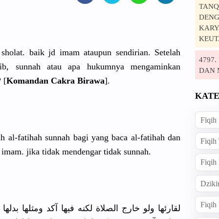
TANQ
DENG
KARYA
KEUT
 sholat. baik jd imam ataupun sendirian. Setelah
4797
jib, sunnah atau apa hukumnya mengaminkan
DAN 
 [
Komandan Cakra Birawa
].
KATE
Fiqih
 al-fatihah sunnah bagi yang baca al-fatihah dan
Fiqih
 imam. jika tidak mendengar tidak sunnah.
Fiqih
Dziki
Fiqi