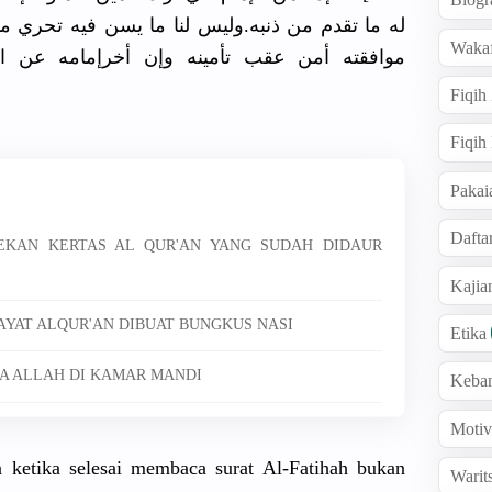
ﻳﺴﻦ ﻓﻴﻪ ﺗﺤﺮﻱ ﻣﻘﺎﺭﻧﺔ ﺍﻹﻣﺎﻡ ﺇﻻ ﻫﺬﺍﻭﺇﺫﺍ ﻟﻢ ﻳﺘﻔﻖ ﻟﻪ
Wakaf
ﺃﺧﺮﺇﻣﺎﻣﻪ ﻋﻦ ﺍﻟﺰﻣﻦ ﺍﻟﻤﺴﻨﻮﻥ ﻓﻴﻪ ﺍﻟﺘﺄﻣﻴﻦ ﺃﻣﻦ
Fiqih
Fiqih
Pakai
Dafta
EKAN KERTAS AL QUR'AN YANG SUDAH DIDAUR
Kaji
 AYAT ALQUR'AN DIBUAT BUNGKUS NASI
Etika
A ALLAH DI KAMAR MANDI
Keba
Motiv
 ketika selesai membaca surat Al-Fatihah bukan
Warit