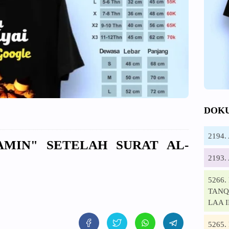
DOK
2194
AMIN" SETELAH SURAT AL-
2193
5266
TANQI
LAA 
5265