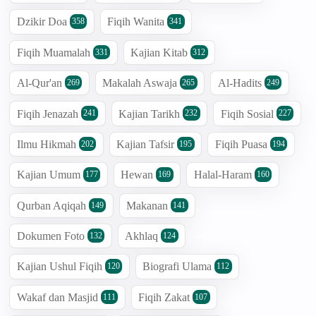
Dzikir Doa
Fiqih Wanita
358
341
Fiqih Muamalah
Kajian Kitab
331
312
Al-Qur'an
Makalah Aswaja
Al-Hadits
269
265
249
Fiqih Jenazah
Kajian Tarikh
Fiqih Sosial
241
232
227
Ilmu Hikmah
Kajian Tafsir
Fiqih Puasa
202
195
194
Kajian Umum
Hewan
Halal-Haram
177
169
160
Qurban Aqiqah
Makanan
149
141
Dokumen Foto
Akhlaq
132
124
Kajian Ushul Fiqih
Biografi Ulama
120
112
Wakaf dan Masjid
Fiqih Zakat
111
107