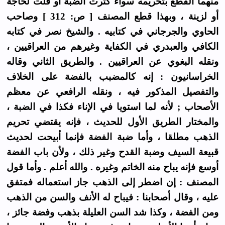
منهما القطع بتحريمه سواء كثرت الضبة أو قلت لحاجة
أو لزينة ، وبهذا قطع المصنف [ ص: 312 ] وصاحب
الحاوي والجرجاني في كتابيه . والشيخ نصر في كتابه
الكافي والعبدري في الكفاية وغيرهم من العراقيين ،
ونقله البغوي عن العراقيين . والطريق الثاني وقاله
الخراسانيون : إنه كالمضبب بالفضة على الخلاف
والتفصيل المذكور فيه ، ونقله الرافعي عن معظم
الأصحاب ; لأنه لما استويا في الإناء فكذا في الضبة ،
والمختار الطريق الأول للحديث ، فإنه يقتضي تحريم
الذهب مطلقا ، وأما ضبة الفضة فإنما أبيحت لحديث
قبيعة السيف وضبة القدح وغير ذلك ، ولأن باب الفضة
أوسع فإنه يباح منه الخاتم وغيره . والله أعلم . وأما قول
المصنف : إن اضطر إلى الذهب جاز استعماله فمتفق
عليه ، وقال أصحابنا : فيباح له الأنف والسن من الذهب
ومن الفضة ، وكذا شد السن العليلة بذهب وفضة جائز ،