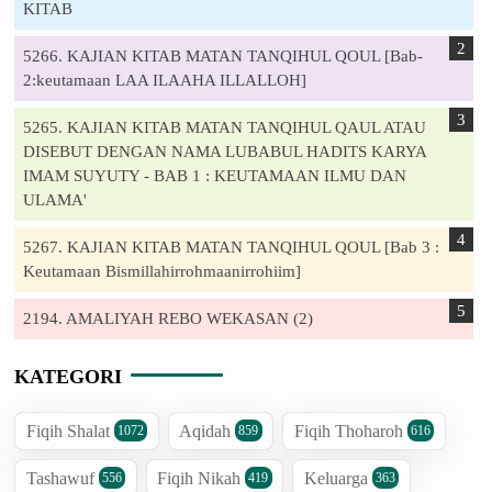
KITAB
5266. KAJIAN KITAB MATAN TANQIHUL QOUL [Bab-
2:keutamaan LAA ILAAHA ILLALLOH]
5265. KAJIAN KITAB MATAN TANQIHUL QAUL ATAU
DISEBUT DENGAN NAMA LUBABUL HADITS KARYA
IMAM SUYUTY - BAB 1 : KEUTAMAAN ILMU DAN
ULAMA'
5267. KAJIAN KITAB MATAN TANQIHUL QOUL [Bab 3 :
Keutamaan Bismillahirrohmaanirrohiim]
2194. AMALIYAH REBO WEKASAN (2)
KATEGORI
Fiqih Shalat
Aqidah
Fiqih Thoharoh
1072
859
616
Tashawuf
Fiqih Nikah
Keluarga
556
419
363