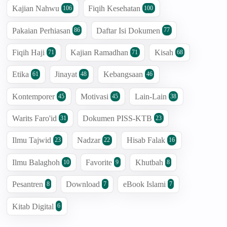
Kajian Nahwu
Fiqih Kesehatan
106
100
Pakaian Perhiasan
Daftar Isi Dokumen
86
77
Fiqih Haji
Kajian Ramadhan
Kisah
71
71
68
Etika
Jinayat
Kebangsaan
61
48
46
Kontemporer
Motivasi
Lain-Lain
45
45
38
Warits Faro'id
Dokumen PISS-KTB
31
23
Ilmu Tajwid
Nadzar
Hisab Falak
23
22
16
Ilmu Balaghoh
Favorite
Khutbah
10
9
8
Pesantren
Download
eBook Islami
8
7
7
Kitab Digital
6