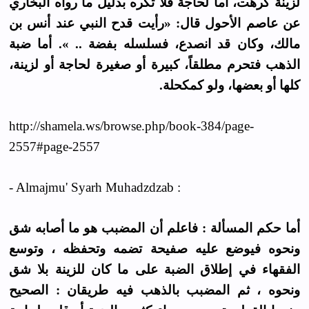
لزينة كرهت، أما لحاجة فلا تكره بدليل ما رواه البخاري
عن عاصم الأحول قال: «رأيت قدح النبي عند أنس بن
مالك، وكان قد انصدع، فسلسله بفضة .. ». أما ضبة
الذهب فتحرم مطلقاً، كبيرة أو صغيرة لحاجة أو لزينة،
كلها أو بعضها، ولو كمكحلة.
http://shamela.ws/browse.php/book-384/page-
2557#page-2557
- Almajmu' Syarh Muhadzdzab :
أما حكم المسألة : فاعلم أن المضبب هو ما أصابه شق
ونحوه فيوضع عليه صفيحة تضمه وتحفظه ، وتوسع
الفقهاء في إطلاق الضبة على ما كان للزينة بلا شق
ونحوه ، ثم المضبب بالذهب فيه طريقان : الصحيح