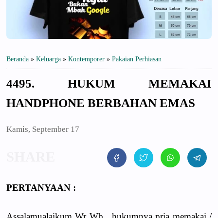
Beranda
»
Keluarga
»
Kontemporer
»
Pakaian Perhiasan
4495. HUKUM MEMAKAI
HANDPHONE BERBAHAN EMAS
Kamis, September 17
PERTANYAAN :
Assalamualaikum Wr Wb . hukumnya pria memakai /