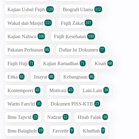
Kajian Ushul Fiqih
Biografi Ulama
120
112
Wakaf dan Masjid
Fiqih Zakat
111
107
Kajian Nahwu
Fiqih Kesehatan
106
100
Pakaian Perhiasan
Daftar Isi Dokumen
86
77
Fiqih Haji
Kajian Ramadhan
Kisah
71
71
68
Etika
Jinayat
Kebangsaan
61
48
46
Kontemporer
Motivasi
Lain-Lain
45
45
38
Warits Faro'id
Dokumen PISS-KTB
31
23
Ilmu Tajwid
Nadzar
Hisab Falak
23
22
16
Ilmu Balaghoh
Favorite
Khutbah
10
9
8