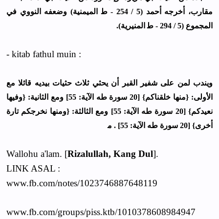
ﻣﻘﺎﺭﺏ، ﺃﺧﺮﺟﻪ ﺃﺣﻤﺪ (5 / 254 - ﻃ اﻟﻤﻴﻤﻨﻴﺔ) ﻭﺿﻌﻔﻪ اﻟﻨﻮﻭﻱ ﻓﻲ
اﻟﻤﺠﻤﻮﻉ (5 / 294 - ﻃ اﻟﻤﻨﻴﺮﻳﺔ).
- kitab fathul muin :
ﻭﻳﻨﺪﺏ ﻟﻤﻦ ﻋﻠﻰ ﺷﻔﻴﺮ اﻟﻘﺒﺮ ﺃﻥ ﻳﺤﺜﻲ ﺛﻼﺙ ﺣﺜﻴﺎﺕ ﺑﻴﺪﻳﻪ ﻗﺎﺋﻼ ﻣﻊ
اﻷﻭﻟﻰ: {ﻣﻨﻬﺎ ﺧﻠﻘﻨﺎﻛﻢ} [20 ﺳﻮﺭﺓ ﻃﻪ اﻵﻳﺔ: 55] ﻭﻣﻊ اﻟﺜﺎﻧﻴﺔ: {ﻭﻓﻴﻬﺎ
ﻧﻌﻴﺪﻛﻢ} [20 ﺳﻮﺭﺓ ﻃﻪ اﻵﻳﺔ: 55] ﻭﻣﻊ اﻟﺜﺎﻟﺜﺔ: {ﻭﻣﻨﻬﺎ ﻧﺨﺮﺟﻜﻢ ﺗﺎﺭﺓ
ﺃﺧﺮﻯ} [20 ﺳﻮﺭﺓ ﻃﻪ اﻵﻳﺔ: 55] . ﻣ
Wallohu a'lam. [
Rizalullah, Kang Dul
].
LINK ASAL :
www.fb.com/notes/1023746887648119
www.fb.com/groups/piss.ktb/1010378608984947