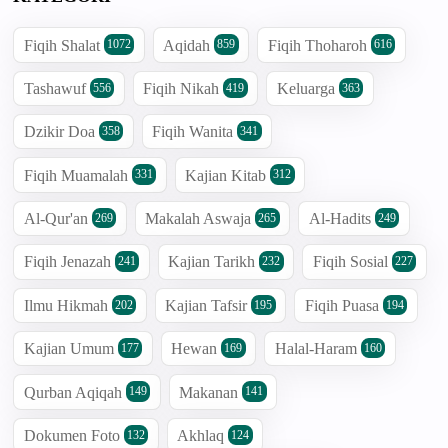
Fiqih Shalat
Aqidah
Fiqih Thoharoh
1072
859
616
Tashawuf
Fiqih Nikah
Keluarga
556
419
363
Dzikir Doa
Fiqih Wanita
358
341
Fiqih Muamalah
Kajian Kitab
331
312
Al-Qur'an
Makalah Aswaja
Al-Hadits
269
265
249
Fiqih Jenazah
Kajian Tarikh
Fiqih Sosial
241
232
227
Ilmu Hikmah
Kajian Tafsir
Fiqih Puasa
202
195
194
Kajian Umum
Hewan
Halal-Haram
177
169
160
Qurban Aqiqah
Makanan
149
141
Dokumen Foto
Akhlaq
132
124