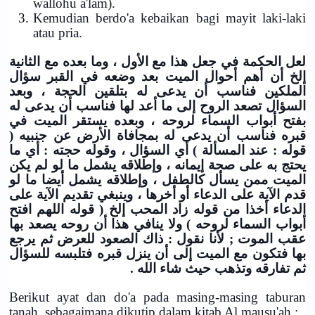
wallohu a'lam).
3.
Kemudian berdo'a kebaikan bagi mayit laki-laki
atau pria.
لعل الحكمة في جعل هذا مع الأول ، وما بعده مع الثانية
إلخ أن أهم أحوال الميت بعد وضعه في القبر سؤال
الملكين فناسب أن يدعى له بتلقين الحجة ، وبعد
السؤال تصعد الروح إلى ما أعد لها فناسب أن يدعى له
بفتح أبواب السماء لروحه ، وبعده يستقر الميت في
قبره فناسب أن يدعى له بمجافاة الأرض عن جنبيه (
قوله : عند المسألة ) أي السؤال ، وقوله حجته : أي ما
يحتج به على صحة إيمانه ، وإطلاقه يشمل ما لو لم يكن
الميت ممن يسأل كالطفل ، وإطلاقه يشمل أيضا ما لو
قدم الآية على الدعاء أو أخرها ، وينبغي تقديم الآية على
الدعاء أخذا من قوله زاد المحب إلخ ( قوله اللهم افتح
أبواب السماء لروحه ) ولا ينافي هذا أن روحه يصعد بها
عقب الموت ; لأنا نقول : ذاك الصعود للعرض ثم يرجع
بها فتكون مع الميت إلى أن ينزل قبره فتلبسه للسؤال
ثم تفارقه وتذهب حيث شاء الله .
Berikut ayat dan do'a pada masing-masing taburan
tanah, sebagaimana dikutip dalam kitab Al mausu'ah :