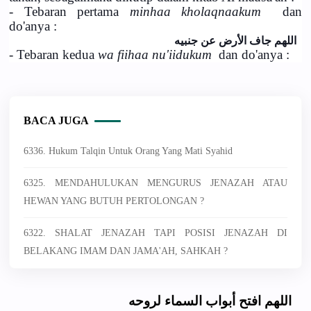
- Tebaran pertama
minhaa kholaqnaakum
dan
do'anya :
اﻟﻠﻬﻢ ﺟﺎﻑ اﻷﺭﺽ ﻋﻦ ﺟﻨﺒﻴﻪ
- Tebaran kedua
wa fiihaa nu'iidukum
dan do'anya :
BACA JUGA
6336. Hukum Talqin Untuk Orang Yang Mati Syahid
6325. MENDAHULUKAN MENGURUS JENAZAH ATAU
HEWAN YANG BUTUH PERTOLONGAN ?
6322. SHALAT JENAZAH TAPI POSISI JENAZAH DI
BELAKANG IMAM DAN JAMA'AH, SAHKAH ?
اﻟﻠﻬﻢ اﻓﺘﺢ ﺃﺑﻮاﺏ اﻟﺴﻤﺎء ﻟﺮﻭﺣﻪ