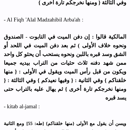
وفي الثالثة { ومنها نخرجكم تارة أخرى }
- Al Fiqh 'Alal Madzahibil Arba'ah :
المالكية قالوا : إن دفن الميت في التابوت - الصندوق
ونحوه خلاف الأولى ) ثم بعد دفن الميت في اللحد أو
الشق وسد قبره باللبن ونحوه يستحب أن يحثو كل واحد
ممن شهد دفنه ثلاث حثيات من التراب بيديه جميعا
ويكون من قبل رأس الميت ويقول في الأولى : { منها
خلقناكم } وفي الثانية : { وفيها نعيدكم } وفي الثالثة : {
ومنها نخرجكم تارة أخرى } ثم يهال عليه بالتراب حتى
يسد قبره
- kitab al-jamal :
ﻭﻳﺴﻦ ﺃﻥ ﻳﻘﻮﻝ ﻣﻊ اﻷﻭﻟﻰ {ﻣﻨﻬﺎ ﺧﻠﻘﻨﺎﻛﻢ} [ﻃﻪ: 55] ﻭﻣﻊ اﻟﺜﺎﻧﻴﺔ