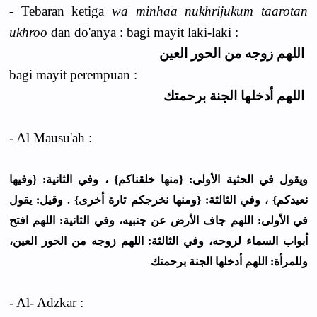
- Tebaran ketiga
wa minhaa nukhrijukum taarotan
ukhroo
dan do'anya : bagi mayit laki-laki :
اﻟﻠﻬﻢ ﺯﻭﺟﻪ ﻣﻦ اﻟﺤﻮﺭ اﻟﻌﻴﻦ
bagi mayit perempuan :
اﻟﻠﻬﻢ ﺃﺩﺧﻠﻬﺎ اﻟﺠﻨﺔ ﺑﺮﺣﻤﺘﻚ
- Al Mausu'ah :
ﻭﻳﻘﻮﻝ ﻓﻲ اﻟﺤﺜﻴﺔ اﻷﻭﻟﻰ: {ﻣﻨﻬﺎ ﺧﻠﻘﻨﺎﻛﻢ} ، ﻭﻓﻲ اﻟﺜﺎﻧﻴﺔ: {ﻭﻓﻴﻬﺎ
ﻧﻌﻴﺪﻛﻢ} ، ﻭﻓﻲ اﻟﺜﺎﻟﺜﺔ: {ﻭﻣﻨﻬﺎ ﻧﺨﺮﺟﻜﻢ ﺗﺎﺭﺓ ﺃﺧﺮﻯ} . ﻭﻗﻴﻞ: ﻳﻘﻮﻝ
ﻓﻲ اﻷﻭﻟﻰ: اﻟﻠﻬﻢ ﺟﺎﻑ اﻷﺭﺽ ﻋﻦ ﺟﻨﺒﻴﻪ، ﻭﻓﻲ اﻟﺜﺎﻧﻴﺔ: اﻟﻠﻬﻢ اﻓﺘﺢ
ﺃﺑﻮاﺏ اﻟﺴﻤﺎء ﻟﺮﻭﺣﻪ، ﻭﻓﻲ اﻟﺜﺎﻟﺜﺔ: اﻟﻠﻬﻢ ﺯﻭﺟﻪ ﻣﻦ اﻟﺤﻮﺭ اﻟﻌﻴﻦ،
ﻭﻟﻠﻤﺮﺃﺓ: اﻟﻠﻬﻢ ﺃﺩﺧﻠﻬﺎ اﻟﺠﻨﺔ ﺑﺮﺣﻤﺘﻚ
- Al- Adzkar :