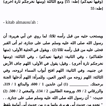
{ﻭﻓﻴﻬﺎ ﻧﻌﻴﺪﻛﻢ} [ﻃﻪ: 55] ﻭﻣﻊ اﻟﺜﺎﻟﺜﺔ {ﻭﻣﻨﻬﺎ ﻧﺨﺮﺟﻜﻢ ﺗﺎﺭﺓ ﺃﺧﺮﻯ}
[ﻃﻪ: 55
- kitab almausu'ah :
ﻭﻳﺴﺘﺤﺐ ﺣﺜﻴﻪ ﻣﻦ ﻗﺒﻞ ﺭﺃﺳﻪ ﺛﻼﺛﺎ: ﻟﻤﺎ ﺭﻭﻱ ﻋﻦ ﺃﺑﻲ ﻫﺮﻳﺮﺓ: ﺃﻥ
ﺭﺳﻮﻝ اﻟﻠﻪ ﺻﻠﻰ اﻟﻠﻪ ﻋﻠﻴﻪ ﻭﺳﻠﻢ ﺻﻠﻰ ﻋﻠﻰ ﺟﻨﺎﺯﺓ، ﺛﻢ ﺃﺗﻰ اﻟﻘﺒﺮ
ﻓﺤﺜﻰ ﻋﻠﻴﻪ ﻣﻦ ﻗﺒﻞ ﺭﺃﺳﻪ ﺛﻼﺛﺎ (2) . ﻭﻳﻘﻮﻝ ﻓﻲ اﻟﺤﺜﻴﺔ اﻷﻭﻟﻰ: {ﻣﻨﻬﺎ
ﺧﻠﻘﻨﺎﻛﻢ} ، ﻭﻓﻲ اﻟﺜﺎﻧﻴﺔ: {ﻭﻓﻴﻬﺎ ﻧﻌﻴﺪﻛﻢ} ، ﻭﻓﻲ اﻟﺜﺎﻟﺜﺔ: {ﻭﻣﻨﻬﺎ
ﻧﺨﺮﺟﻜﻢ ﺗﺎﺭﺓ ﺃﺧﺮﻯ} . ﻭﻗﻴﻞ: ﻳﻘﻮﻝ ﻓﻲ اﻷﻭﻟﻰ: اﻟﻠﻬﻢ ﺟﺎﻑ اﻷﺭﺽ
ﻋﻦ ﺟﻨﺒﻴﻪ، ﻭﻓﻲ اﻟﺜﺎﻧﻴﺔ: اﻟﻠﻬﻢ اﻓﺘﺢ ﺃﺑﻮاﺏ اﻟﺴﻤﺎء ﻟﺮﻭﺣﻪ، ﻭﻓﻲ
اﻟﺜﺎﻟﺜﺔ: اﻟﻠﻬﻢ ﺯﻭﺟﻪ ﻣﻦ اﻟﺤﻮﺭ اﻟﻌﻴﻦ، ﻭﻟﻠﻤﺮﺃﺓ: اﻟﻠﻬﻢ ﺃﺩﺧﻠﻬﺎ اﻟﺠﻨﺔ
ﺑﺮﺣﻤﺘﻚ. __________ (1) اﺑﻦ ﻋﺎﺑﺪﻳﻦ 1 / 600، ﻭاﻟﺒﺪاﺋﻊ 1 / 319،
ﻭاﻟﺰﺭﻗﺎﻧﻲ 2 / 99، ﻭﺭﻭﺿﺔ اﻟﻄﺎﻟﺒﻴﻦ 2 / 134، ﻭاﻟﻤﻐﻨﻲ 2 / 500. (2)
ﺣﺪﻳﺚ: " ﺃﻥ ﺭﺳﻮﻝ اﻟﻠﻪ ﺻﻠﻰ اﻟﻠﻪ ﻋﻠﻴﻪ ﻭﺳﻠﻢ ﺻﻠﻰ ﻋﻠﻰ ﺟﻨﺎﺯﺓ. . .
" ﻧﺠﺪﻩ ﻣﻦ ﺣﺪﻳﺚ ﺃﺑﻲ ﻫﺮﻳﺮﺓ، ﻭﺇﻧﻤﺎ ﻭﺭﺩ ﻣﻦ ﺣﺪﻳﺚ ﺃﺑﻲ ﺃﻣﺎﻣﺔ ﺑﻠﻔﻆ