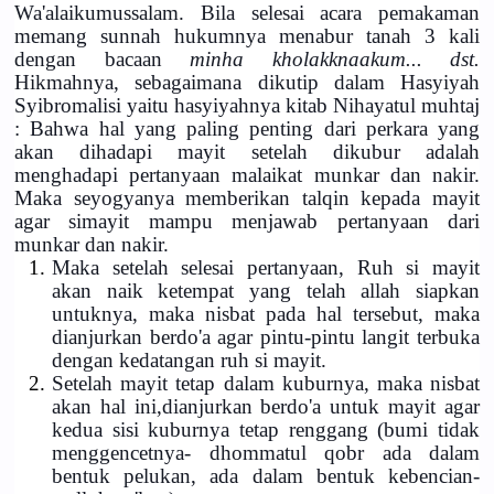
Wa'alaikumussalam. Bila selesai acara pemakaman
memang sunnah hukumnya menabur tanah 3 kali
dengan bacaan
minha kholakknaakum... dst.
Hikmahnya, sebagaimana dikutip dalam Hasyiyah
Syibromalisi yaitu hasyiyahnya kitab Nihayatul muhtaj
: Bahwa hal yang paling penting dari perkara yang
akan dihadapi mayit setelah dikubur adalah
menghadapi pertanyaan malaikat munkar dan nakir.
Maka seyogyanya memberikan talqin kepada mayit
agar simayit mampu menjawab pertanyaan dari
munkar dan nakir.
1.
Maka setelah selesai pertanyaan, Ruh si mayit
akan naik ketempat yang telah allah siapkan
untuknya, maka nisbat pada hal tersebut, maka
dianjurkan berdo'a agar pintu-pintu langit terbuka
dengan kedatangan ruh si mayit.
2.
Setelah mayit tetap dalam kuburnya, maka nisbat
akan hal ini,dianjurkan berdo'a untuk mayit agar
kedua sisi kuburnya tetap renggang (bumi tidak
menggencetnya- dhommatul qobr ada dalam
bentuk pelukan, ada dalam bentuk kebencian-