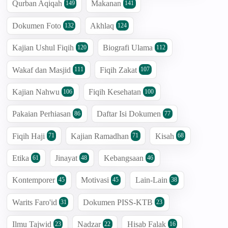
Qurban Aqiqah
Makanan
149
141
Dokumen Foto
Akhlaq
132
124
Kajian Ushul Fiqih
Biografi Ulama
120
112
Wakaf dan Masjid
Fiqih Zakat
111
107
Kajian Nahwu
Fiqih Kesehatan
106
100
Pakaian Perhiasan
Daftar Isi Dokumen
86
77
Fiqih Haji
Kajian Ramadhan
Kisah
71
71
68
Etika
Jinayat
Kebangsaan
61
48
46
Kontemporer
Motivasi
Lain-Lain
45
45
38
Warits Faro'id
Dokumen PISS-KTB
31
23
Ilmu Tajwid
Nadzar
Hisab Falak
23
22
16