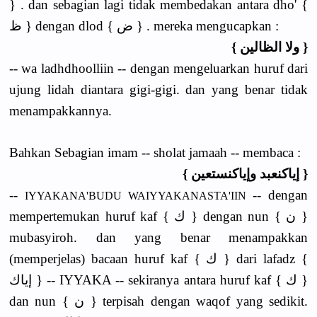
} . dan sebagian lagi tidak membedakan antara dho' {
ظ } dengan dlod { ض } . mereka mengucapkan :
{ ولا الظالين }
-- wa ladhdhoolliin -- dengan mengeluarkan huruf dari
ujung lidah diantara gigi-gigi. dan yang benar tidak
menampakkannya.
Bahkan Sebagian imam -- sholat jamaah -- membaca :
{ إياكنعبد وإياكنستعين }
--
-- dengan
IYYAKANA'BUDU WAIYYAKANASTA'IIN
mempertemukan huruf kaf { ك } dengan nun { ن }
mubasyiroh. dan yang benar menampakkan
(memperjelas) bacaan huruf kaf { ك } dari lafadz {
إياك } -- IYYAKA -- sekiranya antara huruf kaf { ك }
dan nun { ن } terpisah dengan waqof yang sedikit.