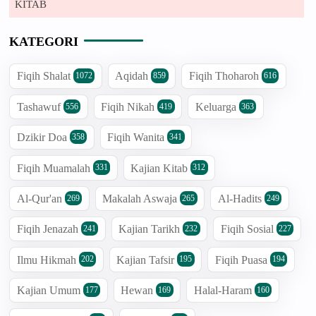
KITAB
KATEGORI
Fiqih Shalat
Aqidah
Fiqih Thoharoh
1072
859
616
Tashawuf
Fiqih Nikah
Keluarga
556
419
363
Dzikir Doa
Fiqih Wanita
358
341
Fiqih Muamalah
Kajian Kitab
331
312
Al-Qur'an
Makalah Aswaja
Al-Hadits
269
265
249
Fiqih Jenazah
Kajian Tarikh
Fiqih Sosial
241
232
227
Ilmu Hikmah
Kajian Tafsir
Fiqih Puasa
202
195
194
Kajian Umum
Hewan
Halal-Haram
177
169
160