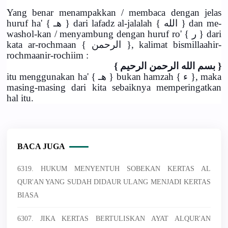
Yang benar menampakkan / membaca dengan jelas
huruf ha' { هـ } dari lafadz al-jalalah { الله } dan me-
washol-kan / menyambung dengan huruf ro' { ر } dari
kata ar-rochmaan { الرحمن }, kalimat bismillaahir-
rochmaanir-rochiim :
{ بسم الله الرحمن الرحيم }
itu menggunakan ha' { هـ } bukan hamzah { ء }, maka
masing-masing dari kita sebaiknya memperingatkan
hal itu.
BACA JUGA
6319. HUKUM MENYENTUH SOBEKAN KERTAS AL
QUR'AN YANG SUDAH DIDAUR ULANG MENJADI KERTAS
BIASA
6307. JIKA KERTAS BERTULISKAN AYAT ALQUR'AN