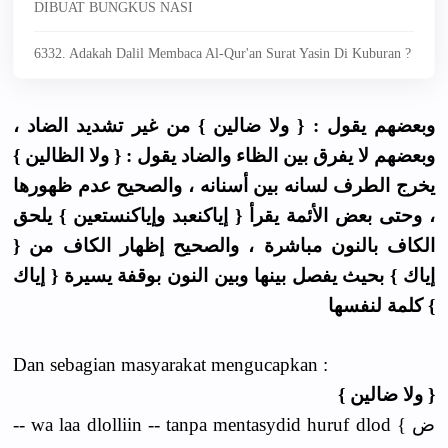
DIBUAT BUNGKUS NASI
6332. Adakah Dalil Membaca Al-Qur'an Surat Yasin Di Kuburan ?
وبعضهم يقول : { ولا ضالين } من غير تشديد الضاد ،
وبعضهم لا يفرق بين الظاء والضاد يقول : { ولا الظالين }
يخرج الطرف لسانه بين أسنانه ، والصحيح عدم ظهورها
، وحتى بعض الأئمة يقرأ { إياكنعبد وإياكنستعين } يلحق
الكاف بالنون مباشرة ، والصحيح إظهار الكاف من {
إياك } بحيث يفصل بينها وبين النون بوقفة يسيرة { إياك
} كلمة لنفسها
Dan sebagian masyarakat mengucapkan :
{ ولا ضالين }
-- wa laa dlolliin -- tanpa mentasydid huruf dlod { ض