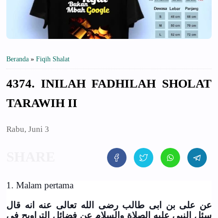
Beranda
»
Fiqih Shalat
4374. INILAH FADHILAH SHOLAT
TARAWIH II
Rabu, Juni 3
1. Malam pertama
عن على بن ابى طالب رضى الله تعالى عنه انه قال
سئل النبى عليه الصلاة والسلام عن فضائل التراويح فى