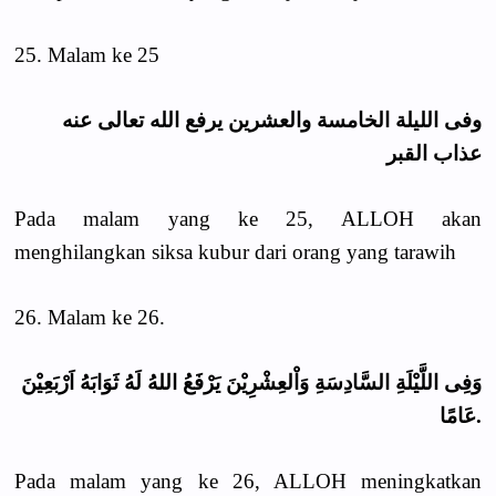
25. Malam ke 25
وفى الليلة الخامسة والعشرين يرفع الله تعالى عنه
عذاب القبر
Pada malam yang ke 25, ALLOH akan
menghilangkan siksa kubur dari orang yang tarawih
26. Malam ke 26.
وَفِى اللَّيْلَةِ السَّادِسَةِ وَاْلعِشْرِيْنَ يَرْفَعُ اللهُ لَهُ ثَوَابَهُ اَرْبَعِيْنَ
عَامًا.
Pada malam yang ke 26, ALLOH meningkatkan