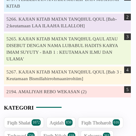
KITAB
5266. KAJIAN KITAB MATAN TANQIHUL QOUL [Bab-
2:keutamaan LAA ILAAHA ILLALLOH]
5265. KAJIAN KITAB MATAN TANQIHUL QAUL ATAU
DISEBUT DENGAN NAMA LUBABUL HADITS KARYA
IMAM SUYUTY - BAB 1 : KEUTAMAAN ILMU DAN
ULAMA'
5267. KAJIAN KITAB MATAN TANQIHUL QOUL [Bab 3 :
Keutamaan Bismillahirrohmaanirrohiim]
2194. AMALIYAH REBO WEKASAN (2)
KATEGORI
Fiqih Shalat
Aqidah
Fiqih Thoharoh
1072
859
616
Tashawuf
Fiqih Nikah
Keluarga
556
419
363