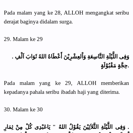
Pada malam yang ke 28, ALLOH mengangkat seribu
derajat baginya didalam surga.
29. Malam ke 29
. وَفِى اللَّيْلَةِ التَّاسِعَةِ وَاْلعِشْرِيْنَ أَعْطَاهُ اللهُ ثَوَابَ اَلْفِ
حِجَّةٍ مَقْبُوْلَةٍ.
Pada malam yang ke 29, ALLOH memberikan
kepadanya pahala seribu ibadah haji yang diterima.
30. Malam ke 30
. وَفِى اللَّيْلَةِ الثَّلاَثِيْنَ يَقُوْلُ اللهُ " يَاعَبْدِى كُلْ مِنْ ثِمَارِ