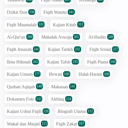
Dzikir Doa
Fiqih Wanita
358
341
Fiqih Muamalah
Kajian Kitab
331
312
Al-Qur'an
Makalah Aswaja
Al-Hadits
269
265
249
Fiqih Jenazah
Kajian Tarikh
Fiqih Sosial
241
232
227
Ilmu Hikmah
Kajian Tafsir
Fiqih Puasa
202
195
194
Kajian Umum
Hewan
Halal-Haram
177
169
160
Qurban Aqiqah
Makanan
149
141
Dokumen Foto
Akhlaq
132
124
Kajian Ushul Fiqih
Biografi Ulama
120
112
Wakaf dan Masjid
Fiqih Zakat
111
107