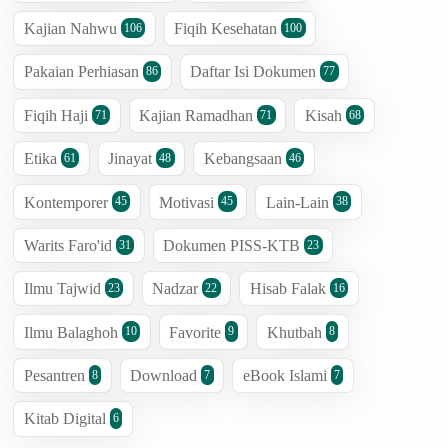
Kajian Nahwu
Fiqih Kesehatan
106
100
Pakaian Perhiasan
Daftar Isi Dokumen
86
77
Fiqih Haji
Kajian Ramadhan
Kisah
71
71
68
Etika
Jinayat
Kebangsaan
61
48
46
Kontemporer
Motivasi
Lain-Lain
45
45
38
Warits Faro'id
Dokumen PISS-KTB
31
23
Ilmu Tajwid
Nadzar
Hisab Falak
23
22
16
Ilmu Balaghoh
Favorite
Khutbah
10
9
8
Pesantren
Download
eBook Islami
8
7
7
Kitab Digital
6