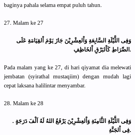
baginya pahala selama empat puluh tahun.
27. Malam ke 27
وَفِى اللَّيْلَةِ السَّابِعَةِ وَاْلعِشْرِيْنَ جَازَ يَوْمَ اْلقِيَامَةِ عَلَى
الصِّرَاطِ كَاْلبَرْقِ اْلخَاظِفِ.
Pada malam yang ke 27, di hari qiyamat dia melewati
jembatan (syirathal mustaqiim) dengan mudah lagi
cepat laksana halilintar menyambar.
28. Malam ke 28
. وَفِى اللَّيْلَةِ الثَّامِنَةِ وَاْلعِشْرِيْنَ يَرْفَعُ اللهُ لَهُ اَلْفَ دَرَجَةٍ
فِى اْلجَنَّةِ.