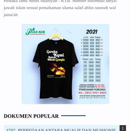
Pustaka Ilmu Sunni Salafiyah - KTB. Sumber informasi tanya-
jawab islam sesuai pemahaman ulama salaf ahlus sunnah wal
jama'ah
DOKUMEN POPULAR
4797. PERBEDAAN ANTARA MUALIF DAN MUSHONIF