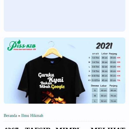
Beranda
»
Ilmu Hikmah