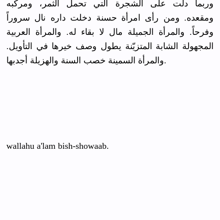
وربما دلّت على الشجرة التي تحمل الثمر، ومركبه
ومقعده. ومن رأى امرأة حسنة دخلت داره نال سروراً
وفرحاً. والمرأة الجميلة مال لا بقاء له. والمرأة العربية
المجهولة الشابة المتزيّنة يطول وصف خيرها في التأويل.
والمرأة السمينة خصب السنة والهزيلة أجدبها.
wallahu a'lam bish-showaab.