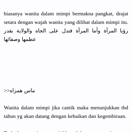
biasanya wanita dalam mimpi bermakna pangkat, drajat
setara dengan wajah wanita yang dilihat dalam mimpi itu.
ﺭﺅﻳﺎ ﺍﻟﻤﺮﺁﺓ ﻭﺃﻣﺎ ﺍﻟﻤﺮﺁﺓ ﻓﺘﺪﻝ ﻋﻠﻰ ﺍﻟﺠﺎﻩ ﻭﺍﻟﻮﻻﻳﺔ ﺑﻘﺪﺭ
ﻋﻈﻤﻬﺎ ﻭﺻﻔﺎﺋﻬﺎ
>>ماس همزاه
Wanita dalam mimpi jika cantik maka menunjukkan thd
tahun yg akan datang dengan kebaikan dan kegembiraan.