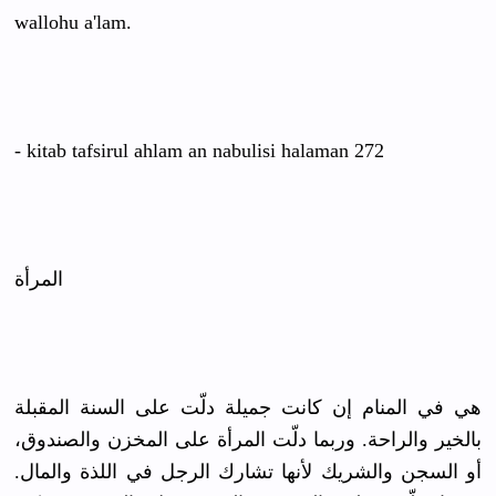
wallohu a'lam.
- kitab tafsirul ahlam an nabulisi halaman 272
المرأة
هي في المنام إن كانت جميلة دلّت على السنة المقبلة
بالخير والراحة. وربما دلّت المرأة على المخزن والصندوق،
أو السجن والشريك لأنها تشارك الرجل في اللذة والمال.