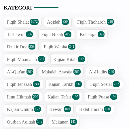
KATEGORI
Fiqih Shalat
Aqidah
Fiqih Thoharoh
1072
859
616
Tashawuf
Fiqih Nikah
Keluarga
556
419
363
Dzikir Doa
Fiqih Wanita
358
341
Fiqih Muamalah
Kajian Kitab
331
312
Al-Qur'an
Makalah Aswaja
Al-Hadits
269
265
249
Fiqih Jenazah
Kajian Tarikh
Fiqih Sosial
241
232
227
Ilmu Hikmah
Kajian Tafsir
Fiqih Puasa
202
195
194
Kajian Umum
Hewan
Halal-Haram
177
169
160
Qurban Aqiqah
Makanan
149
141