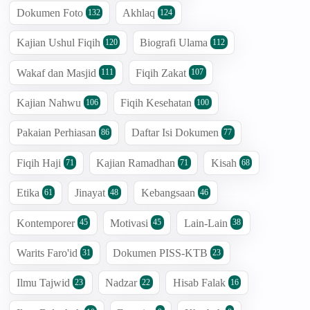
Dokumen Foto
Akhlaq
132
124
Kajian Ushul Fiqih
Biografi Ulama
120
112
Wakaf dan Masjid
Fiqih Zakat
111
107
Kajian Nahwu
Fiqih Kesehatan
106
100
Pakaian Perhiasan
Daftar Isi Dokumen
86
77
Fiqih Haji
Kajian Ramadhan
Kisah
71
71
68
Etika
Jinayat
Kebangsaan
61
48
46
Kontemporer
Motivasi
Lain-Lain
45
45
38
Warits Faro'id
Dokumen PISS-KTB
31
23
Ilmu Tajwid
Nadzar
Hisab Falak
23
22
16