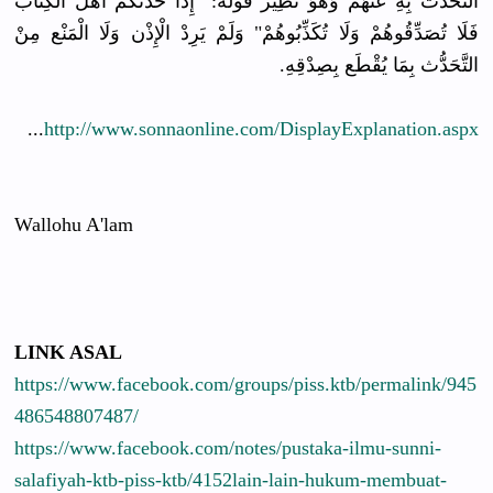
التَّحَدُّث بِهِ عَنْهُمْ وَهُوَ نَظِير قَوْله: "إِذَا حَدَّثَكُمْ أَهْل الْكِتَاب
فَلَا تُصَدِّقُوهُمْ وَلَا تُكَذِّبُوهُمْ" وَلَمْ يَرِدْ الْإِذْن وَلَا الْمَنْع مِنْ
التَّحَدُّث بِمَا يُقْطَع بِصِدْقِهِ.
...
http://www.sonnaonline.com/DisplayExplanation.aspx
Wallohu A'lam
LINK ASAL
https://www.facebook.com/groups/piss.ktb/permalink/945
486548807487/
https://www.facebook.com/notes/pustaka-ilmu-sunni-
salafiyah-ktb-piss-ktb/4152lain-lain-hukum-membuat-