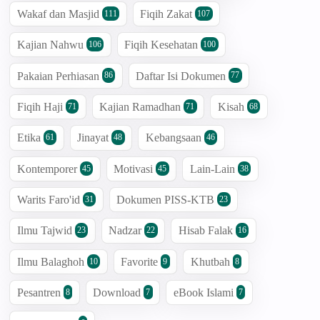
Wakaf dan Masjid
Fiqih Zakat
111
107
Kajian Nahwu
Fiqih Kesehatan
106
100
Pakaian Perhiasan
Daftar Isi Dokumen
86
77
Fiqih Haji
Kajian Ramadhan
Kisah
71
71
68
Etika
Jinayat
Kebangsaan
61
48
46
Kontemporer
Motivasi
Lain-Lain
45
45
38
Warits Faro'id
Dokumen PISS-KTB
31
23
Ilmu Tajwid
Nadzar
Hisab Falak
23
22
16
Ilmu Balaghoh
Favorite
Khutbah
10
9
8
Pesantren
Download
eBook Islami
8
7
7