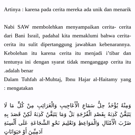
Artinya : karena pada cerita mereka ada unik dan menarik
Nabi SAW membolehkan menyampaikan cerita- cerita
dari Bani Israil, padahal kita memaklumi bahwa cerita-
cerita itu sulit dipertanggung jawabkan kebenarannya.
Kebolehan itu karena cerita itu menjadi i’tibar dan
tentunya ini dengan syarat tidak menganggap cerita itu
adalah benar.
Dalam Tuhfah al-Muhtaj, Ibnu Hajar al-Haitamy yang
mengatakan :
وَمِنْهُ يُؤْخَذُ حِلُّ سَمَاعِ الْأَعَاجِيبِ وَالْغَرَائِبِ مِنْ كُلٍّ مَا لَا
يَتَيَقَّنُ كَذِبَهُ بِقَصْدِ الْفُرْجَةِ بَلْ وَمَا يَتَيَقَّنُ كَذِبَهُ لَكِنْ قَصَدَ بِهِ
ضَرْبَ الْأَمْثَالِ وَالْمَوَاعِظِ وَتَعْلِيمَ نَحْوِ الشَّجَاعَةِ عَلَى أَلْسِنَةِ
آدَمِيِّينَ أَوْ حَيَوَانَاتٍ