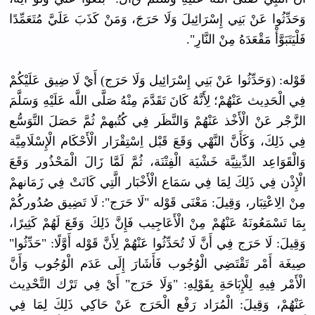
وَحَدِّثُوا عَنْ بَنِي إِسْرَائِيلَ وَلَا حَرَجَ، وَمَنْ كَذَبَ عَلَيَّ مُتَعَمِّدًا
فَلْيَتَبَوَّأْ مَقْعَدَهُ مِنْ النَّارِ".
قَوْله: (وَحَدِّثُوا عَنْ بَنِي إِسْرَائِيل وَلَا حَرَج) أَيْ لَا ضِيق عَلَيْكُمْ
فِي الْحَدِيث عَنْهُمْ؛ لِأَنَّهُ كَانَ تَقَدَّمَ مِنْهُ صَلَّى اللَّه عَلَيْهِ وَسَلَّمَ
الزَّجْر عَنْ الْأَخْذ عَنْهُمْ وَالنَّظَر فِي كُتُبهمْ ثُمَّ حَصَلَ التَّوَسُّع
فِي ذَلِكَ، وَكَأَنَّ النَّهْي وَقَعَ قَبْل اِسْتِقْرَار الْأَحْكَام الْإِسْلَامِيَّة
وَالْقَوَاعِد الدِّينِيَّة خَشْيَة الْفِتْنَة، ثُمَّ لَمَّا زَالَ الْمَحْذُور وَقَعَ
الْإِذْن فِي ذَلِكَ لِمَا فِي سَمَاع الْأَخْبَار الَّتِي كَانَتْ فِي زَمَانهمْ
مِنْ الِاعْتِبَار، وَقِيلَ: مَعْنَى قَوْله "لَا حَرَج": لَا تَضِيق صُدُوركُمْ
بِمَا تَسْمَعُونَهُ عَنْهُمْ مِنْ الْأَعَاجِيب فَإِنَّ ذَلِكَ وَقَعَ لَهُمْ كَثِيرًا،
وَقِيلَ: لَا حَرَج فِي أَنَّ لَا تُحَدِّثُوا عَنْهُمْ لِأَنَّ قَوْله أَوَّلًا: "حَدِّثُوا"
صِيغَة أَمْر تَقْتَضِي الْوُجُوب فَأَشَارَ إِلَى عَدَم الْوُجُوب وَأَنَّ
الْأَمْر فِيهِ لِلْإِبَاحَةِ بِقَوْلِهِ: "وَلَا حَرَج" أَيْ فِي تَرْك التَّحْدِيث
عَنْهُمْ، وَقِيلَ: الْمُرَاد رَفْع الْحَرَج عَنْ حَاكِي ذَلِكَ لِمَا فِي