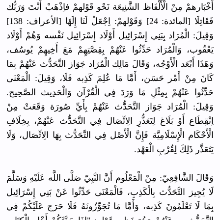
أَخْبَارهمْ مِنْ الْأَلْفَاظ الشَّنِيعَة نَحْو قَوْلهمْ فاِذْهَبْ أَنْتَ وَرَبُّك
فَقَاتِلَا [المائدة: 24] وَقَوْلهمْ: اِجْعَلْ لَنَا إِلَهًا [الأعراف: 138]
وَقِيلَ: الْمُرَاد بِبَنِي إِسْرَائِيل أَوْلَاد إِسْرَائِيل نَفْسه وَهُمْ أَوْلَاد
يَعْقُوب، وَالْمُرَاد حَدِّثُوا عَنْهُمْ بِقِصَّتِهِمْ مَعَ أَخِيهِمْ يُوسُف،
وَهَذَا أَبْعَد الْأَوْجُه، وَقَالَ مَالِك الْمُرَاد جَوَاز التَّحَدُّث عَنْهُمْ بِمَا
كَانَ مِنْ أَمْر حَسَن، أَمَّا مَا عُلِمَ كَذِبه فَلَا، وَقِيلَ: الْمَعْنَى
حَدِّثُوا عَنْهُمْ بِمِثْلِ مَا وَرَدَ فِي الْقُرْآن وَالْحَدِيث الصَّحِيح.
وَقِيلَ: الْمُرَاد جَوَاز التَّحَدُّث عَنْهُمْ بِأَيِّ صُورَة وَقَعَتْ مِنْ
اِنْقِطَاع أَوْ بَلَاغ لِتَعَذُّرِ الِاتِّصَال فِي التَّحَدُّث عَنْهُمْ، بِخِلَافِ
الْأَحْكَام الْإِسْلَامِيَّة فَإِنَّ الْأَصْل فِي التَّحَدُّث بِهَا الِاتِّصَال، وَلَا
يَتَعَذَّر ذَلِكَ لِقُرْبِ الْعَهْد.
وَقَالَ الشَّافِعِيّ: مِنْ الْمَعْلُوم أَنَّ النَّبِيّ صَلَّى اللَّه عَلَيْهِ وَسَلَّمَ
لَا يُجِيز التَّحَدُّث بِالْكَذِبِ، فَالْمَعْنَى حَدِّثُوا عَنْ بَنِي إِسْرَائِيل
بِمَا لَا تَعْلَمُونَ كَذِبه، وَأَمَّا مَا تُجَوِّزُونَهُ فَلَا حَرَج عَلَيْكُمْ فِي