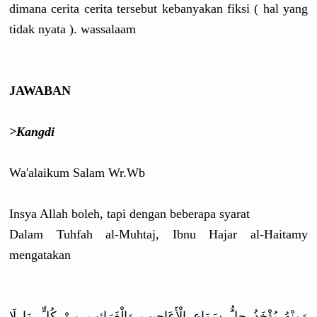
dimana cerita cerita tersebut kebanyakan fiksi ( hal yang
tidak nyata ). wassalaam
JAWABAN
>Kangdi
Wa'alaikum Salam Wr.Wb
Insya Allah boleh, tapi dengan beberapa syarat
Dalam Tuhfah al-Muhtaj, Ibnu Hajar al-Haitamy
mengatakan
ﻭَﻣِﻨْﻪُ ﻳُﺆْﺧَﺬُ ﺣِﻞُّ ﺳَﻤَﺎﻉِ ﺍﻟْﺄَﻋَﺎﺟِﻴﺐِ ﻭَﺍﻟْﻐَﺮَﺍﺋِﺐِ ﻣِﻦْ ﻛُﻞٍّ ﻣَﺎ ﻟَﺎ