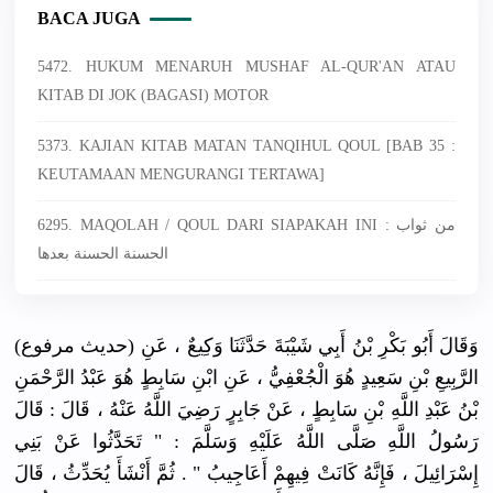
BACA JUGA
5472. HUKUM MENARUH MUSHAF AL-QUR'AN ATAU
KITAB DI JOK (BAGASI) MOTOR
5373. KAJIAN KITAB MATAN TANQIHUL QOUL [BAB 35 :
KEUTAMAAN MENGURANGI TERTAWA]
6295. MAQOLAH / QOUL DARI SIAPAKAH INI : من ثواب
الحسنة الحسنة بعدها
(حديث مرفوع) وَقَالَ أَبُو بَكْرِ بْنُ أَبِي شَيْبَةَ حَدَّثَنَا وَكِيعٌ ، عَنِ
الرَّبِيعِ بْنِ سَعِيدٍ هُوَ الْجُعْفِيُّ ، عَنِ ابْنِ سَابِطٍ هُوَ عَبْدُ الرَّحْمَنِ
بْنُ عَبْدِ اللَّهِ بْنِ س
َابِطٍ ، عَنْ جَابِرٍ رَضِيَ اللَّهُ عَنْهُ ، قَالَ : قَالَ
رَسُولُ اللَّهِ صَلَّى اللَّهُ عَلَيْهِ وَسَلَّمَ : " تَحَدَّثُوا عَنْ بَنِي
إِسْرَائِيلَ ، فَإِنَّهُ كَانَتْ فِيهِمْ أَعَاجِيبُ " . ثُمَّ أَنْشَأَ يُحَدِّثُ ، قَالَ