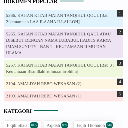
DOKUMEN POPULAR
5266. KAJIAN KITAB MATAN TANQIHUL QOUL [Bab-
2:keutamaan LAA ILAAHA ILLALLOH]
5265. KAJIAN KITAB MATAN TANQIHUL QAUL ATAU
DISEBUT DENGAN NAMA LUBABUL HADITS KARYA
IMAM SUYUTY - BAB 1 : KEUTAMAAN ILMU DAN
ULAMA'
5267. KAJIAN KITAB MATAN TANQIHUL QOUL [Bab 3 :
Keutamaan Bismillahirrohmaanirrohiim]
2194. AMALIYAH REBO WEKASAN (2)
2193. AMALIYAH REBO WEKASAN (1)
KATEGORI
Fiqih Shalat
Aqidah
Fiqih Thoharoh
1072
859
616