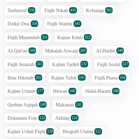
Tashawuf
Fiqih Nikah
Keluarga
556
419
363
Dzikir Doa
Fiqih Wanita
358
341
Fiqih Muamalah
Kajian Kitab
331
312
Al-Qur'an
Makalah Aswaja
Al-Hadits
269
265
249
Fiqih Jenazah
Kajian Tarikh
Fiqih Sosial
241
232
227
Ilmu Hikmah
Kajian Tafsir
Fiqih Puasa
202
195
194
Kajian Umum
Hewan
Halal-Haram
177
169
160
Qurban Aqiqah
Makanan
149
141
Dokumen Foto
Akhlaq
132
124
Kajian Ushul Fiqih
Biografi Ulama
120
112