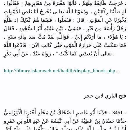
: خَرَجَتْ طَائِفَةٌ مِنْهُمْ ، فَأَتَوْا مَقْبَرَةً مِنْ مَقَابِرِهِمْ ، فَقَالُوا :
لَوْ صَلَّيْنَا رَكْعَتَيْنِ ، وَدَعَوْنَا اللَّهَ تعالى يُخْرِجُ لَنَا بَعْضَ الأَمْوَاتِ
يُخْبِرُنَا عَنِ الْمَوْتِ ، قَالَ : فَفَعَلُوا ، فَبَيْنَمَا هُمْ كَذَلِكَ إذ طَلَّعَ
رَجُلٌ رَأْسَهُ مِنْ قَبْرِ ، حَبَشِيٍّ ، بَيْنَ عَيْنَيْهِ أَثَرُ السُّجُودِ ، فَقَالَ
: يَا هَؤُلاءِ ، مَا أَرَدْتُمْ إِلَيَّ ، فَوَاللَّهِ لَقَدْ مُتُّ منذ مِائَةِ سَنَةٍ ،
فَمَا سَكَنَتْ عَنِّي حَرَارَةُ الْمَوْتِ حَتَّى كَانَتِ الآنَ ، فَادْعُوا اللَّهَ
تعالى أَنْ يُعِيدَنِي كَمَا كُنْتُ " ، رَوَاهُ عَبْدٌ ، عَنْ أَبِي بَكْرٍ .
http://library.islamweb.net/hadith/display_hbook.php
...
فتح الباري لابن حجر
- 3461 - حَدَّثَنَا أَبُو عَاصِمٍ الضَّحَّاكُ بْنُ مَخْلَدٍ أَخْبَرَنَا الْأَوْزَاعِيُّ
حَدَّثَنَا حَسَّانُ بْنُ عَطِيَّةَ عَنْ أَبِي كَبْشَةَ عَنْ عَبْدِ اللَّهِ بْنِ عَمْرٍو
أَنَّ النَّبِيَّ صَلَّى اللَّهُ عَلَيْهِ وَسَلَّمَ ق
َالَ: "بَلِّغُوا عَنِّي وَلَوْ آيَةً،