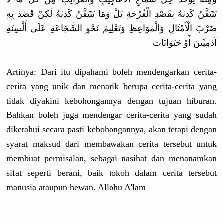
ﻳَﺘَﻴَﻘَّﻦُ ﻛَﺬِﺑَﻪُ ﺑِﻘَﺼْﺪِ ﺍﻟْﻔُﺮْﺟَﺔِ ﺑَﻞْ ﻭَﻣَﺎ ﻳَﺘَﻴَﻘَّﻦُ ﻛَﺬِﺑَﻪُ ﻟَﻜِﻦْ ﻗَﺼَﺪَ ﺑِﻪِ
ﺿَﺮْﺏَ ﺍﻟْﺄَﻣْﺜَﺎﻝِ ﻭَﺍﻟْﻤَﻮَﺍﻋِﻆِ ﻭَﺗَﻌْﻠِﻴﻢَ ﻧَﺤْﻮِ ﺍﻟﺸَّﺠَﺎﻋَﺔِ ﻋَﻠَﻰ ﺃَﻟْﺴِﻨَﺔِ
ﺁﺩَﻣِﻴِّﻴﻦَ ﺃَﻭْ ﺣَﻴَﻮَﺍﻧَﺎﺕ
Artinya: Dari itu dipahami boleh mendengarkan cerita-
cerita yang unik dan menarik berupa cerita-cerita yang
tidak diyakini kebohongannya dengan tujuan hiburan.
Bahkan boleh juga mendengar cerita-cerita yang sudah
diketahui secara pasti kebohongannya, akan tetapi dengan
syarat maksud dari membawakan cerita tersebut untuk
membuat permisalan, sebagai nasihat dan menanamkan
sifat seperti berani, baik tokoh dalam cerita tersebut
manusia ataupun hewan. Allohu A'lam