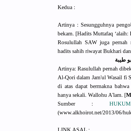
Kedua :
Artinya : Sesungguhnya pengob
bekam. [Hadits Muttafaq ‘alaih:
Rosulullah SAW juga pernah 
hadits sahih riwayat Bukhari dan
و طيبة
Artinya: Rasulullah pernah dib
Al-Qori dalam Jam'ul Wasail fi 
di atas dapat bermakna bahwa
hanya sekali. Wallohu A'lam. [
M
Sumber :
HUK
(www.alkhoirot.net/2013/06/hu
LINK ASAL :