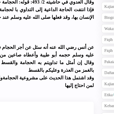
وقال العدوي في حاشيته 2/ 493: قوله: الحجامة حسنة-أي عند الحاجة إليها-.
Kajia
فإذا انتفت الحاجة الداعية إلى التداوي با لحجام
الإنسان بها، وقد فعلها صلى الله عليه وسلم عند.
Biogr
Wakaf
Fiqih
عن أنس رضي الله عنه أنه سئل عن أجر الحجام ف
Fiqih
عليه وسلم حجمه أبو طيبة وأعطاه صاعين من 
Pakai
وقال إن أمثل ما تداويتم به الحجامة والقسط ا
بالغمز من العذرة وعليكم بالقسط
Dafta
وقد اشتمل هذا الحديث على مشروعية الحجامةوالت
Kaji
لمن احتاج إليها
Etika
Keba