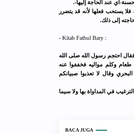
ة فلا يستحب فعلها لأنه قد يتضرر
 حاجته إلى ذلك
- Kitab Fathul Bary :
قال احتجم رسول الله صلى الله
طعام وكلم مواليه فخففوا عنه
لبحري وقال لا تعذبوا صبيانكم
رغيب في المداواة بها ولا سيما
BACA JUGA