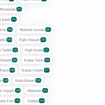
h Muamalah
331
n Kitab
312
r'an
Makalah Aswaja
269
265
dits
Fiqih Jenazah
249
241
n Tarikh
Fiqih Sosial
232
227
 Hikmah
Kajian Tafsir
202
195
 Puasa
Kajian Umum
194
177
an
Halal-Haram
169
160
an Aqiqah
Makanan
149
141
men Foto
Akhlaq
132
124