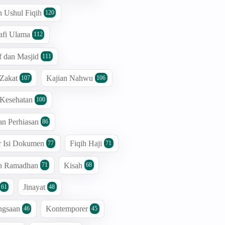
n Ushul Fiqih
120
afi Ulama
112
 dan Masjid
111
 Zakat
Kajian Nahwu
107
106
 Kesehatan
100
an Perhiasan
86
r Isi Dokumen
Fiqih Haji
77
71
an Ramadhan
Kisah
71
68
Jinayat
61
48
ngsaan
Kontemporer
46
45