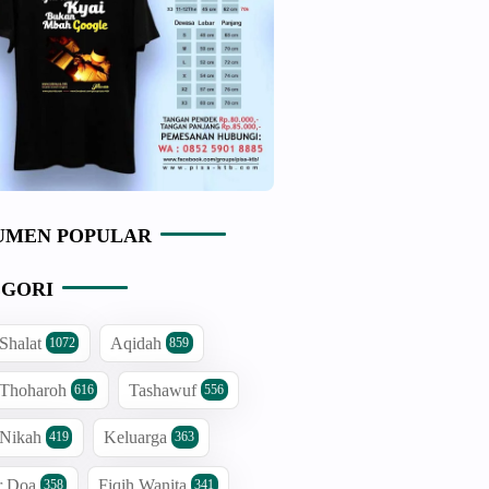
UMEN POPULAR
GORI
 Shalat
Aqidah
1072
859
 Thoharoh
Tashawuf
616
556
 Nikah
Keluarga
419
363
r Doa
Fiqih Wanita
358
341