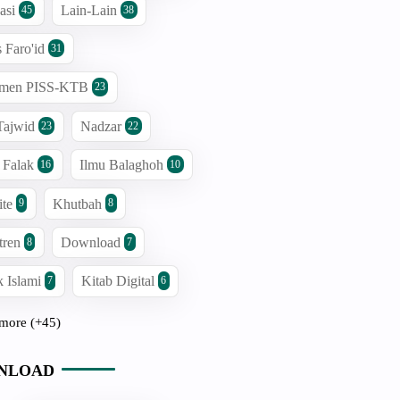
asi
Lain-Lain
45
38
s Faro'id
31
men PISS-KTB
23
Tajwid
Nadzar
23
22
 Falak
Ilmu Balaghoh
16
10
ite
Khutbah
9
8
tren
Download
8
7
 Islami
Kitab Digital
7
6
more (+45)
NLOAD