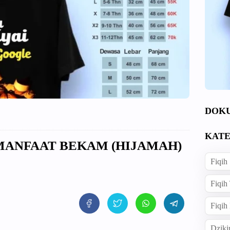
DOK
KATE
 MANFAAT BEKAM (HIJAMAH)
Fiqih
Fiqih
Fiqih
Dziki