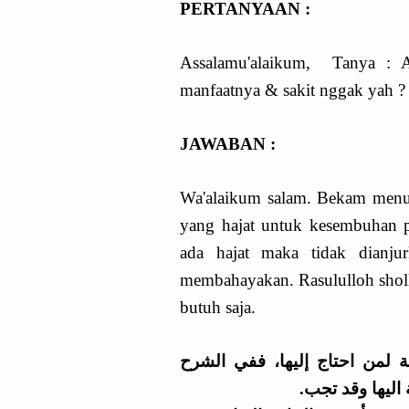
PERTANYAAN :
Assalamu'alaikum, Tanya :
manfaatnya & sakit nggak yah ?
JAWABAN :
Wa'alaikum salam. Bekam menu
yang hajat untuk kesembuhan p
ada hajat maka tidak dianju
membahayakan. Rasululloh sholl
butuh saja.
 لمن احتاج إليها، ففي الشرح
 اليها وقد تجب