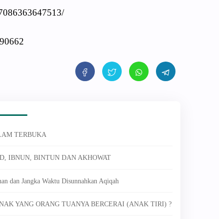
97086363647513/
890662
ALAM TERBUKA
D, IBNUN, BINTUN DAN AKHOWAT
nan dan Jangka Waktu Disunnahkan Aqiqah
ANAK YANG ORANG TUANYA BERCERAI (ANAK TIRI) ?