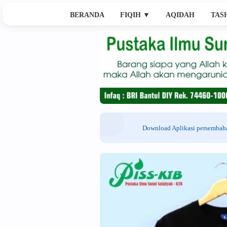
BERANDA
FIQIH
▼
AQIDAH
TAS
Download Aplikasi persemba