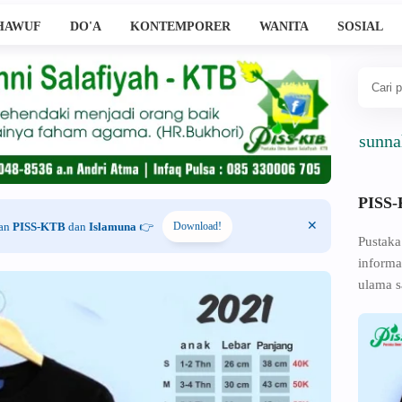
HAWUF
DO'A
KONTEMPORER
WANITA
SOSIAL
Ahlussunnah Wal 
PISS
han
PISS-KTB
dan
Islamuna
👉
Download!
Pustaka
informa
ulama s