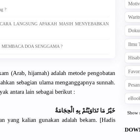
Motiv
ng ?
Warit
 SECARA LANGSUNG APAKAH MASIH MENYEBABKAN
Doku
Ilmu 
NG MEMBACA DOA SENGGAMA ?
Hisab
Favor
am (Arab, hijamah) adalah metode pengobatan
Bahkan sebagian ulama menganggapnya sunnah.
Pesan
k antara lain sebagai berikut :
eBook
خَيْرُ مَا تَدَاوَيْتُمْ بِهِ الْحِجَامَةُ
Show 
tan yang kalian gunakan adalah bekam. [Hadis
DOW