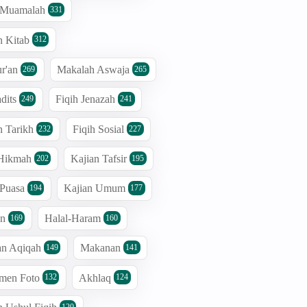
h Muamalah
331
n Kitab
312
r'an
Makalah Aswaja
269
265
dits
Fiqih Jenazah
249
241
n Tarikh
Fiqih Sosial
232
227
 Hikmah
Kajian Tafsir
202
195
 Puasa
Kajian Umum
194
177
an
Halal-Haram
169
160
an Aqiqah
Makanan
149
141
men Foto
Akhlaq
132
124
120