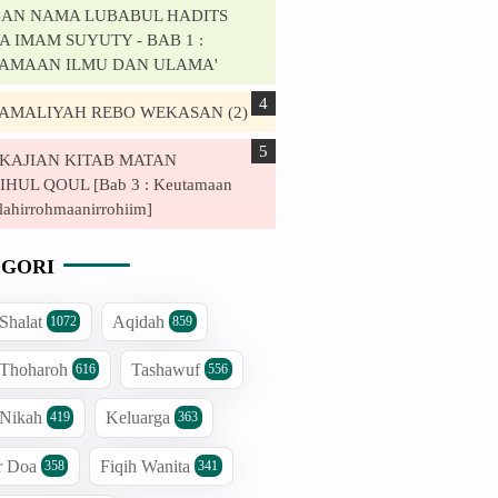
AN NAMA LUBABUL HADITS
 IMAM SUYUTY - BAB 1 :
AMAAN ILMU DAN ULAMA'
. AMALIYAH REBO WEKASAN (2)
. KAJIAN KITAB MATAN
HUL QOUL [Bab 3 : Keutamaan
lahirrohmaanirrohiim]
GORI
 Shalat
Aqidah
1072
859
 Thoharoh
Tashawuf
616
556
 Nikah
Keluarga
419
363
r Doa
Fiqih Wanita
358
341