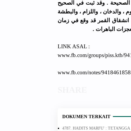
- الصحيحة . وقد ثبت في الصحيح
، والدخان ، واللزام ، والبطشة
، انشقاق القمر قد وقع في زمان
لمعجزات الباهرات
LINK ASAL :
www.fb.com/groups/piss.ktb/9
www.fb.com/notes/941846185
DOKUMEN TERKAIT
4787. HADITS MARFU' : TETANG