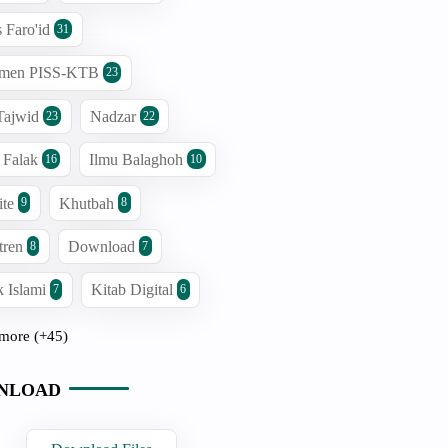
s Faro'id
31
men PISS-KTB
23
Tajwid
Nadzar
23
22
 Falak
Ilmu Balaghoh
16
10
ite
Khutbah
9
8
tren
Download
8
7
 Islami
Kitab Digital
7
6
more (+45)
NLOAD