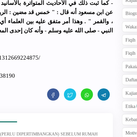
Kajia
كما ثبت ذلك في الأحاديث المتواترة بالأسانيد 
عن ابن مسعود أنه قال : " خمس قد مضين : الروم 
Biogr
والقمر " . وهذا أمر متفق عليه بين العلماء أي 
Wakaf
النبي - صلى الله عليه وسلم - وأنه كان إحدى ا .
Fiqih
Fiqih
41312669224875/
Pakai
838190
Dafta
Kaji
Etika
Keba
Motiv
GA (PERLU DIPERTIMBANGKAN) SEBELUM RUMAH