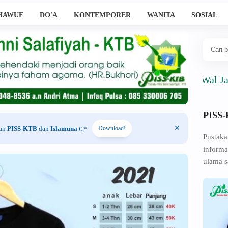
HAWUF
DO'A
KONTEMPORER
WANITA
SOSIAL
Ahlussunnah Wal Jama'ah
PISS
han
PISS-KTB
dan
Islamuna
👉
Download!
Pustaka
informa
ulama s