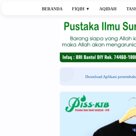
BERANDA
FIQIH
▼
AQIDAH
TAS
Download Aplikasi persemba