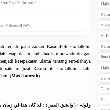
Surat Yasin Di Kuburan ?
Fiqi
Kajia
Al-Qu
n Nabi Muhammad SAW
Al-Ha
lah terjadi pada zaman Rasululloh shollallohu
Kajia
elah tetap dalam hadis-hadis mutawatir dengan
Ilmu
enjadi kesepakatan ulama' tentang terbelahnya
Fiqih
h satu mu'jizat Rasululloh shollallohu alaihi
lam. (
Mas Hamzah
).
Hew
Qurb
Doku
وقوله : ( وانشق القمر ) : قد كان هذا في زمان 