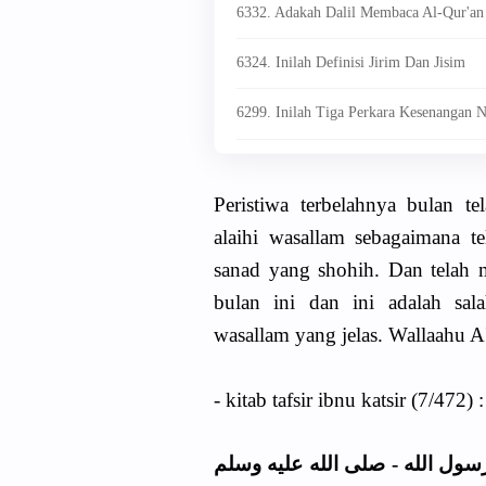
6332. Adakah Dalil Membaca Al-Qur'an 
6324. Inilah Definisi Jirim Dan Jisim
6299. Inilah Tiga Perkara Kesenanga
Peristiwa terbelahnya bulan te
alaihi wasallam sebagaimana t
sanad yang shohih. Dan telah m
bulan ini dan ini adalah sala
wasallam yang jelas. Wallaahu A'
- kitab tafsir ibnu katsir (7/472) :
رسول الله - صلى الله عليه وسلم