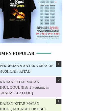
UMEN POPULAR
. PERBEDAAN ANTARA MUALIF
MUSHONIF KITAB
. KAJIAN KITAB MATAN
HUL QOUL [Bab-2:keutamaan
ILAAHA ILLALLOH]
. KAJIAN KITAB MATAN
IHUL QAUL ATAU DISEBUT