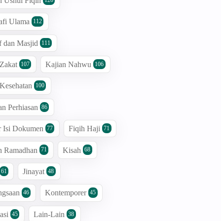
n Ushul Fiqih
afi Ulama
112
 dan Masjid
111
 Zakat
Kajian Nahwu
107
106
 Kesehatan
100
an Perhiasan
86
r Isi Dokumen
Fiqih Haji
77
71
an Ramadhan
Kisah
71
68
Jinayat
61
48
ngsaan
Kontemporer
46
45
asi
Lain-Lain
45
38