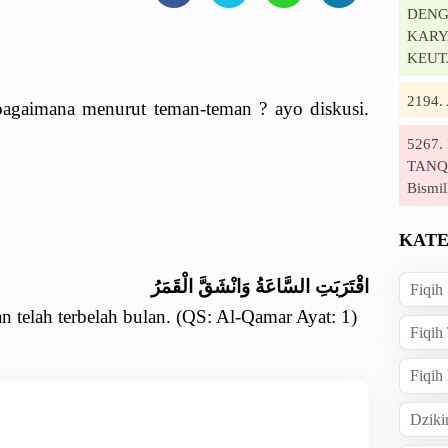
DENG
KARYA
KEUT
2194
 bagaimana menurut teman-teman ? ayo diskusi.
5267
TANQI
Bismil
KATE
اقْتَرَبَتِ السَّاعَةُ وَانْشَقَّ الْقَمَرُ
Fiqih
an telah terbelah bulan. (QS: Al-Qamar Ayat: 1)
Fiqih
Fiqih
Dziki