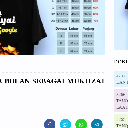
DOK
4797
A BULAN SEBAGAI MUKJIZAT
DAN 
5266
TANQI
LAA 
5265
TANQ