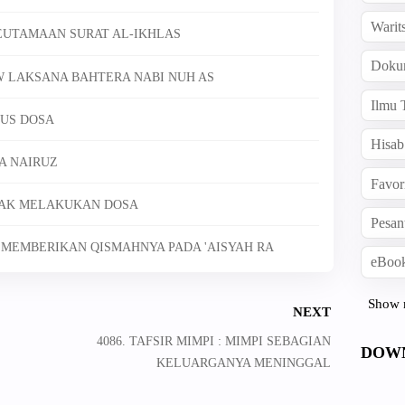
Warit
KEUTAMAAN SURAT AL-IKHLAS
Doku
AW LAKSANA BAHTERA NABI NUH AS
Ilmu 
PUS DOSA
Hisab
YA NAIRUZ
Favor
IDAK MELAKUKAN DOSA
Pesan
A MEMBERIKAN QISMAHNYA PADA 'AISYAH RA
eBook
Show 
NEXT
4086. TAFSIR MIMPI : MIMPI SEBAGIAN
DOW
KELUARGANYA MENINGGAL