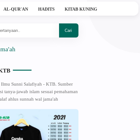
AL-QUR'AN
HADITS
KITAB KUNING
-KTB
 Ilmu Sunni Salafiyah - KTB. Sumber
si tanya-jawab islam sesuai pemahaman
alaf ahlus sunnah wal jama'ah