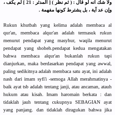
ولا شك أنه لو قال : ( ثم نظر ) [ المدثر : 21 ] لم يكف ،
وإن عد آية ، بل يشترط كونها مفهمة .
Rukun khutbah yang kelima adalah membaca al
qur'an, membaca alqur'an adalah termasuk rukun
menurut pendapat yang masyhur, waqila menurut
pendapat yang shoheh.pendapat kedua mengatakan
bahwa membaca alqur'an bukanlah rukun tapi
dianjurkan, maka berdasarkan pendapat yang awwal,
paling sedikitnya adalah membaca satu ayat, ini adalah
nash dari imam syfi'i -semoga Allah merahmatinya -
baik ayat tsb adalah tentang janji, atau ancaman, atauh
hukum atau kisah. Imam haromain berkata : dan
tidaklah jauh tentang cukupnya SEBAGIAN ayat
yang panjang. dan tidaklah diragukan bahwa jika