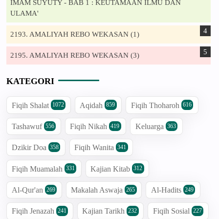
IMAM SUYUTY - BAB 1 : KEUTAMAAN ILMU DAN
ULAMA'
2193. AMALIYAH REBO WEKASAN (1)
2195. AMALIYAH REBO WEKASAN (3)
KATEGORI
Fiqih Shalat
Aqidah
Fiqih Thoharoh
1072
859
616
Tashawuf
Fiqih Nikah
Keluarga
556
419
363
Dzikir Doa
Fiqih Wanita
358
341
Fiqih Muamalah
Kajian Kitab
331
312
Al-Qur'an
Makalah Aswaja
Al-Hadits
269
265
249
Fiqih Jenazah
Kajian Tarikh
Fiqih Sosial
241
232
227