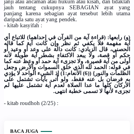
janji atau ancaman atau hukum atau kisah, dan tidaklah
jauh tentang cukupnya SEBAGIAN ayat yang
panjang karena sebagian ayat tersebut lebih utama
daripada satu ayat yang pendek.
- kitab kasyifah :
(و) رابعها: (قراءة آية من القرآن في إحداهما) للاتباع أي
آية مفهمة فلا يكفي ثم نظر وإن كانت آية كما قاله
الحصني، قال الزيادي: كانت دالة على وعد أو وعيد أو
حكم أو قصة، ولا يبعد الاكتفاء بشطر آية طويلة لأنه
أولى من آية قصيرة، ولا تجزىء آية حمد أو وعظ عنه كما
في قوله: الحمد لله الذي خلق السموات والأرض وجعل
الظلمات والنور} ((6) الأنعام:1) إذ الشيء الواحد لا يؤدي
به فرضان بل عنه فقط، ولو أتى بآيات تشتمل على
الأركان كلها ما عدا الصلاة لعدم آية تشتمل عليها لم
تجزىء لأنها لا تسمى خطبة انتهى.
- kitab roudhoh (2/25) :
BACA JUGA