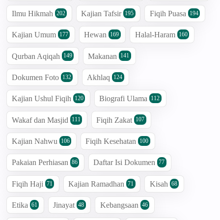
Ilmu Hikmah
Kajian Tafsir
Fiqih Puasa
202
195
194
Kajian Umum
Hewan
Halal-Haram
177
169
160
Qurban Aqiqah
Makanan
149
141
Dokumen Foto
Akhlaq
132
124
Kajian Ushul Fiqih
Biografi Ulama
120
112
Wakaf dan Masjid
Fiqih Zakat
111
107
Kajian Nahwu
Fiqih Kesehatan
106
100
Pakaian Perhiasan
Daftar Isi Dokumen
86
77
Fiqih Haji
Kajian Ramadhan
Kisah
71
71
68
Etika
Jinayat
Kebangsaan
61
48
46