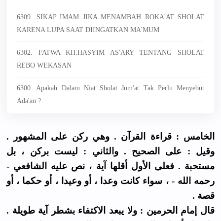
6309. SIKAP IMAM JIKA MENAMBAH ROKA'AT SHOLAT
KARENA LUPA SAAT DIINGATKAN MA'MUM
6302. FATWA KH.HASYIM AS'ARY TENTANG SHOLAT
REBO WEKASAN
6300. Apakah Dalam Niat Sholat Jum'at Tak Perlu Menyebut
Ada'an ?
الخامس : قراءة القرآن . وهي ركن على المشهور .
وقيل : على الصحيح . والثاني : ليست بركن ، بل
مستحبة . فعلى الأول أقلها آية ، نص عليه الشافعي -
رحمه الله - ، سواء كانت وعدا ، أو وعيدا ، أو حكما ، أو
قصة .
قال إمام الحرمين : ولا يبعد الاكتفاء بشطر آية طويلة .