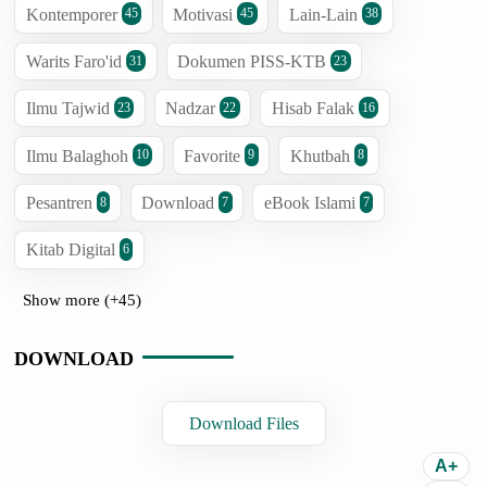
Kontemporer
Motivasi
Lain-Lain
45
45
38
Warits Faro'id
Dokumen PISS-KTB
31
23
Ilmu Tajwid
Nadzar
Hisab Falak
23
22
16
Ilmu Balaghoh
Favorite
Khutbah
10
9
8
Pesantren
Download
eBook Islami
8
7
7
Kitab Digital
6
Show more (+45)
DOWNLOAD
Download Files