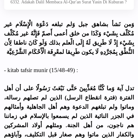
6332. Adakah Dalil Membaca Al-Qur'an Surat Yasin Di Kuburan ?
وَمن نَشأ بشاهق جبل وَلم تبلغه دَعْوَة الْإِسْلَام غير
مُكَلّف بِشَيْء وَكَذَا من خلق أعمى أَصمّ فَإِنَّهُ غير مُكَلّف
بِشَيْء إِذْ لَا طَرِيق لَهُ إِلَى الْعلم بذلك وَلَو كَانَ ناطقا لِأَن
النُّطْق بِمُجَرَّدِهِ لَا يكون طَرِيقا لمعْرِفَة الْأَحْكَام الشَّرْعِيَّة
- kitab tafsir munir (15/48-49) :
تدل آية وَما كُنَّا مُعَذِّبِينَ حَتَّى نَبْعَثَ رَسُولًا على أن أهل
الفترة (فترة انقطاع الرسل) الذين لم تصلهم رسالة،
وماتوا ولم تبلغهم الدعوة وهم أهل الجاهلية وأمثالهم
في الجزر النائية الذين لم يسمعوا بالإسلام في زماننا
هم ناجون، من أهل الجنة. ومثلهم أولاد المشركين
والكفار الذين ماتوا وهم صغار قبل التكليف، وآباؤهم