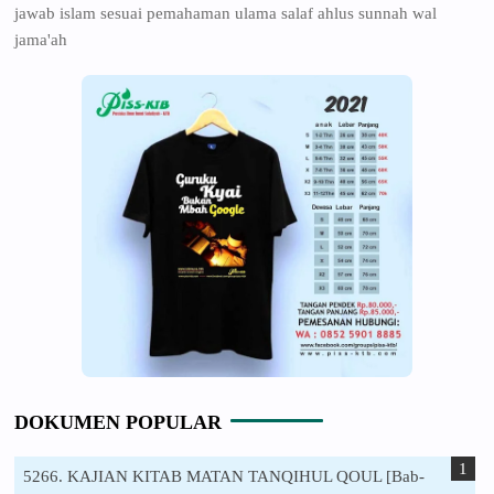
jawab islam sesuai pemahaman ulama salaf ahlus sunnah wal
jama'ah
DOKUMEN POPULAR
5266. KAJIAN KITAB MATAN TANQIHUL QOUL [Bab-