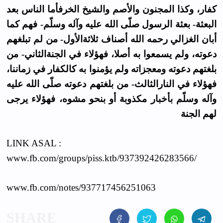
كفار، وكذا المجنون والأصم والشيخ الخرفأما الناس بعد
البعثة- بعثة الرسول صلّى الله عليه وآله وسلّم- فهم كما
أبان الغزالي رحمه الله أصناف ثلاثةالأول- من لم تبلغهم
دعوته، ولم يسمعوا به أصلا، فهؤلاء في الجنةالثاني- من
بلغتهم دعوته ومعجزاته ولم يؤمنوا به كالكفار في زماننا،
فهؤلاء في النارالثالث- من بلغتهم دعوته صلّى الله عليه
وآله وسلّم بأخبار مكذوبة أو بنحو مشوه، فهؤلاء يرجى
لهم الجنة
LINK ASAL :
www.fb.com/groups/piss.ktb/937392426283566/
www.fb.com/notes/937717456251063