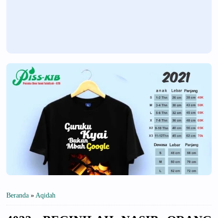
Beranda
»
Aqidah