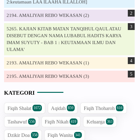
2:keutamaan LAA ILAAHA ILLALLOH]
2194. AMALIYAH REBO WEKASAN (2)
5265. KAJIAN KITAB MATAN TANQIHUL QAUL ATAU
DISEBUT DENGAN NAMA LUBABUL HADITS KARYA
IMAM SUYUTY - BAB 1 : KEUTAMAAN ILMU DAN
ULAMA'
2193. AMALIYAH REBO WEKASAN (1)
2195. AMALIYAH REBO WEKASAN (3)
KATEGORI
Fiqih Shalat
Aqidah
Fiqih Thoharoh
1072
859
616
Tashawuf
Fiqih Nikah
Keluarga
556
419
363
Dzikir Doa
Fiqih Wanita
358
341