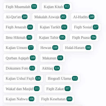
Fiqih Muamalah
Kajian Kitab
331
312
Al-Qur'an
Makalah Aswaja
Al-Hadits
269
265
249
Fiqih Jenazah
Kajian Tarikh
Fiqih Sosial
241
232
227
Ilmu Hikmah
Kajian Tafsir
Fiqih Puasa
202
195
194
Kajian Umum
Hewan
Halal-Haram
177
169
160
Qurban Aqiqah
Makanan
149
141
Dokumen Foto
Akhlaq
132
124
Kajian Ushul Fiqih
Biografi Ulama
120
112
Wakaf dan Masjid
Fiqih Zakat
111
107
Kajian Nahwu
Fiqih Kesehatan
106
100