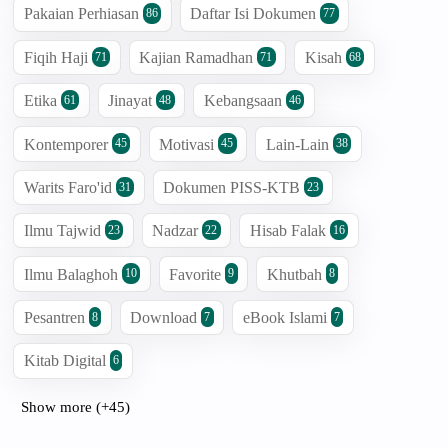
Pakaian Perhiasan
Daftar Isi Dokumen
86
77
Fiqih Haji
Kajian Ramadhan
Kisah
71
71
68
Etika
Jinayat
Kebangsaan
61
48
46
Kontemporer
Motivasi
Lain-Lain
45
45
38
Warits Faro'id
Dokumen PISS-KTB
31
23
Ilmu Tajwid
Nadzar
Hisab Falak
23
22
16
Ilmu Balaghoh
Favorite
Khutbah
10
9
8
Pesantren
Download
eBook Islami
8
7
7
Kitab Digital
6
Show more (+45)