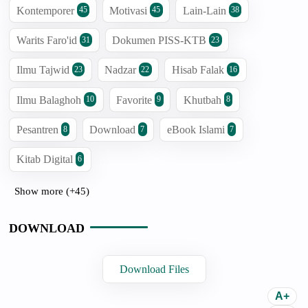
Kontemporer
Motivasi
Lain-Lain
45
45
38
Warits Faro'id
Dokumen PISS-KTB
31
23
Ilmu Tajwid
Nadzar
Hisab Falak
23
22
16
Ilmu Balaghoh
Favorite
Khutbah
10
9
8
Pesantren
Download
eBook Islami
8
7
7
Kitab Digital
6
Show more (+45)
DOWNLOAD
Download Files