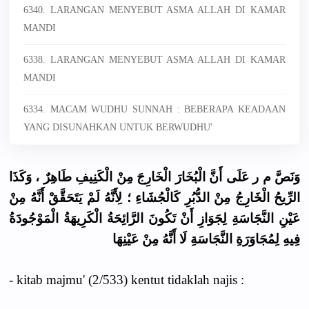
6340. LARANGAN MENYEBUT ASMA ALLAH DI KAMAR
MANDI
6338. LARANGAN MENYEBUT ASMA ALLAH DI KAMAR
MANDI
6334. MACAM WUDHU SUNNAH : BEBERAPA KEADAAN
YANG DISUNAHKAN UNTUK BERWUDHU'
وَنَصَّ م ر عَلَى أَنَّ الْبُخَارَ الْخَارِجَ مِنْ الْكَنِيفِ طَاهِرٌ ، وَكَذَا
الرِّيحُ الْخَارِجُ مِنْ الدُّبُرِ كَالْجُشَاءِ ؛ لِأَنَّهُ لَمْ يَتَحَقَّقْ أَنَّهُ مِنْ
عَيْنِ النَّجَاسَةِ لِجَوَازِ أَنْ تَكُونَ الرَّائِحَةُ الْكَرِيهَةُ الْمَوْجُودَةُ
فِيهِ لِمُجَاوَرَةِ النَّجَاسَةِ لَا أَنَّهُ مِنْ عَيْنِهَا
- kitab majmu' (2/533) kentut tidaklah najis :