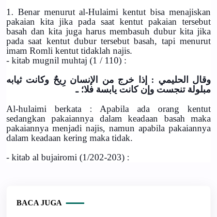
1. Benar menurut al-Hulaimi kentut bisa menajiskan
pakaian kita jika pada saat kentut pakaian tersebut
basah dan kita juga harus membasuh dubur kita jika
pada saat kentut dubur tersebut basah, tapi menurut
imam Romli kentut tidaklah najis.
- kitab mugnil muhtaj (1 / 110) :
وقال الحليمي : إذا خرج من الإنسان رِيحٌ وكانت ثيابه
مبلولة تنجست وإن كانت يابسة فلا؛ ـ
Al-hulaimi berkata : Apabila ada orang kentut
sedangkan pakaiannya dalam keadaan basah maka
pakaiannya menjadi najis, namun apabila pakaiannya
dalam keadaan kering maka tidak.
- kitab al bujairomi (1/202-203) :
BACA JUGA