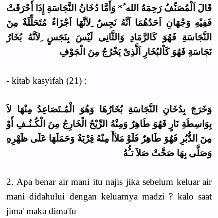
قَالَ اَلْمُصَنِّفُ رَحِمَهُ الله ُ* وَأَمَّا دُخَانُ النَّجَاسَةِ إِذَا أَحْرَقَتْ
فَفِيْهِ وَجْهَانِ اَحَدُهُمَا اَنَّهُ نَجِسٌ ِلاَنَّهَا اَجْزَاءٌ مُتَحَلِّلَةٌ مِنَ
النَّجَاسَةِ فَهُوَ كَالرَّمَادِ وَالثَّانِى لَيْسَ بِنَجَسٍ ِلاَنَّهُ بُخَارُ
نَجَاسَةِ فَهُوَ كَاْلبُخَارِ اَلَّذِىْ يَخْرُجُ مِنَ الْجَوْفِ
- kitab kasyifah (21) :
وَخَرَجَ بِدُخَانِ النَّجَاسَةِ بُخَارُهَا وَهُوَ الْمُـتَصَاعِدُ مِنْهَا لاَ
بِوَاسِطَةِ نَارٍ فَهُوَ طَاهِرٌ وَمِنْهُ الرِّيْحُ الْخَارِجُ مِنَ الْكُـنُـفِ أَوْ
مِنَ الدُّبُرِ فَهُوَ طَاهِرٌ فَلَوْ مَلاَأَ مِنْهُ قِرْبَةٌ وَحَمَلَهَا عَلَى ظَهْرِهِ
وَصَلَّى بِهَا صَحَّتْ صَلاَ تـُُهُ
2. Apa benar air mani itu najis jika sebelum keluar air
mani didahului dengan keluarnya madzi ? kalo saat
jima' maka dima'fu