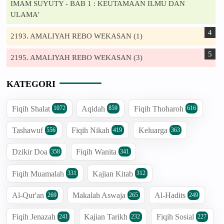
IMAM SUYUTY - BAB 1 : KEUTAMAAN ILMU DAN
ULAMA'
2193. AMALIYAH REBO WEKASAN (1)
2195. AMALIYAH REBO WEKASAN (3)
KATEGORI
Fiqih Shalat
Aqidah
Fiqih Thoharoh
1072
859
616
Tashawuf
Fiqih Nikah
Keluarga
556
419
363
Dzikir Doa
Fiqih Wanita
358
341
Fiqih Muamalah
Kajian Kitab
331
312
Al-Qur'an
Makalah Aswaja
Al-Hadits
269
265
249
Fiqih Jenazah
Kajian Tarikh
Fiqih Sosial
241
232
227