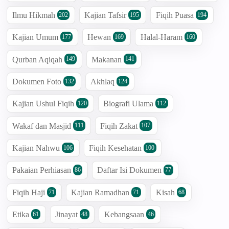
Ilmu Hikmah
Kajian Tafsir
Fiqih Puasa
202
195
194
Kajian Umum
Hewan
Halal-Haram
177
169
160
Qurban Aqiqah
Makanan
149
141
Dokumen Foto
Akhlaq
132
124
Kajian Ushul Fiqih
Biografi Ulama
120
112
Wakaf dan Masjid
Fiqih Zakat
111
107
Kajian Nahwu
Fiqih Kesehatan
106
100
Pakaian Perhiasan
Daftar Isi Dokumen
86
77
Fiqih Haji
Kajian Ramadhan
Kisah
71
71
68
Etika
Jinayat
Kebangsaan
61
48
46