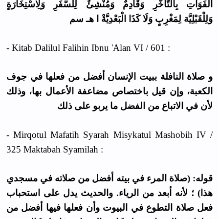
الْفَوَاتِ بِالتَّأَخُّرِ وَقَادِمٌ وَمُنْشِئٌ لِلسَّفَرِ وَلِاسْتِخَارَةٍ
وَلِلْقَبْلِيَّة لِمَغْرِبٍ وَلَا كَذَا الْبَعْدِيَّةْ ا هـ سم
- Kitab Dalilul Falihin Ibnu 'Alan VI / 601 :
و صلاة النافلة ببيت الإنسان أفضل من فعلها في جوف
الكعبة، وإن قيل باختصاص مضاعفة الأعمال بها، وذلك
لأن في الاتباع من الفضل ما يربو على ذلك
- Mirqotul Mafatih Syarah Misykatul Mashobih IV /
325 Maktabah Syamilah :
قوله: (صلاة المرء في بيته أفضل من صلاته في مسجدي
هذا) ؛ لأنه أبعد من الرياء. والحديث يدل على استحباب
فعل صلاة التطوع في البيوت وأن فعلها فيها أفضل من