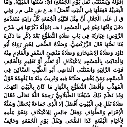
(قَوْلُهُ وَيُسْتَثْنَى نَفْلُ يَوْمِ الْجُمُعَةِ) أَيْ: سُنَّتُهَا الْقَبْلِيَّةُ, وَأَمَّا
الْبَعْدِيَّةُ فَفِعْلُهَا فِي الْبَيْتِ أَفْضَلُ ا هـ ع ش عَلَى م ر وَفِي
ق ل عَلَى الْجَلَالِ أَنَّ مِثْلَ قَبْلِيَّةِ الْجُمُعَةِ كُلُّ رَاتِبَةٍ مُتَقَدِّمَةٍ
دَخَلَ وَقْتُهَا وَهُوَ فِي الْمَسْجِدِ ا هـ. (قَوْلُهُ ذَكَرْتهَا فِي شَرْحِ
الرَّوْضِ) عِبَارَتُهُ فِي بَابِ صَلَاةِ التَّطَوُّعِ بَعْدَ ذِكْرِ مَا ذَكَرَهُ
هُنَا نَصُّهَا قَالَ الزَّرْكَشِيُّ: وَصَلَاةُ الضُّحَى لِخَبَرٍ رَوَاهُ أَبُو
دَاوُد وَصَلَاةُ الِاسْتِخَارَةِ وَصَلَاةُ مُنْشِئِ السَّفَرِ وَالْقَادِمِ مِنْهُ
وَالْمَاكِثِ بِالْمَسْجِدِ لِاعْتِكَافٍ أَوْ تَعَلُّمٍ أَوْ تَعْلِيمٍ وَالْخَائِفِ
فَوْتَ الرَّاتِبَةِ وَاسْتَثْنَى الْقَاضِي أَبُو الطَّيِّبِ السَّاكِنَ فِي
الْمَسْجِدِ وَمَنْ يُخْفِي صَلَاتَهُ فِيهِ وَقَرِيبٌ مِنْهُ مَا يُفْهِمُهُ قَوْلُ
الْمُهَذَّبِ وَأَفْضَلُ التَّطَوُّعِ بِالنَّهَارِ مَا كَانَ بِالْبَيْتِ انْتَهَتْ,
وَقَدْ نَظَمَ ذَلِكَ شَيْخُنَا الطَّبَلَاوِيُّ رَحِمَهُ اللَّهُ تَعَالَى فَقَالَ
صَلَاةُ نَفْلٍ فِي الْبُيُوتِ أَفْضَلُ إلا الَّذِي جَمَاعَةً يُحَصِّلُ وَسُنَّةُ
الْإِحْرَامِ وَالطَّوَافِ وَفِعْلُ جَالِسٍ لِلِاعْتِكَافِ وَنَحْوُ عِلْمِهِ
لِأَحْيَاءِ الْبُقْعَةِ كَذَا الضُّحَى وَنَفْلُ يَوْمِ الْجُمُعَةِ وَخَائِفُ