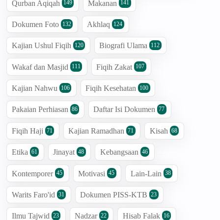
Qurban Aqiqah
Makanan
149
141
Dokumen Foto
Akhlaq
132
124
Kajian Ushul Fiqih
Biografi Ulama
120
112
Wakaf dan Masjid
Fiqih Zakat
111
107
Kajian Nahwu
Fiqih Kesehatan
106
100
Pakaian Perhiasan
Daftar Isi Dokumen
86
77
Fiqih Haji
Kajian Ramadhan
Kisah
71
71
68
Etika
Jinayat
Kebangsaan
61
48
46
Kontemporer
Motivasi
Lain-Lain
45
45
38
Warits Faro'id
Dokumen PISS-KTB
31
23
Ilmu Tajwid
Nadzar
Hisab Falak
23
22
16