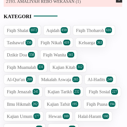
2193. AMALIYAH REBO WEKASAN (1)
KATEGORI
Fiqih Shalat
Aqidah
Fiqih Thoharoh
1072
859
616
Tashawuf
Fiqih Nikah
Keluarga
556
419
363
Dzikir Doa
Fiqih Wanita
358
341
Fiqih Muamalah
Kajian Kitab
331
312
Al-Qur'an
Makalah Aswaja
Al-Hadits
269
265
249
Fiqih Jenazah
Kajian Tarikh
Fiqih Sosial
241
232
227
Ilmu Hikmah
Kajian Tafsir
Fiqih Puasa
202
195
194
Kajian Umum
Hewan
Halal-Haram
177
169
160