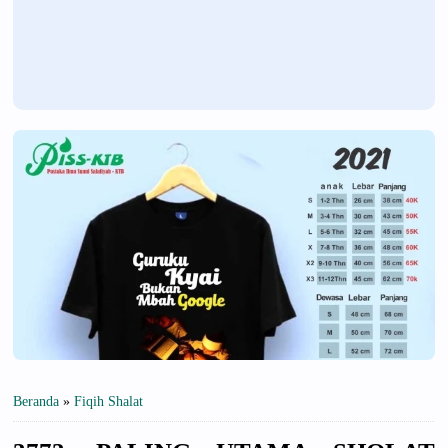
Beranda
»
Fiqih Shalat