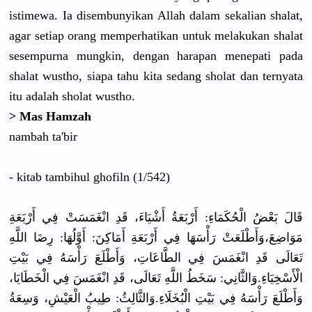
istimewa. Ia disembunyikan Allah dalam sekalian shalat,
agar setiap orang memperhatikan untuk melakukan shalat
sesempurna mungkin, dengan harapan menepati pada
shalat wustho, siapa tahu kita sedang sholat dan ternyata
itu adalah sholat wustho.
> Mas Hamzah
nambah ta'bir
- kitab tambihul ghofiln (1/542)
قَالَ بَعْضُ الْحُكَمَاءِ: أَرْبَعَةُ أَشْيَاءَ، قَدِ انْغَمَسَتْ فِي أَرْبَعَةِ
مَوَاضِعَ،وَأَطْلَعَتْ رَأْسَهَا فِي أَرْبَعَةِ أَمَاكِنَ: أَوَّلُهَا: رِضَا اللَّهِ
تَعَالَى قَدِ انْغَمَسَ فِي الطَّاعَاتِ، وَأَطْلَعَ رَأْسَهُ فِي بَيْتِ
الْأَسْخِيَاءِ.وَالثَّانِي: سَخَطُ اللَّهِ تَعَالَى، قَدِ انْغَمَسَ فِي الْخَطَايَا،
وَأَطْلَعَ رَأْسَهُ فِي بَيْتِ الْبُخَلَاءِ.وَالثَّالِثُ: طِيبُ الْعَيْشِ، وَسِعَةُ