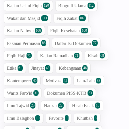
Kajian Ushul Fiqih
Biografi Ulama
120
112
Wakaf dan Masjid
Fiqih Zakat
111
107
Kajian Nahwu
Fiqih Kesehatan
106
100
Pakaian Perhiasan
Daftar Isi Dokumen
86
77
Fiqih Haji
Kajian Ramadhan
Kisah
71
71
68
Etika
Jinayat
Kebangsaan
61
48
46
Kontemporer
Motivasi
Lain-Lain
45
45
38
Warits Faro'id
Dokumen PISS-KTB
31
23
Ilmu Tajwid
Nadzar
Hisab Falak
23
22
16
Ilmu Balaghoh
Favorite
Khutbah
10
9
8