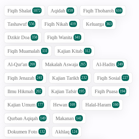
Fiqih Shalat
Aqidah
Fiqih Thoharoh
1072
859
616
Tashawuf
Fiqih Nikah
Keluarga
556
419
363
Dzikir Doa
Fiqih Wanita
358
341
Fiqih Muamalah
Kajian Kitab
331
312
Al-Qur'an
Makalah Aswaja
Al-Hadits
269
265
249
Fiqih Jenazah
Kajian Tarikh
Fiqih Sosial
241
232
227
Ilmu Hikmah
Kajian Tafsir
Fiqih Puasa
202
195
194
Kajian Umum
Hewan
Halal-Haram
177
169
160
Qurban Aqiqah
Makanan
149
141
Dokumen Foto
Akhlaq
132
124