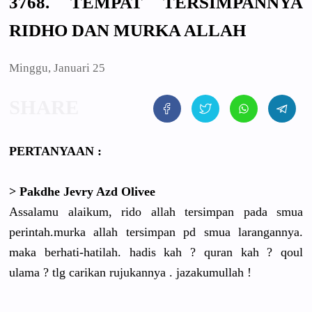
3768. TEMPAT TERSIMPANNYA
RIDHO DAN MURKA ALLAH
Minggu, Januari 25
PERTANYAAN :
> Pakdhe Jevry Azd Olivee
Assalamu alaikum, rido allah tersimpan pada smua
perintah.murka allah tersimpan pd smua larangannya.
maka berhati-hatilah. hadis kah ? quran kah ? qoul
ulama ? tlg carikan rujukannya . jazakumullah !