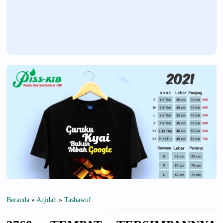
Beranda
»
Aqidah
»
Tashawuf