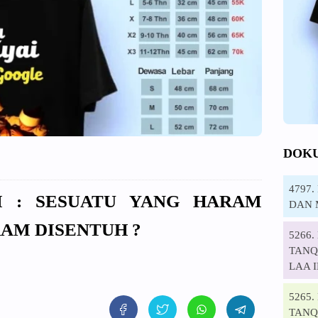
DOK
4797
IH : SESUATU YANG HARAM
DAN 
AM DISENTUH ?
5266
TANQI
LAA 
5265
TANQ