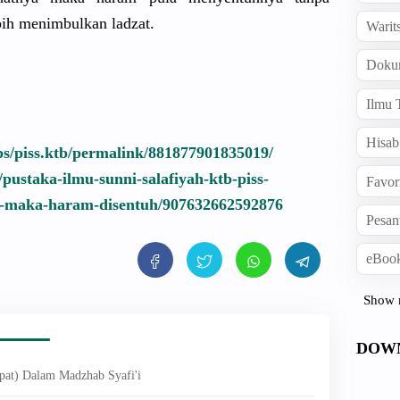
bih menimbulkan ladzat.
Warit
Doku
Ilmu 
Hisab
s/piss.ktb/permalink/881877901835019/
pustaka-ilmu-sunni-salafiyah-ktb-piss-
Favor
at-maka-haram-disentuh/907632662592876
Pesan
eBook
Show 
DOW
at) Dalam Madzhab Syafi'i