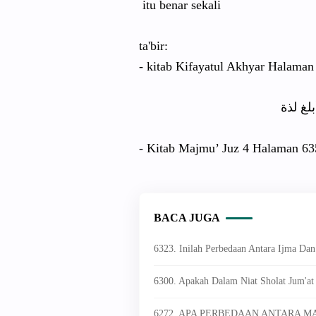
itu benar sekali
ta'bir:
- kitab Kifayatul Akhyar Halaman
لغ لذة
- Kitab Majmu’ Juz 4 Halaman 63
BACA JUGA
6323. Inilah Perbedaan Antara Ijma Dan 
6300. Apakah Dalam Niat Sholat Jum'at
6272. APA PERBEDAAN ANTARA M