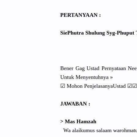
PERTANYAAN :
SiePhutra Shulung Syg-Phuput
Bener Gag Ustad Pernyataan Nee
Untuk Menyentuhnya »
☑ Mohon PenjelasanyaUstad ☑☑
JAWABAN :
> Mas Hamzah
Wa alaikumus salaam warohmatu