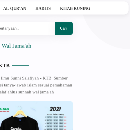
AL-QUR'AN
HADITS
KITAB KUNING
ama'ah
-KTB
 Ilmu Sunni Salafiyah - KTB. Sumber
si tanya-jawab islam sesuai pemahaman
alaf ahlus sunnah wal jama'ah