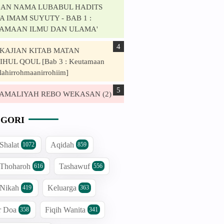
AN NAMA LUBABUL HADITS
 IMAM SUYUTY - BAB 1 :
AMAAN ILMU DAN ULAMA'
. KAJIAN KITAB MATAN
HUL QOUL [Bab 3 : Keutamaan
lahirrohmaanirrohiim]
. AMALIYAH REBO WEKASAN (2)
GORI
 Shalat
Aqidah
1072
859
 Thoharoh
Tashawuf
616
556
 Nikah
Keluarga
419
363
r Doa
Fiqih Wanita
358
341