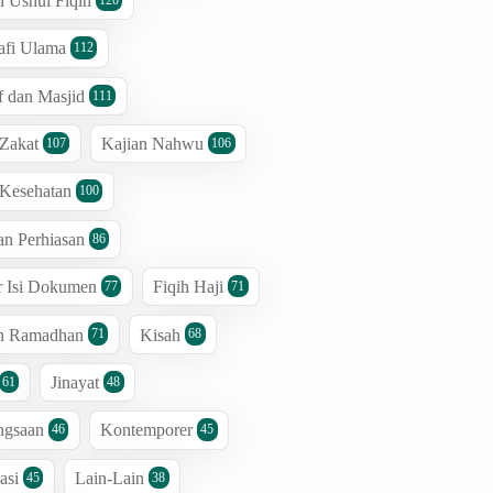
n Ushul Fiqih
afi Ulama
112
 dan Masjid
111
 Zakat
Kajian Nahwu
107
106
 Kesehatan
100
an Perhiasan
86
r Isi Dokumen
Fiqih Haji
77
71
an Ramadhan
Kisah
71
68
Jinayat
61
48
ngsaan
Kontemporer
46
45
asi
Lain-Lain
45
38