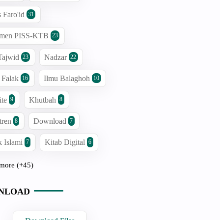
s Faro'id
31
men PISS-KTB
23
Tajwid
Nadzar
23
22
 Falak
Ilmu Balaghoh
16
10
ite
Khutbah
9
8
tren
Download
8
7
 Islami
Kitab Digital
7
6
more (+45)
NLOAD