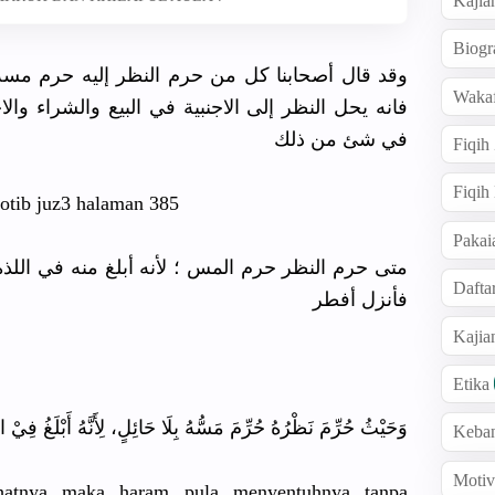
Kajia
Biogr
وقد قال أصحابنا كل من حرم النظر إليه حرم مس
Wakaf
فانه يحل النظر إلى الاجنبية في البيع والشراء وال
في شئ من ذلك
Fiqih
Fiqih
khotib juz3 halaman 385
Pakai
متى حرم النظر حرم المس ؛ لأنه أبلغ منه في اللذة 
Dafta
فأنزل أفطر
Kaji
Etika
وَحَيْثُ حُرِّمَ نَظْرُهُ حُرِّمَ مَسُّهُ بِلَا حَائِلٍ، لِأَنَّهُ أَبْلَغُ فِيْ الل.
Keba
Motiv
ihatnya maka haram pula menyentuhnya tanpa