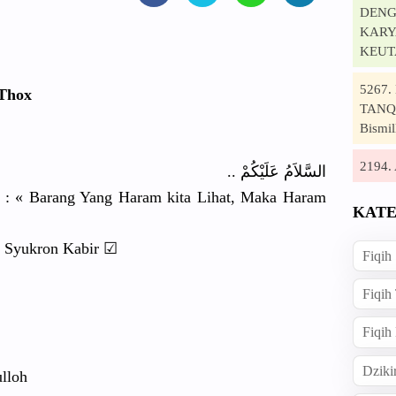
DENG
KARYA
KEUT
5267
 Thox
TANQI
Bismil
2194
السَّلاَمُ عَلَيْكُمْ ..
 : « Barang Yang Haram kita Lihat, Maka Haram
KATE
 Syukron Kabir ☑
Fiqih
Fiqih
Fiqih
Dziki
lloh