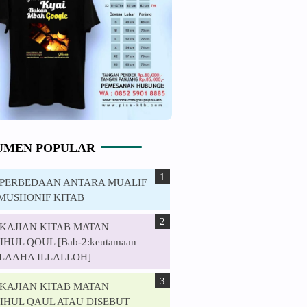
UMEN POPULAR
. PERBEDAAN ANTARA MUALIF
MUSHONIF KITAB
. KAJIAN KITAB MATAN
HUL QOUL [Bab-2:keutamaan
ILAAHA ILLALLOH]
. KAJIAN KITAB MATAN
IHUL QAUL ATAU DISEBUT