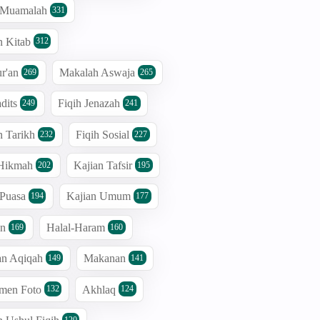
h Muamalah
331
n Kitab
312
r'an
Makalah Aswaja
269
265
dits
Fiqih Jenazah
249
241
n Tarikh
Fiqih Sosial
232
227
 Hikmah
Kajian Tafsir
202
195
 Puasa
Kajian Umum
194
177
an
Halal-Haram
169
160
an Aqiqah
Makanan
149
141
men Foto
Akhlaq
132
124
120