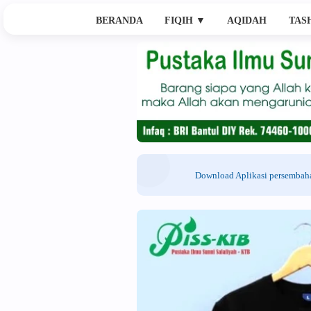
BERANDA
FIQIH
▼
AQIDAH
TAS
Download Aplikasi persemba