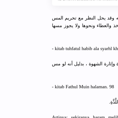
ه وقد يحل النظر مع تحريم المس
اخذ والعطاء ونحوها ولا يجوز مسها
- kitab tuhfatul habib ala syarhl 
وإثارة الشهوة ، بدليل أنه لو مس
- kitab Fathul Muin halaman. 98
َّذَّةِ
Artinya; sekiranya haram mel