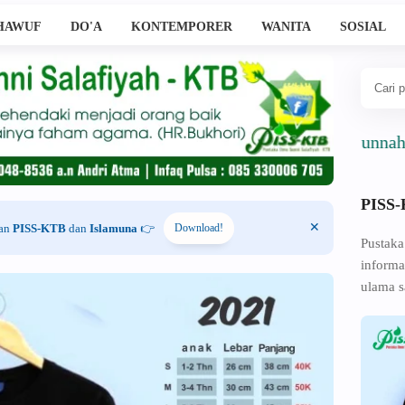
HAWUF
DO'A
KONTEMPORER
WANITA
SOSIAL
Ahlussunnah Wal J
PISS
han
PISS-KTB
dan
Islamuna
👉
Download!
Pustaka
informa
ulama s