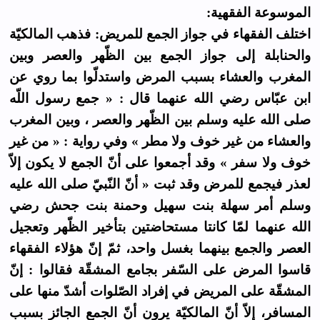
الموسوعة الفقهية:
اختلف الفقهاء في جواز الجمع للمريض: فذهب المالكيّة
والحنابلة إلى جواز الجمع بين الظّهر والعصر وبين
المغرب والعشاء بسبب المرض واستدلّوا بما روي عن
ابن عبّاس رضي الله عنهما قال : « جمع رسول اللّه
صلى الله عليه وسلم بين الظّهر والعصر ، وبين المغرب
والعشاء من غير خوف ولا مطر » وفي رواية : « من غير
خوف ولا سفر » وقد أجمعوا على أنّ الجمع لا يكون إلاّ
لعذر فيجمع للمرض وقد ثبت « أنّ النّبيّ صلى الله عليه
وسلم أمر سهلة بنت سهيل وحمنة بنت جحش رضي
الله عنهما لمّا كانتا مستحاضتين بتأخير الظّهر وتعجيل
العصر والجمع بينهما بغسل واحد، ثمّ إنّ هؤلاء الفقهاء
قاسوا المرض على السّفر بجامع المشقّة فقالوا : إنّ
المشقّة على المريض في إفراد الصّلوات أشدّ منها على
المسافر، إلاّ أنّ المالكيّة يرون أنّ الجمع الجائز بسبب