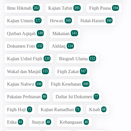
Ilmu Hikmah
Kajian Tafsir
Fiqih Puasa
202
195
194
Kajian Umum
Hewan
Halal-Haram
177
169
160
Qurban Aqiqah
Makanan
149
141
Dokumen Foto
Akhlaq
132
124
Kajian Ushul Fiqih
Biografi Ulama
120
112
Wakaf dan Masjid
Fiqih Zakat
111
107
Kajian Nahwu
Fiqih Kesehatan
106
100
Pakaian Perhiasan
Daftar Isi Dokumen
86
77
Fiqih Haji
Kajian Ramadhan
Kisah
71
71
68
Etika
Jinayat
Kebangsaan
61
48
46