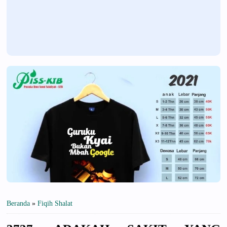
Beranda
»
Fiqih Shalat