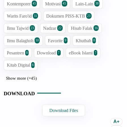
Kontemporer
Motivasi
Lain-Lain
45
45
38
Warits Faro'id
Dokumen PISS-KTB
31
23
Ilmu Tajwid
Nadzar
Hisab Falak
23
22
16
Ilmu Balaghoh
Favorite
Khutbah
10
9
8
Pesantren
Download
eBook Islami
8
7
7
Kitab Digital
6
Show more (+45)
DOWNLOAD
Download Files