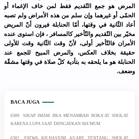
المرض هو جمع التّقديم فقط لمن خاف الإغماء أو
الحمّى أو غيرهما وإن سلم من هذه الأمراض ولم تصبه
أعاد الثّانية في وقتها، أمّا الحنابلة فيرون أنّ المريض
مخيّر بين التّقديم والتّأخير كالمسافر ، فإن استوى عنده
الأمران فالتّأخير أولى، لأنّ وقت الثّانية وقت للأولى
حقيقة بخلاف العكس، والمرض المبيح للجمع عند
الحنابلة هو ما يلحقه به بتأدية كلّ صلاة في وقتها مشقّة
وضعف.
BACA JUGA
6309. SIKAP IMAM JIKA MENAMBAH ROKA'AT SHOLAT
KARENA LUPA SAAT DIINGATKAN MA'MUM
6302. FATWA KH.HASYIM AS'ARY TENTANG SHOLAT