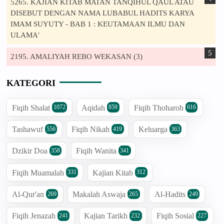
5265. KAJIAN KITAB MATAN TANQIHUL QAUL ATAU
DISEBUT DENGAN NAMA LUBABUL HADITS KARYA
IMAM SUYUTY - BAB 1 : KEUTAMAAN ILMU DAN
ULAMA'
2195. AMALIYAH REBO WEKASAN (3)
KATEGORI
Fiqih Shalat
Aqidah
Fiqih Thoharoh
1072
859
616
Tashawuf
Fiqih Nikah
Keluarga
556
419
363
Dzikir Doa
Fiqih Wanita
358
341
Fiqih Muamalah
Kajian Kitab
331
312
Al-Qur'an
Makalah Aswaja
Al-Hadits
269
265
249
Fiqih Jenazah
Kajian Tarikh
Fiqih Sosial
241
232
227