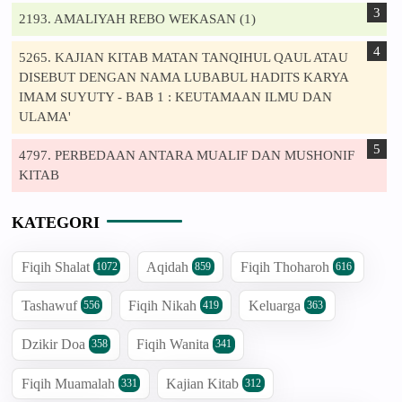
2193. AMALIYAH REBO WEKASAN (1)
5265. KAJIAN KITAB MATAN TANQIHUL QAUL ATAU
DISEBUT DENGAN NAMA LUBABUL HADITS KARYA
IMAM SUYUTY - BAB 1 : KEUTAMAAN ILMU DAN
ULAMA'
4797. PERBEDAAN ANTARA MUALIF DAN MUSHONIF
KITAB
KATEGORI
Fiqih Shalat
Aqidah
Fiqih Thoharoh
1072
859
616
Tashawuf
Fiqih Nikah
Keluarga
556
419
363
Dzikir Doa
Fiqih Wanita
358
341
Fiqih Muamalah
Kajian Kitab
331
312