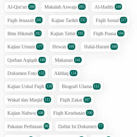
Al-Qur'an
Makalah Aswaja
Al-Hadits
269
265
249
Fiqih Jenazah
Kajian Tarikh
Fiqih Sosial
241
232
227
Ilmu Hikmah
Kajian Tafsir
Fiqih Puasa
202
195
194
Kajian Umum
Hewan
Halal-Haram
177
169
160
Qurban Aqiqah
Makanan
149
141
Dokumen Foto
Akhlaq
132
124
Kajian Ushul Fiqih
Biografi Ulama
120
112
Wakaf dan Masjid
Fiqih Zakat
111
107
Kajian Nahwu
Fiqih Kesehatan
106
100
Pakaian Perhiasan
Daftar Isi Dokumen
86
77