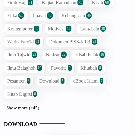
Fiqih Haji
Kajian Ramadhan
Kisah
71
71
68
Etika
Jinayat
Kebangsaan
61
48
46
Kontemporer
Motivasi
Lain-Lain
45
45
38
Warits Faro'id
Dokumen PISS-KTB
31
23
Ilmu Tajwid
Nadzar
Hisab Falak
23
22
16
Ilmu Balaghoh
Favorite
Khutbah
10
9
8
Pesantren
Download
eBook Islami
8
7
7
Kitab Digital
6
Show more (+45)
DOWNLOAD