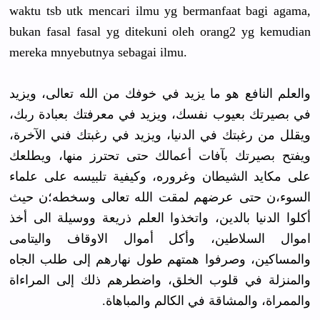
waktu tsb utk mencari ilmu yg bermanfaat bagi agama,
bukan fasal fasal yg ditekuni oleh orang2 yg kemudian
mereka mnyebutnya sebagai ilmu.
والعلم النافع هو ما يزيد في خوفك من الله تعالى، ويزيد
في بصيرتك بعيوب نفسك، ويزيد في معرفتك بعبادة ربك،
ويقلل من رغبتك في الدنيا، ويزيد في رغبتك فني الآخرة،
ويفتح بصيرتك بآفات أعمالك حتى تحترز منها، ويطلعك
على مكايد الشيطان وغروره، وكيفية تلبيسه على علماء
السوء،ن حتى عرضهم لمقت الله تعالى وسخطه؛ن حيث
أكلوا الدنيا بالدين، واتخذوا العلم ذريعة ووسيلة الى أخذ
اموال السلاطين، وأكل أموال الاوقاف واليتامى
والمساكين، وصرفوا همتهم طول نهارهم إلى طلب الجاه
والمنزلة في قلوب الخلق، واضطرهم ذلك إلى المراءاة
والممراة، والمشاقة في الكالم والمباهاة.