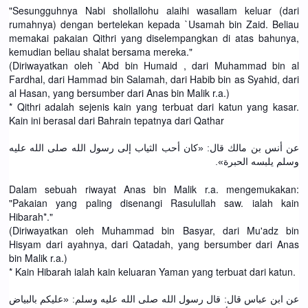
"Sesungguhnya Nabi shollallohu alaihi wasallam keluar (dari
rumahnya) dengan bertelekan kepada `Usamah bin Zaid. Beliau
memakai pakaian Qithri yang diselempangkan di atas bahunya,
kemudian beliau shalat bersama mereka."
(Diriwayatkan oleh `Abd bin Humaid , dari Muhammad bin al
Fardhal, dari Hammad bin Salamah, dari Habib bin as Syahid, dari
al Hasan, yang bersumber dari Anas bin Malik r.a.)
* Qithri adalah sejenis kain yang terbuat dari katun yang kasar.
Kain ini berasal dari Bahrain tepatnya dari Qathar
عن أنس بن مالك قال: «كان أحب الثياب إلى رسول الله صلى الله عليه
وسلم يلبسه الحبرة».
Dalam sebuah riwayat Anas bin Malik r.a. mengemukakan:
"Pakaian yang paling disenangi Rasulullah saw. ialah kain
Hibarah*."
(Diriwayatkan oleh Muhammad bin Basyar, dari Mu'adz bin
Hisyam dari ayahnya, dari Qatadah, yang bersumber dari Anas
bin Malik r.a.)
* Kain Hibarah ialah kain keluaran Yaman yang terbuat dari katun.
عن ابن عباس قال: قال رسول الله صلى الله عليه وسلم: «عليكم بالبياض