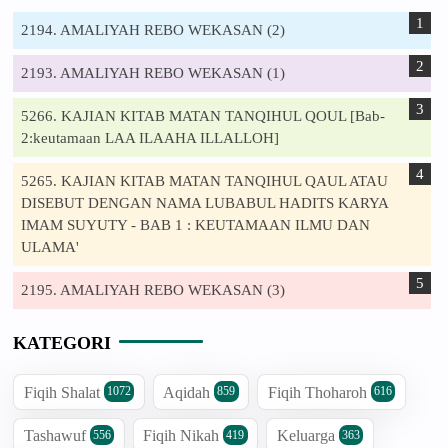
2194. AMALIYAH REBO WEKASAN (2)
2193. AMALIYAH REBO WEKASAN (1)
5266. KAJIAN KITAB MATAN TANQIHUL QOUL [Bab-
2:keutamaan LAA ILAAHA ILLALLOH]
5265. KAJIAN KITAB MATAN TANQIHUL QAUL ATAU
DISEBUT DENGAN NAMA LUBABUL HADITS KARYA
IMAM SUYUTY - BAB 1 : KEUTAMAAN ILMU DAN
ULAMA'
2195. AMALIYAH REBO WEKASAN (3)
KATEGORI
Fiqih Shalat
Aqidah
Fiqih Thoharoh
1072
859
616
Tashawuf
Fiqih Nikah
Keluarga
556
419
363