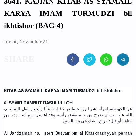
3641. KAJIAN KITAB AS SYAMAIL
KARYA IMAM TURMUDZI bil
ikhtishor (BAG-4)
Jumat, November 21
KITAB AS SYAMAIL KARYA IMAM TURMUDZI bil ikhtishor
6. SEMIR RAMBUT RASULULLOH
عن الجهدمة، امرأة بشر ابن الخصاصية، قالت: «أنا رأيت رسول الله صلى
الله عليه وسلم يخرج من بيته ينفض رأسه وقد اغتسل، وبرأسه ردع من
حناء» أو قال: «ردغ» شك في هذا الشيخ.
Al Jahdzamah r.a., isteri Busyair bin al Khaskhashiyyah pernah