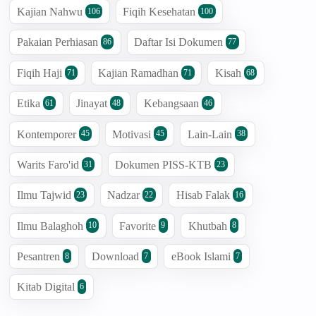
Kajian Nahwu
Fiqih Kesehatan
106
100
Pakaian Perhiasan
Daftar Isi Dokumen
86
77
Fiqih Haji
Kajian Ramadhan
Kisah
71
71
68
Etika
Jinayat
Kebangsaan
61
48
46
Kontemporer
Motivasi
Lain-Lain
45
45
38
Warits Faro'id
Dokumen PISS-KTB
31
23
Ilmu Tajwid
Nadzar
Hisab Falak
23
22
16
Ilmu Balaghoh
Favorite
Khutbah
10
9
8
Pesantren
Download
eBook Islami
8
7
7
Kitab Digital
6