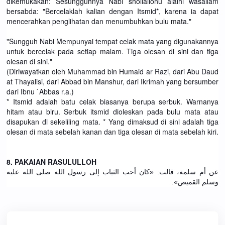
dikemukakan: Sesungguhnya Nabi shollallohu alaihi wasallam
bersabda: "Bercelaklah kalian dengan Itsmid*, karena ia dapat
mencerahkan penglihatan dan menumbuhkan bulu mata."
"Sungguh Nabi Mempunyai tempat celak mata yang digunakannya
untuk bercelak pada setiap malam. Tiga olesan di sini dan tiga
olesan di sini."
(Diriwayatkan oleh Muhammad bin Humaid ar Razi, dari Abu Daud
at Thayalisi, dari Abbad bin Manshur, dari Ikrimah yang bersumber
dari Ibnu `Abbas r.a.)
* Itsmid adalah batu celak biasanya berupa serbuk. Warnanya
hitam atau biru. Serbuk itsmid dioleskan pada bulu mata atau
disapukan di sekeliling mata. * Yang dimaksud di sini adalah tiga
olesan di mata sebelah kanan dan tiga olesan di mata sebelah kiri.
8. PAKAIAN RASULULLOH
عن أم سلمة، قالت: «كان أحب الثياب إلى رسول الله صلى الله عليه
وسلم القميص».