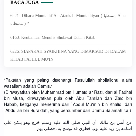
BACA JUGA
6221. Dibaca Mumtathi`an Ataukah Mumtathiyan ( ممتطيا Atau
ممتطاء ) ?
6160. Keutamaan Menulis Sholawat Dalam Kitab
6226. SIAPAKAH SYAIKHINA YANG DIMAKSUD DI DALAM
KITAB FATHUL MU'IN
"Pakaian yang paling disenangi Rasulullah shollallohu alaihi
wasallam adalah Gamis."
(Diriwayatkan oleh Muhammad bin Humaid ar Razi, dari al Fadhal
bin Musa, diriwayatkan pula oleh Abu Tamilah dan Zaid bin
Habab, ketiganya menerima dari `Abdul Mu'min bin Khalid, dari
`Abdullah bin Buraidah, yang bersumber dari Ummu Salamah r.a.)
عن أنس بن مالك، أن النبي صلى الله عليه وسلم خرج وهو يتكئ على
أسامة بن زيد عليه ثوب قطري قد توشح به، فصلى بهم