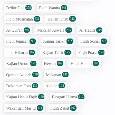
Dzikir Doa
Fiqih Wanita
358
341
Fiqih Muamalah
Kajian Kitab
331
312
Al-Qur'an
Makalah Aswaja
Al-Hadits
269
265
249
Fiqih Jenazah
Kajian Tarikh
Fiqih Sosial
241
232
227
Ilmu Hikmah
Kajian Tafsir
Fiqih Puasa
202
195
194
Kajian Umum
Hewan
Halal-Haram
177
169
160
Qurban Aqiqah
Makanan
149
141
Dokumen Foto
Akhlaq
132
124
Kajian Ushul Fiqih
Biografi Ulama
120
112
Wakaf dan Masjid
Fiqih Zakat
111
107