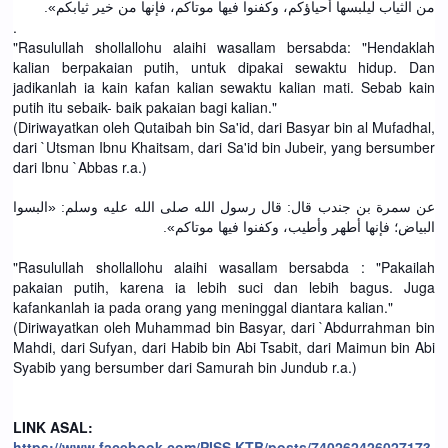
من الثياب ليلبسها أحياؤكم، وكفنوا فيها موتاكم، فإنها من خير ثيابكم».
.
"Rasulullah shollallohu alaihi wasallam bersabda: "Hendaklah
kalian berpakaian putih, untuk dipakai sewaktu hidup. Dan
jadikanlah ia kain kafan kalian sewaktu kalian mati. Sebab kain
putih itu sebaik- baik pakaian bagi kalian."
(Diriwayatkan oleh Qutaibah bin Sa'id, dari Basyar bin al Mufadhal,
dari `Utsman Ibnu Khaitsam, dari Sa'id bin Jubeir, yang bersumber
dari Ibnu `Abbas r.a.)
عن سمرة بن جندب قال: قال رسول الله صلى الله عليه وسلم: «البسوا
البياض؛ فإنها أطهر وأطيب، وكفنوا فيها موتاكم».
"Rasulullah shollallohu alaihi wasallam bersabda : "Pakailah
pakaian putih, karena ia lebih suci dan lebih bagus. Juga
kafankanlah ia pada orang yang meninggal diantara kalian."
(Diriwayatkan oleh Muhammad bin Basyar, dari `Abdurrahman bin
Mahdi, dari Sufyan, dari Habib bin Abi Tsabit, dari Maimun bin Abi
Syabib yang bersumber dari Samurah bin Jundub r.a.)
LINK ASAL:
https://www.facebook.com/PISS.KTB/posts/740262426027173