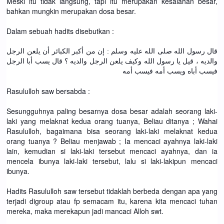
Meski itu tidak langsung, tapi itu merupakan kesalahan besar,
bahkan mungkin merupakan dosa besar.
Dalam sebuah hadits disebutkan :
قال رسول الله صلى الله عليه وسلم : إن من أكبر الكبائر أن يلعن الرجل
والديه ، قيل يا رسول الله وكيف يلعن الرجل والديه ؟ قال يسب أبا الرجل
فيسب أباه ويسب أمه فيسب أمه
Rasululloh saw bersabda :
Sesungguhnya paling besarnya dosa besar adalah seorang laki-
laki yang melaknat kedua orang tuanya, Beliau ditanya ; Wahai
Rasululloh, bagaimana bisa seorang laki-laki melaknat kedua
orang tuanya ? Beliau menjawab ; Ia mencaci ayahnya laki-laki
lain, kemudian si laki-laki tersebut mencaci ayahnya, dan ia
mencela ibunya laki-laki tersebut, lalu si laki-lakipun mencaci
ibunya.
Hadits Rasululloh saw tersebut tidaklah berbeda dengan apa yang
terjadi digroup atau fp semacam itu, karena kita mencaci tuhan
mereka, maka merekapun jadi mancaci Alloh swt.