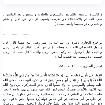
( الكبيرة التاسعة والثمانون والتسعون والحادية والتسعون بعد المائتين :
سب المسلم والاستطالة في عرضه وتسبب الإنسان في لعن أو شتم
والديه وإن لم يسبهما ولعنه مسلما )
………………………
.وأخرج البخاري وغيره عن عبد الله بن عمر رضي الله عنهما قال : قال
رسول الله صلى الله عليه وسلم : ( إن من أكبر الكبائر أن يلعن الرجل
والديه ، قيل يا رسول الله وكيف يلعن الرجل والديه ؟ قال يسب أبا الرجل
فيسب أباه ويسب أمه فيسب أمه ) .
تفسير الطبري جــــ 12 صــــ 33
القول في تأويل قوله تعالى : (( وَلا تَسُبُّوا الَّذِينَ يَدْعُونَ مِنْ دُونِ اللَّهِ فَيَسُبُّوا
اللَّهَ عَدْوًا بِغَيْرِ عِلْمٍ ))قال أبو جعفر: يقول تعالى ذكره لنبيه محمد صلى الله
عليه وسلم وللمؤمنين به: ولا تسبُّوا الذين يدعو المشركون من دون الله
من الآلهة والأنداد، فيسبَّ المشركون اللهَ جهلا منهم بربهم، واعتداءً بغير
علم ، كما:حدثني المثنى قال، حدثنا أبو صالح قال، حدثني معاوية بن صالح،
عن علي بن أبي طلحة، عن ابن عباس قوله:(ولا تسبوا الذين يدعون من
دون الله فيسبوا الله عدوًا بغير علم)، قال: قالوا: يا محمد، لتنتهين عن سبِّ