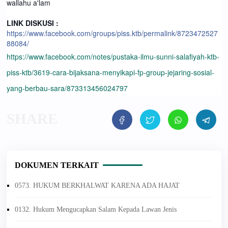
wallahu a'lam
LINK DISKUSI :
https://www.facebook.com/groups/piss.ktb/permalink/8723472527
88084/
https://www.facebook.com/notes/pustaka-ilmu-sunni-salafiyah-ktb-
piss-ktb/3619-cara-bijaksana-menyikapi-fp-group-jejaring-sosial-
yang-berbau-sara/873313456024797
DOKUMEN TERKAIT
0573. HUKUM BERKHALWAT KARENA ADA HAJAT
0132. Hukum Mengucapkan Salam Kepada Lawan Jenis