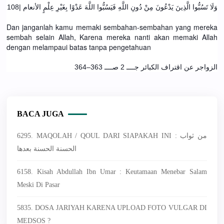
وَلَا تَسُبُّوا الَّذِينَ يَدْعُونَ مِنْ دُونِ اللَّهِ فَيَسُبُّوا اللَّهَ عَدْوًا بِغَيْرِ عِلْمٍ الأنعام |108
Dan janganlah kamu memaki sembahan-sembahan yang mereka
sembah selain Allah, Karena mereka nanti akan memaki Allah
dengan melampaui batas tanpa pengetahuan
الزواجر عن اقتراف الكبائر جــــ 2 صــــ 363–364
BACA JUGA
6295. MAQOLAH / QOUL DARI SIAPAKAH INI : من ثواب
الحسنة الحسنة بعدها
6158. Kisah Abdullah Ibn Umar : Keutamaan Menebar Salam
Meski Di Pasar
5835. DOSA JARIYAH KARENA UPLOAD FOTO VULGAR DI
MEDSOS ?