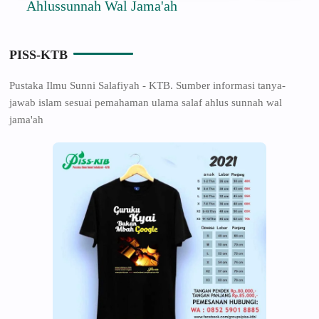
Ahlussunnah Wal Jama'ah
PISS-KTB
Pustaka Ilmu Sunni Salafiyah - KTB. Sumber informasi tanya-
jawab islam sesuai pemahaman ulama salaf ahlus sunnah wal
jama'ah