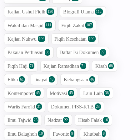
Kajian Ushul Fiqih
Biografi Ulama
120
112
Wakaf dan Masjid
Fiqih Zakat
111
107
Kajian Nahwu
Fiqih Kesehatan
106
100
Pakaian Perhiasan
Daftar Isi Dokumen
86
77
Fiqih Haji
Kajian Ramadhan
Kisah
71
71
68
Etika
Jinayat
Kebangsaan
61
48
46
Kontemporer
Motivasi
Lain-Lain
45
45
38
Warits Faro'id
Dokumen PISS-KTB
31
23
Ilmu Tajwid
Nadzar
Hisab Falak
23
22
16
Ilmu Balaghoh
Favorite
Khutbah
10
9
8