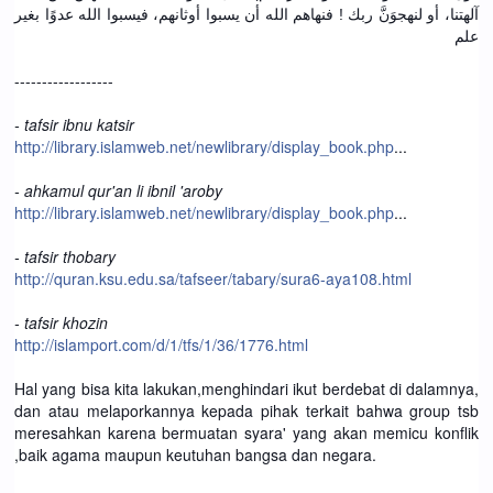
آلهتنا، أو لنهجوَنَّ ربك ! فنهاهم الله أن يسبوا أوثانهم، فيسبوا الله عدوًا بغير
علم
------------------
- tafsir ibnu katsir
http://library.islamweb.net/newlibrary/display_book.php
...
- ahkamul qur'an li ibnil 'aroby
http://library.islamweb.net/newlibrary/display_book.php
...
- tafsir thobary
http://quran.ksu.edu.sa/tafseer/tabary/sura6-aya108.html
- tafsir khozin
http://islamport.com/d/1/tfs/1/36/1776.html
Hal yang bisa kita lakukan,menghindari ikut berdebat di dalamnya,
dan atau melaporkannya kepada pihak terkait bahwa group tsb
meresahkan karena bermuatan syara' yang akan memicu konflik
,baik agama maupun keutuhan bangsa dan negara.