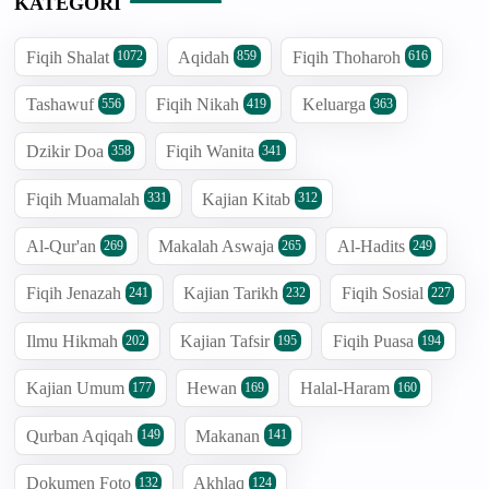
KATEGORI
Fiqih Shalat
Aqidah
Fiqih Thoharoh
1072
859
616
Tashawuf
Fiqih Nikah
Keluarga
556
419
363
Dzikir Doa
Fiqih Wanita
358
341
Fiqih Muamalah
Kajian Kitab
331
312
Al-Qur'an
Makalah Aswaja
Al-Hadits
269
265
249
Fiqih Jenazah
Kajian Tarikh
Fiqih Sosial
241
232
227
Ilmu Hikmah
Kajian Tafsir
Fiqih Puasa
202
195
194
Kajian Umum
Hewan
Halal-Haram
177
169
160
Qurban Aqiqah
Makanan
149
141
Dokumen Foto
Akhlaq
132
124