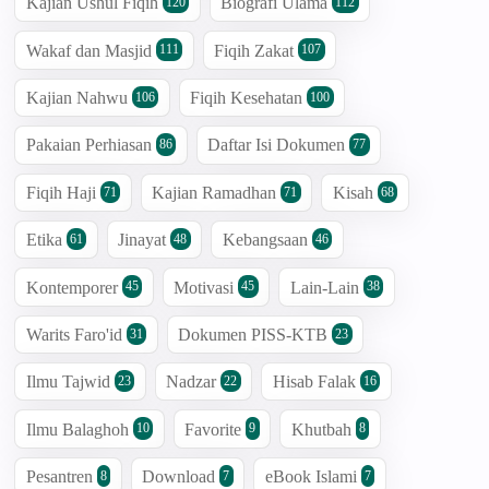
Kajian Ushul Fiqih
Biografi Ulama
120
112
Wakaf dan Masjid
Fiqih Zakat
111
107
Kajian Nahwu
Fiqih Kesehatan
106
100
Pakaian Perhiasan
Daftar Isi Dokumen
86
77
Fiqih Haji
Kajian Ramadhan
Kisah
71
71
68
Etika
Jinayat
Kebangsaan
61
48
46
Kontemporer
Motivasi
Lain-Lain
45
45
38
Warits Faro'id
Dokumen PISS-KTB
31
23
Ilmu Tajwid
Nadzar
Hisab Falak
23
22
16
Ilmu Balaghoh
Favorite
Khutbah
10
9
8
Pesantren
Download
eBook Islami
8
7
7