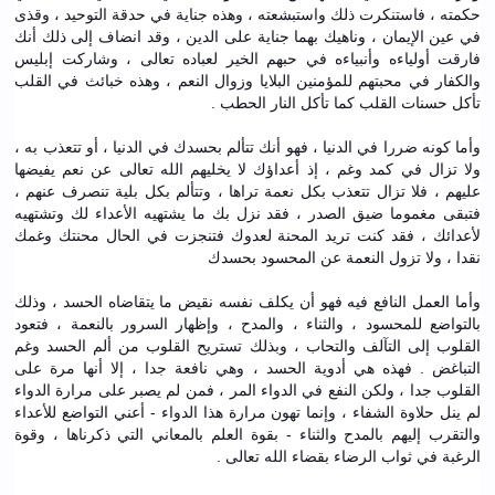
حكمته ، فاستنكرت ذلك واستبشعته ، وهذه جناية في حدقة التوحيد ، وقذى
في عين الإيمان ، وناهيك بهما جناية على الدين ، وقد انضاف إلى ذلك أنك
فارقت أولياءه وأنبياءه في حبهم الخير لعباده تعالى ، وشاركت إبليس
والكفار في محبتهم للمؤمنين البلايا وزوال النعم ، وهذه خبائث في القلب
تأكل حسنات القلب كما تأكل النار الحطب .
وأما كونه ضررا في الدنيا ، فهو أنك تتألم بحسدك في الدنيا ، أو تتعذب به ،
ولا تزال في كمد وغم ، إذ أعداؤك لا يخليهم الله تعالى عن نعم يفيضها
عليهم ، فلا تزال تتعذب بكل نعمة تراها ، وتتألم بكل بلية تنصرف عنهم ،
فتبقى مغموما ضيق الصدر ، فقد نزل بك ما يشتهيه الأعداء لك وتشتهيه
لأعدائك ، فقد كنت تريد المحنة لعدوك فتنجزت في الحال محنتك وغمك
نقدا ، ولا تزول النعمة عن المحسود بحسدك
وأما العمل النافع فيه فهو أن يكلف نفسه نقيض ما يتقاضاه الحسد ، وذلك
بالتواضع للمحسود ، والثناء ، والمدح ، وإظهار السرور بالنعمة ، فتعود
القلوب إلى التآلف والتحاب ، وبذلك تستريح القلوب من ألم الحسد وغم
التباغض . فهذه هي أدوية الحسد ، وهي نافعة جدا ، إلا أنها مرة على
القلوب جدا ، ولكن النفع في الدواء المر ، فمن لم يصبر على مرارة الدواء
لم ينل حلاوة الشفاء ، وإنما تهون مرارة هذا الدواء - أعني التواضع للأعداء
والتقرب إليهم بالمدح والثناء - بقوة العلم بالمعاني التي ذكرناها ، وقوة
الرغبة في ثواب الرضاء بقضاء الله تعالى .