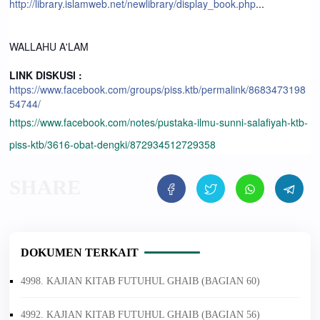
http://library.islamweb.net/newlibrary/display_book.php
...
WALLAHU A'LAM
LINK DISKUSI :
https://www.facebook.com/groups/piss.ktb/permalink/8683473198
54744/
https://www.facebook.com/notes/pustaka-ilmu-sunni-salafiyah-ktb-
piss-ktb/3616-obat-dengki/872934512729358
DOKUMEN TERKAIT
4998. KAJIAN KITAB FUTUHUL GHAIB (BAGIAN 60)
4992. KAJIAN KITAB FUTUHUL GHAIB (BAGIAN 56)