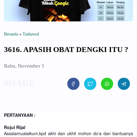
Beranda
»
Tashawuf
3616. APASIH OBAT DENGKI ITU ?
Rabu, November 5
PERTANYAAN :
Rojul Rijal
Assalamualaikum,kpd akhi dan ukhti mohon do'a dan bantuanya