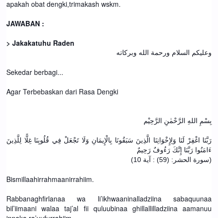
apakah obat dengki,trimakash wskm.
JAWABAN :
> Jakakatuhu Raden
وعليكم السلام ورحمة الله وبركاته
Sekedar berbagi...
Agar Terbebaskan dari Rasa Dengki
بِسْمِ اللهِ الرَّحْمٰنِ الرَّحِيْم
رَبَّنَا اغْفِرْ لَنَا وَلِإِخْوَانِنَا الَّذِينَ سَبَقُونَا بِالْإِيمَانِ وَلَا تَجْعَلْ فِي قُلُوبِنَا غِلًّا لِلَّذِينَ
ءَامَنُوا رَبَّنَا إِنَّكَ رَءُوفٌ رَحِيمٌ
(سورة الحشر: (59) : آية 10)
Bismillaahirrahmaanirrahiim.
Rabbanaghfirlanaa wa li’ikhwaaninalladziina sabaquunaa
bil’iimaani walaa taj’al fii quluubinaa ghillallilladziina aamanuu
innaka ra’uufurrahiim.