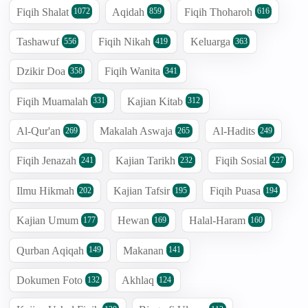
Fiqih Shalat
Aqidah
Fiqih Thoharoh
1072
859
616
Tashawuf
Fiqih Nikah
Keluarga
556
419
363
Dzikir Doa
Fiqih Wanita
358
341
Fiqih Muamalah
Kajian Kitab
331
312
Al-Qur'an
Makalah Aswaja
Al-Hadits
269
265
249
Fiqih Jenazah
Kajian Tarikh
Fiqih Sosial
241
232
227
Ilmu Hikmah
Kajian Tafsir
Fiqih Puasa
202
195
194
Kajian Umum
Hewan
Halal-Haram
177
169
160
Qurban Aqiqah
Makanan
149
141
Dokumen Foto
Akhlaq
132
124