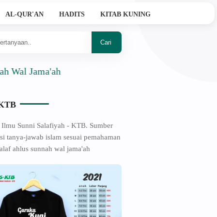
AL-QUR'AN
HADITS
KITAB KUNING
l Jama'ah
-KTB
 Ilmu Sunni Salafiyah - KTB. Sumber
si tanya-jawab islam sesuai pemahaman
alaf ahlus sunnah wal jama'ah