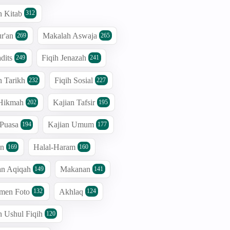
n Kitab
312
r'an
Makalah Aswaja
269
265
dits
Fiqih Jenazah
249
241
n Tarikh
Fiqih Sosial
232
227
 Hikmah
Kajian Tafsir
202
195
 Puasa
Kajian Umum
194
177
an
Halal-Haram
169
160
an Aqiqah
Makanan
149
141
men Foto
Akhlaq
132
124
n Ushul Fiqih
120