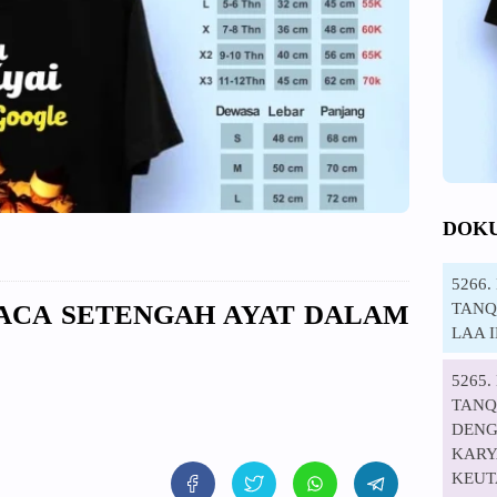
DOK
5266
TANQI
BACA SETENGAH AYAT DALAM
LAA 
5265
TANQ
DENG
KARYA
KEUT