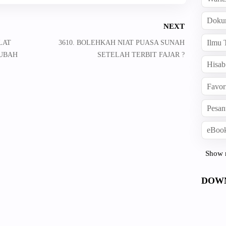
Doku
NEXT
Ilmu 
LAT
3610. BOLEHKAH NIAT PUASA SUNAH
UBAH
SETELAH TERBIT FAJAR ?
Hisab
Favor
Pesan
eBook
Show 
DOW