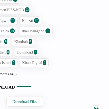
men PISS-KTB
23
Tajwid
Nadzar
23
22
 Falak
Ilmu Balaghoh
16
10
ite
Khutbah
9
8
tren
Download
8
7
 Islami
Kitab Digital
7
6
more (+45)
NLOAD
Download Files