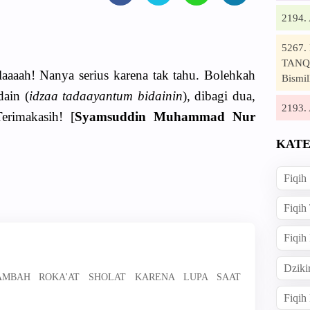
2194
5267
TANQI
aaaah! Nanya serius karena tak tahu. Bolehkah
Bismil
dain (
idzaa tadaayantum bidainin
), dibagi dua,
2193
Terimakasih! [
Syamsuddin Muhammad Nur
KATE
Fiqih
Fiqih
Fiqih
Dziki
NAMBAH ROKA'AT SHOLAT KARENA LUPA SAAT
Fiqi