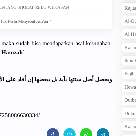
 TENTANG SHOLAT REBO WEKASAN
Kajia
Al-Qu
 Tak Perlu Menyebut Ada'an ?
Al-Ha
h maka sudah bisa mendapatkan asal kesunahan.
Kajia
 Hamzah
].
Ilmu
Fiqih
ويحصل أصل سنتها بآية بل ببعضها إن أفاد على ال
Hew
Qurb
Doku
67258086630334/
Kajia