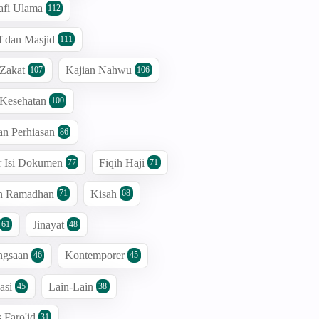
afi Ulama
112
 dan Masjid
111
 Zakat
Kajian Nahwu
107
106
 Kesehatan
100
an Perhiasan
86
r Isi Dokumen
Fiqih Haji
77
71
an Ramadhan
Kisah
71
68
Jinayat
61
48
ngsaan
Kontemporer
46
45
asi
Lain-Lain
45
38
s Faro'id
31