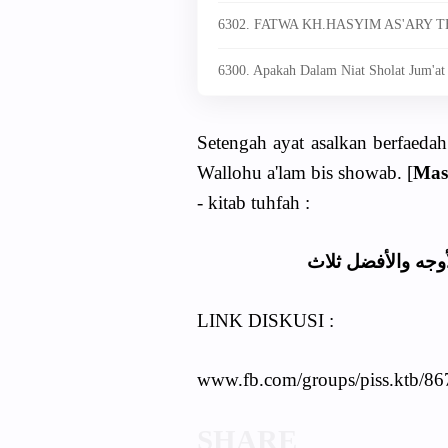
6302. FATWA KH.HASYIM AS'ARY
6300. Apakah Dalam Niat Sholat Jum'at
Setengah ayat asalkan berfaeda
Wallohu a'lam bis showab. [
Mas
- kitab tuhfah :
أوجه والأفضل ثلاث
LINK DISKUSI :
www.fb.com/groups/piss.ktb/8