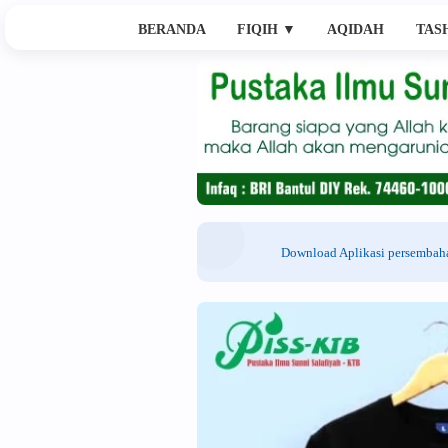
BERANDA
FIQIH
▼
AQIDAH
TAS
Download Aplikasi persemba