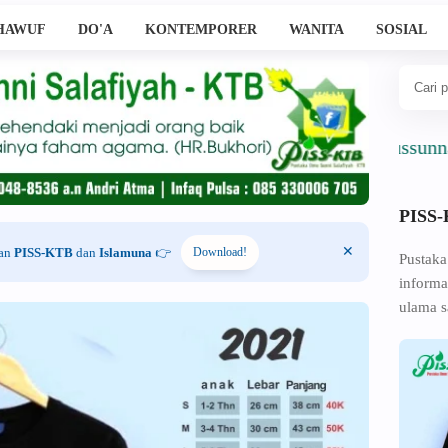
HAWUF
DO'A
KONTEMPORER
WANITA
SOSIAL
Ahlussunnah Wa
PISS
han
PISS-KTB
dan
Islamuna
👉
Download!
Pustaka
informa
ulama s