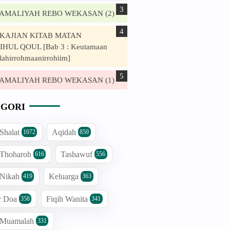
. AMALIYAH REBO WEKASAN (2)
. KAJIAN KITAB MATAN
HUL QOUL [Bab 3 : Keutamaan
lahirrohmaanirrohiim]
. AMALIYAH REBO WEKASAN (1)
GORI
 Shalat
Aqidah
1072
859
 Thoharoh
Tashawuf
616
556
 Nikah
Keluarga
419
363
r Doa
Fiqih Wanita
358
341
h Muamalah
331