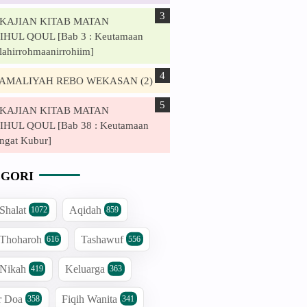
. KAJIAN KITAB MATAN
HUL QOUL [Bab 3 : Keutamaan
lahirrohmaanirrohiim]
. AMALIYAH REBO WEKASAN (2)
. KAJIAN KITAB MATAN
HUL QOUL [Bab 38 : Keutamaan
ngat Kubur]
GORI
 Shalat
Aqidah
1072
859
 Thoharoh
Tashawuf
616
556
 Nikah
Keluarga
419
363
r Doa
Fiqih Wanita
358
341