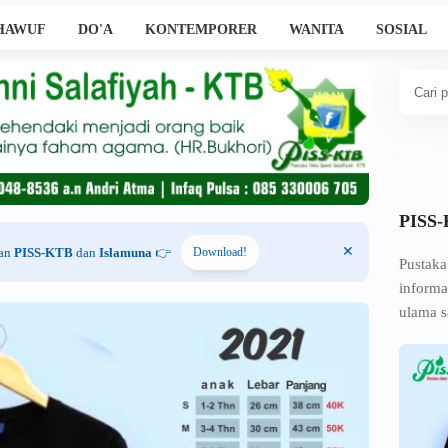
HAWUF
DO'A
KONTEMPORER
WANITA
SOSIAL
PISS
han
PISS-KTB
dan
Islamuna
👉
Download!
Pustaka
informa
ulama s