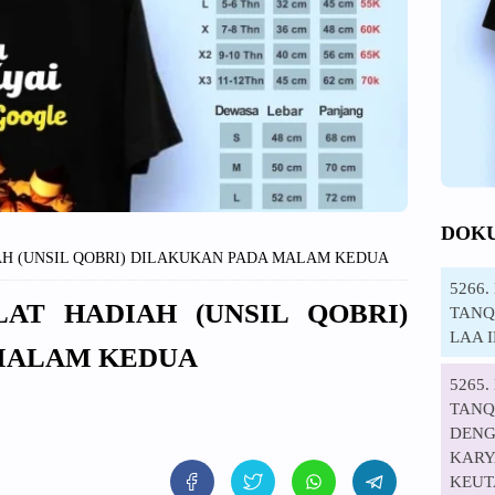
DOK
AH (UNSIL QOBRI) DILAKUKAN PADA MALAM KEDUA
5266
LAT HADIAH (UNSIL QOBRI)
TANQI
LAA 
MALAM KEDUA
5265
TANQ
DENG
KARYA
KEUT