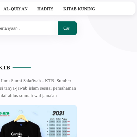
AL-QUR'AN
HADITS
KITAB KUNING
Ahlussunnah Wal Jama'ah
-KTB
 Ilmu Sunni Salafiyah - KTB. Sumber
si tanya-jawab islam sesuai pemahaman
alaf ahlus sunnah wal jama'ah