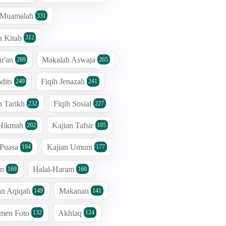
h Muamalah
331
n Kitab
312
r'an
Makalah Aswaja
269
265
dits
Fiqih Jenazah
249
241
n Tarikh
Fiqih Sosial
232
227
 Hikmah
Kajian Tafsir
202
195
 Puasa
Kajian Umum
194
177
an
Halal-Haram
169
160
an Aqiqah
Makanan
149
141
men Foto
Akhlaq
132
124