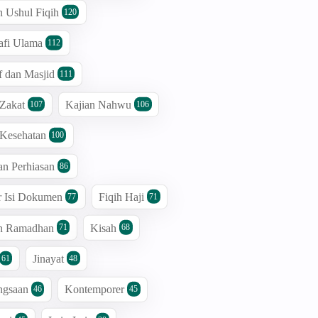
n Ushul Fiqih
120
afi Ulama
112
 dan Masjid
111
 Zakat
Kajian Nahwu
107
106
 Kesehatan
100
an Perhiasan
86
r Isi Dokumen
Fiqih Haji
77
71
an Ramadhan
Kisah
71
68
Jinayat
61
48
ngsaan
Kontemporer
46
45