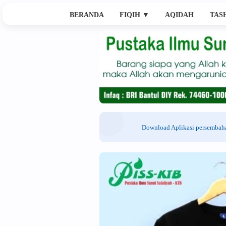
BERANDA
FIQIH
▼
AQIDAH
TAS
Download Aplikasi persemba