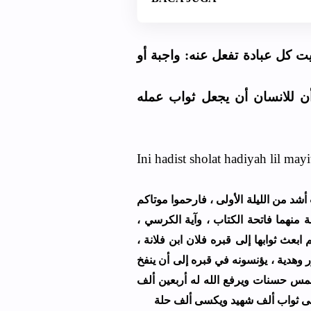
ت كل عبادة تفعل عنه: واجبة أو
ن للانسان أن يجعل ثواب عمله
Ini hadist sholat hadiyah lil mayit
ﺃﺷﺪ ﻣﻦ ﺍﻟﻠﻴﻠﺔ ﺍﻷﻭﻟﻰ ، ﻓﺎﺭﺣﻤﻮﺍ ﻣﻮﺗﺎﻛﻢ
ﺔ ﻣﻨﻬﻤﺎ ﻓﺎﺗﺤﺔ ﺍﻟﻜﺘﺎﺏ ، ﻭﺁﻳﺔ ﺍﻟﻜﺮﺳﻲ
ﻬﻢ ﺍﺑﻌﺚ ﺛﻮﺍﺑﻬﺎ ﺇﻟﻰ ﻗﺒﺮﻩ ﻓﻼﻥ ﺍﺑﻦ ﻓﻼﻧﺔ
ﻭﻫﺪﻳﺔ ، ﻳﺆﻧﺴﻮﻧﻪ ﻓﻲ ﻗﺒﺮﻩ ﺇﻟﻰ ﺃﻥ ﻳﻨﻔﺦ
ﻤﺲ ﺣﺴﻨﺎﺕ ﻭﻳﺮﻓﻊ ﺍﻟﻠﻪ ﻟﻪ ﺃﺭﺑﻌﻴﻦ ﺃﻟﻒ
ﻄﻰ ﺛﻮﺍﺏ ﺃﻟﻒ ﺷﻬﻴﺪ ﻭﻳﻜﺴﻰ ﺃﻟﻒ ﺣﻠﺔ