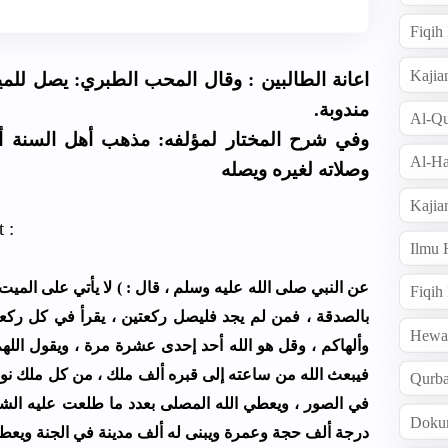
Fiqi
Kajia
اعانة الطالبين : وقال المحب الطبري: يصل للمي
مندوبة.
Al-Qu
وفي شرح المختار لمؤلفه: مذهب أهل السنة أ
Al-Ha
وصلاته لغيره ويصله
Kajia
 :
Ilmu
ﻋﻦ ﺍﻟﻨﺒﻲ ﺻﻠﻰ ﺍﻟﻠﻪ ﻋﻠﻴﻪ ﻭﺳﻠﻢ ، ﻗﺎﻝ : ) ﻻ ﻳﺄﺗﻲ ﻋﻠﻰ ﺍﻟﻤﻴﺖ 
Fiqih
ﺑﺎﻟﺼﺪﻗﺔ ، ﻓﻤﻦ ﻟﻢ ﻳﺠﺪ ﻓﻠﻴﺼﻞ ﺭﻛﻌﺘﻴﻦ ، ﻳﻘﺮﺃ ﻓﻲ ﻛﻞ ﺭﻛﻌ ،
Hew
ﻭﺃﻟﻬﺎﻛﻢ ، ﻭﻗﻞ ﻫﻮ ﺍﻟﻠﻪ ﺃﺣﺪ ﺇﺣﺪﻯ ﻋﺸﺮﺓ ﻣﺮﺓ ، ﻭﻳﻘﻮﻝ ﺍﻟﻠ ،
ﻓﻴﺒﻌﺚ ﺍﻟﻠﻪ ﻣﻦ ﺳﺎﻋﺘﻪ ﺇﻟﻰ ﻗﺒﺮﻩ ﺃﻟﻒ ﻣﻠﻚ ، ﻣﻦ ﻛﻞ ﻣﻠﻚ ﻧﻮﺭ 
Qurb
ﻓﻲ ﺍﻟﺼﻮﺭ ، ﻭﻳﻌﻄﻲ ﺍﻟﻠﻪ ﺍﻟﻤﺼﻠﻰ ﺑﻌﺪﺩ ﻣﺎ ﻃﻠﻌﺖ ﻋﻠﻴﻪ ﺍﻟﺸ
Doku
ﺩﺭﺟﺔ ﺃﻟﻒ ﺣﺠﺔ ﻭﻋﻤﺮﺓ ﻭﻳﺒﻨﻰ ﻟﻪ ﺃﻟﻒ ﻣﺪﻳﻨﺔ ﻓﻲ ﺍﻟﺠﻨﺔ ﻭﻳﻌ