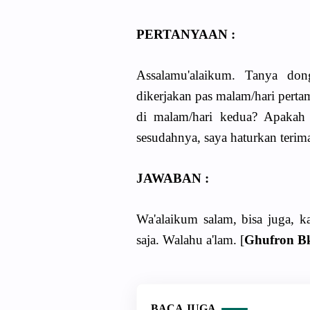
PERTANYAAN :
Assalamu'alaikum. Tanya do
dikerjakan pas malam/hari perta
di malam/hari kedua? Apakah
sesudahnya, saya haturkan terima
JAWABAN :
Wa'alaikum salam, bisa juga, 
saja. Walahu a'lam. [
Ghufron Bk
BACA JUGA