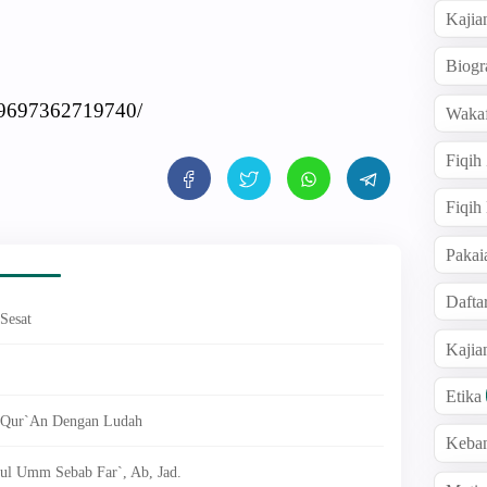
Kajia
Biogr
39697362719740/
Wakaf
Fiqih
Fiqih
Pakai
Dafta
Sesat
Kaji
Etika
Qur`An Dengan Ludah
Keba
ul Umm Sebab Far`, Ab, Jad.