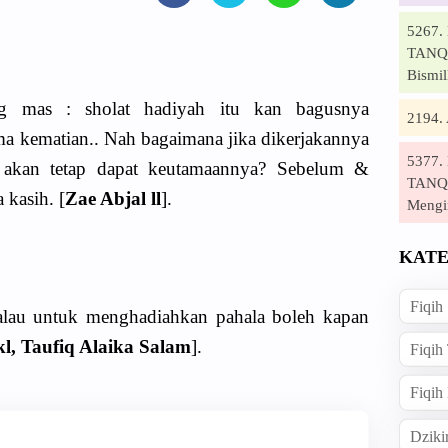
5267
TANQI
Bismil
ng mas : sholat hadiyah itu kan bagusnya
2194
ma kematian.. Nah bagaimana jika dikerjakannya
5377
 akan tetap dapat keutamaannya? Sebelum &
TANQI
 kasih. [
Zae Abjal ll
].
Mengi
KATE
Fiqih
kalau untuk menghadiahkan pahala boleh kapan
l, Taufiq Alaika Salam
].
Fiqih
Fiqih
Dziki