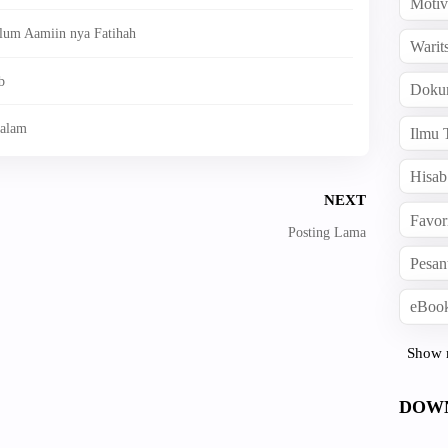
Motiv
um Aamiin nya Fatihah
Warit
b
Doku
Salam
Ilmu 
Hisab
NEXT
Favor
Posting Lama
Pesan
eBook
Show 
DOW