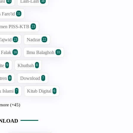
asi
Lain-Lain
45
38
s Faro'id
31
men PISS-KTB
23
Tajwid
Nadzar
23
22
 Falak
Ilmu Balaghoh
16
10
ite
Khutbah
9
8
tren
Download
8
7
 Islami
Kitab Digital
7
6
more (+45)
NLOAD