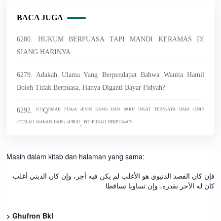
BACA JUGA
6280. HUKUM BERPUASA TAPI MANDI KERAMAS DI
SIANG HARINYA
6279. Adakah Ulama Yang Berpendapat Bahwa Wanita Hamil
Boleh Tidak Berpuasa, Hanya Diganti Bayar Fidyah?
6292. ᴵˢᵀᴵQᴼᴹᴬᴴ ᴾᵁᴬˢᴬ ˢᴱᴺᴵᴺ ᴷᴬᴹᴵˢ ᴰᴬᴺ ᴮᴬᴿᵁ ᴵᴺᴳᴬᵀ ᵀᴱᴿᴺʸᴬᵀᴬ ᴴᴬᴿᴵ ˢᴱᴺᴵᴺ
ˢᴱᵀᴱᴸᴬᴴ ᴹᴬᴷᴬᴺ ᴴᴬᴮᴵˢ ˢᵁᴮᵁᴴ, ᴮᴼᴸᴱᴴᴷᴬᴴ ᴮᴱᴿᴾᵁᴬˢᴬ?
Masih dalam kitab dan halaman yang sama:
فإن كان القصد الدنيوي هو الأغلب لم يكن فيه أجر، وإن كان الديني أغلب
كان له الأجر بقدره، وإن تساويا تساقطا
> Ghufron Bkl