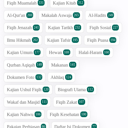
Fiqih Muamalah
Kajian Kitab
331
312
Al-Qur'an
Makalah Aswaja
Al-Hadits
269
265
249
Fiqih Jenazah
Kajian Tarikh
Fiqih Sosial
241
232
227
Ilmu Hikmah
Kajian Tafsir
Fiqih Puasa
202
195
194
Kajian Umum
Hewan
Halal-Haram
177
169
160
Qurban Aqiqah
Makanan
149
141
Dokumen Foto
Akhlaq
132
124
Kajian Ushul Fiqih
Biografi Ulama
120
112
Wakaf dan Masjid
Fiqih Zakat
111
107
Kajian Nahwu
Fiqih Kesehatan
106
100
Pakaian Perhiasan
Daftar Isi Dokumen
86
77