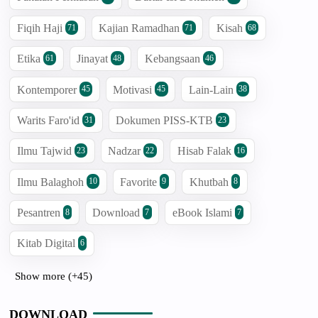
Fiqih Haji
Kajian Ramadhan
Kisah
71
71
68
Etika
Jinayat
Kebangsaan
61
48
46
Kontemporer
Motivasi
Lain-Lain
45
45
38
Warits Faro'id
Dokumen PISS-KTB
31
23
Ilmu Tajwid
Nadzar
Hisab Falak
23
22
16
Ilmu Balaghoh
Favorite
Khutbah
10
9
8
Pesantren
Download
eBook Islami
8
7
7
Kitab Digital
6
Show more (+45)
DOWNLOAD