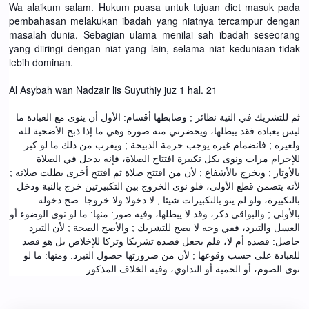
Wa alaikum salam. Hukum puasa untuk tujuan diet masuk pada
pembahasan melakukan ibadah yang niatnya tercampur dengan
masalah dunia. Sebagian ulama menilai sah ibadah seseorang
yang diiringi dengan niat yang lain, selama niat keduniaan tidak
lebih dominan.
Al Asybah wan Nadzair lis Suyuthiy juz 1 hal. 21
ثم للتشريك في النية نظائر ; وضابطها أقسام: الأول أن ينوى مع العبادة ما
ليس بعبادة فقد يبطلها، ويحضرني منه صورة وهي ما إذا ذبح الأضحية لله
ولغيره ; فانضمام غيره يوجب حرمة الذبيحة ; ويقرب من ذلك ما لو كبر
للإحرام مرات ونوى بكل تكبيرة افتتاح الصلاة، فإنه يدخل في الصلاة
بالأوتار ; ويخرج بالأشفاع ; لأن من افتتح صلاة ثم افتتح أخرى بطلت صلاته ;
لأنه يتضمن قطع الأولى، فلو نوى الخروج بين التكبيرتين خرج بالنية ودخل
بالتكبيرة، ولو لم ينو بالتكبيرات شيئا ; لا دخولا ولا خروجا: صح دخوله
بالأولى ; والبواقي ذكر، وقد لا يبطلها، وفيه صور: منها: ما لو نوى الوضوء أو
الغسل والتبرد، ففي وجه لا يصح للتشريك ; والأصح الصحة ; لأن التبرد
حاصل: قصده أم لا، فلم يجعل قصده تشريكا وتركا للإخلاص بل هو قصد
للعبادة على حسب وقوعها ; لأن من ضرورتها حصول التبرد. ومنها: ما لو
نوى الصوم، أو الحمية أو التداوي، وفيه الخلاف المذكور