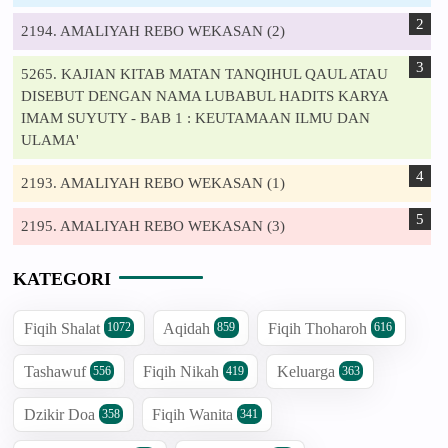
2194. AMALIYAH REBO WEKASAN (2)
5265. KAJIAN KITAB MATAN TANQIHUL QAUL ATAU
DISEBUT DENGAN NAMA LUBABUL HADITS KARYA
IMAM SUYUTY - BAB 1 : KEUTAMAAN ILMU DAN
ULAMA'
2193. AMALIYAH REBO WEKASAN (1)
2195. AMALIYAH REBO WEKASAN (3)
KATEGORI
Fiqih Shalat
Aqidah
Fiqih Thoharoh
1072
859
616
Tashawuf
Fiqih Nikah
Keluarga
556
419
363
Dzikir Doa
Fiqih Wanita
358
341