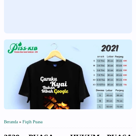
Beranda
»
Fiqih Puasa