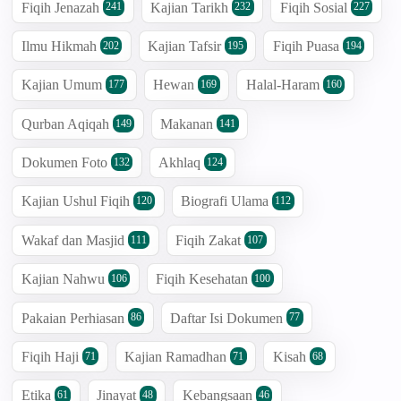
Fiqih Jenazah
Kajian Tarikh
Fiqih Sosial
241
232
227
Ilmu Hikmah
Kajian Tafsir
Fiqih Puasa
202
195
194
Kajian Umum
Hewan
Halal-Haram
177
169
160
Qurban Aqiqah
Makanan
149
141
Dokumen Foto
Akhlaq
132
124
Kajian Ushul Fiqih
Biografi Ulama
120
112
Wakaf dan Masjid
Fiqih Zakat
111
107
Kajian Nahwu
Fiqih Kesehatan
106
100
Pakaian Perhiasan
Daftar Isi Dokumen
86
77
Fiqih Haji
Kajian Ramadhan
Kisah
71
71
68
Etika
Jinayat
Kebangsaan
61
48
46