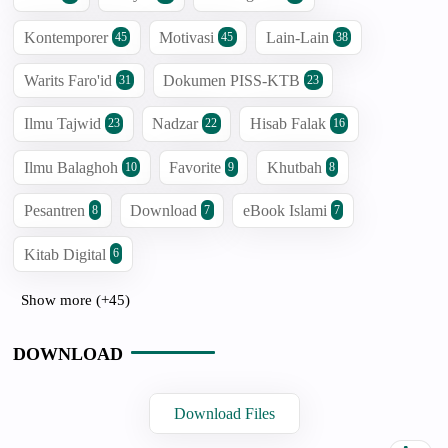
Kontemporer
Motivasi
Lain-Lain
45
45
38
Warits Faro'id
Dokumen PISS-KTB
31
23
Ilmu Tajwid
Nadzar
Hisab Falak
23
22
16
Ilmu Balaghoh
Favorite
Khutbah
10
9
8
Pesantren
Download
eBook Islami
8
7
7
Kitab Digital
6
Show more (+45)
DOWNLOAD
Download Files