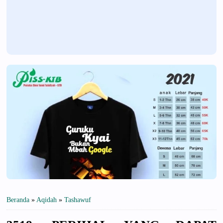
Beranda
»
Aqidah
»
Tashawuf