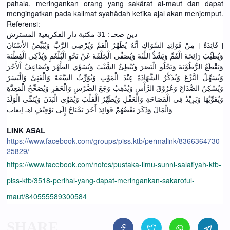
pahala, meringankan orang yang sakârat al-maut dan dapat
mengingatkan pada kalimat syahâdah ketika ajal akan menjemput.
Referensi:
بغية المسترش
دين صحـ : 31 مكتبة دار الفكر
[ فَائِدَةٌ ] مِنْ فَوَائِدِ السِّوَاكِ أَنَّهُ يُطَهِّرُ الْفَمِّ وَيُرْضِي الرَّبَّ وَيُبَيِّضُ الأَسْنَانَ
وَيُطَيِّبَ رَائِحَةَ الْفَمِّ وَيَشُدُّ اللِّثَةَ وَيُصَفِّي الْخِلْقَةَ عَنْ نَحْوِ الْبُلْغَمِ وَيُذْكِي الْفِطْنَةَ
وَيَقْطَعُ الرُّطُوْبَةَ وَيَجْلُو الْبَصَرَ وَيُبْطِئُ الشَّيْبَ وَيُسَوِّي الظَّهْرَ وَيُضَاعِفُ اْلأَجْرَ
وَيُسَهِّلُ النَّزْعَ وَيُذَكِّرُ الشَّهَادَةَ عِنْدَ الْمَوْتِ وَيُوَرِّثُ السَّعَةَ وَالْغَنِىِّ وَالْيَسَرَ
وَيُسْكِنُ الصُّدَاعَ وَعُرُوْقَ الرَّأْسِ وَيُذْهِبُ وَجَعَ الضَّرْسِ وَالْحَفَرِ وَيُصَحِّحُ الْمَعِدَّةِ
وَيُقَوِّيْهَا وَيَزِيْدُ فِي الْفَصَاحَةِ وَالْعَقْلِ وَيُطَهِّرُ الْقَلْبَ وَيُقَوِّي الْبَدَنَ وَيُنَمِّي الْوَلَدَ
وَالْمَالَ وَذَكَرَ بَعْضُهُمْ فَوَائِدَ أَخَرَ تَحْتَاجُ إِلَى تَوْقِيْفٍ اهـ إيعاب
LINK ASAL
https://www.facebook.com/groups/piss.ktb/permalink/8366364730
25829/
https://www.facebook.com/notes/pustaka-ilmu-sunni-salafiyah-ktb-
piss-ktb/3518-perihal-yang-dapat-meringankan-sakarotul-
maut/840555589300584