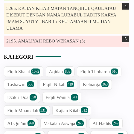
5265. KAJIAN KITAB MATAN TANQIHUL QAUL ATAU
DISEBUT DENGAN NAMA LUBABUL HADITS KARYA
IMAM SUYUTY - BAB 1 : KEUTAMAAN ILMU DAN
ULAMA'
2195. AMALIYAH REBO WEKASAN (3)
KATEGORI
Fiqih Shalat
Aqidah
Fiqih Thoharoh
1072
859
616
Tashawuf
Fiqih Nikah
Keluarga
556
419
363
Dzikir Doa
Fiqih Wanita
358
341
Fiqih Muamalah
Kajian Kitab
331
312
Al-Qur'an
Makalah Aswaja
Al-Hadits
269
265
249