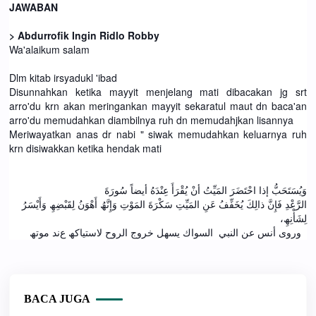
JAWABAN
> Abdurrofik Ingin Ridlo Robby
Wa'alaikum salam
Dlm kitab irsyadukl 'ibad
Disunnahkan ketika mayyit menjelang mati dibacakan jg srt
arro'du krn akan meringankan mayyit sekaratul maut dn baca'an
arro'du memudahkan diambilnya ruh dn memudahjkan lisannya
Meriwayatkan anas dr nabi " siwak memudahkan keluarnya ruh
krn disiwakkan ketika hendak mati
وَیُسَتَحَبُّ إذا احْتَضَرَ المَیِّتُ أنْ یُقْرَأَ عِنْدَهُ أیضاً سُورَةَ
الرَّعْدِ فَإِنَّ ذالِكَ یُخَفِّفُ عَنِ المَیِّتِ سَكْرَةَ المَوْتِ وَإِنَّھُ أَھْوَنُ لِقَبْضِھِ وَأَیْسَرُ
لِشَأْنِھِ،
وروى أنس عن النبي السواك یسھل خروج الروح لاستیاكھ ع
ند موتھ
BACA JUGA