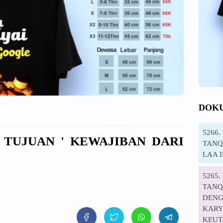
DOK
5266
 TUJUAN ' KEWAJIBAN DARI
TANQI
LAA 
5265
TANQ
DENG
KARYA
KEUT