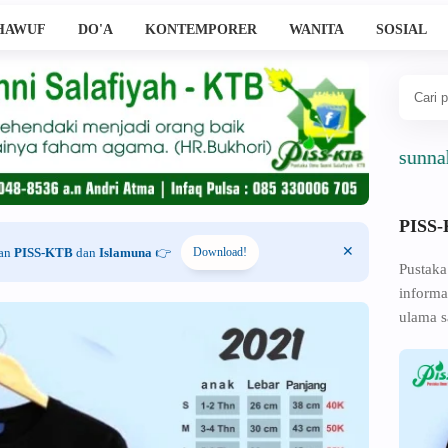
HAWUF
DO'A
KONTEMPORER
WANITA
SOSIAL
Ahlussunnah Wal 
PISS
han
PISS-KTB
dan
Islamuna
👉
Download!
Pustaka
informa
ulama s