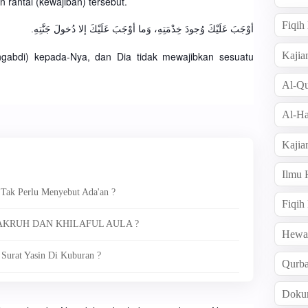
 rantai (kewajiban) tersebut.
Fiqi
أوْجَبَ عَلَيْكَ وُجودَ خِدْمَتِهِ، وَما أوْجَبَ عَلَيْكَ إلا دُخولَ جَنَّتِهِ.
Kajia
gabdi) kepada-Nya, dan Dia tidak mewajibkan sesuatu
Al-Qu
Al-Ha
Kajia
Ilmu
 Tak Perlu Menyebut Ada'an ?
Fiqih
AKRUH DAN KHILAFUL AULA ?
Hew
Surat Yasin Di Kuburan ?
Qurb
Doku