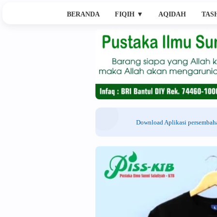
BERANDA
FIQIH
▼
AQIDAH
TAS
Download Aplikasi persemba