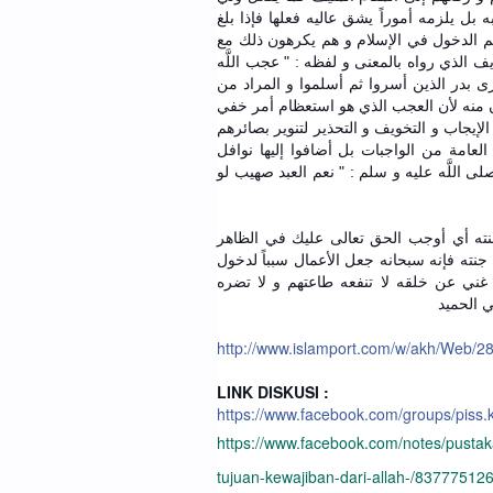
ه بل يلزمه أموراً يشق عاليه فعلها فإذا بلغ
بهم الدخول في الإسلام و هم يكرهون ذلك مع
 الذي رواه بالمعنى و لفظه : " عجب اللَّه
ى بدر الذين أسروا ثم أسلموا و المراد من
ون منه لأن العجب الذي هو استعظام أمر خفي
الإيجاب و التخويف و التحذير لتنوير بصائرهم
لعامة من الواجبات بل أضافوا إليها نوافل
ى اللَّه عليه و سلم : " نعم العبد صهيب لو
( 196 )  أوجب الحق تعالى عليك في الظاهر
نته فإنه سبحانه جعل الأعمال سبباً لدخول
لى غني عن خلقه لا تنفعه طاعتهم و لا تضره
ني الحميد
http://www.islamport.com/w/akh/Web/2
LINK DISKUSI :
https://www.facebook.com/groups/piss
https://www.facebook.com/notes/pustak
tujuan-kewajiban-dari-allah-/8377751