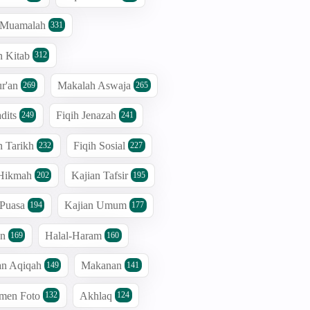
h Muamalah
331
n Kitab
312
r'an
Makalah Aswaja
269
265
dits
Fiqih Jenazah
249
241
n Tarikh
Fiqih Sosial
232
227
 Hikmah
Kajian Tafsir
202
195
 Puasa
Kajian Umum
194
177
an
Halal-Haram
169
160
an Aqiqah
Makanan
149
141
men Foto
Akhlaq
132
124