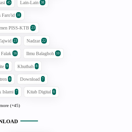
asi
Lain-Lain
45
38
s Faro'id
31
men PISS-KTB
23
Tajwid
Nadzar
23
22
 Falak
Ilmu Balaghoh
16
10
ite
Khutbah
9
8
tren
Download
8
7
 Islami
Kitab Digital
7
6
more (+45)
NLOAD