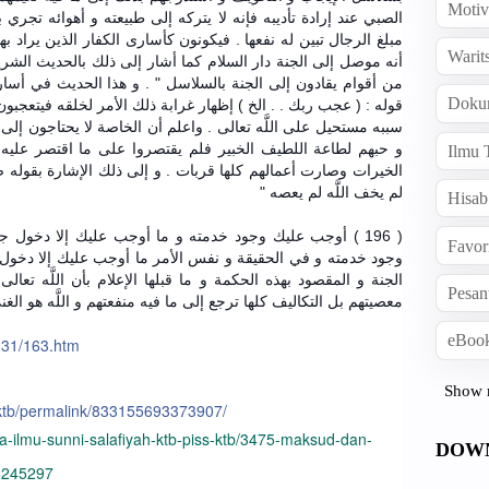
Motiv
الصبي عند إرادة تأديبه فإنه لا يتركه إلى طبيعته و أهوائه تجري ب
مبلغ الرجال تبين له نفعها . فيكونون كأسارى الكفار الذين يراد 
Warit
أنه موصل إلى الجنة دار السلام كما أشار إلى ذلك بالحديث الشريف
من أقوام يقادون إلى الجنة بالسلاسل " . و هذا الحديث في أسار
Doku
قوله : ( عجب ربك . . الخ ) إظهار غرابة ذلك الأمر لخلقه فيتعجب
سببه مستحيل على اللَّه تعالى . واعلم أن الخاصة لا يحتاجون إلى 
و حبهم لطاعة اللطيف الخبير فلم يقتصروا على ما اقتصر عليه ا
Ilmu 
الخيرات وصارت أعمالهم كلها قربات . و إلى ذلك الإشارة بقوله صل
لم يخف اللَّه لم يعصه "
Hisab
أوجب عليك وجود خدمته و ما أوجب عليك إلا دخول جنته أي
Favor
وجود خدمته و في الحقيقة و نفس الأمر ما أوجب عليك إلا دخول ج
الجنة و المقصود بهذه الحكمة و ما قبلها الإعلام بأن اللَّه تعا
Pesan
معصيتهم بل التكاليف كلها ترجع إلى ما فيه منفعتهم و اللَّه هو الغ
eBook
831/163.htm
Show 
.ktb/permalink/833155693373907/
a-ilmu-sunni-salafiyah-ktb-piss-ktb/3475-maksud-dan-
DOW
26245297