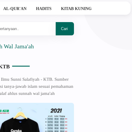
AL-QUR'AN
HADITS
KITAB KUNING
Jama'ah
-KTB
 Ilmu Sunni Salafiyah - KTB. Sumber
si tanya-jawab islam sesuai pemahaman
alaf ahlus sunnah wal jama'ah