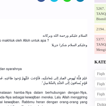
5267
TANQI
Bismil
2194
السلام عليكم ورحمة الله وبركاته
5377
 makhluk oleh Alloh untuk apa ?
TANQI
وعليكم السلام شكرا جزيلا
Mengi
KATE
i dan syarahnya
Fiqih
عَلِمَ قِلَّةَ نُهوضِ العِبادِ إلى مُعامَلَتِهِ، فَأوْجَبَ عَلَيْهِمْ وُجودَ طاعَتِهِ، فَ
قَوْمٍ يُساقونَ إلى الجَنَّةِ بِالسَّلاسِلِ”.
Fiqih
emalasan hamba-Nya dalam berhubungan dengan-Nya,
Fiqih
ada-Nya sebagai kewajiban mereka. Lalu Allah menggiring
ai kewajiban. Rabbmu heran dengan orang-orang yang
Dziki