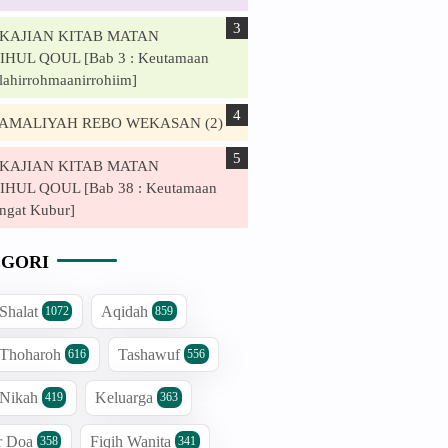
. KAJIAN KITAB MATAN
HUL QOUL [Bab 3 : Keutamaan
lahirrohmaanirrohiim]
. AMALIYAH REBO WEKASAN (2)
. KAJIAN KITAB MATAN
HUL QOUL [Bab 38 : Keutamaan
ngat Kubur]
GORI
 Shalat
Aqidah
1072
859
 Thoharoh
Tashawuf
616
556
 Nikah
Keluarga
419
363
r Doa
Fiqih Wanita
358
341