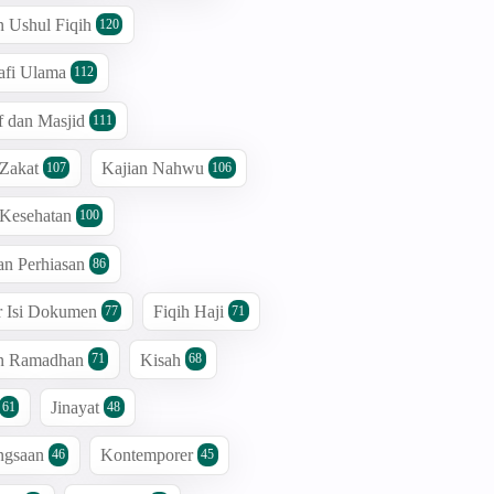
n Ushul Fiqih
120
afi Ulama
112
 dan Masjid
111
 Zakat
Kajian Nahwu
107
106
 Kesehatan
100
an Perhiasan
86
r Isi Dokumen
Fiqih Haji
77
71
an Ramadhan
Kisah
71
68
Jinayat
61
48
ngsaan
Kontemporer
46
45