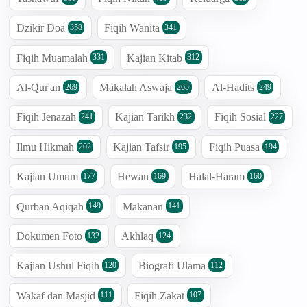
Dzikir Doa
Fiqih Wanita
358
341
Fiqih Muamalah
Kajian Kitab
331
312
Al-Qur'an
Makalah Aswaja
Al-Hadits
269
265
249
Fiqih Jenazah
Kajian Tarikh
Fiqih Sosial
241
232
227
Ilmu Hikmah
Kajian Tafsir
Fiqih Puasa
202
195
194
Kajian Umum
Hewan
Halal-Haram
177
169
160
Qurban Aqiqah
Makanan
149
141
Dokumen Foto
Akhlaq
132
124
Kajian Ushul Fiqih
Biografi Ulama
120
112
Wakaf dan Masjid
Fiqih Zakat
111
107