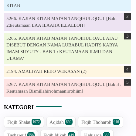
KITAB
5266. KAJIAN KITAB MATAN TANQIHUL QOUL [Bab-
2:keutamaan LAA ILAAHA ILLALLOH]
5265. KAJIAN KITAB MATAN TANQIHUL QAUL ATAU
DISEBUT DENGAN NAMA LUBABUL HADITS KARYA
IMAM SUYUTY - BAB 1 : KEUTAMAAN ILMU DAN
ULAMA'
2194. AMALIYAH REBO WEKASAN (2)
5267. KAJIAN KITAB MATAN TANQIHUL QOUL [Bab 3 :
Keutamaan Bismillahirrohmaanirrohiim]
KATEGORI
Fiqih Shalat
Aqidah
Fiqih Thoharoh
1072
859
616
Tashawuf
Fiqih Nikah
Keluarga
556
419
363