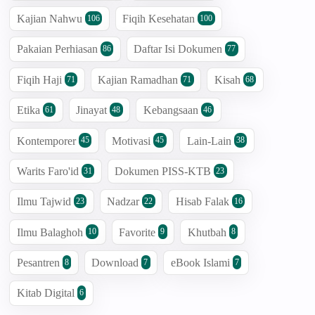
Kajian Nahwu
Fiqih Kesehatan
106
100
Pakaian Perhiasan
Daftar Isi Dokumen
86
77
Fiqih Haji
Kajian Ramadhan
Kisah
71
71
68
Etika
Jinayat
Kebangsaan
61
48
46
Kontemporer
Motivasi
Lain-Lain
45
45
38
Warits Faro'id
Dokumen PISS-KTB
31
23
Ilmu Tajwid
Nadzar
Hisab Falak
23
22
16
Ilmu Balaghoh
Favorite
Khutbah
10
9
8
Pesantren
Download
eBook Islami
8
7
7
Kitab Digital
6