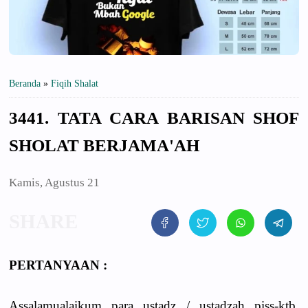
Beranda
»
Fiqih Shalat
3441. TATA CARA BARISAN SHOF
SHOLAT BERJAMA'AH
Kamis, Agustus 21
PERTANYAAN :
Assalamualaikum para ustadz / ustadzah piss-ktb,