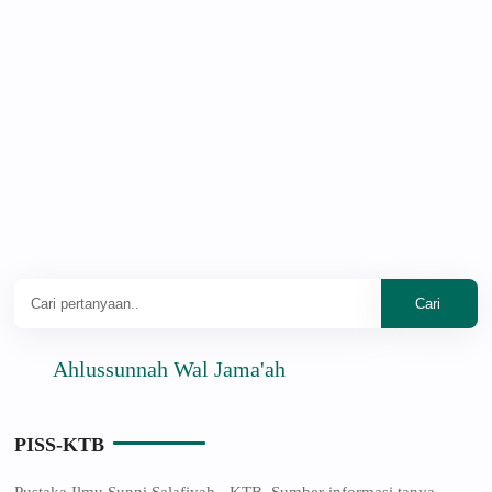
Ahlussunnah Wal Jama'ah
PISS-KTB
Pustaka Ilmu Sunni Salafiyah - KTB. Sumber informasi tanya-