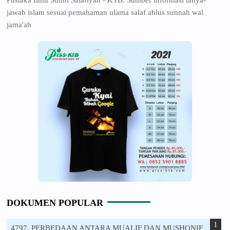
jawab islam sesuai pemahaman ulama salaf ahlus sunnah wal
jama'ah
DOKUMEN POPULAR
4797. PERBEDAAN ANTARA MUALIF DAN MUSHONIF