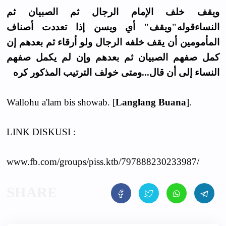
ويقف خلف الإمام الرجال ثم الصبيان ثم
النساءقوله"ويقف" أي ويسن إذا تعددت أصناف
المأمومين أن يقف خلفه الرجال ولو أرقاء ثم بعدهم إن
كمل صفهم الصبيان ثم بعدهم وإن لم يكمل صفهم
النساء إلى أن قال...ومتى خولف الترتيب المذكور كره
Wallohu a'lam bis showab. [
Langlang Buana
].
LINK DISKUSI :
www.fb.com/groups/piss.ktb/797888230233987/