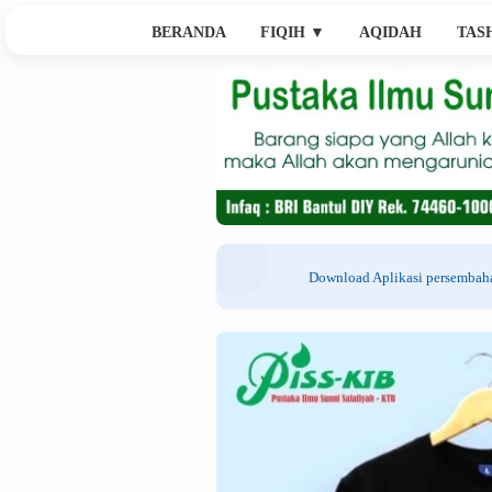
BERANDA
FIQIH
▼
AQIDAH
TAS
Download Aplikasi persemba