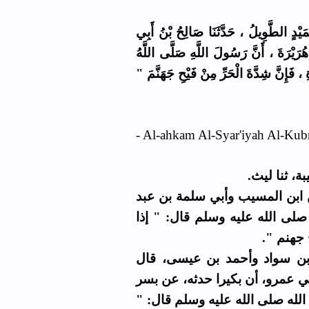
(ٍ الطَّوِيلُ ، حَدَّثَنَا صَالِحُ بْنُ أَبِي
َيْرَةَ ، أَنَّ رَسُولَ اللَّهِ صَلَّى اللَّهُ
اةِ ، فَإِنَّ شِدَّةَ الْحَرِّ مِنْ فَيْحِ جَهَنَّمَ
- Al-ahkam Al-Syar'iyah Al-Kubr
بة، ثنا ليث
ن ابن المسيب وأبي سلمة بن عبد
صلى الله عليه وسلم قال: " إذا
فيح جهنم
بن سواد وأحمد بن عيسى، قال
رني عمرو، أن بكيرا حدثه، عن بسر
ل الله صلى الله عليه وسلم قال