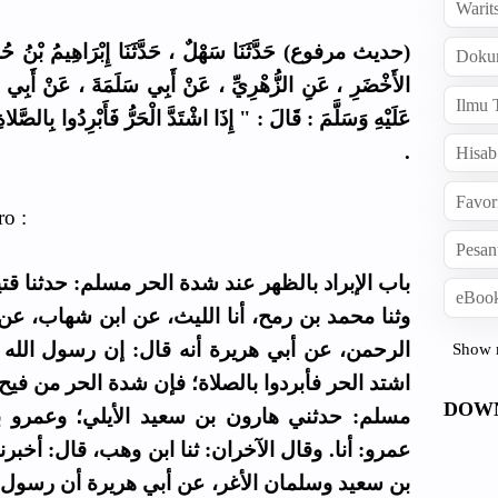
Warit
حديث مرفوع) حَدَّثَنَا سَهْلٌ ، حَدَّثَنَا إِبْرَاهِيمُ بْنُ حُمَيْد
Doku
الأَخْضَرِ ، عَنِ الزُّهْرِيِّ ، عَنْ أَبِي سَلَمَةَ ، عَنْ أَبِي هُر
Ilmu 
عَلَيْهِ وَسَلَّمَ : قَالَ : " إِذَا اشْتَدَّ الْحَرُّ فَأَبْرِدُوا بِالصَّل "
.
Hisab
Favor
o :
Pesan
باب الإبراد بالظهر عند شدة الحر مسلم: حدثنا قتي.
eBook
وثنا محمد بن رمح، أنا الليث، عن ابن شهاب، ع
الرحمن، عن أبي هريرة أنه قال: إن رسول الله 
Show 
اشتد الحر فأبردوا بالصلاة؛ فإن شدة الحر من  ".
DOW
مسلم: حدثني هارون بن سعيد الأيلي؛ وعمرو 
عمرو: أنا. وقال الآخران: ثنا ابن وهب، قال: أخب
بن سعيد وسلمان الأغر، عن أبي هريرة أن رسو: "