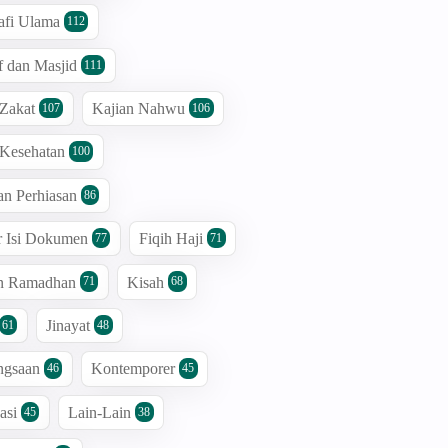
afi Ulama
112
 dan Masjid
111
 Zakat
Kajian Nahwu
107
106
 Kesehatan
100
an Perhiasan
86
r Isi Dokumen
Fiqih Haji
77
71
an Ramadhan
Kisah
71
68
Jinayat
61
48
ngsaan
Kontemporer
46
45
asi
Lain-Lain
45
38