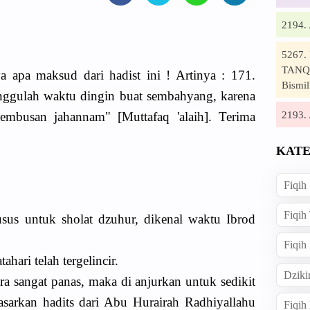
2194
5267
TANQI
a apa maksud dari hadist ini ! Artinya : 171.
Bismil
unggulah waktu dingin buat sembahyang, karena
2193
hembusan jahannam" [Muttafaq 'alaih]. Terima
KATE
Fiqih
Fiqih
us untuk sholat dzuhur, dikenal waktu Ibrod
Fiqih
ahari telah tergelincir.
Dziki
ara sangat panas, maka di anjurkan untuk sedikit
asarkan hadits dari Abu Hurairah Radhiyallahu
Fiqi