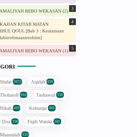
. AMALIYAH REBO WEKASAN (2)
. KAJIAN KITAB MATAN
HUL QOUL [Bab 3 : Keutamaan
lahirrohmaanirrohiim]
. AMALIYAH REBO WEKASAN (1)
GORI
 Shalat
Aqidah
1072
859
 Thoharoh
Tashawuf
616
556
 Nikah
Keluarga
419
363
r Doa
Fiqih Wanita
358
341
h Muamalah
331