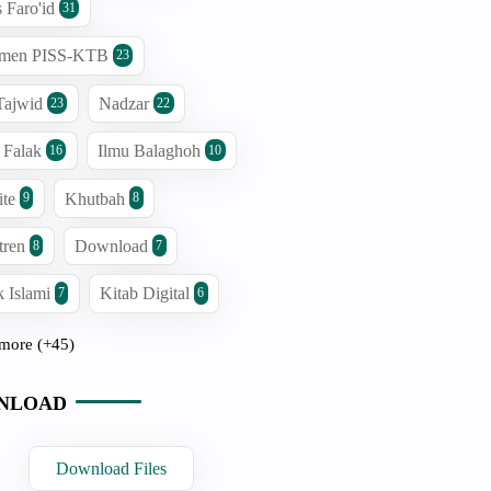
s Faro'id
31
men PISS-KTB
23
Tajwid
Nadzar
23
22
 Falak
Ilmu Balaghoh
16
10
ite
Khutbah
9
8
tren
Download
8
7
 Islami
Kitab Digital
7
6
more (+45)
NLOAD
Download Files