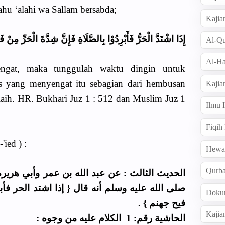
ahu ‘alahi wa Sallam bersabda;
Kajia
إِذَا اشْتَدَّ الْحَرُّ فَأَبْرِدُوْا بِالصَّلَاةِ فَإِنَّ شِدَّةَ الْحَرِّ مِنْ فَ
Al-Qu
Al-Ha
engat, maka tunggulah waktu dingin untuk
s yang menyengat itu sebagian dari hembusan
Kajia
laih. HR. Bukhari Juz 1 : 512 dan Muslim Juz 1
Ilmu
Fiqih
ied ) :
Hew
Qurb
الحديث الثالث : عن عبد الله بن عمر وأبي هري
صلى الله عليه وسلم أنه قال { إذا اشتد الحر فأب
Doku
فيح جهنم } .
Kajia
الحاشية رقم: 1 الكلام عليه من وجوه :