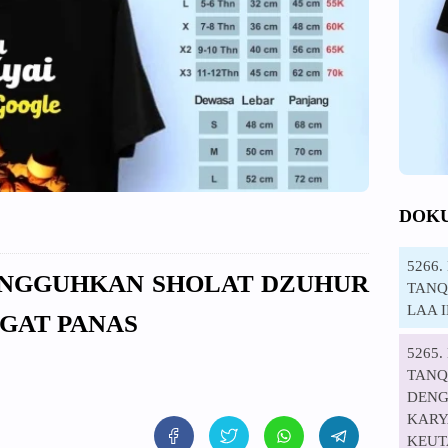
DOK
5266
NANGGUHKAN SHOLAT DZUHUR
TANQI
LAA 
GAT PANAS
5265
TANQ
DENG
KARYA
KEUT