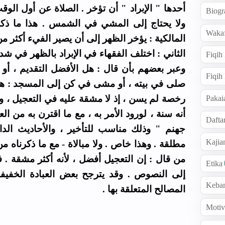
أحدها " الإبراد " أن تؤخر . الصلاة عن أول ا ،
Biogr
ولا يحتاج إلى المشي في الشمس . هذا ما ذك
Wakaf
المالكية : يؤخر الظهر إلى أن يصير الفيء أكثر  .
الثاني : اختلف الفقهاء في الإبراد بالظهر في  ;
Fiqih
وعبر بعضهم بأن قال : هل الأفضل التقديم ، أو ا
Fiqih
صلى في بيته ، أو مشى في كن إلى المسجد : هل يس
رخصة لم يسن ، إذ لا مشقة عليه في التعجيل ، وإ :
Pakai
أنه سنة ، لورود الأمر به ، مع ما اقترن به من ا
Dafta
جهنم " وذلك مناسب للتأخير ، والأحاديث الدا
Kaji
مطلقة . وهذا خاص . ولا مبالاة - مع ما ذكرناه م
من قال : إن التعجيل أفضل ، لأنه أكثر مشقة . ف
Etika
إلى النصوص . وقد يترجح بعض العبادة الخفي
Keba
المصالح المتعلقة بها .
Motiv