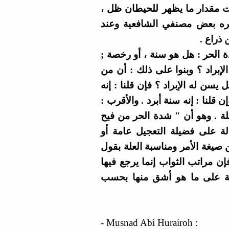
لوقت مقدار ما يظهر للحيطان ظل
ره بعض مصنفي الشافعية وعند
من ذراع
شدة الحر : هل هو سنة ، أو رخصة
لإبراد ؟ وبنوا على ذلك : أن من
ن له الإبراد ؟ فإن قلنا : إنه
ن قلنا : إنه سنة أبرد . والأقرب
لعلة . وهو أن " شدة الحر من فيح
لة على فضيلة التعجيل عامة أو
ن صيغة الأمر ومناسبة العلة بقول
إن مراتب الثواب إنما يرجع فيها
فة على ما هو أشق منها بحسب
- Musnad Abi Hurairoh :