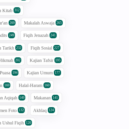
n Kitab
312
r'an
Makalah Aswaja
269
265
dits
Fiqih Jenazah
249
241
n Tarikh
Fiqih Sosial
232
227
 Hikmah
Kajian Tafsir
202
195
 Puasa
Kajian Umum
194
177
an
Halal-Haram
169
160
an Aqiqah
Makanan
149
141
men Foto
Akhlaq
132
124
n Ushul Fiqih
120