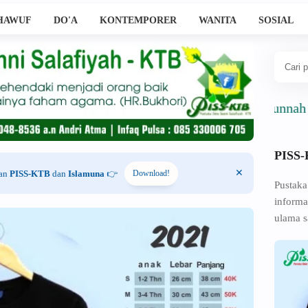
HAWUF
DO'A
KONTEMPORER
WANITA
SOSIAL
Ahlussunnah Wal Jam
PISS
han
PISS-KTB
dan
Islamuna
👉
Download!
Pustaka
informa
ulama s