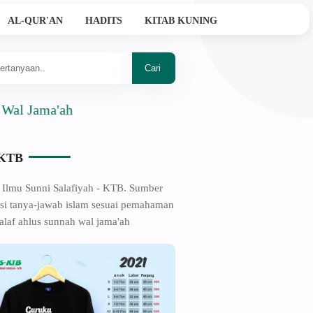
AL-QUR'AN
HADITS
KITAB KUNING
a'ah
-KTB
 Ilmu Sunni Salafiyah - KTB. Sumber
si tanya-jawab islam sesuai pemahaman
alaf ahlus sunnah wal jama'ah