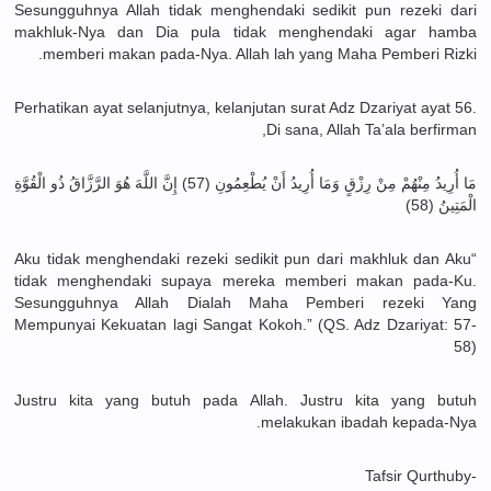
Sesungguhnya Allah tidak menghendaki sedikit pun rezeki dari
makhluk-Nya dan Dia pula tidak menghendaki agar hamba
memberi makan pada-Nya. Allah lah yang Maha Pemberi Rizki.
Perhatikan ayat selanjutnya, kelanjutan surat Adz Dzariyat ayat 56.
Di sana, Allah Ta’ala berfirman,
مَا أُرِيدُ مِنْهُمْ مِنْ رِزْقٍ وَمَا أُرِيدُ أَنْ يُطْعِمُونِ (57) إِنَّ اللَّهَ هُوَ الرَّزَّاقُ ذُو الْقُوَّةِ
الْمَتِينُ (58)
“Aku tidak menghendaki rezeki sedikit pun dari makhluk dan Aku
tidak menghendaki supaya mereka memberi makan pada-Ku.
Sesungguhnya Allah Dialah Maha Pemberi rezeki Yang
Mempunyai Kekuatan lagi Sangat Kokoh.” (QS. Adz Dzariyat: 57-
58)
Justru kita yang butuh pada Allah. Justru kita yang butuh
melakukan ibadah kepada-Nya.
-Tafsir Qurthuby