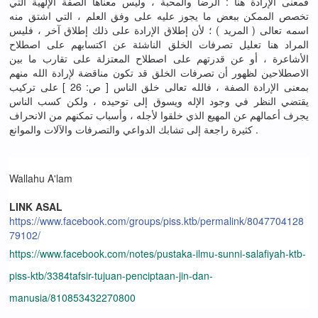
فمعنى الإرادة هنا : الرضا والمحبة ، وليس معناها الصفة الإلهية التي
تخصص الممكن ببعض ما يجوز عليه على وفق العلم ، التي اشتق منه
اسمه تعالى ( المريد ) ؛ لأن إطلاق الإرادة على ذلك إطلاق آخر ، فليس
المراد هنا تعليل تصرفات الخلق الناشئة عن اكتسابهم على اصطلاح
الأشاعرة ، أو عن قدرتهم على اصطلاح المعتزلة على تقارب ما بين
الاصطلاحين لظهور أن تصرفات الخلق قد تكون مناقضة لإرادة الله منهم
بمعنى الإرادة الصفة ، فالله تعالى خلق الناس [ ص: 26 ] على تركيب
يقتضي النظر في وجود الإله ويسوق إلى توحيده ، ولكن كسب الناس
يجرف أعمالهم عن المهيع الذي خلقوا لأجله ، وأسباب تمكنهم من الانحراف
كثيرة راجعة إلى تشابك الدواعي والتصرفات والآلات والموانع .
Wallahu A'lam
LINK ASAL
https://www.facebook.com/groups/piss.ktb/permalink/8047704128
79102/
https://www.facebook.com/notes/pustaka-ilmu-sunni-salafiyah-ktb-
piss-ktb/3384tafsir-tujuan-penciptaan-jin-dan-
manusia/810853432270800