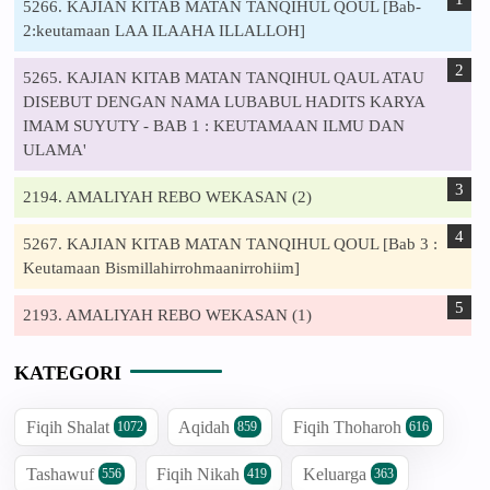
5266. KAJIAN KITAB MATAN TANQIHUL QOUL [Bab-
2:keutamaan LAA ILAAHA ILLALLOH]
5265. KAJIAN KITAB MATAN TANQIHUL QAUL ATAU
DISEBUT DENGAN NAMA LUBABUL HADITS KARYA
IMAM SUYUTY - BAB 1 : KEUTAMAAN ILMU DAN
ULAMA'
2194. AMALIYAH REBO WEKASAN (2)
5267. KAJIAN KITAB MATAN TANQIHUL QOUL [Bab 3 :
Keutamaan Bismillahirrohmaanirrohiim]
2193. AMALIYAH REBO WEKASAN (1)
KATEGORI
Fiqih Shalat
Aqidah
Fiqih Thoharoh
1072
859
616
Tashawuf
Fiqih Nikah
Keluarga
556
419
363