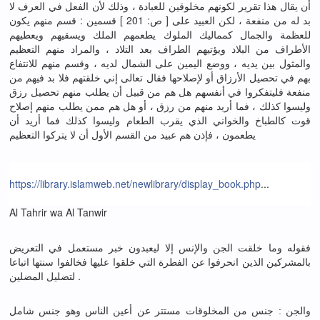
أن يقال هذا تقرير لكونهم مخلوقين للعبادة ، وذلك لأن الفعل في العرف لا
بد له من منفعة ، لكن العبيد على [ ص: 201 ] قسمين : قسم منهم يكون
للعظمة والجمال كمماليك الملوك يطعمهم الملك ويسقيهم ويعطيهم
الأطراف من البلاد ويؤتيهم الطراف بعد التلاد ، والمراد منهم التعظيم
والمثول بين يديه ، ووضع اليمين على الشمال لديه ، وقسم منهم للانتفاع
بهم في تحصيل الأرزاق أو لإصلاحها فقال تعالى إني خلقتهم فلا بد فيهم من
منفعة فليتفكروا في أنفسهم هل هم من قبيل أن يطلب منهم تحصيل رزق
وليسوا كذلك ، فما أريد منهم من رزق ، أو هل هم ممن يطلب منهم إصلاح
قوت كالطباخ والخواني الذي يقرب الطعام وليسوا كذلك فما أريد أن
يطعمون ، فإذن هم عبيد من القسم الأول أن لا يتركوا التعظيم
https://library.islamweb.net/newlibrary/display_book.php
...
Al Tahrir wa Al Tanwir
فقوله وما خلقت الجن والإنس إلا ليعبدون خبر مستعمل في التعريض
بالمشركين الذين انحرفوا عن الفطرة التي خلقوا عليها فخالفوا سنتها اتباعا
لتضليل المضلين .
والجن : جنس من المخلوقات مستتر عن أعين الناس وهو جنس شامل