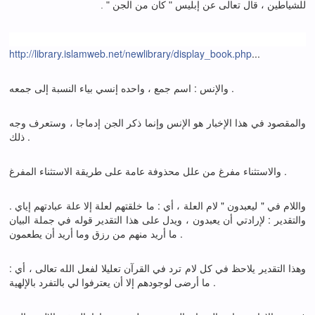
للشياطين ، قال تعالى عن إبليس " كان من الجن " .
http://library.islamweb.net/newlibrary/display_book.php
...
والإنس : اسم جمع ، واحده إنسي بياء النسبة إلى جمعه .
والمقصود في هذا الإخبار هو الإنس وإنما ذكر الجن إدماجا ، وستعرف وجه
ذلك .
والاستثناء مفرغ من علل محذوفة عامة على طريقة الاستثناء المفرغ .
واللام في " ليعبدون " لام العلة ، أي : ما خلقتهم لعلة إلا علة عبادتهم إياي .
والتقدير : لإرادتي أن يعبدون ، ويدل على هذا التقدير قوله في جملة البيان
ما أريد منهم من رزق وما أريد أن يطعمون .
وهذا التقدير يلاحظ في كل لام ترد في القرآن تعليلا لفعل الله تعالى ، أي :
ما أرضى لوجودهم إلا أن يعترفوا لي بالتفرد بالإلهية .