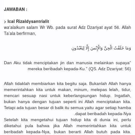
JAWABAN :
> Ical Rizaldysantrialit
wa'alaikum salam Wr Wb. pada surat Adz Dzariyat ayat 56. Allah
Ta’ala berfirman,
وَمَا خَلَقْتُ الْجِنَّ وَالْإِنْسَ إِلَّا لِيَعْبُدُونِ
“Dan Aku tidak menciptakan jin dan manusia melainkan supaya
mereka beribadah kepada-Ku.” (QS. Adz Dzariyat: 56)
Allah tidaklah membiarkan kita begitu saja. Bukanlah Allah hanya
memerintahkan kita untuk makan, minum, melepas lelah, tidur,
mencari sesuap nasi untuk keberlangsungan hidup. Ingatlah,
bukan hanya dengan tujuan seperti ini Allah menciptakan kita.
Tetapi ada tujuan besar di balik itu semua yaitu agar setiap hamba
dapat beribadah kepada-Nya.
Setelah kita mengetahui tujuan hidup kita di dunia ini, perlu
diketahui pula bahwa jika Allah memerintahkan kita untuk
beribadah kepada-Nya, bukan berarti Allah butuh pada kita.