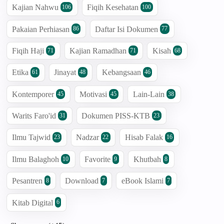
Kajian Nahwu
Fiqih Kesehatan
106
100
Pakaian Perhiasan
Daftar Isi Dokumen
86
77
Fiqih Haji
Kajian Ramadhan
Kisah
71
71
68
Etika
Jinayat
Kebangsaan
61
48
46
Kontemporer
Motivasi
Lain-Lain
45
45
38
Warits Faro'id
Dokumen PISS-KTB
31
23
Ilmu Tajwid
Nadzar
Hisab Falak
23
22
16
Ilmu Balaghoh
Favorite
Khutbah
10
9
8
Pesantren
Download
eBook Islami
8
7
7
Kitab Digital
6