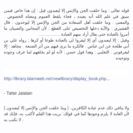
قوله تعالى : وما خلقت الجن والإنس إلا ليعبدون قيل : إن هذا خاص فيمن
سبق في علم الله أنه يعبده ، فجاء بلفظ العموم ومعناه الخصوص .
والمعنى : وما خلقت أهل السعادة من الجن والإنس إلا ليوحدون . قال
القشيري : والآية دخلها التخصيص على القطع ; لأن المجانين والصبيان ما
أمروا بالعبادة حتى يقال أراد منهم العبادة ..................
وقيل : إلا ليعبدون أي إلا ليقروا لي بالعبادة طوعا أو كرها ; رواه علي بن
أبي طلحة عن ابن عباس . فالكره ما يرى فيهم من أثر الصنعة . مجاهد : إلا
ليعرفوني . الثعلبي : وهذا قول حسن ; لأنه لو لم يخلقهم لما عرف وجوده
وتوحيده
http://library.islamweb.net/newlibrary/display_book.php
...
- Tafsir Jalalain
{ وما خلقت الجن والإنس إلا ليعبدون } ولا ينافي ذلك عدم عبادة الكافرين،
لأن الغاية لا يلزم وجودها كما في قولك: بريت هذا القلم لأكتب به، فإنك قد
لا تكتب به .