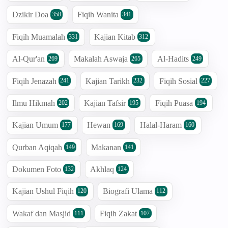
Dzikir Doa
Fiqih Wanita
358
341
Fiqih Muamalah
Kajian Kitab
331
312
Al-Qur'an
Makalah Aswaja
Al-Hadits
269
265
249
Fiqih Jenazah
Kajian Tarikh
Fiqih Sosial
241
232
227
Ilmu Hikmah
Kajian Tafsir
Fiqih Puasa
202
195
194
Kajian Umum
Hewan
Halal-Haram
177
169
160
Qurban Aqiqah
Makanan
149
141
Dokumen Foto
Akhlaq
132
124
Kajian Ushul Fiqih
Biografi Ulama
120
112
Wakaf dan Masjid
Fiqih Zakat
111
107