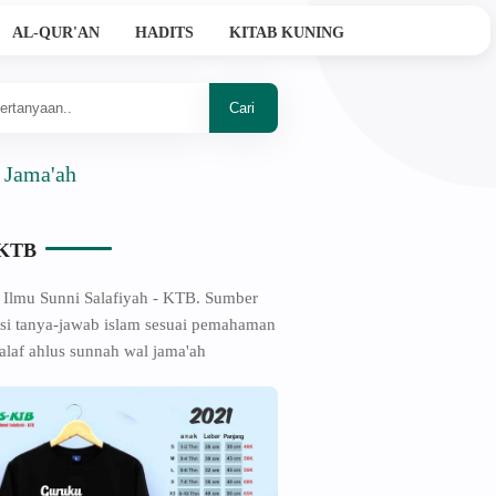
AL-QUR'AN
HADITS
KITAB KUNING
-KTB
 Ilmu Sunni Salafiyah - KTB. Sumber
si tanya-jawab islam sesuai pemahaman
alaf ahlus sunnah wal jama'ah