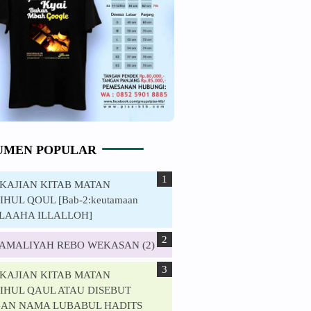
UMEN POPULAR
. KAJIAN KITAB MATAN
HUL QOUL [Bab-2:keutamaan
ILAAHA ILLALLOH]
. AMALIYAH REBO WEKASAN (2)
. KAJIAN KITAB MATAN
IHUL QAUL ATAU DISEBUT
AN NAMA LUBABUL HADITS