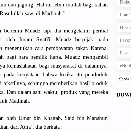
Doku
m dan jagung. Hal itu lebih mudah bagi kalian
 Rasulullah saw. di Madinah."
Ilmu 
Hisab
 bertemu Muadz tapi dia mengetahui perihal
n oleh Imam Syafi'i. Muadz berpijak pada
Favor
am menentukan cara pembayaran zakat. Karena,
Pesan
h bagi para pemilik harta. Muadz mengambil
anya kemaslahatan bagi masyarakat di dalamnya.
eBook
n pada kenyataan bahwa ketika itu penduduk
Show 
 tekstilnya, sehingga memberikan hasil produk
eka. Dan dalam satu waktu, produk yang mereka
DOW
uduk Madinah.
an oleh Umar bin Khattab. Said bin Manshur,
an dari Atha`, dia berkata :