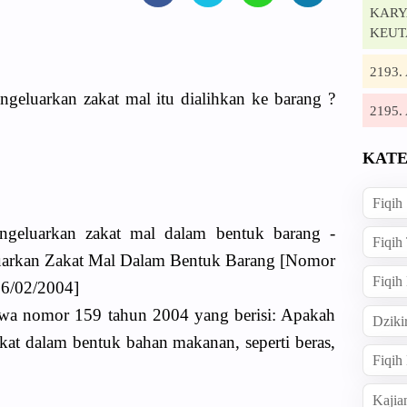
KARYA
KEUT
2193
geluarkan zakat mal itu dialihkan ke barang ?
2195
KATE
Fiqih
geluarkan zakat mal dalam bentuk barang -
Fiqih
uarkan Zakat Mal Dalam Bentuk Barang [Nomor
Fiqih
16/02/2004]
wa nomor 159 tahun 2004 yang berisi: Apakah
Dziki
kat dalam bentuk bahan makanan, seperti beras,
Fiqi
Kajia