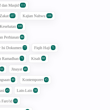
 dan Masjid
111
 Zakat
Kajian Nahwu
107
106
 Kesehatan
100
an Perhiasan
86
r Isi Dokumen
Fiqih Haji
77
71
an Ramadhan
Kisah
71
68
Jinayat
61
48
ngsaan
Kontemporer
46
45
asi
Lain-Lain
45
38
s Faro'id
31