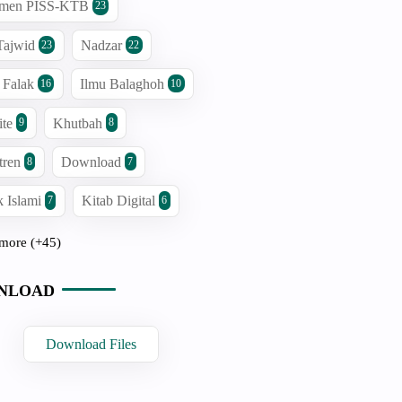
men PISS-KTB
23
Tajwid
Nadzar
23
22
 Falak
Ilmu Balaghoh
16
10
ite
Khutbah
9
8
tren
Download
8
7
 Islami
Kitab Digital
7
6
more (+45)
NLOAD
Download Files