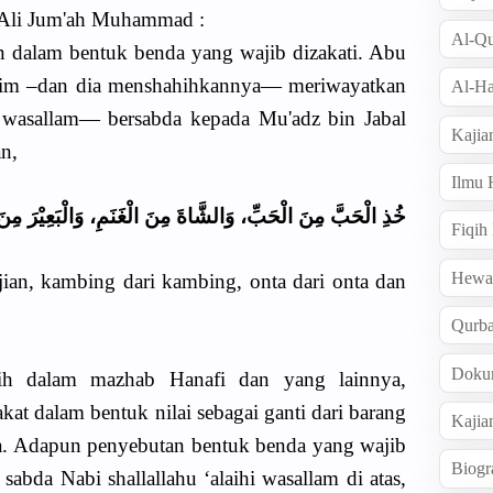
 Ali Jum'ah Muhammad :
Al-Qu
an dalam bentuk benda yang wajib dizakati. Abu
kim –dan dia menshahihkannya— meriwayatkan
Al-Ha
hi wasallam— bersabda kepada Mu'adz bin Jabal
Kajia
n,
Ilmu
خُذِ الْحَبَّ مِنَ الْحَبِّ، وَالشَّاةَ مِنَ الْغَنَمِ، وَالْبَعِيْرَ مِنَ ا
Fiqih
Hew
bijian, kambing dari kambing, onta dari onta dan
Qurb
Doku
kih dalam mazhab Hanafi dan yang lainnya,
at dalam bentuk nilai sebagai ganti dari barang
Kajia
ya. Adapun penyebutan bentuk benda yang wajib
Biogr
sabda Nabi shallallahu ‘alaihi wasallam di atas,