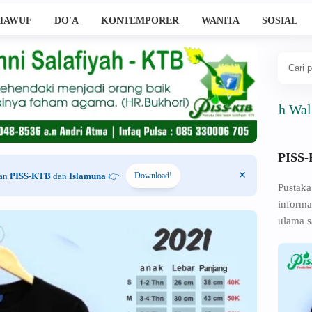
HAWUF
DO'A
KONTEMPORER
WANITA
SOSIAL
Ahlussunnah Wal Jama'ah
PISS
han
PISS-KTB
dan
Islamuna
👉
Download!
Pustaka
informa
ulama s