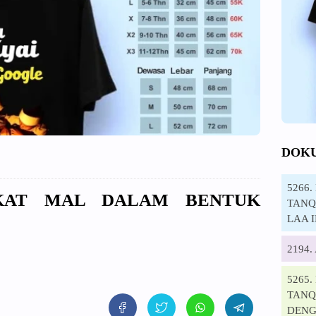
DOK
5266
AKAT MAL DALAM BENTUK
TANQI
LAA 
2194
5265
TANQ
DENG