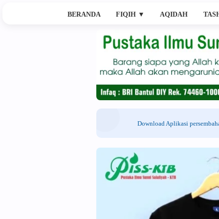
BERANDA
FIQIH
▼
AQIDAH
TAS
Download Aplikasi persemba