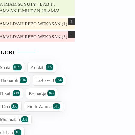
 IMAM SUYUTY - BAB 1 :
AMAAN ILMU DAN ULAMA'
. AMALIYAH REBO WEKASAN (1)
. AMALIYAH REBO WEKASAN (3)
GORI
 Shalat
Aqidah
1072
859
 Thoharoh
Tashawuf
616
556
 Nikah
Keluarga
419
363
r Doa
Fiqih Wanita
358
341
h Muamalah
331
n Kitab
312