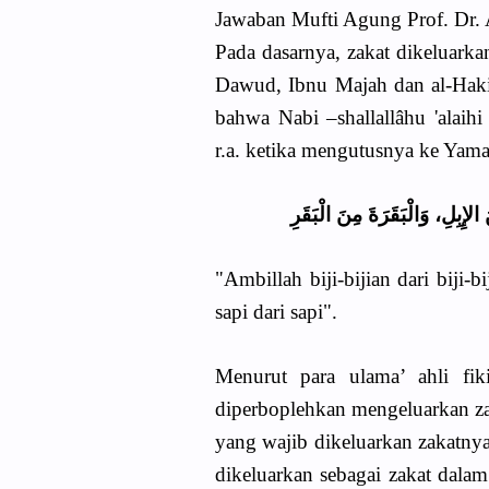
Jawaban Mufti Agung Prof. Dr.
Pada dasarnya, zakat dikeluark
Dawud, Ibnu Majah dan al-Ha
bahwa Nabi –shallallâhu 'alai
r.a. ketika mengutusnya ke Yama
لإِبِلِ، وَالْبَقَرَةَ مِنَ الْبَقَرِ
"Ambillah biji-bijian dari biji-
sapi dari sapi".
Menurut para ulama’ ahli fi
diperboplehkan mengeluarkan zak
yang wajib dikeluarkan zakatn
dikeluarkan sebagai zakat dalam 