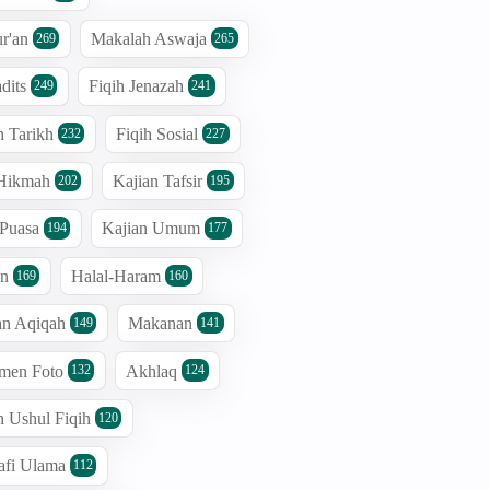
r'an
Makalah Aswaja
269
265
dits
Fiqih Jenazah
249
241
n Tarikh
Fiqih Sosial
232
227
 Hikmah
Kajian Tafsir
202
195
 Puasa
Kajian Umum
194
177
an
Halal-Haram
169
160
an Aqiqah
Makanan
149
141
men Foto
Akhlaq
132
124
n Ushul Fiqih
120
afi Ulama
112