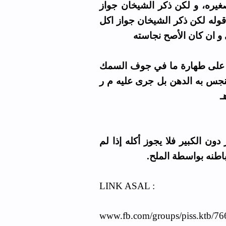
من المستقذرات. وظاهره لا فرق
اكل الصغير مع ما في جوفه لعسر
الصغير الخ) و قوله مع 
وعبارته : وقد اتفق ابن حجر و
الصغير من الدم والروث وجواز أك
ا
وأما حكم الروث فيعفى عنه في ا
ينزع ما في جوفه لام
LINK ASAL :
www.fb.com/groups/piss.ktb/