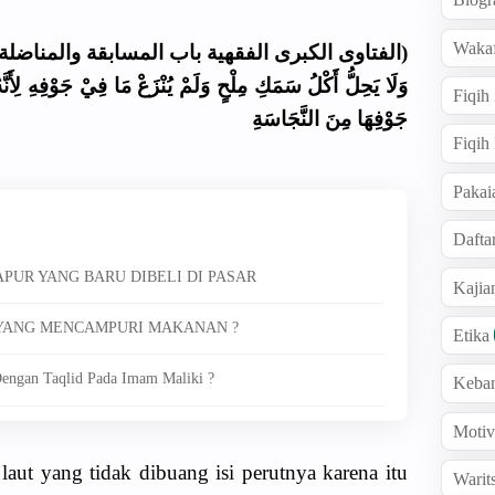
Wakaf
الفتاوى الكبرى الفقهية باب المسابقة والمناضلة )
 مَا فِيْ جَوْفِهِ لِأَنَّهُ فِي أَكْلِ السَّمَكَةِ كُلِّهَا مَعَ مَا فِيْ
Fiqih
جَوْفِهَا مِنَ النَّجَاسَةِ
Fiqih
Pakai
Dafta
PUR YANG BARU DIBELI DI PASAR
Kaji
 YANG MENCAMPURI MAKANAN ?
Etika
engan Taqlid Pada Imam Maliki ?
Keba
Motiv
aut yang tidak dibuang isi perutnya karena itu
Warit