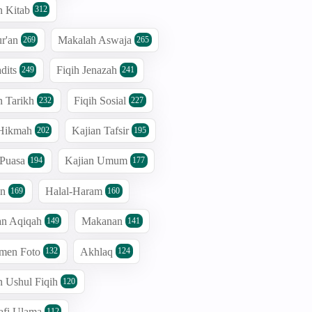
n Kitab
312
r'an
Makalah Aswaja
269
265
dits
Fiqih Jenazah
249
241
n Tarikh
Fiqih Sosial
232
227
 Hikmah
Kajian Tafsir
202
195
 Puasa
Kajian Umum
194
177
an
Halal-Haram
169
160
an Aqiqah
Makanan
149
141
men Foto
Akhlaq
132
124
n Ushul Fiqih
120
afi Ulama
112