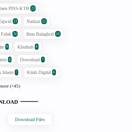
men PISS-KTB
23
Tajwid
Nadzar
23
22
 Falak
Ilmu Balaghoh
16
10
ite
Khutbah
9
8
tren
Download
8
7
 Islami
Kitab Digital
7
6
more (+45)
NLOAD
Download Files