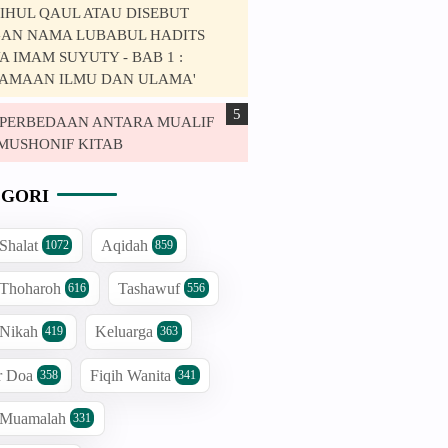
IHUL QAUL ATAU DISEBUT
AN NAMA LUBABUL HADITS
 IMAM SUYUTY - BAB 1 :
AMAAN ILMU DAN ULAMA'
. PERBEDAAN ANTARA MUALIF
MUSHONIF KITAB
GORI
 Shalat
Aqidah
1072
859
 Thoharoh
Tashawuf
616
556
 Nikah
Keluarga
419
363
r Doa
Fiqih Wanita
358
341
h Muamalah
331