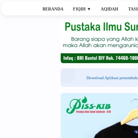
BERANDA
FIQIH
▼
AQIDAH
TAS
Download Aplikasi persemba