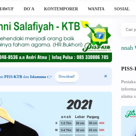
HAWUF
DO'A
KONTEMPORER
WANITA
SOSIAL
Ahlussunnah Wal Jam
PISS
han
PISS-KTB
dan
Islamuna
👉
Download!
Pustaka
informa
ulama s