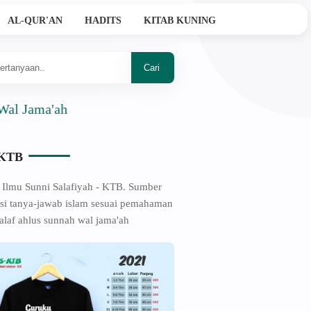
AL-QUR'AN
HADITS
KITAB KUNING
a'ah
-KTB
 Ilmu Sunni Salafiyah - KTB. Sumber
si tanya-jawab islam sesuai pemahaman
alaf ahlus sunnah wal jama'ah