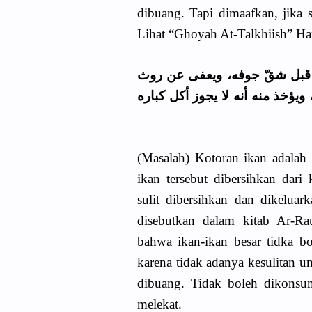
dibuang. Tapi dimaafkan, jika 
Lihat “Ghoyah At-Talkhiish” H
(مسألة): روث السمك نجس، وي
تعسر تنقيته وإخراجه، لكن يكره 
(Masalah) Kotoran ikan adalah
ikan tersebut dibersihkan dar
sulit dibersihkan dan dikelua
disebutkan dalam kitab Ar-Ra
bahwa ikan-ikan besar tidka b
karena tidak adanya kesulitan u
dibuang. Tidak boleh dikonsum
melekat.