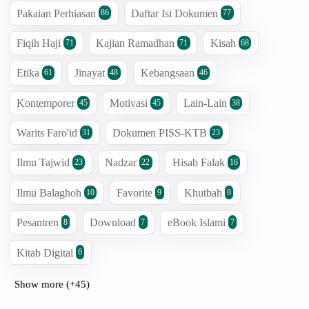
Pakaian Perhiasan
Daftar Isi Dokumen
86
77
Fiqih Haji
Kajian Ramadhan
Kisah
71
71
68
Etika
Jinayat
Kebangsaan
61
48
46
Kontemporer
Motivasi
Lain-Lain
45
45
38
Warits Faro'id
Dokumen PISS-KTB
31
23
Ilmu Tajwid
Nadzar
Hisab Falak
23
22
16
Ilmu Balaghoh
Favorite
Khutbah
10
9
8
Pesantren
Download
eBook Islami
8
7
7
Kitab Digital
6
Show more (+45)