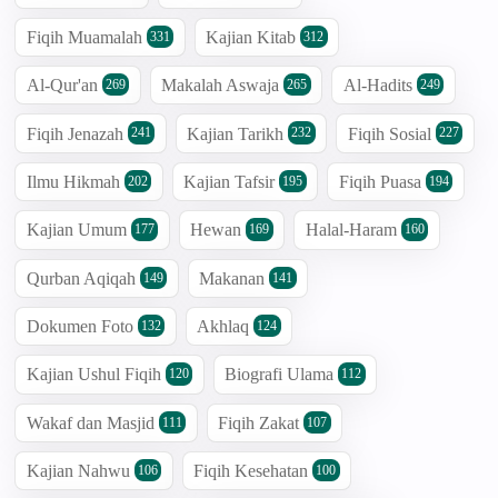
Fiqih Muamalah
Kajian Kitab
331
312
Al-Qur'an
Makalah Aswaja
Al-Hadits
269
265
249
Fiqih Jenazah
Kajian Tarikh
Fiqih Sosial
241
232
227
Ilmu Hikmah
Kajian Tafsir
Fiqih Puasa
202
195
194
Kajian Umum
Hewan
Halal-Haram
177
169
160
Qurban Aqiqah
Makanan
149
141
Dokumen Foto
Akhlaq
132
124
Kajian Ushul Fiqih
Biografi Ulama
120
112
Wakaf dan Masjid
Fiqih Zakat
111
107
Kajian Nahwu
Fiqih Kesehatan
106
100