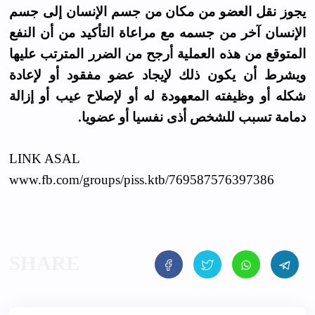
يجوز نقل العضو من مكان من جسم الإنسان إلى جسم
الإنسان آخر من جسمه مع مراعاة التأكيد من أن النفع
المتوقع من هذه العملية أرجح من الضرر المترتب عليها
ويشرط أن يكون ذلك لإيجاد عضو مفقود أو لإعادة
شكله أو وظيفته المعهودة له أو لإصلاح عيب أو إزالة
دمامة تسبب للشخص أذى نفسيا أو عضويا.
LINK ASAL
www.fb.com/groups/piss.ktb/769587576397386