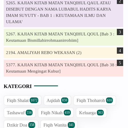
5265. KAJIAN KITAB MATAN TANQIHUL QAUL ATAU
DISEBUT DENGAN NAMA LUBABUL HADITS KARYA
IMAM SUYUTY - BAB 1 : KEUTAMAAN ILMU DAN
ULAMA'
5267. KAJIAN KITAB MATAN TANQIHUL QOUL [Bab 3 :
Keutamaan Bismillahirrohmaanirrohiim]
2194. AMALIYAH REBO WEKASAN (2)
5377. KAJIAN KITAB MATAN TANQIHUL QOUL [Bab 38 :
Keutamaan Mengingat Kubur]
KATEGORI
Fiqih Shalat
Aqidah
Fiqih Thoharoh
1072
859
616
Tashawuf
Fiqih Nikah
Keluarga
556
419
363
Dzikir Doa
Fiqih Wanita
358
341