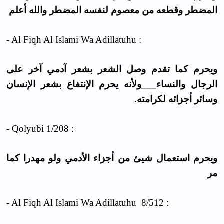
المضطر وقطعه من معصوم لنفسه المضطر والله أعلم
- Al Fiqh Al Islami Wa Adillatuhu :
ويحرم كما تقدم وصل الشعر بشعر آدمي آخر على
الرجال والنساء___ولأنه يحرم الإنتفاع بشعر الإنسان
وسائر أجزائه لكرامته.
- Qolyubi 1/208 :
ويحرم استعمال شيئ من أجزاء الأدمي ولو مهدرا كما
مر
- Al Fiqh Al Islami Wa Adillatuhu 8/512 :