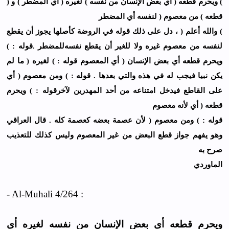
) ﻭﻳﺤﺮﻡ ﻗﻄﻌﻪ ( ﺃﻱ ﺑﻌﺾ ﺍﻹﻧﺴﺎﻥ ﻣﻦ ﻧﻔﺴﻪ ) ﻟﻐﻴﺮﻩ ( ﺃﻱ ﺍﻟﻤﻀﻄﺮ ) ﻭ (
ﻗﻄﻌﻪ ) ﻣﻦ ﻣﻌﺼﻮﻡ ( ﻟﻨﻔﺴﻪ ﺃﻱ ﺍﻟﻤﻀﻄﺮ
) ﻭﺍﻟﻠﻪ ﺃﻋﻠﻢ ( ، ﺩﻝ ﻋﻠﻰ ﺫﻟﻚ ﻗﻮﻟﻪ ﻓﻲ ﺍﻟﺮﻭﺿﺔ ﻛﺄﺻﻠﻬﺎ ﻳﺠﻮﺯ ﺃﻥ ﻳﻘﻄﻊ
ﻟﻨﻔﺴﻪ ﻣﻦ ﻣﻌﺼﻮﻡ ﻏﻴﺮﻩ ﻭﻻ ﻟﻠﻐﻴﺮ ﺃﻥ ﻳﻘﻄﻊ ﻧﻔﺴﻪﻟﻠﻤﻀﻄﺮ .ﻗﻮﻟﻪ : )
ﻭﻳﺤﺮﻡ ﻗﻄﻌﻪ ﺃﻱ ﺑﻌﺾ ﺍﻹﻧﺴﺎﻥ ( ﺃﻱ ﺍﻟﻤﻌﺼﻮﻡ ﻗﻮﻟﻪ : ) ﻟﻐﻴﺮﻩ ( ﻣﺎ ﻟﻢ
ﻳﻜﻦ ﻧﺒﻴﺎ ﻓﻴﺠﺐ ﻟﻪ ﻓﻲ ﻫﺬﻩ ﻭﺍﻟﺘﻲ ﺑﻌﺪﻫﺎ . ﻗﻮﻟﻪ : ) ﻭﻣﻦ ﻣﻌﺼﻮﻡ ( ﺃﻱ
ﻋﻠﻰ ﺍﻟﻘﺎﻃﻊ ﻓﻴﺪﺧﻞ ﺍﻣﺘﻨﺎﻋﻪ ﻣﻦ ﺃﺣﺪ ﺍﻟﻤﻬﺪﺭﻳﻦ ﻵﺧﺮﻗﻮﻟﻪ : ) ﻭﻳﺤﺮﻡ
ﻗﻄﻌﻪ ( ﺃﻱ ﻷﻧﻪ ﻣﻌﺼﻮﻡ
ﻗﻮﻟﻪ : ) ﻭﻣﻦ ﻣﻌﺼﻮﻡ ( ﻷﻥ ﻋﺼﻤﺔ ﺑﻌﻀﻪ ﻛﻌﺼﻤﺔ ﻛﻠﻪ . ﻗﺎﻝ ﺍﻟﻌﺮﺍﻗﻲ
ﻭﻫﻮ ﻳﻔﻬﻢ ﺟﻮﺍﺯ ﻗﻄﻊ ﺍﻟﺒﻌﺾ ﻣﻦ ﻏﻴﺮ ﺍﻟﻤﻌﺼﻮﻡ ﻭﻟﻴﺲ ﻛﺬﻟﻚ ﻟﻠﺘﻌﺬﻳﺐ
ﺻﺮﺡ ﺑﻪ
ﺍﻟﻤﺎﻭﺭﺩﻱ
- Al-Muhali 4/264 :
ويحرم قطعه أى بعض الإنسان من نفسه لغيره أى