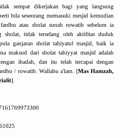
tidak sempat dikerjakan bagi yang langsung
perti bila seseorang memasuki mesjid kemudian
fardhu atau sholat sunah rowatib sebelum ia
sholat, tidak terselang oleh aktifitas duduk
ula ganjaran sholat tahiyatul masjid, baik ia
ena maksud dari sholat tahiyyat masjid adalah
engan ibadah, dan itu telah tercapai dengan
rdhu / rowatib. Wallahu a'lam. [
Mas Hamzah,
ialit
].
767161769973300
361025