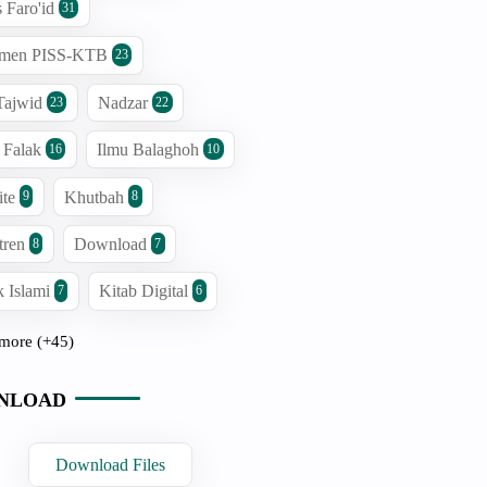
s Faro'id
31
men PISS-KTB
23
Tajwid
Nadzar
23
22
 Falak
Ilmu Balaghoh
16
10
ite
Khutbah
9
8
tren
Download
8
7
 Islami
Kitab Digital
7
6
more (+45)
NLOAD
Download Files