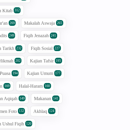
n Kitab
312
r'an
Makalah Aswaja
269
265
dits
Fiqih Jenazah
249
241
n Tarikh
Fiqih Sosial
232
227
 Hikmah
Kajian Tafsir
202
195
 Puasa
Kajian Umum
194
177
an
Halal-Haram
169
160
an Aqiqah
Makanan
149
141
men Foto
Akhlaq
132
124
n Ushul Fiqih
120