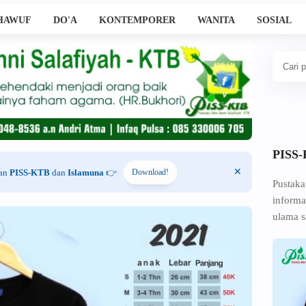
HAWUF
DO'A
KONTEMPORER
WANITA
SOSIAL
PISS
han
PISS-KTB
dan
Islamuna
👉
Download!
Pustaka
informa
ulama s