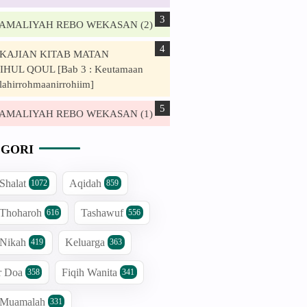
. AMALIYAH REBO WEKASAN (2)
. KAJIAN KITAB MATAN
HUL QOUL [Bab 3 : Keutamaan
lahirrohmaanirrohiim]
. AMALIYAH REBO WEKASAN (1)
GORI
 Shalat
Aqidah
1072
859
 Thoharoh
Tashawuf
616
556
 Nikah
Keluarga
419
363
r Doa
Fiqih Wanita
358
341
h Muamalah
331