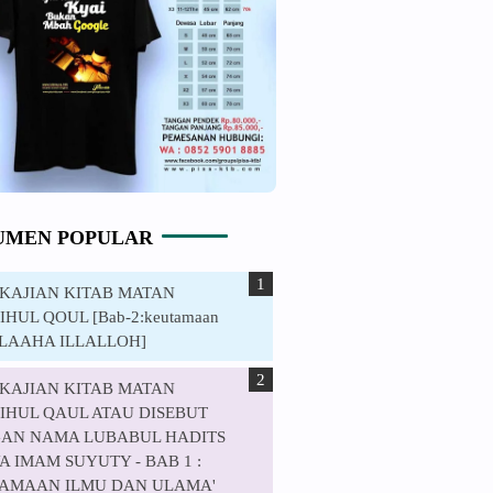
UMEN POPULAR
. KAJIAN KITAB MATAN
HUL QOUL [Bab-2:keutamaan
ILAAHA ILLALLOH]
. KAJIAN KITAB MATAN
IHUL QAUL ATAU DISEBUT
AN NAMA LUBABUL HADITS
 IMAM SUYUTY - BAB 1 :
AMAAN ILMU DAN ULAMA'