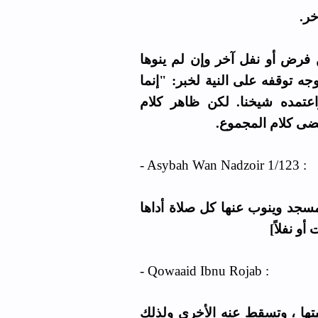
أخر
ن فرض أو نفل آخر وإن لم ينوها
ه توقفه على النية لخبر: "إنما
اعتمده شيخنا. لكن ظاهر كلام
تضى كلام المجموع
- Asybah Wan Nadzoir 1/123 :
مسجد وينوب عنها كل صلاة أداها
أو نفلاً
- Qowaaid Ibnu Rojab :
( ها ، وتسقط عنه الأخرى ولذلك