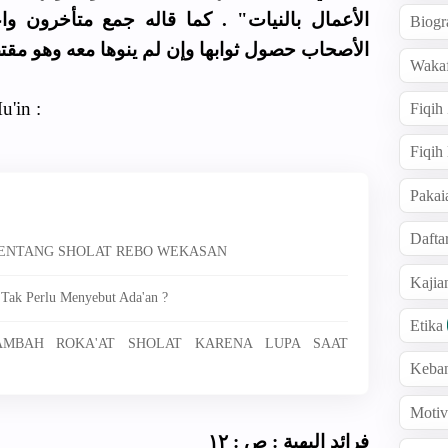
الأعمال بالنيات" . كما قاله جمع متأخرون و
Biogr
الأصحاب حصول ثوابها وإن لم ينوها معه وهو مق.
Wakaf
u'in :
Fiqih
Fiqih
Pakai
Dafta
 TENTANG SHOLAT REBO WEKASAN
Kaji
 Tak Perlu Menyebut Ada'an ?
Etika
NAMBAH ROKA'AT SHOLAT KARENA LUPA SAAT
Keba
Motiv
فرائد البهية : ص : ١٢