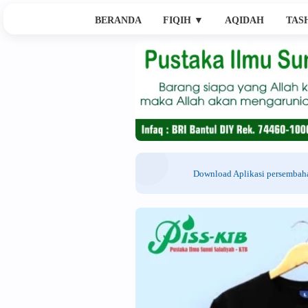
BERANDA
FIQIH
▼
AQIDAH
TAS
Download Aplikasi persemba