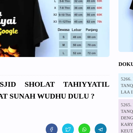
DOK
5266
SJID SHOLAT TAHIYYATIL
TANQI
LAA 
AT SUNAH WUDHU DULU ?
5265
TANQ
DENG
KARYA
KEUT