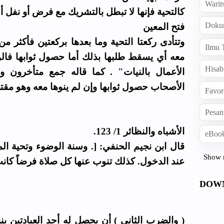
Warit
كالتحية فإنها لا تبطل بالتشريك مع فرض أو نفل .
Doku
فتح المعين
وتتأدى ركعتا التحية وما بعدها بركعتين فأكثر م
Ilmu 
معه أي يسقط طلبها بذلك أما حصول ثوابها فالوج
Hisab
الأعمال بالنيات" . كما قاله جمع متأخرون و
الأصحاب حصول ثوابها وإن لم ينوها معه وهو مق.
Favor
Pesan
الأشباه والنظائر 1/ 123.
eBook
قال ابن نجيم الحنفي: [. وسنة الوضوء وتحية ال
Show 
عند الدخول. كذلك تنوب عنها كل صلاة فرضاً كانت ]
DOW
والضرب الثاني ) أن يحصل له أحد العبادتين بنيت