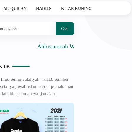
AL-QUR'AN
HADITS
KITAB KUNING
Ahlussunnah Wal Jama'ah
-KTB
 Ilmu Sunni Salafiyah - KTB. Sumber
si tanya-jawab islam sesuai pemahaman
alaf ahlus sunnah wal jama'ah