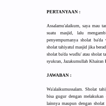
PERTANYAAN :
Assalamu'alaikum, saya mau tan
suatu masjid, lalu mengambi
penyempurnanya sholat ba'da 
sholat tahiyatul masjid jika be
sholat ba'da wudlu' atau sholat
syukran, Jazakumullah Khairan K
JAWABAN :
Wa'alaikumussalam. Sholat tah
bisa gugur dengan melakukan d
lainnya maupun dengan sholat 