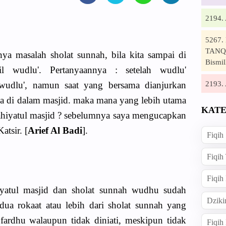
2194
5267
TANQI
ya masalah sholat sunnah, bila kita sampai di
Bismil
l wudlu'. Pertanyaannya : setelah wudlu'
2193
wudlu', namun saat yang bersama dianjurkan
rada di dalam masjid. maka mana yang lebih utama
KATE
 tahiyatul masjid ? sebelumnya saya mengucapkan
atsir. [
Arief Al Badi
].
Fiqih
Fiqih
Fiqih
iyatul masjid dan sholat sunnah wudhu sudah
Dziki
ua rokaat atau lebih dari sholat sunnah yang
fardhu walaupun tidak diniati, meskipun tidak
Fiqi