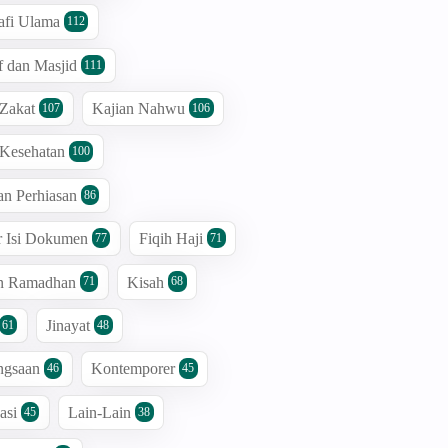
afi Ulama
112
 dan Masjid
111
 Zakat
Kajian Nahwu
107
106
 Kesehatan
100
an Perhiasan
86
r Isi Dokumen
Fiqih Haji
77
71
an Ramadhan
Kisah
71
68
Jinayat
61
48
ngsaan
Kontemporer
46
45
asi
Lain-Lain
45
38