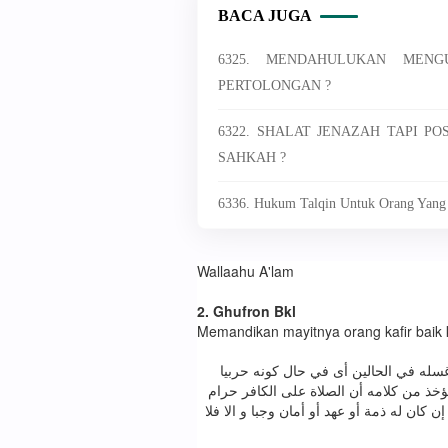
BACA JUGA
6325. MENDAHULUKAN MEN
PERTOLONGAN ?
6322. SHALAT JENAZAH TAPI P
SAHKAH ?
6336. Hukum Talqin Untuk Orang Yang
Wallaahu A'lam
2. Ghufron Bkl
Memandikan mayitnya orang kafir baik 
: .سله في الحالين أى في حال كونه حربيا
له مطلقا. الباجوري ١/٢٤٣ : حاصل ما يؤخذ من كلامه أن الصلاة على الكافر حرام
 كان له ذمة أو عهد أو أمان وجبا و الا فلا