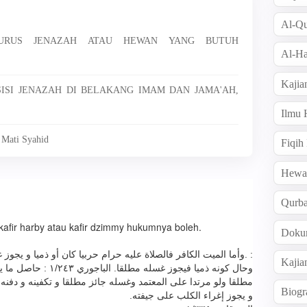
Al-Qu
GURUS JENAZAH ATAU HEWAN YANG BUTUH
Al-Ha
Kajia
OSISI JENAZAH DI BELAKANG IMAM DAN JAMA'AH,
Ilmu
 Mati Syahid
Fiqih
Hew
Qurb
kafir harby atau kafir dzimmy hukumnya boleh.
Doku
وأما الميت الكافر فالصلاة عليه حرام حربيا كان أو ذميا و يجوز غ
Kajia
وحال كونه ذميا فيجوز غس
مطلقا ولو مرتدا على المعتمد وغسله جائز مطلقا و تكفينه و دفنه إن
Biogr
و يجوز إغراء الكلب على جيفته.