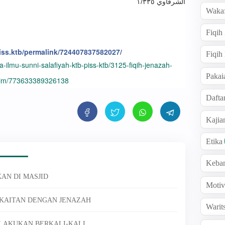
الشرقاوي ١/٣٣٥
Wakaf
Fiqih
ss.ktb/permalink/724407837582027/
Fiqih
-ilmu-sunni-salafiyah-ktb-piss-ktb/3125-fiqih-jenazah-
Pakai
lim/773633389326138
Dafta
Kaji
Etika
Keba
AN DI MASJID
Motiv
ERKAITAN DENGAN JENAZAH
Warit
ILAKUKAN BERKALI-KALI