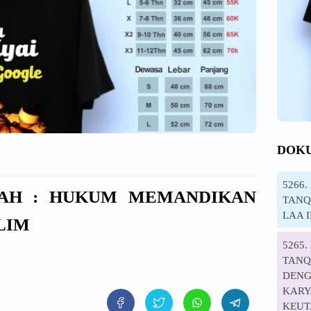
DOK
5266
AZAH : HUKUM MEMANDIKAN
TANQI
LAA 
LIM
5265
TANQ
DENG
KARYA
KEUT