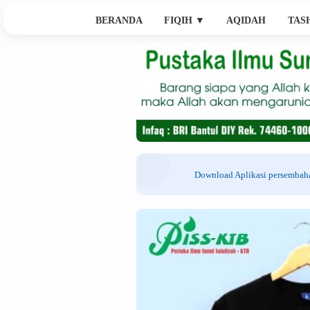
BERANDA
FIQIH
▼
AQIDAH
TAS
Download Aplikasi persemba