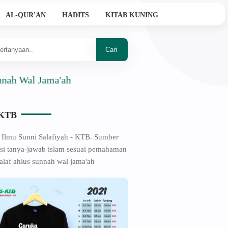
AL-QUR'AN
HADITS
KITAB KUNING
al Jama'ah
-KTB
 Ilmu Sunni Salafiyah - KTB. Sumber
si tanya-jawab islam sesuai pemahaman
alaf ahlus sunnah wal jama'ah