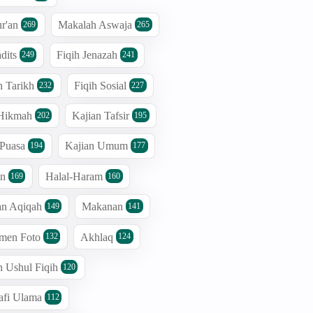
r'an
Makalah Aswaja
269
265
dits
Fiqih Jenazah
249
241
n Tarikh
Fiqih Sosial
232
227
 Hikmah
Kajian Tafsir
202
195
 Puasa
Kajian Umum
194
177
an
Halal-Haram
169
160
an Aqiqah
Makanan
149
141
men Foto
Akhlaq
132
124
n Ushul Fiqih
120
afi Ulama
112