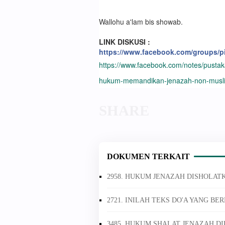
Wallohu a'lam bis showab.
LINK DISKUSI :
https://www.facebook.com/groups/pi
https://www.facebook.com/notes/pustaka
hukum-memandikan-jenazah-non-mus
DOKUMEN TERKAIT
2958. HUKUM JENAZAH DISHOLATK
2721. INILAH TEKS DO'A YANG B
3485. HUKUM SHALAT JENAZAH D