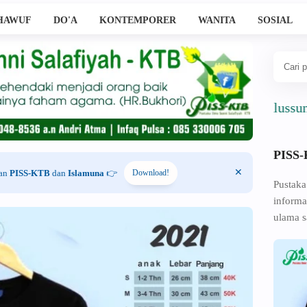
HAWUF
DO'A
KONTEMPORER
WANITA
SOSIAL
Ahlussunnah W
PISS
han
PISS-KTB
dan
Islamuna
👉
Download!
Pustaka
informa
ulama s