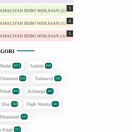
. AMALIYAH REBO WEKASAN (2)
. AMALIYAH REBO WEKASAN (1)
. AMALIYAH REBO WEKASAN (3)
GORI
 Shalat
Aqidah
1072
859
 Thoharoh
Tashawuf
616
556
 Nikah
Keluarga
419
363
r Doa
Fiqih Wanita
358
341
h Muamalah
331
n Kitab
312