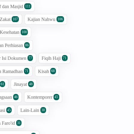
 dan Masjid
111
 Zakat
Kajian Nahwu
107
106
 Kesehatan
100
an Perhiasan
86
r Isi Dokumen
Fiqih Haji
77
71
an Ramadhan
Kisah
71
68
Jinayat
61
48
ngsaan
Kontemporer
46
45
asi
Lain-Lain
45
38
s Faro'id
31