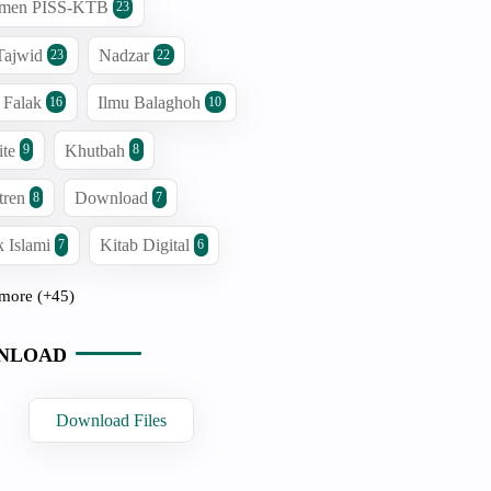
men PISS-KTB
23
Tajwid
Nadzar
23
22
 Falak
Ilmu Balaghoh
16
10
ite
Khutbah
9
8
tren
Download
8
7
 Islami
Kitab Digital
7
6
more (+45)
NLOAD
Download Files