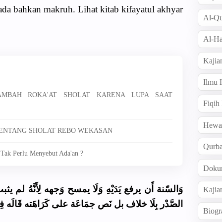
a bahkan makruh. Lihat kitab kifayatul akhyar
Al-Qu
Al-Ha
Kajia
Ilmu
NAMBAH ROKA'AT SHOLAT KARENA LUPA SAAT
Fiqih
Hew
 TENTANG SHOLAT REBO WEKASAN
Qurb
 Tak Perlu Menyebut Ada'an ?
Doku
وَالسّنة أَن يرفع يَدَيْهِ وَلَا يمسح وَجهه لِأَنَّهُ لم يثبت
Kajia
الصَّدْر بِلَا خلاف بل نَص جمَاعَة على كَرَاهَته قَالَه فِ
Biogr