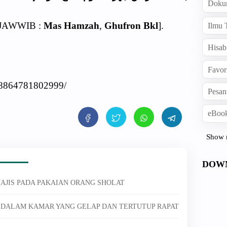
Doku
MUJAWWIB :
Mas Hamzah
,
Ghufron Bkl
].
Ilmu 
Hisab
Favor
48864781802999/
Pesan
eBook
Show 
DOW
NAJIS PADA PAKAIAN ORANG SHOLAT
G DALAM KAMAR YANG GELAP DAN TERTUTUP RAPAT