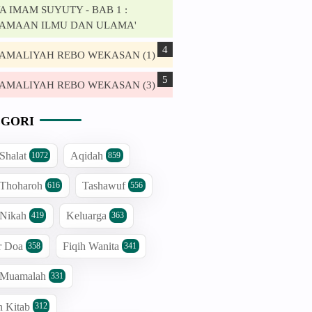
 IMAM SUYUTY - BAB 1 :
AMAAN ILMU DAN ULAMA'
. AMALIYAH REBO WEKASAN (1)
. AMALIYAH REBO WEKASAN (3)
GORI
 Shalat
Aqidah
1072
859
 Thoharoh
Tashawuf
616
556
 Nikah
Keluarga
419
363
r Doa
Fiqih Wanita
358
341
h Muamalah
331
n Kitab
312