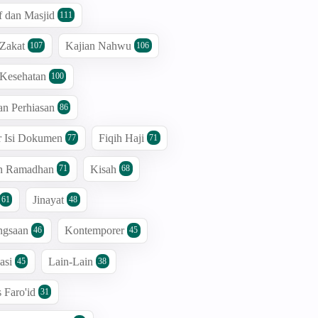
 dan Masjid
111
 Zakat
Kajian Nahwu
107
106
 Kesehatan
100
an Perhiasan
86
r Isi Dokumen
Fiqih Haji
77
71
an Ramadhan
Kisah
71
68
Jinayat
61
48
ngsaan
Kontemporer
46
45
asi
Lain-Lain
45
38
s Faro'id
31