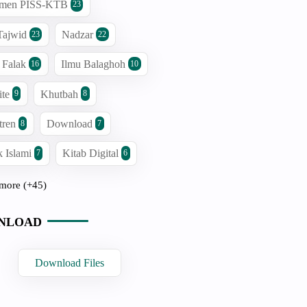
men PISS-KTB
23
Tajwid
Nadzar
23
22
 Falak
Ilmu Balaghoh
16
10
ite
Khutbah
9
8
tren
Download
8
7
 Islami
Kitab Digital
7
6
more (+45)
NLOAD
Download Files