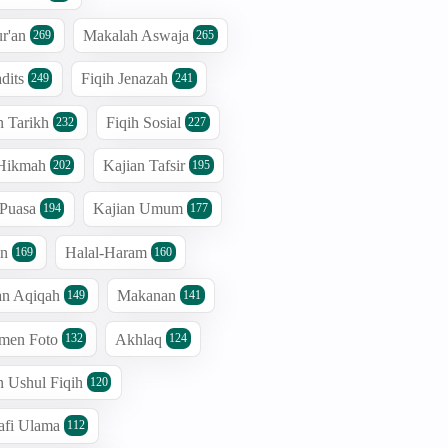
r'an
Makalah Aswaja
269
265
dits
Fiqih Jenazah
249
241
n Tarikh
Fiqih Sosial
232
227
 Hikmah
Kajian Tafsir
202
195
 Puasa
Kajian Umum
194
177
an
Halal-Haram
169
160
an Aqiqah
Makanan
149
141
men Foto
Akhlaq
132
124
n Ushul Fiqih
120
afi Ulama
112