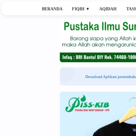
BERANDA
FIQIH
▼
AQIDAH
TAS
Download Aplikasi persemba