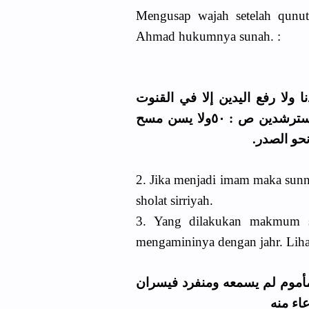
Mengusap wajah setelah qunu
Ahmad hukumnya sunah. :
.ولا رفع اليدين إلا في القنوت
للإتباع وزاد أحمد مسح الوجه فيه أيضا. بغية المسترشدين ص : ٥٠ولا يسن مسح
نحو الصدر
2. Jika menjadi imam maka sun
sholat sirriyah.
3. Yang dilakukan makmum s
mengamininya dengan jahr. Lihat
 مأموم لم يسمعه ومنفرد فيسران
اء منه