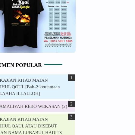
UMEN POPULAR
. KAJIAN KITAB MATAN
HUL QOUL [Bab-2:keutamaan
ILAAHA ILLALLOH]
. AMALIYAH REBO WEKASAN (2)
. KAJIAN KITAB MATAN
IHUL QAUL ATAU DISEBUT
AN NAMA LUBABUL HADITS