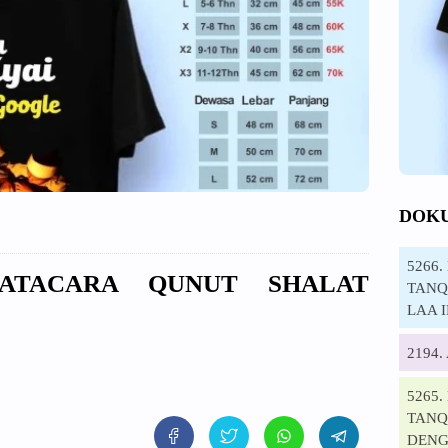
DOK
5266
TATACARA QUNUT SHALAT
TANQI
LAA 
2194
5265
TANQ
DENG