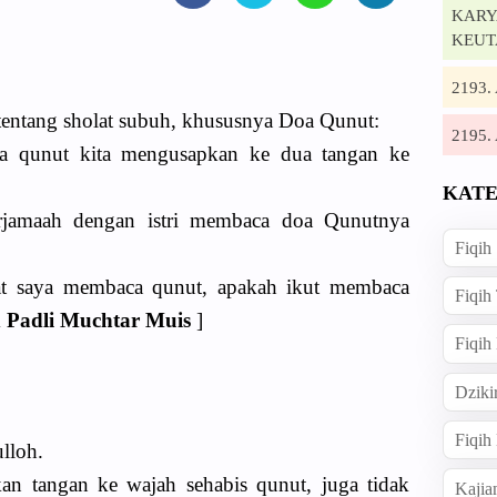
KARYA
KEUT
2193
tentang sholat subuh, khususnya Doa Qunut:
2195
a qunut kita mengusapkan ke dua tangan ke
KATE
erjamaah dengan istri membaca doa Qunutnya
Fiqih
aat saya membaca qunut, apakah ikut membaca
Fiqih
Padli Muchtar Muis
]
Fiqih
Dziki
Fiqi
lloh.
n tangan ke wajah sehabis qunut, juga tidak
Kajia