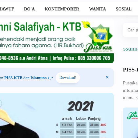
HAWUF
DO'A
KONTEMPORER
WANITA
SOSIAL
Ahlussunnah Wal
PISS
han
PISS-KTB
dan
Islamuna
👉
Download!
Pustaka
informa
ulama s