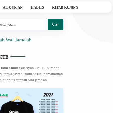
AL-QUR'AN
HADITS
KITAB KUNING
 Jama'ah
-KTB
 Ilmu Sunni Salafiyah - KTB. Sumber
si tanya-jawab islam sesuai pemahaman
alaf ahlus sunnah wal jama'ah