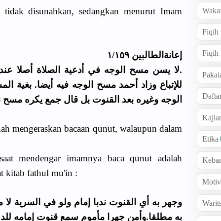
t tidak disunahkan, sedangkan menurut Imam
Wakaf
Fiqih
Fiqih
إعانةالطالبين ١/١٥٩
لا يسن مسح الوجه في أدعية الصلاة أصلا عندنا 
Pakai
Dafta
الوجه وغيره بعد القنوت بل قال جمع يكره مسح .
Kaji
nah mengeraskan bacaan qunut, walaupun dalam
Etika
aat mendengar imamnya baca qunut adalah
Keba
 kitab fathul mu'in :
Motiv
وجهر به أي القنوت ندبا إمام ولو في السرية لا
Warit
به مطلقا.وأمن جهرا مأموم سمع قنوت إمامه للدع