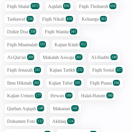
Fiqih Shalat
Aqidah
Fiqih Thoharoh
1072
859
616
Tashawuf
Fiqih Nikah
Keluarga
556
419
363
Dzikir Doa
Fiqih Wanita
358
341
Fiqih Muamalah
Kajian Kitab
331
312
Al-Qur'an
Makalah Aswaja
Al-Hadits
269
265
249
Fiqih Jenazah
Kajian Tarikh
Fiqih Sosial
241
232
227
Ilmu Hikmah
Kajian Tafsir
Fiqih Puasa
202
195
194
Kajian Umum
Hewan
Halal-Haram
177
169
160
Qurban Aqiqah
Makanan
149
141
Dokumen Foto
Akhlaq
132
124