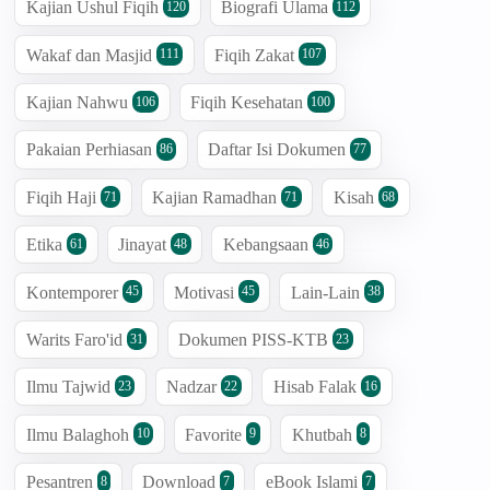
Kajian Ushul Fiqih
Biografi Ulama
120
112
Wakaf dan Masjid
Fiqih Zakat
111
107
Kajian Nahwu
Fiqih Kesehatan
106
100
Pakaian Perhiasan
Daftar Isi Dokumen
86
77
Fiqih Haji
Kajian Ramadhan
Kisah
71
71
68
Etika
Jinayat
Kebangsaan
61
48
46
Kontemporer
Motivasi
Lain-Lain
45
45
38
Warits Faro'id
Dokumen PISS-KTB
31
23
Ilmu Tajwid
Nadzar
Hisab Falak
23
22
16
Ilmu Balaghoh
Favorite
Khutbah
10
9
8
Pesantren
Download
eBook Islami
8
7
7