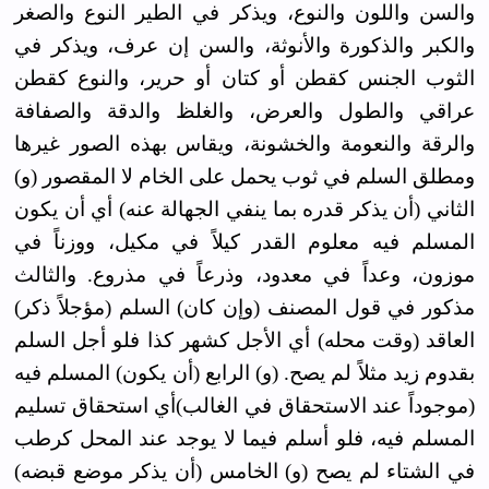
والسن واللون والنوع، ويذكر في الطير النوع والصغر
والكبر والذكورة والأنوثة، والسن إن عرف، ويذكر في
الثوب الجنس كقطن أو كتان أو حرير، والنوع كقطن
عراقي والطول والعرض، والغلظ والدقة والصفافة
والرقة والنعومة والخشونة، ويقاس بهذه الصور غيرها
ومطلق السلم في ثوب يحمل على الخام لا المقصور (و)
الثاني (أن يذكر قدره بما ينفي الجهالة عنه) أي أن يكون
المسلم فيه معلوم القدر كيلاً في مكيل، ووزناً في
موزون، وعداً في معدود، وذرعاً في مذروع. والثالث
مذكور في قول المصنف (وإن كان) السلم (مؤجلاً ذكر)
العاقد (وقت محله) أي الأجل كشهر كذا فلو أجل السلم
بقدوم زيد مثلاً لم يصح. (و) الرابع (أن يكون) المسلم فيه
(موجوداً عند الاستحقاق في الغالب)أي استحقاق تسليم
المسلم فيه، فلو أسلم فيما لا يوجد عند المحل كرطب
في الشتاء لم يصح (و) الخامس (أن يذكر موضع قبضه)