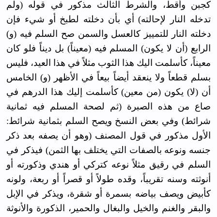
كجبن وأقط، والشرط الثالث مذكور في قوله (ولم
تدخله النار لإحالته) أي بأن دخلته لطبخ أو شيء فإن
دخلته النار للتمييز كالعسل والسمن صح السلم فيه (و)
الرابع (أن لا يكون) المسلم فيه (معيناً) بل ديناً فلو كان
معيناً، كأسلمت اليك هذا الثوب مثلاً في هذا العيد، فليس
بسلم قطعاً ولا ينعقد أيضاً بيعاً في الأظهر (و) الخامس
أن (لا) يكون (من معين) كأسلمت إليك هذا الدرهم في
صاع من هذه الصبرة (ثم لصحة المسلم فيه ثمانية
شرائط) وفي بعض النسخ ويصح السلم بثمانية شرائط:
الأول مذكور في قول المصنف (وهو أن يصفه بعد ذكر
جنسه ونوعه بالصفات التي يختلف بها الثمن) فيذكر في
السلم في رقيق مثلاً نوعه كتركي أو هندي وذكورته أو
أنوثته وسنه تقريباً، وقده طولاً أو قصراً أو ربعة، ولونه
كأبيض ويصف بياضه بسمرة أو شقرة، ويذكر في الإبل
والبقر والغنم والخيل والبغال والحمير، الذكورة والأنوثة