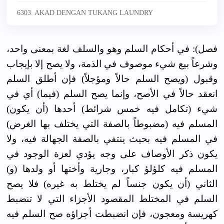
6303. AKAD DENGAN TUKANG LAUNDRY
فصل): في أحكام السلم وهو والسلف لغة بمعنى واحد،
وشرعاً بيع شيء موصوف في الذمة، ولا يصح إلا بإيجاب
وقبول (ويصح السلم حالاً ومؤجلاً) فإن أطلق السلم
انعقد حالاً في الأصح، وإنما يصح السلم (فيما) أي في
شيء (تكامل فيه خمس شرائط) أحدها (أن يكون)
المسلم فيه (مضبوطاً بالصفة التي يختلف بها الغرض)
في المسلم فيه بحيث ينتفي بالصفة الجهالة فيه، ولا
يكون ذكر الأوصاف على وجه يؤدي لعزة الوجود في
المسلم فيه كلؤلؤ كبار، وجارية وأختها أو ولدها (و)
الثاني (أن يكون جنساً لم يختلط به غيره) فلا يصح
السلم في المختلط المقصود الأجزاء التي لا تنضبط
كهريسة ومعجون، فإن انضبطت أجزاؤه صح السلم فيه