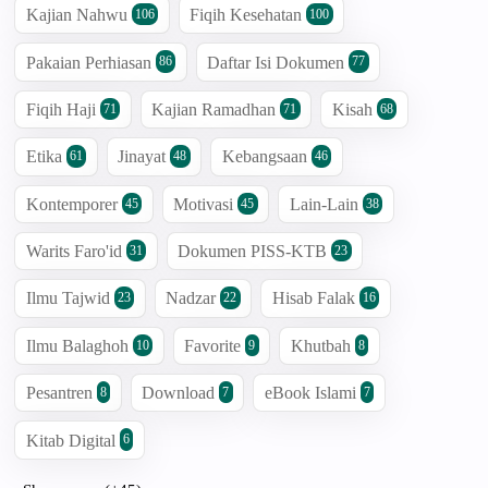
Kajian Nahwu
Fiqih Kesehatan
106
100
Pakaian Perhiasan
Daftar Isi Dokumen
86
77
Fiqih Haji
Kajian Ramadhan
Kisah
71
71
68
Etika
Jinayat
Kebangsaan
61
48
46
Kontemporer
Motivasi
Lain-Lain
45
45
38
Warits Faro'id
Dokumen PISS-KTB
31
23
Ilmu Tajwid
Nadzar
Hisab Falak
23
22
16
Ilmu Balaghoh
Favorite
Khutbah
10
9
8
Pesantren
Download
eBook Islami
8
7
7
Kitab Digital
6