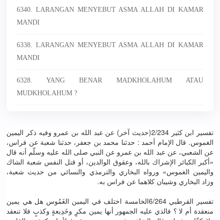
6340. LARANGAN MENYEBUT ASMA ALLAH DI KAMAR
MANDI
6338. LARANGAN MENYEBUT ASMA ALLAH DI KAMAR
MANDI
6328. YANG BENAR MADKHOLAHUM ATAU
MUDKHOLAHUM ?
تفسير ابن كثير 2/234(حديث آخر) عن عبد الله بن عمرو وفيه ذكر اليمين
الغموس. قال الإمام أحمد : حدثنا محمد بن جعفر، حدثنا شعبة عن فراس،
عن الشعبي، عن عبد الله بن عمرو عن النبي صلى الله عليه وسلّم أنه قال
«أكبر الكبائر الإشراك بالله، وعقوق الوالدين، أو قتل النفس شعبة الشاك
واليمين الغموس» ورواه البخاري والترمذي والنسائي من حديث شعبة،
وزاد البخاري وشيبان كلاهما عن فراس به.
تفسير القرطبي 6/264الخامسة اختلف في اليمين الغَمُوس هل هي يمين
منعقدة أم لا ؟ فالذي عليه الجمهور أنها يمين مكرٍ وخَدِيعةٍ وكذبٍ فلا تنعقد