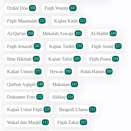
Dzikir Doa
Fiqih Wanita
358
341
Fiqih Muamalah
Kajian Kitab
331
312
Al-Qur'an
Makalah Aswaja
Al-Hadits
269
265
249
Fiqih Jenazah
Kajian Tarikh
Fiqih Sosial
241
232
227
Ilmu Hikmah
Kajian Tafsir
Fiqih Puasa
202
195
194
Kajian Umum
Hewan
Halal-Haram
177
169
160
Qurban Aqiqah
Makanan
149
141
Dokumen Foto
Akhlaq
132
124
Kajian Ushul Fiqih
Biografi Ulama
120
112
Wakaf dan Masjid
Fiqih Zakat
111
107