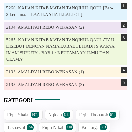
5266. KAJIAN KITAB MATAN TANQIHUL QOUL [Bab-
2:keutamaan LAA ILAAHA ILLALLOH]
2194. AMALIYAH REBO WEKASAN (2)
5265. KAJIAN KITAB MATAN TANQIHUL QAUL ATAU
DISEBUT DENGAN NAMA LUBABUL HADITS KARYA
IMAM SUYUTY - BAB 1 : KEUTAMAAN ILMU DAN
ULAMA'
2193. AMALIYAH REBO WEKASAN (1)
2195. AMALIYAH REBO WEKASAN (3)
KATEGORI
Fiqih Shalat
Aqidah
Fiqih Thoharoh
1072
859
616
Tashawuf
Fiqih Nikah
Keluarga
556
419
363