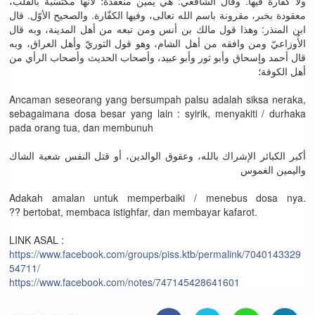
ولا كفّارة فيها. وقال الشافعي: هي يمين منعقدة؛ لأنها مكتسَبة بالقلب،
معقودة بخبر، مقرونة باسم الله تعالى، وفيها الكفّارة. والصحيح الأوّل. قال
ابن المنذر: وهذا قول مالك بن أنس ومن تبعه من أهل المدينة، وبه قال
الأُوزاعيّ ومن وافقه من أهل الشام، وهو قول الثوريّ وأهل العراق، وبه
قال أحمد وإسحاق وأبو ثور وأبو عبيد، وأصحاب الحديث وأصحاب الرأي من
أهل الكوفة؛
Ancaman seseorang yang bersumpah palsu adalah siksa neraka,
sebagaimana dosa besar yang lain : syirik, menyakiti / durhaka
pada orang tua, dan membunuh
أكبر الكبائر الإشراك بالله، وعقوق الوالدين، أو قتل النفس شعبة الشاك
واليمين الغموس
Adakah amalan untuk memperbaiki / menebus dosa nya.
?? bertobat, membaca istighfar, dan membayar kafarot.
LINK ASAL :
https://www.facebook.com/groups/piss.ktb/permalink/7040143329
54711/
https://www.facebook.com/notes/747145428641601