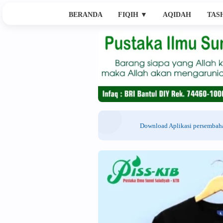
BERANDA
FIQIH
▼
AQIDAH
TAS
Download Aplikasi persemba