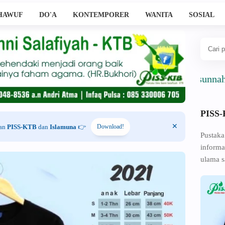
HAWUF
DO'A
KONTEMPORER
WANITA
SOSIAL
Ahlussunnah Wal J
PISS
han
PISS-KTB
dan
Islamuna
👉
Download!
Pustaka
informa
ulama s