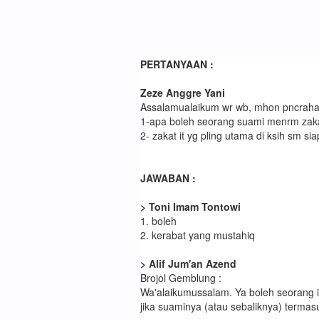
PERTANYAAN :
Zeze Anggre Yani
Assalamualaikum wr wb, mhon pncraha
1-apa boleh seorang suami menrm zakat 
2- zakat it yg pling utama di ksih sm si
JAWABAN :
> Toni Imam Tontowi
1. boleh
2. kerabat yang mustahiq
> Alif Jum'an Azend
Brojol Gemblung :
Wa'alaikumussalam. Ya boleh seorang 
jika suaminya (atau sebaliknya) terma