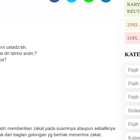
KARYA
KEUT
2193
2195
nx ustadz/ah,
dri istrinx sndri,?
KATE
apa?
Fiqih
Fiqih
Fiqih
Dziki
Fiqi
istri memberikan zakat pada suaminya ataupun sebaliknya
suk dari bagian golongan yg berhak menerima zakat.
Kajia