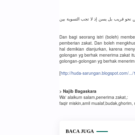
نحو قريب بل يسن إذ لا تجب التسوية بين
Dan bagi seorang istri (boleh) membe
pemberian zakat. Dan boleh mengkhus
hal demikian dianjurkan, karena men
golongan yg berhak menerima zakat itu
golongan-golongan yg berhak menerim
[
http://huda-sarungan.blogspot.com/.../
> Najib Bagaskara
Wa' alaikum salam,penerima zakat,:
faqir miskin,amil mualaf,budak,ghorim, sa
BACA JUGA