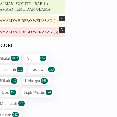
 IMAM SUYUTY - BAB 1 :
AMAAN ILMU DAN ULAMA'
. AMALIYAH REBO WEKASAN (1)
. AMALIYAH REBO WEKASAN (3)
GORI
 Shalat
Aqidah
1072
859
 Thoharoh
Tashawuf
616
556
 Nikah
Keluarga
419
363
r Doa
Fiqih Wanita
358
341
h Muamalah
331
n Kitab
312