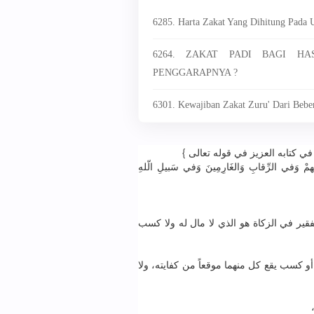
6285. Harta Zakat Yang Dihitung Pada 
6264. ZAKAT PADI BAGI HA
PENGGARAPNYA ?
6301. Kewajiban Zakat Zuru' Dari Beb
ﻰ ﻓﻲ ﻛﺘﺎﺑﻪ ﺍﻟﻌﺰﻳﺰ ﻓﻲ ﻗﻮﻟﻪ ﺗﻌﺎﻟﻰ
ُﻠُﻮﺑُﻬﻢْ ﻭَﻓﻲ ﺍﻟﺮِّﻗﺎﺏِ ﻭَﺍﻟﻐَﺎﺭِﻣِﻴﻦَ ﻭَﻓﻲ ﺳَﺒﻴﻞِ ﺍﻟّﻠﻪِ
( ﻴﺮ ﻓﻲ ﺍﻟﺰﻛﺎﺓ ﻫﻮ ﺍﻟﺬﻱ ﻻ ﻣﺎﻝ ﻟﻪ ﻭﻻ ﻛﺴﺐ
ﺃﻭ ﻛﺴﺐ ﻳﻘﻊ ﻛﻞ ﻣﻨﻬﻤﺎ ﻣﻮﻗﻌﺎً ﻣﻦ ﻛﻔﺎﻳﺘﻪ، ﻭﻻ