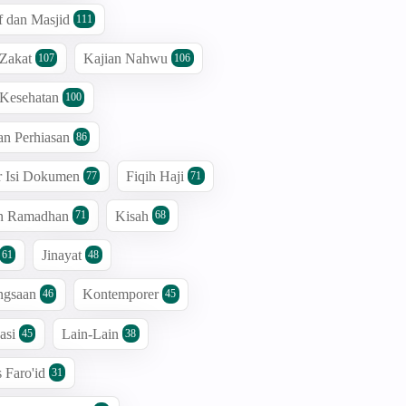
 dan Masjid
111
 Zakat
Kajian Nahwu
107
106
 Kesehatan
100
an Perhiasan
86
r Isi Dokumen
Fiqih Haji
77
71
an Ramadhan
Kisah
71
68
Jinayat
61
48
ngsaan
Kontemporer
46
45
asi
Lain-Lain
45
38
s Faro'id
31