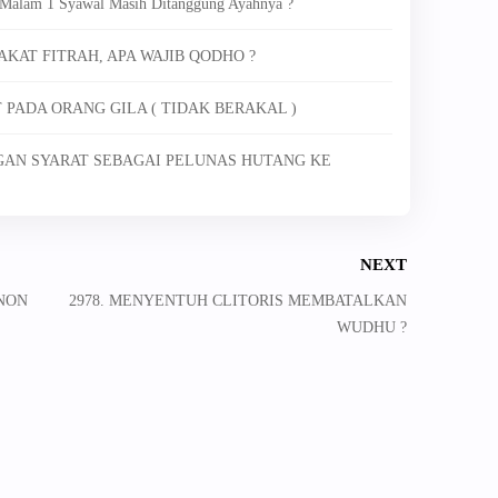
h Malam 1 Syawal Masih Ditanggung Ayahnya ?
AKAT FITRAH, APA WAJIB QODHO ?
PADA ORANG GILA ( TIDAK BERAKAL )
NGAN SYARAT SEBAGAI PELUNAS HUTANG KE
NEXT
NON
2978. MENYENTUH CLITORIS MEMBATALKAN
WUDHU ?