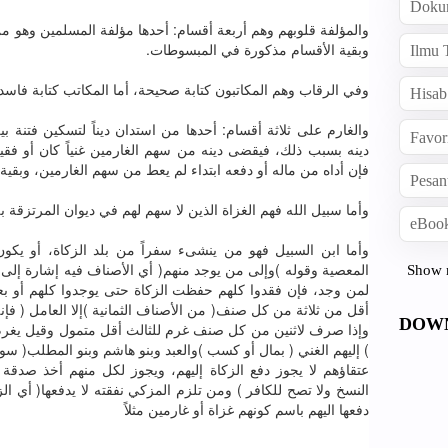
Doku
ﻭﺍﻟﻤﺆﻟﻔﺔ ﻗﻠﻮﺑﻬﻢ ﻭﻫﻢ ﺃﺭﺑﻌﺔ ﺃﻗﺴﺎﻡ: ﺃﺣﺪﻫﺎ ﻣﺆﻟﻔﺔ ﺍﻟﻤﺴﻠﻤﻴﻦ ﻭﻫﻮ ﻣﻦ،
ﻭﺑﻘﻴﺔ ﺍﻷﻗﺴﺎﻡ ﻣﺬﻛﻮﺭﺓ ﻓﻲ ﺍﻟﻤﺒﺴﻮﻃﺎﺕ.
Ilmu 
ﻭﻓﻲ ﺍﻟﺮﻗﺎﺏ ﻭﻫﻢ ﺍﻟﻤﻜﺎﺗﺒﻮﻥ ﻛﺘﺎﺑﺔ ﺻﺤﻴﺤﺔ، ﺃﻣﺎ ﺍﻟﻤﻜﺎﺗﺐ ﻛﺘﺎﺑﺔ ﻓﺎﺳ
Hisab
ﻭﺍﻟﻐﺎﺭﻡ ﻋﻠﻰ ﺛﻼﺛﺔ ﺃﻗﺴﺎﻡ: ﺃﺣﺪﻫﺎ ﻣﻦ ﺍﺳﺘﺪﺍﻥ ﺩﻳﻨﺎً ﻟﺘﺴﻜﻴﻦ ﻓﺘﻨﺔ ﺑ
Favor
ﺩﻳﻨﻪ ﺑﺴﺒﺐ ﺫﻟﻚ، ﻓﻴﻘﻀﻰ ﺩﻳﻨﻪ ﻣﻦ ﺳﻬﻢ ﺍﻟﻐﺎﺭﻣﻴﻦ ﻏﻨﻴﺎً ﻛﺎﻥ ﺃﻭ ﻓﻘﻴﺮﺍً،
ﻓﺈﻥ ﺃﺩﺍﻩ ﻣﻦ ﻣﺎﻟﻪ ﺃﻭ ﺩﻓﻌﻪ ﺍﺑﺘﺪﺍﺀ ﻟﻢ ﻳﻌﻂ ﻣﻦ ﺳﻬﻢ ﺍﻟﻐﺎﺭﻣﻴﻦ، ﻭﺑﻘ.
Pesan
ﻭﺃﻣﺎ ﺳﺒﻴﻞ ﺍﻟﻠﻪ ﻓﻬﻢ ﺍﻟﻐﺰﺍﺓ ﺍﻟﺬﻳﻦ ﻻ ﺳﻬﻢ ﻟﻬﻢ ﻓﻲ ﺩﻳﻮﺍﻥ ﺍﻟﻤﺮﺗﺰﻗﺔ .
eBook
ﻭﺃﻣﺎ ﺍﺑﻦ ﺍﻟﺴﺒﻴﻞ ﻓﻬﻮ ﻣﻦ ﻳﻨﺸﻰﺀ ﺳﻔﺮﺍً ﻣﻦ ﺑﻠﺪ ﺍﻟﺰﻛﺎﺓ، ﺃﻭ ﻳﻜﻮﻥ 
ﺍﻟﻤﻌﺼﻴﺔ ﻭﻗﻮﻟﻪ )ﻭﺇﻟﻰ ﻣﻦ ﻳﻮﺟﺪ ﻣﻨﻬﻢ( ﺃﻱ ﺍﻷﺻﻨﺎﻑ ﻓﻴﻪ ﺇﺷﺎﺭﺓ ﺇﻟ
Show 
ﻟﻤﻦ ﻭﺟﺪ، ﻓﺈﻥ ﻓﻘﺪﻭﺍ ﻛﻠﻬﻢ ﺣﻔﻈﺖ ﺍﻟﺰﻛﺎﺓ ﺣﺘﻰ ﻳﻮﺟﺪﻭﺍ ﻛﻠﻬﻢ ﺃﻭ ﺑﻌ
ﺃﻗﻞ ﻣﻦ ﺛﻼﺛﺔ ﻣﻦ ﻛﻞ ﺻﻨﻒ( ﻣﻦ ﺍﻷﺻﻨﺎﻑ ﺍﻟﺜﻤﺎﻧﻴﺔ )ﺇﻻ ﺍﻟﻌﺎﻣﻞ ( ﻓﺈﻧ،
DOW
ﻭﺇﺫﺍ ﺻﺮﻑ ﻻﺛﻨﻴﻦ ﻣﻦ ﻛﻞ ﺻﻨﻒ ﻏﺮﻡ ﻟﻠﺜﺎﻟﺚ ﺃﻗﻞ ﻣﺘﻤﻮﻝ ﻭﻗﻴﻞ ﻳﻐﺮﻡ ﻟ
ﺇﻟﻴﻬﻢ ﺍﻟﻐﻨﻲ ( ﺑﻤﺎﻝ ﺃﻭ ﻛﺴﺐ )ﻭﺍﻟﻌﺒﺪ ﻭﺑﻨﻮ ﻫﺎﺷﻢ ﻭﺑﻨﻮ ﺍﻟﻤﻄﻠﺐ( ﺳﻮ
ﻋﺘﻘﺎﺅﻫﻢ ﻻ ﻳﺠﻮﺯ ﺩﻓﻊ ﺍﻟﺰﻛﺎﺓ ﺇﻟﻴﻬﻢ، ﻭﻳﺠﻮﺯ ﻟﻜﻞ ﻣﻨﻬﻢ ﺃﺧﺬ ﺻﺪﻗﺔ
ﺍﻟﻨﺴﺦ ﻭﻻ ﺗﺼﺢ ﻟﻠﻜﺎﻓﺮ ) ﻭﻣﻦ ﺗﻠﺰﻡ ﺍﻟﻤﺰﻛﻲ ﻧﻔﻘﺘﻪ ﻻ ﻳﺪﻓﻌﻬﺎ( ﺃﻱ ﺍﻟﺰﻛ
ﺩﻓﻌﻬﺎ ﺍﻟﻴﻬﻢ ﺑﺎﺳﻢ ﻛﻮﻧﻬﻢ ﻏﺰﺍﺓ ﺃﻭ ﻏﺎﺭﻣﻴﻦ ﻣﺜﻼً