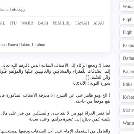
Wakaf
Usaha Fotocopy
Fiqih
SIL ITU WAJIB BAGI PEMILIK TANAH ATAU
Fiqih
erapa Panen Dalam 1 Tahun
Pakai
Dafta
ﻓﺼﻞ(: ﻭﺗﺪﻓﻊ ﺍﻟﺰﻛﺎﺓ ﺇﻟﻰ ﺍﻷﺻﻨﺎﻑ ﺍﻟﺜﻤﺎﻧﻴﺔ ﺍﻟﺬﻳﻦ ﺫﻛﺮﻫﻢ ﺍﻟﻠﻪ ﺗﻌﺎﻟ }
ﺇِﻧَّﻤﺎ ﺍﻟﺼَّﺪَﻗَﺎﺕُ ﻟﻠْﻔُﻘَﺮَﺍﺀِ ﻭِﺍﻟﻤﺴَﺎﻛِﻴﻦِ ﻭَﺍﻟﻌَﺎﻣِﻠِﻴﻦَ ﻋَﻠَﻴْﻬﺎ ﻭَﺍﻟﻤﺆَﻟَّﻔﺔِ ﻗ
Kaji
ﻭَﺍﺑْﻦِ ﺍﻟﺴَّﺒﻴﻞِ{ )
ﺳﻮﺭﺓ ﺍﻟﺘﻮﺑﺔ : ﺍﻵﻳﺔ:60
Etika
ﺍﻟﺦ ﻭﻫﻮ ﻇﺎﻫﺮ ﻏﻨﻲ ﻋﻦ ﺍﻟﺸﺮﺡ ﺇﻻ ﻣﻌﺮﻓﺔ ﺍﻷﺻﻨﺎﻑ ﺍﻟﻤﺬﻛﻮﺭﺓ ﻓﺎﻟﻔﻘ
Keba
ﻳﻘﻊ ﻣﻮﻗﻌﺎً ﻣﻦ ﺣﺎﺟﺘﻪ،
Motiv
ﺃﻣﺎ ﻓﻘﻴﺮ ﺍﻟﻌﺮﺍﻳﺎ ﻓﻬﻮ ﻣﻦ ﻻ ﻧﻘﺪ ﺑﻴﺪﻩ، ﻭﺍﻟﻤﺴﻜﻴﻦ ﻣﻦ ﻗﺪﺭ ﻋﻠﻰ ﻣﺎﻝ 
ﻳﻜﻔﻴﻪ ﻛﻤﻦ ﻳﺤﺘﺎﺝ ﺇﻟﻰ ﻋﺸﺮﺓ ﺩﺭﺍﻫﻢ، ﻭﻋﻨﺪﻩ ﺳﺒﻌﺔ
Warit
ﻭﺍﻟﻌﺎﻣﻞ ﻣﻦ ﺍﺳﺘﻌﻤﻠﻪ ﺍﻹﻣﺎﻡ ﻋﻠﻰ ﺃﺧﺬ ﺍﻟﺼﺪﻗﺎﺕ ﻭﺩﻓﻌﻬﺎ ﻟﻤﺴﺘﺤﻘﻴﻬﺎ،