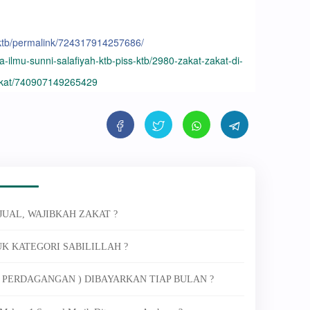
.ktb/permalink/724317914257686/
-ilmu-sunni-salafiyah-ktb-piss-ktb/2980-zakat-zakat-di-
ekat/740907149265429
JUAL, WAJIBKAH ZAKAT ?
K KATEGORI SABILILLAH ?
( PERDAGANGAN ) DIBAYARKAN TIAP BULAN ?