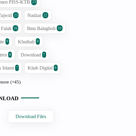
men PISS-KTB
23
Tajwid
Nadzar
23
22
 Falak
Ilmu Balaghoh
16
10
ite
Khutbah
9
8
tren
Download
8
7
 Islami
Kitab Digital
7
6
more (+45)
NLOAD
Download Files