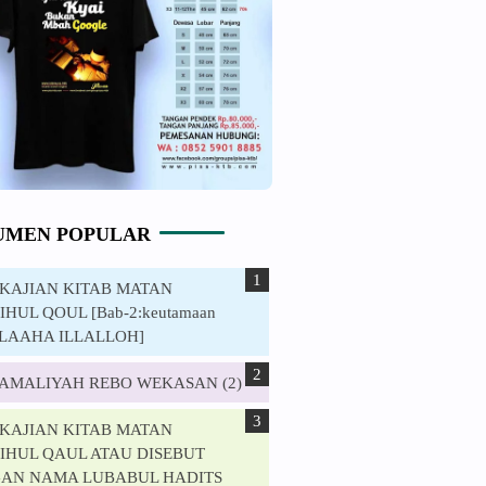
UMEN POPULAR
. KAJIAN KITAB MATAN
HUL QOUL [Bab-2:keutamaan
ILAAHA ILLALLOH]
. AMALIYAH REBO WEKASAN (2)
. KAJIAN KITAB MATAN
IHUL QAUL ATAU DISEBUT
AN NAMA LUBABUL HADITS