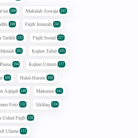
r'an
Makalah Aswaja
269
265
dits
Fiqih Jenazah
249
241
n Tarikh
Fiqih Sosial
232
227
 Hikmah
Kajian Tafsir
202
195
 Puasa
Kajian Umum
194
177
an
Halal-Haram
169
160
an Aqiqah
Makanan
149
141
men Foto
Akhlaq
132
124
n Ushul Fiqih
120
afi Ulama
112