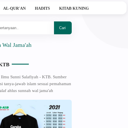
AL-QUR'AN
HADITS
KITAB KUNING
ama'ah
-KTB
 Ilmu Sunni Salafiyah - KTB. Sumber
si tanya-jawab islam sesuai pemahaman
alaf ahlus sunnah wal jama'ah