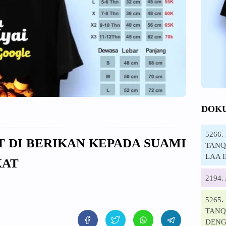
DOK
5266
AT DI BERIKAN KEPADA SUAMI
TANQI
LAA 
KAT
2194
5265
TANQ
DENG