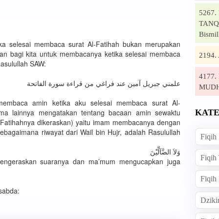
5267
TANQI
Bismil
ika selesai membaca surat Al-Fatihah bukan merupakan
hkan bagi kita untuk membacanya ketika selesai membaca
2194
asulullah SAW:
4177
علمني جبريل آمين عند فراغي من قراءة سورة الفاتحة
MUD
 membaca amin ketika aku selesai membaca surat Al-
KATE
lama lainnya mengatakan tentang bacaan amin sewaktu
Al-Fatihahnya dikeraskan) yaitu imam membacanya dengan
ebagaimana riwayat dari Wail bin Hujr, adalah Rasulullah
Fiqih
وَلاَ الضَّآلِّيْنَ
Fiqih
mengeraskan suaranya dan ma’mum mengucapkan juga
Fiqih
sabda:
Dziki