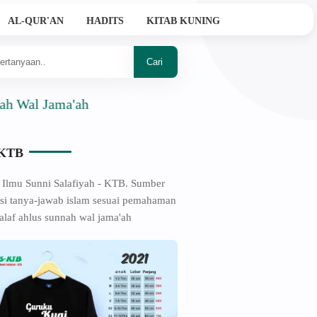
AL-QUR'AN
HADITS
KITAB KUNING
l Jama'ah
-KTB
 Ilmu Sunni Salafiyah - KTB. Sumber
si tanya-jawab islam sesuai pemahaman
alaf ahlus sunnah wal jama'ah