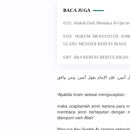
BACA JUGA
6332. Adakah Dalil Membaca Al-Qur'an 
6319. HUKUM MENYENTUH SOB
ULANG MENJADI KERTAS BIASA
6307. JIKA KERTAS BERTULISKAN
 يقول آمين، فإن الإمام يقول آمين، ومن وافق
“Apabila imam selesai mengucapkan :
maka ucapkanlah amin karena para ma
membaca amin bertepatan dengan ma
diampuni oleh Allah".
Menurut Asy-Syaikh Al-Jarjaniy sebaga