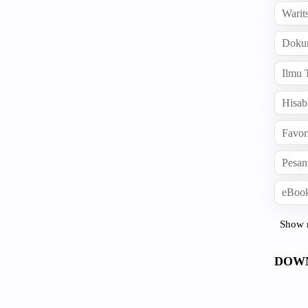
Warit
Doku
Ilmu 
Hisab
Favor
Pesan
eBook
Show 
DOW