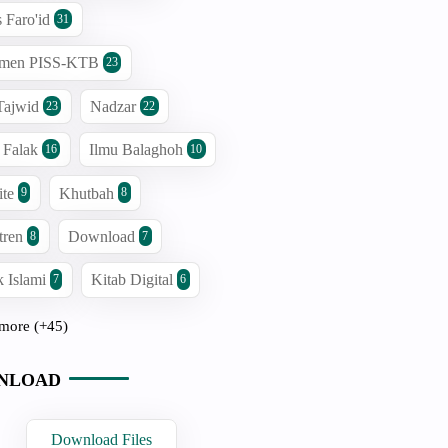
s Faro'id
31
men PISS-KTB
23
Tajwid
Nadzar
23
22
 Falak
Ilmu Balaghoh
16
10
ite
Khutbah
9
8
tren
Download
8
7
 Islami
Kitab Digital
7
6
more (+45)
NLOAD
Download Files