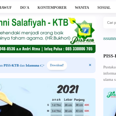
HAWUF
DO'A
KONTEMPORER
WANITA
SOSIAL
Ahlussunnah Wa
PISS
han
PISS-KTB
dan
Islamuna
👉
Download!
Pustaka
informa
ulama s