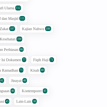
afi Ulama
112
 dan Masjid
111
 Zakat
Kajian Nahwu
107
106
 Kesehatan
100
an Perhiasan
86
r Isi Dokumen
Fiqih Haji
77
71
an Ramadhan
Kisah
71
68
Jinayat
61
48
ngsaan
Kontemporer
46
45
asi
Lain-Lain
45
38