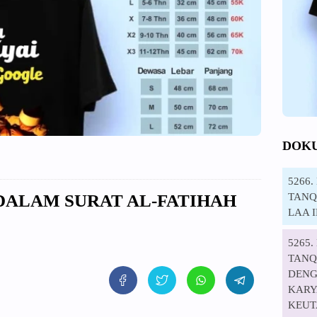
DOK
5266
TANQI
 DALAM SURAT AL-FATIHAH
LAA 
5265
TANQ
DENG
KARYA
KEUT