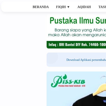
BERANDA
FIQIH
▼
AQIDAH
TAS
Download Aplikasi persemba