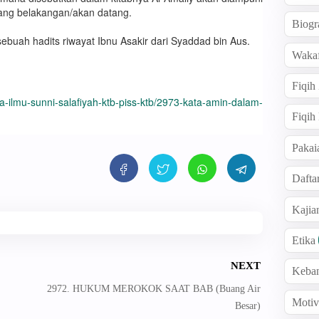
yang belakangan/akan datang.
Biogr
ebuah hadits riwayat Ibnu Asakir dari Syaddad bin Aus.
Wakaf
Fiqih
-ilmu-sunni-salafiyah-ktb-piss-ktb/2973-kata-amin-dalam-
Fiqih
Pakai
Dafta
Kaji
Etika
NEXT
Keba
2972. HUKUM MEROKOK SAAT BAB (Buang Air
Motiv
Besar)