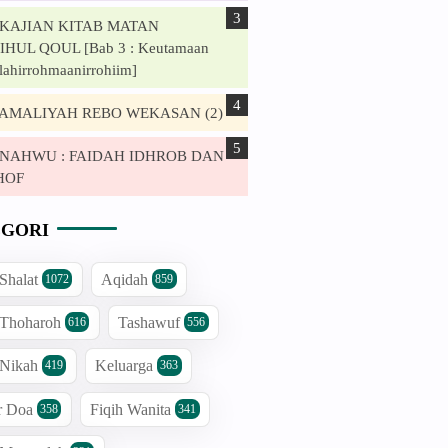
. KAJIAN KITAB MATAN
HUL QOUL [Bab 3 : Keutamaan
lahirrohmaanirrohiim]
. AMALIYAH REBO WEKASAN (2)
. NAHWU : FAIDAH IDHROB DAN
HOF
GORI
 Shalat
Aqidah
1072
859
 Thoharoh
Tashawuf
616
556
 Nikah
Keluarga
419
363
r Doa
Fiqih Wanita
358
341