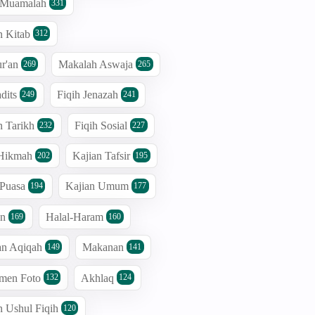
h Muamalah
331
n Kitab
312
r'an
Makalah Aswaja
269
265
dits
Fiqih Jenazah
249
241
n Tarikh
Fiqih Sosial
232
227
 Hikmah
Kajian Tafsir
202
195
 Puasa
Kajian Umum
194
177
an
Halal-Haram
169
160
an Aqiqah
Makanan
149
141
men Foto
Akhlaq
132
124
n Ushul Fiqih
120