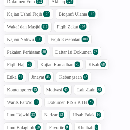
Dokumen Foto
Akhlaq
132
124
Kajian Ushul Fiqih
Biografi Ulama
120
112
Wakaf dan Masjid
Fiqih Zakat
111
107
Kajian Nahwu
Fiqih Kesehatan
106
100
Pakaian Perhiasan
Daftar Isi Dokumen
86
77
Fiqih Haji
Kajian Ramadhan
Kisah
71
71
68
Etika
Jinayat
Kebangsaan
61
48
46
Kontemporer
Motivasi
Lain-Lain
45
45
38
Warits Faro'id
Dokumen PISS-KTB
31
23
Ilmu Tajwid
Nadzar
Hisab Falak
23
22
16
Ilmu Balaghoh
Favorite
Khutbah
10
9
8