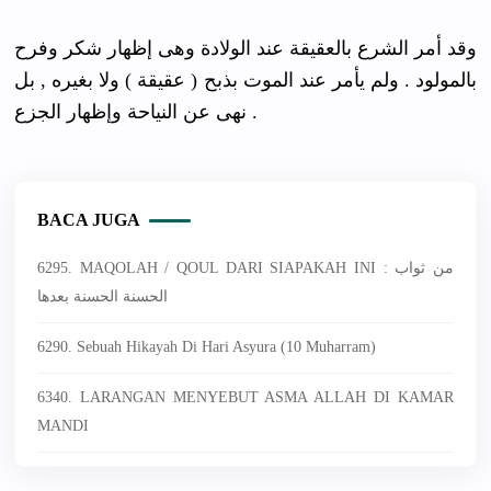
ﻭﻗﺪ ﺃﻣﺮ ﺍﻟﺸﺮﻉ ﺑﺎﻟﻌﻘﻴﻘﺔ ﻋﻨﺪ ﺍﻟﻮﻻﺩﺓ ﻭﻫﻰ ﺇﻇﻬﺎﺭ ﺷﻜﺮ ﻭﻓﺮﺡ
ﺑﺎﻟﻤﻮﻟﻮﺩ . ﻭﻟﻢ ﻳﺄﻣﺮ ﻋﻨﺪ ﺍﻟﻤﻮﺕ ﺑﺬﺑﺢ ( ﻋﻘﻴﻘﺔ ) ﻭﻻ ﺑﻐﻴﺮﻩ , ﺑﻞ
ﻧﻬﻰ ﻋﻦ ﺍﻟﻨﻴﺎﺣﺔ ﻭﺇﻇﻬﺎﺭ ﺍﻟﺠﺰﻉ .
BACA JUGA
6295. MAQOLAH / QOUL DARI SIAPAKAH INI : من ثواب
الحسنة الحسنة بعدها
6290. Sebuah Hikayah Di Hari Asyura (10 Muharram)
6340. LARANGAN MENYEBUT ASMA ALLAH DI KAMAR
MANDI