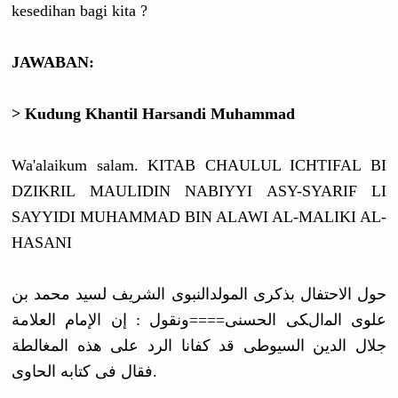
kesedihan bagi kita ?
JAWABAN:
> Kudung Khantil Harsandi Muhammad
Wa'alaikum salam.
KITAB CHAULUL ICHTIFAL BI
DZIKRIL MAULIDIN NABIYYI ASY-SYARIF LI
SAYYIDI MUHAMMAD BIN ALAWI AL-MALIKI AL-
HASANI
ﺣﻮﻝ ﺍﻻﺣﺘﻔﺎﻝ ﺑﺬﻛﺮﻯ ﺍﻟﻤﻮﻟﺪﺍﻟﻨﺒﻮﻯ ﺍﻟﺸﺮﻳﻒ ﻟﺴﻴﺪ ﻣﺤﻤﺪ ﺑﻦ
ﻋﻠﻮﻯ ﺍﻟﻤالﻜﻰ ﺍﻟﺤﺴﻨﻰ====ﻭﻧﻘﻮﻝ : ﺇﻥ ﺍﻹﻣﺎﻡ ﺍﻟﻌﻼﻣﺔ
ﺟﻼﻝ ﺍﻟﺪﻳﻦ ﺍﻟﺴﻴﻮﻃﻰ ﻗﺪ ﻛﻔﺎﻧﺎ ﺍﻟﺮﺩ ﻋﻠﻰ ﻫﺬﻩ ﺍﻟﻤﻐﺎﻟﻄﺔ
ﻓﻘﺎﻝ ﻓﻰ ﻛﺘﺎﺑﻪ ﺍﻟﺤﺎﻭﻯ
.