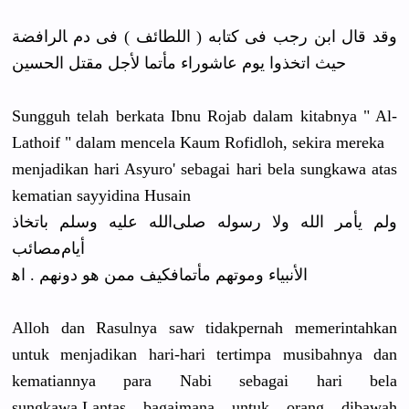
ﻭﻗﺪ ﻗﺎﻝ ﺍﺑﻦ ﺭﺟﺐ ﻓﻰ ﻛﺘﺎﺑﻪ ( ﺍﻟﻠﻄﺎﺋﻒ ) ﻓﻰ ﺩﻡ ﺎلرﺍﻓﻀﺔ
ﺣﻴﺚ ﺍﺗﺨﺬﻭﺍ ﻳﻮﻡ ﻋﺎﺷﻮﺭﺍﺀ ﻣﺄﺗﻤﺎ ﻷﺟﻞ ﻣﻘﺘﻞ ﺍﻟﺤﺴﻴﻦ
Sungguh telah berkata Ibnu Rojab dalam kitabnya " Al-
Lathoif " dalam mencela Kaum Rofidloh, sekira mereka
menjadikan hari Asyuro' sebagai hari bela sungkawa
atas
kematian sayyidina Husain
ﻭﻟﻢ ﻳﺄﻣﺮ ﺍﻟﻠﻪ ﻭﻻ ﺭﺳﻮﻟﻪ ﺻﻠﻰﺍﻟﻠﻪ ﻋﻠﻴﻪ ﻭﺳﻠﻢ ﺑﺎﺗﺨﺎﺫ
ﺃﻳﺎﻡﻣﺼﺎﺋﺐ
ﺍﻷﻧﺒﻴﺎﺀ ﻭﻣﻮﺗﻬﻢ ﻣﺄﺗﻤﺎﻓﻜﻴﻒ ﻣﻤﻦ ﻫﻮ ﺩﻭﻧﻬﻢ . ﺍﻫ
Alloh dan Rasulnya saw tidak
pernah memerintahkan
untuk
menjadikan hari-hari tertimpa
musibahnya dan
kematiannya para
Nabi sebagai hari bela
sungkawa.
Lantas bagaimana untuk orang
dibawah