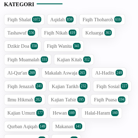
KATEGORI
Fiqih Shalat
Aqidah
Fiqih Thoharoh
1072
859
616
Tashawuf
Fiqih Nikah
Keluarga
556
419
363
Dzikir Doa
Fiqih Wanita
358
341
Fiqih Muamalah
Kajian Kitab
331
312
Al-Qur'an
Makalah Aswaja
Al-Hadits
269
265
249
Fiqih Jenazah
Kajian Tarikh
Fiqih Sosial
241
232
227
Ilmu Hikmah
Kajian Tafsir
Fiqih Puasa
202
195
194
Kajian Umum
Hewan
Halal-Haram
177
169
160
Qurban Aqiqah
Makanan
149
141