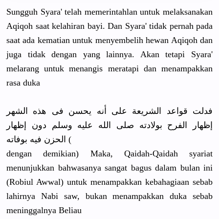
Sungguh Syara' telah memerintahlan untuk melaksanakan
Aqiqoh saat kelahiran bayi. Dan Syara' tidak pernah pada
saat ada kematian untuk menyembelih hewan Aqiqoh dan
juga tidak dengan yang lainnya. Akan tetapi Syara'
melarang untuk menangis meratapi dan menampakkan
rasa duka
ﻓﺪﻟﺖ ﻗﻮﺍﻋﺪ ﺍﻟﺸﺮﻳﻌﺔ ﻋﻠﻰ ﺃﻧﻪ ﻳﺤﺴﻦ ﻓﻰ ﻫﺬﻩ ﺍﻟﺸﻬﺮ
ﺇﻇﻬﺎﺭ ﺍﻟﻔﺮﺡ ﺑﻮﻻﺩﺗﻪ ﺻﻠﻰ ﺍﻟﻠﻪ ﻋﻠﻴﻪ ﻭﺳﻠﻢ ﺩﻭﻥ ﺇﻇﻬﺎﺭ
ﺍﻟﺤﺰﻥ ﻓﻴﻪ ﺑﻮﻓﺎﺗﻪ
(
dengan demikian) Maka, Qaidah-Qaidah syariat
menunjukkan bahwasanya sangat bagus dalam bulan ini
(Robiul Awwal) untuk menampakkan kebahagiaan sebab
lahirnya Nabi saw, bukan menampakkan duka sebab
meninggalnya Beliau