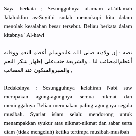
Saya berkata ; Sesungguhnya al-imam al-'allamah
Jalaluddim as-Suyithi sudah mencukupi kita dalam
menolak kesalahan besar tersebut.
Beliau berkata dalam
kitabnya ' Al-hawi
ﻧﺼﻪ : ﺇﻥ ﻭﻻﺩﺗﻪ ﺻﻠﻰ ﺍﻟﻠﻪ ﻋﻠﻴﻪﻭﺳﻠﻢ ﺃﻋﻈﻢ ﺍﻟﻨﻌﻢ ﻭﻭﻓﺎﺗﻪ
ﺃﻋﻈﻢﺍﻟﻤﺼﺎﺋﺐ ﻟﻨﺎ . ﻭﺍﻟﺸﺮﻳﻌﺔ ﺣﺜﺖﻋﻠﻰ ﺇﻇﻬﺎﺭ ﺷﻜﺮ ﺍﻟﻨﻌﻢ
ﻭﺍﻟﺼﺒﺮﻭﺍﻟﺴﻜﻮﻥ ﻋﻨﺪ ﺍﻟﻤﺼﺎﺋﺐ ,
Redaksinya : Sesungguhnya kelahiran Nabi saw
merupakan agung-agungnya semua nikmat dan
meninggalnya Beliau merupakan paling agungnya segala
musibah. Syariat islam selalu mendorong untuk
menampakkan syukur atas nikmat-nikmat dan sabar serta
diam (tidak mengeluh) ketika tertimpa musibah-musibah