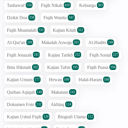
Tashawuf
Fiqih Nikah
Keluarga
556
419
363
Dzikir Doa
Fiqih Wanita
358
341
Fiqih Muamalah
Kajian Kitab
331
312
Al-Qur'an
Makalah Aswaja
Al-Hadits
269
265
249
Fiqih Jenazah
Kajian Tarikh
Fiqih Sosial
241
232
227
Ilmu Hikmah
Kajian Tafsir
Fiqih Puasa
202
195
194
Kajian Umum
Hewan
Halal-Haram
177
169
160
Qurban Aqiqah
Makanan
149
141
Dokumen Foto
Akhlaq
132
124
Kajian Ushul Fiqih
Biografi Ulama
120
112