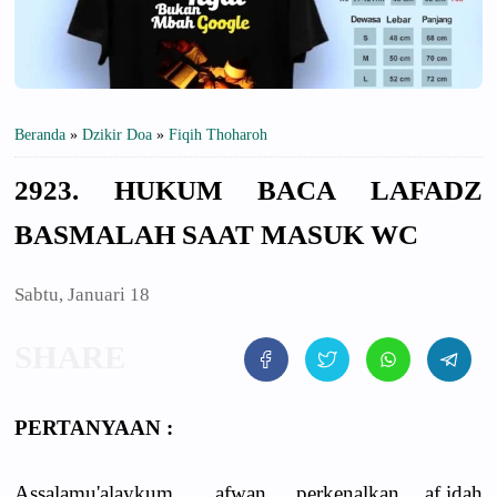
Beranda
»
Dzikir Doa
»
Fiqih Thoharoh
2923. HUKUM BACA LAFADZ
BASMALAH SAAT MASUK WC
Sabtu, Januari 18
PERTANYAAN :
Assalamu'alaykum... afwan, perkenalkan af.idah