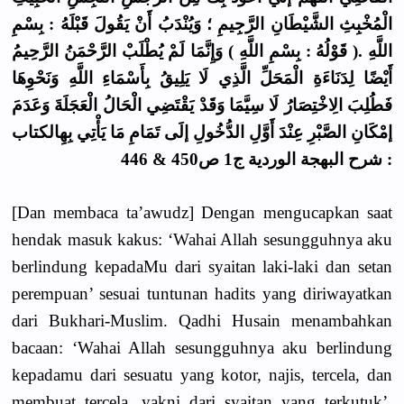
الْمُخْبِثِ الشَّيْطَانِ الرَّجِيمِ ؛ وَيُنْدَبُ أَنْ يَقُولَ قَبْلَهُ : بِسْمِ
اللَّهِ .( قَوْلُهُ : بِسْمِ اللَّهِ ) وَإِنَّمَا لَمْ يُطْلَبْ الرَّحْمَنُ الرَّحِيمُ
أَيْضًا لِدَنَاءَةِ الْمَحَلِّ الَّذِي لَا يَلِيقُ بِأَسْمَاءِ اللَّهِ وَنَحْوِهَا
فَطُلِبَ الِاخْتِصَارُ لَا سِيَّمَا وَقَدْ يَقْتَضِي الْحَالُ الْعَجَلَةَ وَعَدَمَ
إمْكَانِ الصَّبْرِ عِنْدَ أَوَّلِ الدُّخُولِ إلَى تَمَامِ مَا يَأْتِي بِهِالكتاب
: شرح البهجة الوردية ج1 ص450 & 446
[Dan membaca ta’awudz] Dengan mengucapkan saat
hendak masuk kakus: ‘Wahai Allah sesungguhnya aku
berlindung kepadaMu dari syaitan laki-laki dan setan
perempuan’ sesuai tuntunan hadits yang diriwayatkan
dari Bukhari-Muslim. Qadhi Husain menambahkan
bacaan: ‘Wahai Allah sesungguhnya aku berlindung
kepadamu dari sesuatu yang kotor, najis, tercela, dan
membuat tercela, yakni dari syaitan yang terkutuk’.