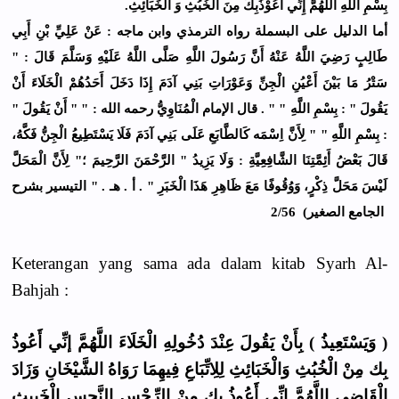
ﺑِﺴْﻢِ ﺍﻟﻠﻪِ ﺍﻟﻠَّﻬُﻢَّ ﺇِﻧِّﻲ ﺃَﻋُﻮْﺫُﺑِﻚَ ﻣِﻦَ ﺍﻟْﺨُﺒُﺚِ ﻭَ ﺍﻟْﺨَﺒَﺎﺋِﺚِ.
ﺃﻣﺎ ﺍﻟﺪﻟﻴﻞ ﻋﻠﻰ ﺍﻟﺒﺴﻤﻠﺔ ﺭﻭﺍﻩ ﺍﻟﺘﺮﻣﺬﻱ ﻭﺍﺑﻦ ﻣﺎﺟﻪ : ﻋَﻦْ ﻋَﻠِﻲِّ ﺑْﻦِ ﺃَﺑِﻲ
ﻃَﺎﻟِﺐٍ ﺭَﺿِﻲَ ﺍﻟﻠَّﻪُ ﻋَﻨْﻪُ ﺃَﻥَّ ﺭَﺳُﻮﻝَ ﺍﻟﻠَّﻪِ ﺻَﻠَّﻰ ﺍﻟﻠَّﻪُ ﻋَﻠَﻴْﻪِ ﻭَﺳَﻠَّﻢَ ﻗَﺎﻝَ : "
ﺳَﺘْﺮُ ﻣَﺎ ﺑَﻴْﻦَ ﺃَﻋْﻴُﻦِ ﺍﻟْﺠِﻦِّ ﻭَﻋَﻮْﺭَﺍﺕِ ﺑَﻨِﻲ ﺁﺩَﻡَ ﺇِﺫَﺍ ﺩَﺧَﻞَ ﺃَﺣَﺪُﻫُﻢْ ﺍﻟْﺨَﻠَﺎﺀَ ﺃَﻥْ
ﻳَﻘُﻮﻝَ " : ﺑِﺴْﻢِ ﺍﻟﻠَّﻪِ " " . ﻗﺎﻝ ﺍﻹﻣﺎﻡ ﺍﻟْﻤُﻨَﺎﻭِﻱُّ ﺭﺣﻤﻪ ﺍﻟﻠﻪ : " " ﺃَﻥْ ﻳَﻘُﻮﻝَ "
: ﺑِﺴْﻢِ ﺍﻟﻠَّﻪِ " " ﻟِﺄَﻥَّ ﺍِﺳْﻤَﻪ ﻛَﺎﻟﻄَّﺎﺑَﻊِ ﻋَﻠَﻰ ﺑَﻨِﻲ ﺁﺩَﻡَ ﻓَﻠَﺎ ﻳَﺴْﺘَﻄِﻴﻊُ ﺍﻟْﺠِﻦُّ ﻓَﻜَّﻪُ،
ﻗَﺎﻝَ ﺑَﻌْﺾُ ﺃَﺋِﻤَّﺘِﻨَﺎ ﺍﻟﺸَّﺎﻓِﻌِﻴَّﺔِ : ﻭَﻟَﺎ ﻳَﺰِﻳﺪُ " ﺍﻟﺮَّﺣْﻤَﻦَ ﺍﻟﺮَّﺣِﻴﻢَ ؛" ﻟِﺄَﻥَّ ﺍﻟْﻤَﺤَﻞَّ
ﻟَﻴْﺲَ ﻣَﺤَﻞَّ ﺫِﻛْﺮٍ، ﻭَﻭُﻗُﻮﻓًﺎ ﻣَﻊَ ﻇَﺎﻫِﺮِ ﻫَﺬَﺍ ﺍﻟْﺨَﺒَﺮِ " . ﺃ . ﻫـ . " ﺍﻟﺘﻴﺴﻴﺮ ﺑﺸﺮﺡ
ﺍﻟﺠﺎﻣﻊ ﺍﻟﺼﻐﻴﺮ) 2/56
Keterangan yang sama ada dalam kitab Syarh Al-
Bahjah :
( وَيَسْتَعِيذُ ) بِأَنْ يَقُولَ عِنْدَ دُخُولِهِ الْخَلَاءَ اللَّهُمَّ إنِّي أَعُوذُ
بِك مِنْ الْخُبُثِ وَالْخَبَائِثِ لِلِاتِّبَاعِ فِيهِمَا رَوَاهُ الشَّيْخَانِ وَزَادَ
الْقَاضِي اللَّهُمَّ إنِّي أَعُوذُ بِك مِنْ الرِّجْسِ النَّجِسِ الْخَبِيثِ