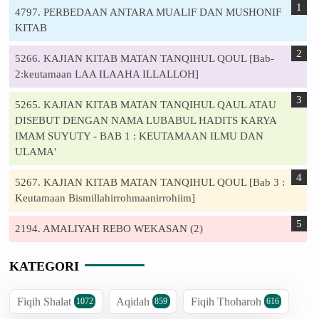
4797. PERBEDAAN ANTARA MUALIF DAN MUSHONIF
KITAB
5266. KAJIAN KITAB MATAN TANQIHUL QOUL [Bab-
2:keutamaan LAA ILAAHA ILLALLOH]
5265. KAJIAN KITAB MATAN TANQIHUL QAUL ATAU
DISEBUT DENGAN NAMA LUBABUL HADITS KARYA
IMAM SUYUTY - BAB 1 : KEUTAMAAN ILMU DAN
ULAMA'
5267. KAJIAN KITAB MATAN TANQIHUL QOUL [Bab 3 :
Keutamaan Bismillahirrohmaanirrohiim]
2194. AMALIYAH REBO WEKASAN (2)
KATEGORI
Fiqih Shalat
Aqidah
Fiqih Thoharoh
1072
859
616