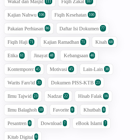
Wakaf dan Masjid
Fiqih Zakat
111
107
Kajian Nahwu
Fiqih Kesehatan
106
100
Pakaian Perhiasan
Daftar Isi Dokumen
86
77
Fiqih Haji
Kajian Ramadhan
Kisah
71
71
68
Etika
Jinayat
Kebangsaan
61
48
46
Kontemporer
Motivasi
Lain-Lain
45
45
38
Warits Faro'id
Dokumen PISS-KTB
31
23
Ilmu Tajwid
Nadzar
Hisab Falak
23
22
16
Ilmu Balaghoh
Favorite
Khutbah
10
9
8
Pesantren
Download
eBook Islami
8
7
7
Kitab Digital
6