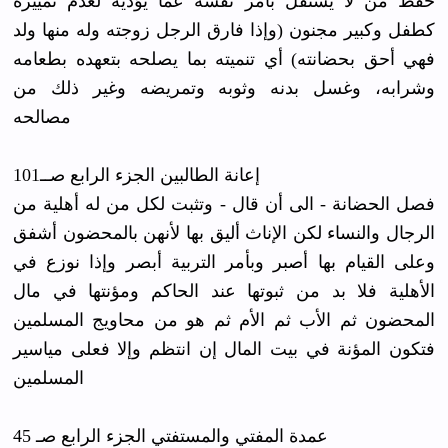
حفظ من لا يستقل بأمر نفسه عما يؤذيه لعدم تمييزه
كطفل وكبير مجنون (وإذا فارق الرجل زوجته وله منها ولد
فهي أحق بحضانته) أي تنميته بما يصلحه بتعهده بطعامه
وشرابه، وغسل بدنه وثوبه وتمريضه وغير ذلك من
مصالحه
إعانة الطالبين الجزء الرابع صــ101
فصل الحضانة - الى أن قال - وتثبت لكل من له أهلية من
الرجال والنساء لكن الإناث أليق بها لأنهن بالمحضون أشفق
وعلى القيام بها أصبر وبأمر التربية أبصر وإذا نوزع في
الأهلية فلا بد من ثبوتها عند الحاكم ومؤنتها في مال
المحضون ثم الأب ثم الأم ثم هو من محاويج المسلمين
فتكون المؤنة في بيت المال إن انتظم وإلا فعلى مياسير
المسلمين
عمدة المفتي والمستفتي الجزء الرابع صـ 45