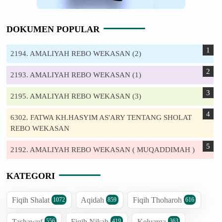
DOKUMEN POPULAR
2194. AMALIYAH REBO WEKASAN (2)
2193. AMALIYAH REBO WEKASAN (1)
2195. AMALIYAH REBO WEKASAN (3)
6302. FATWA KH.HASYIM AS'ARY TENTANG SHOLAT
REBO WEKASAN
2192. AMALIYAH REBO WEKASAN ( MUQADDIMAH )
KATEGORI
Fiqih Shalat
Aqidah
Fiqih Thoharoh
1072
859
616
Tashawuf
Fiqih Nikah
Keluarga
556
419
363