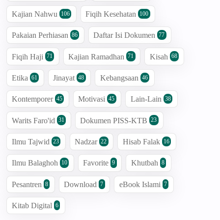
Kajian Nahwu
Fiqih Kesehatan
106
100
Pakaian Perhiasan
Daftar Isi Dokumen
86
77
Fiqih Haji
Kajian Ramadhan
Kisah
71
71
68
Etika
Jinayat
Kebangsaan
61
48
46
Kontemporer
Motivasi
Lain-Lain
45
45
38
Warits Faro'id
Dokumen PISS-KTB
31
23
Ilmu Tajwid
Nadzar
Hisab Falak
23
22
16
Ilmu Balaghoh
Favorite
Khutbah
10
9
8
Pesantren
Download
eBook Islami
8
7
7
Kitab Digital
6