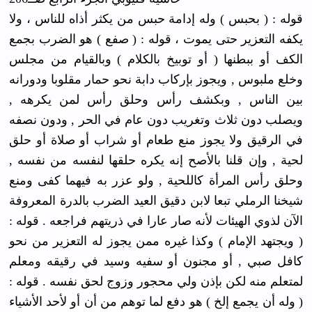
قوله : ( بحبس ) وله إدامة حبس من يكثر أذاه للناس ، ولا
يكفه التعزير حتى يموت ، قوله : ( صفع ) هو الضرب بجمع
الكف أو ببطنها ( أو توبيخ بالكلام ) وبالقيام من مجلس
وخلع ملبوس , ويجوز بإركاب دابة نحو حمار مقلوبا ودورانه
بين الناس , وبكشف رأس وحلق رأس لمن يكرهه ,
ويصلب دون ثلاث وتغريب دون عام في الحر , ودون نصفه
في الرقيق ولا يجوز منع طعام أو شراب أو صلاة أو حلق
لحية , وإن قلنا بالأصح إنه يكره حلقها لنفسه من نفسه ,
وحلق رأس المرأة كاللحية , ولو عزر به فيهما كفى ومنع
شيخنا الرملي تبعا لابن دقيق العيد الضرب بالدرة المعروفة
الآن لذوي الهيئات لأنه صار عارا في ذريتهم فراجعه . قوله :
( ويجتهد الإمام ) وكذا غيره ممن يجوز له التعزير من نحو
كافل صبي , أو مجنون أو سفيه وسيد في رقيقه ومعلم
لمتعلم منه لكن بإذن ولي محجور وزوج لحق نفسه . قوله :
( وله أن يجمع إلخ ) هو دفع لما توهم من أن أو لأحد الأشياء