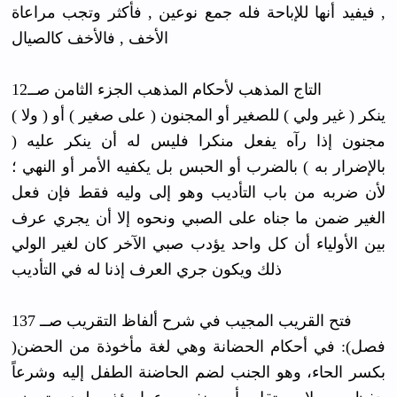
, فيفيد أنها للإباحة فله جمع نوعين , فأكثر وتجب مراعاة
الأخف , فالأخف كالصيال
التاج المذهب لأحكام المذهب الجزء الثامن صــ12
( ولا ) ينكر ( غير ولي ) للصغير أو المجنون ( على صغير ) أو
مجنون إذا رآه يفعل منكرا فليس له أن ينكر عليه (
بالإضرار به ) بالضرب أو الحبس بل يكفيه الأمر أو النهي ؛
لأن ضربه من باب التأديب وهو إلى وليه فقط فإن فعل
الغير ضمن ما جناه على الصبي ونحوه إلا أن يجري عرف
بين الأولياء أن كل واحد يؤدب صبي الآخر كان لغير الولي
ذلك ويكون جري العرف إذنا له في التأديب
فتح القريب المجيب في شرح ألفاظ التقريب صــ 137
)فصل): في أحكام الحضانة وهي لغة مأخوذة من الحضن
بكسر الحاء، وهو الجنب لضم الحاضنة الطفل إليه وشرعاً