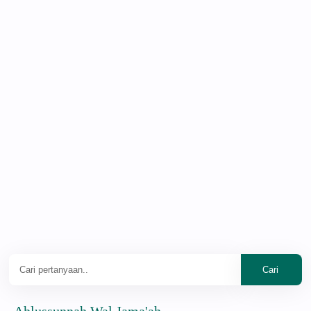
ussunnah Wal Jama'ah