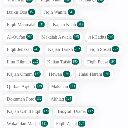
Dzikir Doa
Fiqih Wanita
358
341
Fiqih Muamalah
Kajian Kitab
331
312
Al-Qur'an
Makalah Aswaja
Al-Hadits
269
265
249
Fiqih Jenazah
Kajian Tarikh
Fiqih Sosial
241
232
227
Ilmu Hikmah
Kajian Tafsir
Fiqih Puasa
202
195
194
Kajian Umum
Hewan
Halal-Haram
177
169
160
Qurban Aqiqah
Makanan
149
141
Dokumen Foto
Akhlaq
132
124
Kajian Ushul Fiqih
Biografi Ulama
120
112
Wakaf dan Masjid
Fiqih Zakat
111
107