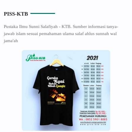
PISS-KTB
Pustaka Ilmu Sunni Salafiyah - KTB. Sumber informasi tanya-
jawab islam sesuai pemahaman ulama salaf ahlus sunnah wal
jama'ah