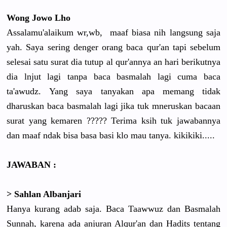
Wong Jowo Lho
Assalamu'alaikum wr,wb, maaf biasa nih langsung saja
yah. Saya sering denger orang baca qur'an tapi sebelum
selesai satu surat dia tutup al qur'annya an hari berikutnya
dia lnjut lagi tanpa baca basmalah lagi cuma baca
ta'awudz. Yang saya tanyakan apa memang tidak
dharuskan baca basmalah lagi jika tuk mneruskan bacaan
surat yang kemaren ????? Terima ksih tuk jawabannya
dan maaf ndak bisa basa basi klo mau tanya. kikikiki.....
JAWABAN :
> Sahlan Albanjari
Hanya kurang adab saja. Baca Taawwuz dan Basmalah
Sunnah, karena ada anjuran Alqur'an dan Hadits tentang