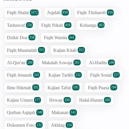
Fiqih Shalat
Aqidah
Fiqih Thoharoh
1072
859
616
Tashawuf
Fiqih Nikah
Keluarga
556
419
363
Dzikir Doa
Fiqih Wanita
358
341
Fiqih Muamalah
Kajian Kitab
331
312
Al-Qur'an
Makalah Aswaja
Al-Hadits
269
265
249
Fiqih Jenazah
Kajian Tarikh
Fiqih Sosial
241
232
227
Ilmu Hikmah
Kajian Tafsir
Fiqih Puasa
202
195
194
Kajian Umum
Hewan
Halal-Haram
177
169
160
Qurban Aqiqah
Makanan
149
141
Dokumen Foto
Akhlaq
132
124