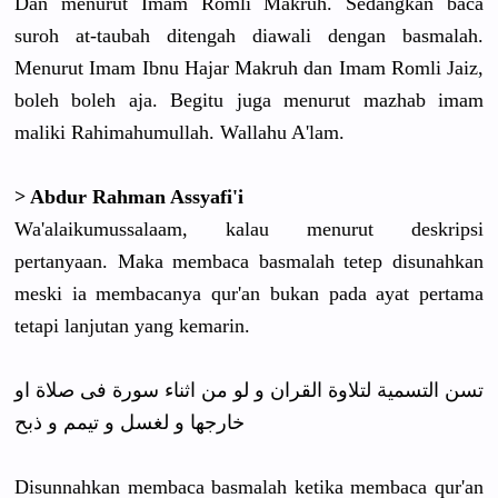
Dan menurut Imam Romli Makruh. Sedangkan baca
suroh at-taubah ditengah diawali dengan basmalah.
Menurut Imam Ibnu Hajar Makruh dan Imam Romli Jaiz,
boleh boleh aja. Begitu juga menurut mazhab imam
maliki Rahimahumullah. Wallahu A'lam.
> Abdur Rahman Assyafi'i
Wa'alaikumussalaam, kalau menurut deskripsi
pertanyaan. Maka membaca basmalah tetep disunahkan
meski ia membacanya qur'an bukan pada ayat pertama
tetapi lanjutan yang kemarin.
تسن التسمية لتلاوة القران و لو من اثناء سورة فى صلاة او
خارجها و لغسل و تيمم و ذبح
Disunnahkan membaca basmalah ketika membaca qur'an