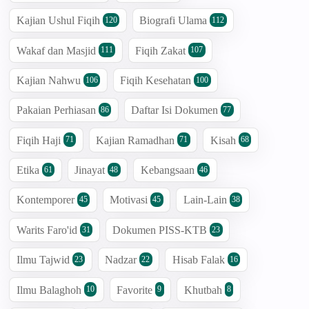
Kajian Ushul Fiqih
Biografi Ulama
120
112
Wakaf dan Masjid
Fiqih Zakat
111
107
Kajian Nahwu
Fiqih Kesehatan
106
100
Pakaian Perhiasan
Daftar Isi Dokumen
86
77
Fiqih Haji
Kajian Ramadhan
Kisah
71
71
68
Etika
Jinayat
Kebangsaan
61
48
46
Kontemporer
Motivasi
Lain-Lain
45
45
38
Warits Faro'id
Dokumen PISS-KTB
31
23
Ilmu Tajwid
Nadzar
Hisab Falak
23
22
16
Ilmu Balaghoh
Favorite
Khutbah
10
9
8