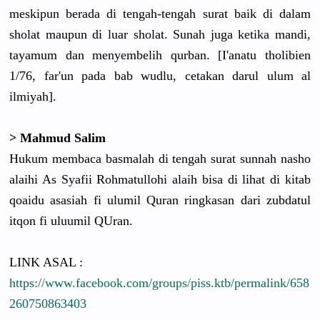
meskipun berada di tengah-tengah surat baik di dalam
sholat maupun di luar sholat. Sunah juga ketika mandi,
tayamum dan menyembelih qurban. [I'anatu tholibien
1/76, far'un pada bab wudlu, cetakan darul ulum al
ilmiyah].
> Mahmud Salim
Hukum membaca basmalah di tengah surat sunnah nasho
alaihi As Syafii Rohmatullohi alaih bisa di lihat di kitab
qoaidu asasiah fi ulumil Quran ringkasan dari zubdatul
itqon fi uluumil QUran.
LINK ASAL :
https://www.facebook.com/groups/piss.ktb/permalink/658
260750863403