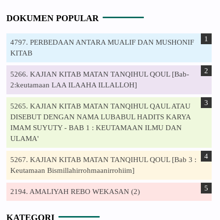
DOKUMEN POPULAR
4797. PERBEDAAN ANTARA MUALIF DAN MUSHONIF
KITAB
5266. KAJIAN KITAB MATAN TANQIHUL QOUL [Bab-
2:keutamaan LAA ILAAHA ILLALLOH]
5265. KAJIAN KITAB MATAN TANQIHUL QAUL ATAU
DISEBUT DENGAN NAMA LUBABUL HADITS KARYA
IMAM SUYUTY - BAB 1 : KEUTAMAAN ILMU DAN
ULAMA'
5267. KAJIAN KITAB MATAN TANQIHUL QOUL [Bab 3 :
Keutamaan Bismillahirrohmaanirrohiim]
2194. AMALIYAH REBO WEKASAN (2)
KATEGORI