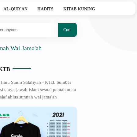
AL-QUR'AN
HADITS
KITAB KUNING
al Jama'ah
-KTB
 Ilmu Sunni Salafiyah - KTB. Sumber
si tanya-jawab islam sesuai pemahaman
alaf ahlus sunnah wal jama'ah