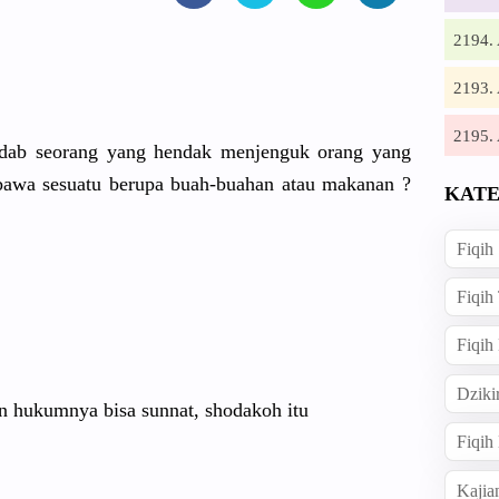
2194
2193
2195
dab seorang yang hendak menjenguk orang yang
bawa sesuatu berupa buah-buahan atau makanan ?
KATE
Fiqih
Fiqih
Fiqih
Dziki
n hukumnya bisa sunnat, shodakoh itu
Fiqi
Kajia