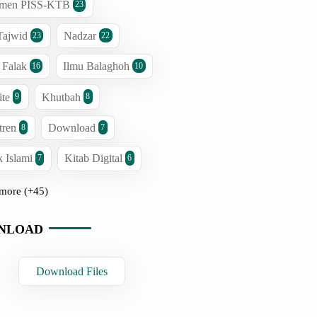
men PISS-KTB
23
Tajwid
Nadzar
23
22
 Falak
Ilmu Balaghoh
16
10
ite
Khutbah
9
8
tren
Download
8
7
 Islami
Kitab Digital
7
6
more (+45)
NLOAD
Download Files