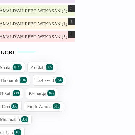
. AMALIYAH REBO WEKASAN (2)
. AMALIYAH REBO WEKASAN (1)
. AMALIYAH REBO WEKASAN (3)
GORI
 Shalat
Aqidah
1072
859
 Thoharoh
Tashawuf
616
556
 Nikah
Keluarga
419
363
r Doa
Fiqih Wanita
358
341
h Muamalah
331
n Kitab
312