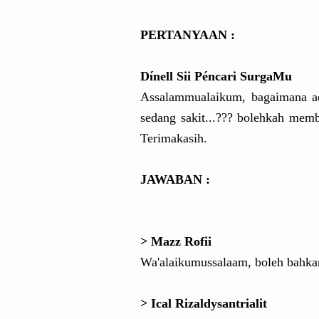
PERTANYAAN :
Dínell Sii Péncari SurgaMu
Assalammualaikum, bagaimana a
sedang sakit...??? bolehkah mem
Terimakasih.
JAWABAN :
> Mazz Rofii
Wa'alaikumussalaam, boleh bahka
> Ical Rizaldysantrialit