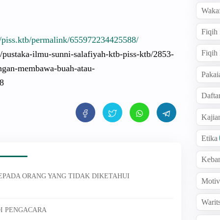
Wakaf
Fiqih
/piss.ktb/permalink/655972234425588/
Fiqih
/pustaka-ilmu-sunni-salafiyah-ktb-piss-ktb/2853-
engan-membawa-buah-atau-
Pakai
8
Dafta
Kaji
Etika
Keba
EPADA ORANG YANG TIDAK DIKETAHUI
Motiv
Warit
DI PENGACARA