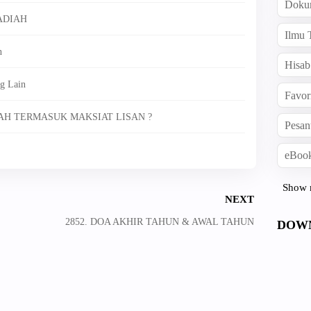
Doku
ADIAH
Ilmu 
n
Hisab
g Lain
Favor
AH TERMASUK MAKSIAT LISAN ?
Pesan
eBook
Show 
NEXT
2852. DOA AKHIR TAHUN & AWAL TAHUN
DOW