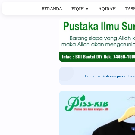
BERANDA
FIQIH
▼
AQIDAH
TAS
Download Aplikasi persemba