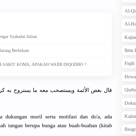
Al-Qu
Al-Ha
engar Syahadat Adzan
Kajia
Ilmu
ilarang Berbekam
Fiqih
A SAKIT KOMA, APAKAH WAJIB DIQODHO ?
Hew
Qurb
Doku
ga dukungan moril serta motifasi dan do'a, ada
Kajia
ah tangan berupa bunga atau buah-buahan (kitab
Biogr