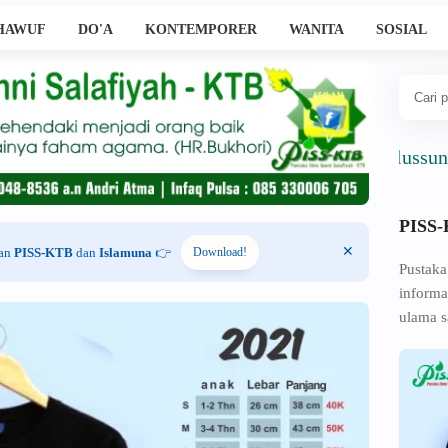
HAWUF
DO'A
KONTEMPORER
WANITA
SOSIAL
Ahlussunnah W
PISS
han
PISS-KTB
dan
Islamuna
👉
Download!
Pustaka
informa
ulama s