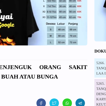
DOK
5266
ENJENGUK ORANG SAKIT
TANQI
LAA 
BUAH ATAU BUNGA
5265
TANQ
DENG
KARYA
KEUT