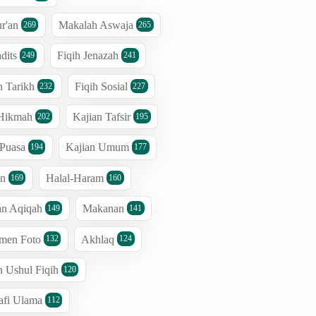
r'an
Makalah Aswaja
269
265
dits
Fiqih Jenazah
249
241
n Tarikh
Fiqih Sosial
232
227
 Hikmah
Kajian Tafsir
202
195
 Puasa
Kajian Umum
194
177
an
Halal-Haram
169
160
an Aqiqah
Makanan
149
141
men Foto
Akhlaq
132
124
n Ushul Fiqih
120
afi Ulama
112