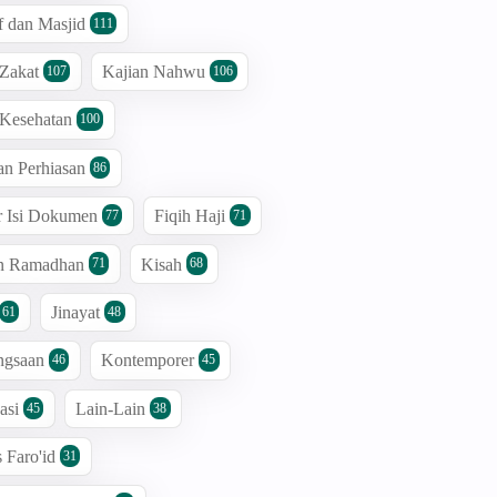
 dan Masjid
111
 Zakat
Kajian Nahwu
107
106
 Kesehatan
100
an Perhiasan
86
r Isi Dokumen
Fiqih Haji
77
71
an Ramadhan
Kisah
71
68
Jinayat
61
48
ngsaan
Kontemporer
46
45
asi
Lain-Lain
45
38
s Faro'id
31