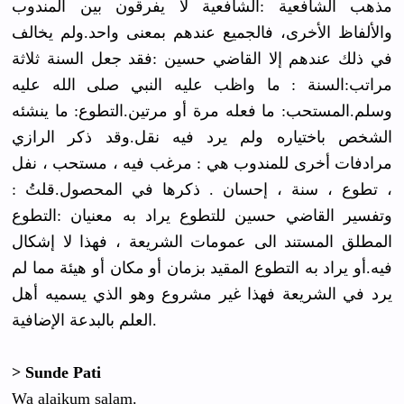
مذهب الشافعية :الشافعية لا يفرقون بين المندوب
والألفاظ الأخرى، فالجميع عندهم بمعنى واحد.ولم يخالف
في ذلك عندهم إلا القاضي حسين :فقد جعل السنة ثلاثة
مراتب:السنة : ما واظب عليه النبي صلى الله عليه
وسلم.المستحب: ما فعله مرة أو مرتين.التطوع: ما ينشئه
الشخص باختياره ولم يرد فيه نقل.وقد ذكر الرازي
مرادفات أخرى للمندوب هي : مرغب فيه ، مستحب ، نفل
، تطوع ، سنة ، إحسان . ذكرها في المحصول.قلتُ :
وتفسير القاضي حسين للتطوع يراد به معنيان :التطوع
المطلق المستند الى عمومات الشريعة ، فهذا لا إشكال
فيه.أو يراد به التطوع المقيد بزمان أو مكان أو هيئة مما لم
يرد في الشريعة فهذا غير مشروع وهو الذي يسميه أهل
العلم بالبدعة الإضافية.
> Sunde Pati
Wa alaikum salam.