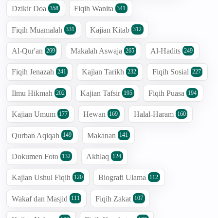
Dzikir Doa
Fiqih Wanita
358
341
Fiqih Muamalah
Kajian Kitab
331
312
Al-Qur'an
Makalah Aswaja
Al-Hadits
269
265
249
Fiqih Jenazah
Kajian Tarikh
Fiqih Sosial
241
232
227
Ilmu Hikmah
Kajian Tafsir
Fiqih Puasa
202
195
194
Kajian Umum
Hewan
Halal-Haram
177
169
160
Qurban Aqiqah
Makanan
149
141
Dokumen Foto
Akhlaq
132
124
Kajian Ushul Fiqih
Biografi Ulama
120
112
Wakaf dan Masjid
Fiqih Zakat
111
107