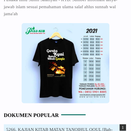
jawab islam sesuai pemahaman ulama salaf ahlus sunnah wal
jama'ah
DOKUMEN POPULAR
5266. KAJIAN KITAB MATAN TANQIHUL QOUL [Bab-