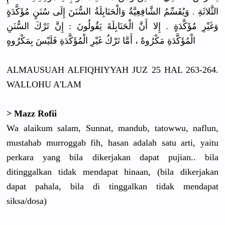
الثَّلاثَةِ . وَيُقَسِّمُ الشَّافِعِيَّةُ وَالْحَنَابِلَةُ السُّنَنَ إِلَى سُنَنٍ مُؤَكَّدَةٍ
وَغَيْرِ مُؤَكَّدَةٍ . إِلا أَنَّ الْحَنَابِلَةَ يَقُولُونَ : إِنَّ تَرْكَ السُّنَنِ
الْمُؤَكَّدَةِ مَكْرُوهٌ ، أَمَّا تَرْكُ غَيْرِ الْمُؤَكَّدَةِ فَلَيْسَ بِمَكْرُوهٍ
ALMAUSUAH ALFIQHIYYAH JUZ 25 HAL 263-264.
WALLOHU A'LAM
> Mazz Rofii
Wa alaikum salam, Sunnat, mandub, tatowwu, naflun,
mustahab murroggab fih, hasan adalah satu arti, yaitu
perkara yang bila dikerjakan dapat pujian.. bila
ditinggalkan tidak mendapat hinaan, (bila dikerjakan
dapat pahala, bila di tinggalkan tidak mendapat
siksa/dosa)