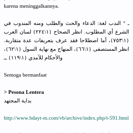
karena meninggalkannya.
ـ ° الندب لغة: الدعاء والحث والطلب ومنه المندوب في
الشرع أي المطلوب. انظر الصحاح {١\٢٢٤} لسان العرب
{١\٧٥٣}، أما اصطلاحا فقد عرف بتعريفات عدة متقاربة.
انظر المستصفى {١\٦٦}، المنهاج مع نهاية السول {١\٦٢}،
والأحكام للآمدي {١\١١٩} ــ
Semoga bermanfaat
> Pesona Lentera
بداية المجتهد
http://www.bdayt-m.com/vb/archive/index.php/t-591.html