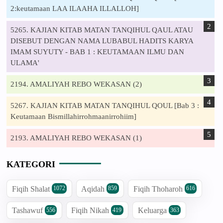
2:keutamaan LAA ILAAHA ILLALLOH]
5265. KAJIAN KITAB MATAN TANQIHUL QAUL ATAU
DISEBUT DENGAN NAMA LUBABUL HADITS KARYA
IMAM SUYUTY - BAB 1 : KEUTAMAAN ILMU DAN
ULAMA'
2194. AMALIYAH REBO WEKASAN (2)
5267. KAJIAN KITAB MATAN TANQIHUL QOUL [Bab 3 :
Keutamaan Bismillahirrohmaanirrohiim]
2193. AMALIYAH REBO WEKASAN (1)
KATEGORI
Fiqih Shalat
Aqidah
Fiqih Thoharoh
1072
859
616
Tashawuf
Fiqih Nikah
Keluarga
556
419
363