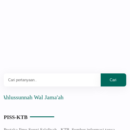
ssunnah Wal Jama'ah
PISS-KTB
Pustaka Ilmu Sunni Salafiyah - KTB. Sumber informasi tanya-