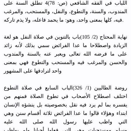
اللباب في الفقه الشافعي (ص: 78)4 تطلق السنة على
المندوب، والسنة، والتطوع، والنفل، والمستحب، والمرغب
فيه، كلها بمعنى واحد، وهو: ما يحمد فاعله، ولا يذم تاركه.
نهاية المحتاج (2/ 105)باب بالتنوين في صلاة النفل هو لغة
الزيادة واصطلاحا ما عدا الفرائض سمي بذلك لأنه زائد
على ما فرضه الله تعالى ويعبر عنه بالسنة والمندوب
والحسن والمرغب فيه والمستحب والتطوع فهي بمعنى
واحد لترادفها على المشهور
روضة الطالبين (1/ 326)الباب السابع في صلاة التطوع
اختلف اصطلاح الأصحاب في تطوع الصلاة فمنهم من
يفسره بما لم يرد فيه نقل بخصوصيته بل ينشؤه الإنسان
ابتداء وهؤلاء قالوا ما عدا الفرائض ثلاثة أقسام سنن وهي
التي واظب عليها رسول الله صلى الله عليه
وسلم ومستحبات وهي التي فعلها أحيانا ولم يواظب