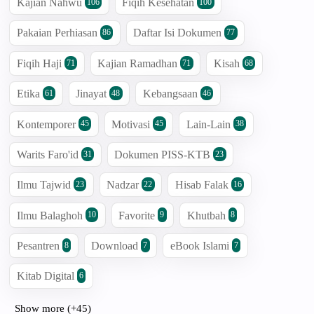
Kajian Nahwu
Fiqih Kesehatan
106
100
Pakaian Perhiasan
Daftar Isi Dokumen
86
77
Fiqih Haji
Kajian Ramadhan
Kisah
71
71
68
Etika
Jinayat
Kebangsaan
61
48
46
Kontemporer
Motivasi
Lain-Lain
45
45
38
Warits Faro'id
Dokumen PISS-KTB
31
23
Ilmu Tajwid
Nadzar
Hisab Falak
23
22
16
Ilmu Balaghoh
Favorite
Khutbah
10
9
8
Pesantren
Download
eBook Islami
8
7
7
Kitab Digital
6
Show more (+45)