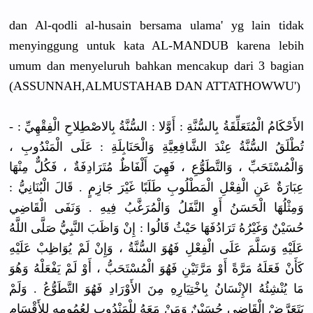
dan Al-qodli al-husain bersama ulama' yg lain tidak
menyinggung untuk kata AL-MANDUB karena lebih
umum dan menyeluruh bahkan mencakup dari 3 bagian
(ASSUNNAH,ALMUSTAHAB DAN ATTATHOWWU')
الأَحْكَامُ الْمُتَعَلِّقَةُ بِالسُّنَّةِ : أَوَّلا : السُّنَّةُ بِالاصْطِلاحِ الْفِقْهِيِّ : -
تُطْلَقُ السُّنَّةُ عِنْدَ الشَّافِعِيَّةِ وَالْحَنَابِلَةِ : عَلَى الْمَنْدُوبِ ،
وَالْمُسْتَحَبِّ ، وَالتَّطَوُّعِ ، فَهِيَ أَلْفَاظٌ مُتَرَادِفَةٌ ، فَكُلٌّ مِنْهَا
عِبَارَةٌ عَنِ الْفِعْلِ الْمَطْلُوبِ طَلَبًا غَيْرَ جَازِمٍ . قَالَ الْبُنَانِيُّ :
وَمِثْلُهَا الْحَسَنُ أَوِ النَّفَلُ وَالْمُرَغَّبُ فِيهِ . وَنَفَى الْقَاضِي
حُسَيْنٌ وَغَيْرُهُ تَرَادُفَهَا حَيْثُ قَالُوا : إِنْ وَاظَبَ النَّبِيُّ صَلَّى اللَّهُ
عَلَيْهِ وَسَلَّمَ عَلَى الْفِعْلِ فَهُوَ السُّنَّةُ ، وَإِنْ لَمْ يُوَاظِبْ عَلَيْهِ
كَأَنْ فَعَلَهُ مَرَّةً أَوْ مَرَّتَيْنِ فَهُوَ الْمُسْتَحَبُّ ، أَوْ لَمْ يَفْعَلْهُ وَهُوَ
مَا يُنْشِئُهُ الإِنْسَانُ بِاخْتِيَارِهِ مِنَ الأَوْرَادِ فَهُوَ التَّطَوُّعُ . وَلَمْ
يَتَعَرَّضْ الْقَاضِي حُسَيْنٌ وَمَنْ مَعَهُ لِلْمَنْدُوبِ لِعُمُومِهِ لِلأَقْسَامِ